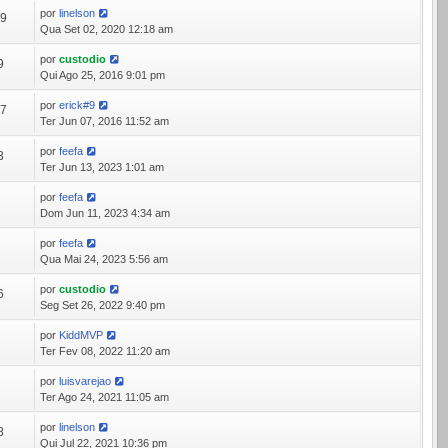
por
linelson
69
Qua Set 02, 2020 12:18 am
por
custodio
9
Qui Ago 25, 2016 9:01 pm
por
erick#9
27
Ter Jun 07, 2016 11:52 am
por
feefa
3
Ter Jun 13, 2023 1:01 am
por
feefa
6
Dom Jun 11, 2023 4:34 am
por
feefa
4
Qua Mai 24, 2023 5:56 am
por
custodio
6
Seg Set 26, 2022 9:40 pm
por
KiddMVP
5
Ter Fev 08, 2022 11:20 am
por
luisvarejao
4
Ter Ago 24, 2021 11:05 am
por
linelson
8
Qui Jul 22, 2021 10:36 pm