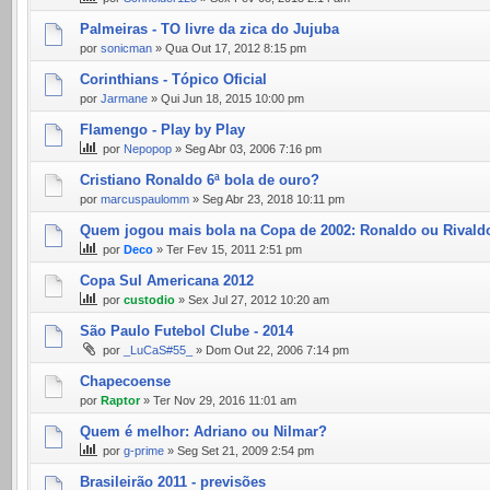
Palmeiras - TO livre da zica do Jujuba
por
sonicman
» Qua Out 17, 2012 8:15 pm
Corinthians - Tópico Oficial
por
Jarmane
» Qui Jun 18, 2015 10:00 pm
Flamengo - Play by Play
por
Nepopop
» Seg Abr 03, 2006 7:16 pm
Cristiano Ronaldo 6ª bola de ouro?
por
marcuspaulomm
» Seg Abr 23, 2018 10:11 pm
Quem jogou mais bola na Copa de 2002: Ronaldo ou Rivald
por
Deco
» Ter Fev 15, 2011 2:51 pm
Copa Sul Americana 2012
por
custodio
» Sex Jul 27, 2012 10:20 am
São Paulo Futebol Clube - 2014
por
_LuCaS#55_
» Dom Out 22, 2006 7:14 pm
Chapecoense
por
Raptor
» Ter Nov 29, 2016 11:01 am
Quem é melhor: Adriano ou Nilmar?
por
g-prime
» Seg Set 21, 2009 2:54 pm
Brasileirão 2011 - previsões