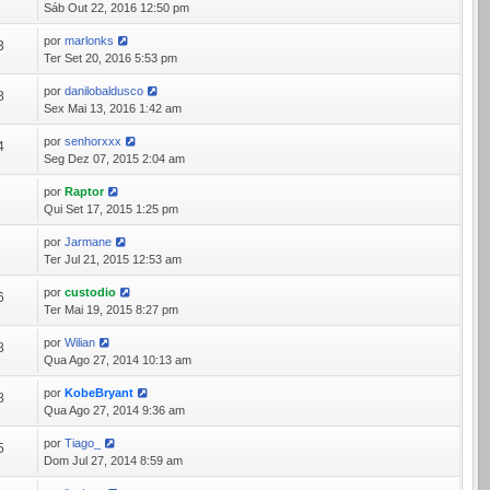
Sáb Out 22, 2016 12:50 pm
por
marlonks
3
Ter Set 20, 2016 5:53 pm
por
danilobaldusco
8
Sex Mai 13, 2016 1:42 am
por
senhorxxx
4
Seg Dez 07, 2015 2:04 am
por
Raptor
7
Qui Set 17, 2015 1:25 pm
por
Jarmane
7
Ter Jul 21, 2015 12:53 am
por
custodio
6
Ter Mai 19, 2015 8:27 pm
por
Wilian
8
Qua Ago 27, 2014 10:13 am
por
KobeBryant
8
Qua Ago 27, 2014 9:36 am
por
Tiago_
5
Dom Jul 27, 2014 8:59 am