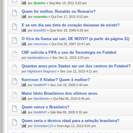
por
Quinho
» Seg Mar 14, 2011 5:02 pm
Quem foi melhor, Ronaldo ou Romario?
por
custodio
» Qui Fev 17, 2011 6:52 pm
E se um dia seu time de coração deixasse de existir?
por
betodf25
» Qua Nov 18, 2009 6:29 am
O Vice da Gama vai cair, DE NOVO? (a partir da página 11)
por
maxxmus
» Qui Out 25, 2007 10:47 am
CBF solicita a FIFA o uso de Tecnologia no Futebol
por
danilobaldusco
» Sex Set 11, 2015 3:53 pm
Quantos anos pros Stades ser um dos centros do Futebol?
por
Nightmare Magnano
» Sex Jun 12, 2015 4:11 am
Keirrison X Kleber? Quem é melhor?
por
KiddMVP
» Sex Jun 19, 2009 2:40 am
Maior Idolo Brasileiros dos ultimos anos.
por
AlanMarfim
» Qui Mai 06, 2010 6:45 pm
Quem vence o Brasileiro?
por
KiddMVP
» Sáb Mai 09, 2009 9:32 am
Quem seria o técnico ideal para a seleção brasileira?
por
Schneider123
» Dom Ago 12, 2012 6:01 pm