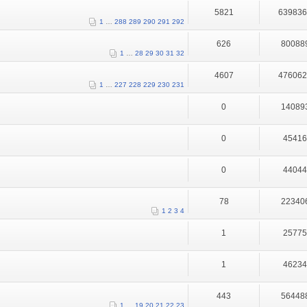
5821
63983
1
…
288
289
290
291
292
626
80088
1
…
28
29
30
31
32
4607
47606
1
…
227
228
229
230
231
0
14089
0
4541
0
4404
78
22340
1
2
3
4
1
2577
1
4623
443
56448
1
…
19
20
21
22
23