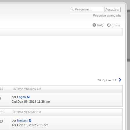
Pesquisa avançada
FAQ
Entrar
Próx
56 tópicos
1
2
ES
ÚLTIMA MENSAGEM
por
Lagoa
8
Qui Dez 06, 2018 11:36 am
ES
ÚLTIMA MENSAGEM
por
linelson
02
Ter Dez 13, 2022 7:21 pm