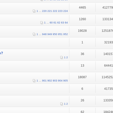
4465
41277
1
…
220
221
222
223
224
1260
13313
1
…
60
61
62
63
64
19028
125187
1
…
948
949
950
951
952
1
3219
o?
36
14015
1
2
13
6444
18087
114525
1
…
901
902
903
904
905
6
4173
26
13335
1
2
62
18424