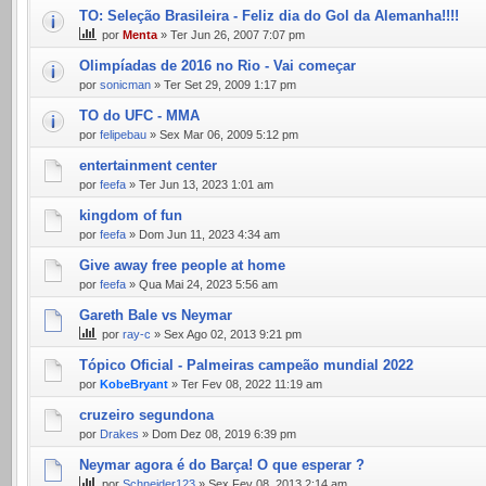
TO: Seleção Brasileira - Feliz dia do Gol da Alemanha!!!!
por
Menta
» Ter Jun 26, 2007 7:07 pm
Olimpíadas de 2016 no Rio - Vai começar
por
sonicman
» Ter Set 29, 2009 1:17 pm
TO do UFC - MMA
por
felipebau
» Sex Mar 06, 2009 5:12 pm
entertainment center
por
feefa
» Ter Jun 13, 2023 1:01 am
kingdom of fun
por
feefa
» Dom Jun 11, 2023 4:34 am
Give away free people at home
por
feefa
» Qua Mai 24, 2023 5:56 am
Gareth Bale vs Neymar
por
ray-c
» Sex Ago 02, 2013 9:21 pm
Tópico Oficial - Palmeiras campeão mundial 2022
por
KobeBryant
» Ter Fev 08, 2022 11:19 am
cruzeiro segundona
por
Drakes
» Dom Dez 08, 2019 6:39 pm
Neymar agora é do Barça! O que esperar ?
por
Schneider123
» Sex Fev 08, 2013 2:14 am