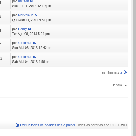
por
linelson
4
Sex Jul 11, 2014 12:19 pm
por
Marvelous
3
Qua Jun 11, 2014 4:51 pm
por
Henry
4
Ter Ago 06, 2013 5:04 pm
por
sonicman
7
Seg Mai 06, 2013 12:42 pm
por
sonicman
33
Sáb Mai 04, 2013 4:56 pm
Próx
56 tópicos
1
2
Ir para
Excluir todos os cookies deste painel
Todos os horários são
UTC-03:00