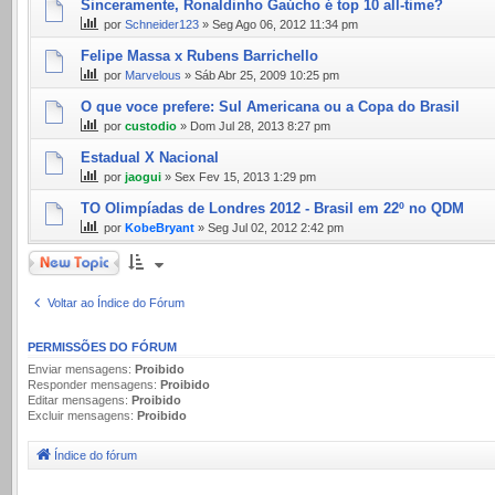
Sinceramente, Ronaldinho Gaúcho é top 10 all-time?
por
Schneider123
» Seg Ago 06, 2012 11:34 pm
Felipe Massa x Rubens Barrichello
por
Marvelous
» Sáb Abr 25, 2009 10:25 pm
O que voce prefere: Sul Americana ou a Copa do Brasil
por
custodio
» Dom Jul 28, 2013 8:27 pm
Estadual X Nacional
por
jaogui
» Sex Fev 15, 2013 1:29 pm
TO Olimpíadas de Londres 2012 - Brasil em 22º no QDM
por
KobeBryant
» Seg Jul 02, 2012 2:42 pm
Novo Tópico
Voltar ao Índice do Fórum
PERMISSÕES DO FÓRUM
Enviar mensagens:
Proibido
Responder mensagens:
Proibido
Editar mensagens:
Proibido
Excluir mensagens:
Proibido
Índice do fórum