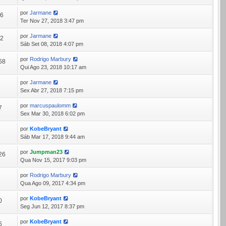
por
Jarmane
96
Ter Nov 27, 2018 3:47 pm
por
Jarmane
42
Sáb Set 08, 2018 4:07 pm
por
Rodrigo Marbury
68
Qui Ago 23, 2018 10:17 am
por
Jarmane
3
Sex Abr 27, 2018 7:15 pm
por
marcuspaulomm
7
Sex Mar 30, 2018 6:02 pm
por
KobeBryant
1
Sáb Mar 17, 2018 9:44 am
por
Jumpman23
26
Qua Nov 15, 2017 9:03 pm
por
Rodrigo Marbury
5
Qua Ago 09, 2017 4:34 pm
por
KobeBryant
0
Seg Jun 12, 2017 8:37 pm
por
KobeBryant
6