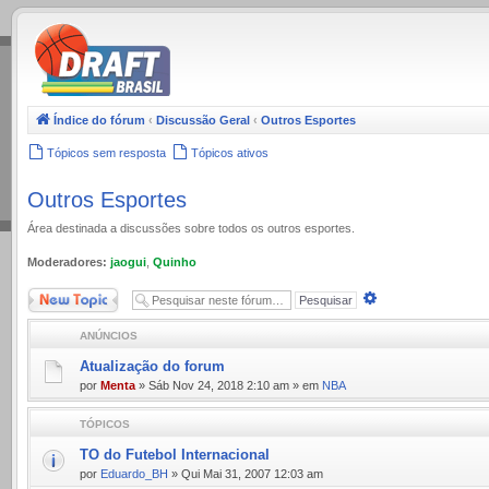
.
Índice do fórum
‹
Discussão Geral
‹
Outros Esportes
Tópicos sem resposta
Tópicos ativos
Outros Esportes
Área destinada a discussões sobre todos os outros esportes.
Moderadores:
jaogui
,
Quinho
Novo Tópico
Pesquisa
avançada
ANÚNCIOS
Atualização do forum
por
Menta
» Sáb Nov 24, 2018 2:10 am » em
NBA
TÓPICOS
TO do Futebol Internacional
por
Eduardo_BH
» Qui Mai 31, 2007 12:03 am