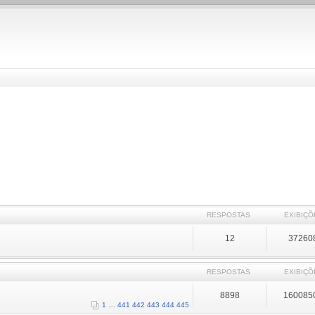
RESPOSTAS
EXIBIÇÕ
12
37260
RESPOSTAS
EXIBIÇÕ
8898
160085
1
…
441
442
443
444
445