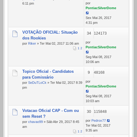
por
6:11 pm
PontiacSilverDome
Sex Mai 26, 2017
4:31 pm
VOTAÇÃO OFICIAL: Situação
34
124173
dos Rookies
por
por
Riker
» Ter Mai 02, 2017 11:06 am
PontiacSilverDome
1
2
Seg Mai 08, 2017
10:06 am
Topico Oficial - Candidatos
9
48168
para Comissário
por
por
SeDuTLoCk
» Ter Mai 02, 2017 8:39
PontiacSilverDome
pm
Seg Mai 08, 2017
10:03 am
Votacao Oficial CAP - Com ou
30
115848
sem Reset ?
por
Pedrox77
por
chavao99
» Sáb Abr 29, 2017 8:45
Ter Mai 02, 2017
am
9:35 am
1
2