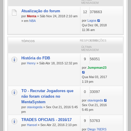
MENSAGEM
Atualização do forum
12
378663
por
Menta
» Sáb Nov 24, 2018 2:10 am
por
Lagoa
» em
NBA
Qui Dez 06, 2018
11:36 am
RESPOSTAS
EXIBIÇÕES
TÓPICOS
ÚLTIMA
MENSAGEM
História do FDB
9
56051
por
Henry
» Sáb Abr 18, 2015 12:32 pm
por
Jumpman23
Qua Mai 03, 2017
1:19 pm
TO - Recrutar Jogadores que
0
33097
não foram criados no
por
otaviogeda
MentaSystem
Sex Out 21, 2016
por
otaviogeda
» Sex Out 21, 2016 5:45
5:45 pm
pm
TRADES OFICIAIS - 2016/17
9
53763
por
Hansel
» Sex Abr 22, 2016 2:10 pm
por
Diego 76ERS