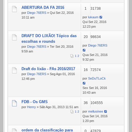
ABERTURA DA FA 2016
1
31738
por
Diego 76ERS
» Qui Set 22, 2016
por
lukaum
10:11 am
Qui Set 22, 2016
12:23 pm
DRAFT DO LIXÃO! Tópico das
20
98634
escolhas e rounds
por
Diego 76ERS
por
Diego 76ERS
» Ter Set 20, 2016
9:59 am
Qua Set 21, 2016
1
2
9:32 pm
Draft do lixão - FAs 2016/2017
16
72574
por
Diego 76ERS
» Seg Ago 01, 2016
por
SeDuTLoCk
12:46 pm
Sex Set 16, 2016
10:43 am
FDB - Os GMS
36
104555
por
Henry
» Sáb Ago 31, 2013 11:51 am
por
mellusinee
1
2
Qua Set 14, 2016
1:20 pm
ordem da classificação para
0
47879