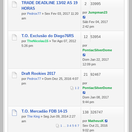
TRADE DEADLINE 13/02 AS 19
2
33995
HORAS
por
Jumpman23
por
Pedrox77
» Sex Fev 03, 2017 11:20
am
Sáb Fev 04, 2017
2:42 pm
T.O. Exclusão do Diego76RS
12
53954
por
TheNicolau15
» Ter Ago 07, 2012
por
5:26 pm
PontiacSilverDome
Dom Jan 22, 2017
12:09 pm
Draft Rookies 2017
21
92467
por
Pedrox77
» Dom Dez 25, 2016 4:07
por
pm
PontiacSilverDome
1
2
Dom Jan 08, 2017
9:44 pm
T.O. Mercadão FDB 14-15
138
326747
por
The King
» Seg Jun 09, 2014 2:27
por
MatheusK
am
Sex Out 21, 2016
1
…
3
4
5
6
7
9:02 pm