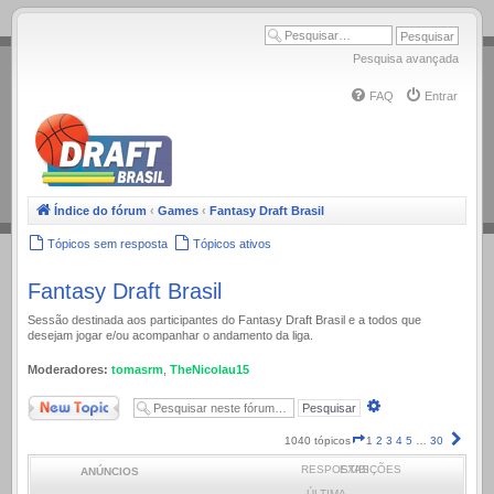
.
Pesquisa avançada
FAQ
Entrar
Índice do fórum
‹
Games
‹
Fantasy Draft Brasil
Tópicos sem resposta
Tópicos ativos
Fantasy Draft Brasil
Sessão destinada aos participantes do Fantasy Draft Brasil e a todos que
desejam jogar e/ou acompanhar o andamento da liga.
Moderadores:
tomasrm
,
TheNicolau15
Novo Tópico
Pesquisa
avançada
Página
Próx
1040 tópicos
1
2
3
4
5
…
30
1
RESPOSTAS
EXIBIÇÕES
ANÚNCIOS
de
30
ÚLTIMA