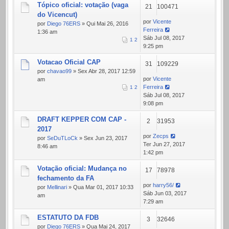
Tópico oficial: votação (vaga
21
100471
do Vicencut)
por
Vicente
por
Diego 76ERS
» Qui Mai 26, 2016
Ferreira
1:36 am
Sáb Jul 08, 2017
1
2
9:25 pm
Votacao Oficial CAP
31
109229
por
chavao99
» Sex Abr 28, 2017 12:59
por
Vicente
am
Ferreira
1
2
Sáb Jul 08, 2017
9:08 pm
DRAFT KEPPER COM CAP -
2
31953
2017
por
Zecps
por
SeDuTLoCk
» Sex Jun 23, 2017
Ter Jun 27, 2017
8:46 am
1:42 pm
Votação oficial: Mudança no
17
78978
fechamento da FA
por
harry56/
por
Mellinari
» Qua Mar 01, 2017 10:33
Sáb Jun 03, 2017
am
7:29 am
ESTATUTO DA FDB
3
32646
por
Diego 76ERS
» Qua Mai 24, 2017