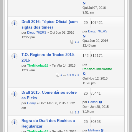
Qui Jul 07, 2016
9:51 am
Draft 2016: Tópico Oficial (com
29
107421
siglas dos times)
por
Diego 76ERS
por
Diego 76ERS
» Qui Jun 02, 2016
12:22 pm
Qua Jun 29, 2016
1
2
12:48 pm
T.O. Registro de Trades 2015-
142
312171
2016
por
por
TheNicolau15
» Ter Abr 14, 2015
PontiacSilverDome
12:35 am
1
…
4
5
6
7
8
Qui Nov 12, 2015
11:26 pm
Draft 2015: Comentários sobre
26
85441
as Picks
por
Hansel
por
Henry
» Dom Mar 08, 2015 10:32
Dom Jun 28, 2015
am
9:16 pm
1
2
Regra do Draft dos Rookies a
25
80353
Regularizar
por
Mellinari
por
TheNicolau15
» Seg Abr 13, 2015