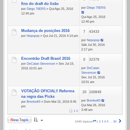
fins do draft do lixão
por
Diego 76ERS
por
Diego 76ERS
» Qui Ago 25, 2016
12:40 pm
Qui Ago 25, 2016
12:40 pm
Mudança de posições 2016
7
43433
por
Nepopop
» Qui Jul 21, 2016 4:14 pm
por
Nepopop
Sáb Jul 30, 2016
2:17 pm
Encontrão Draft Brasil 2016
0
32379
por
DeCatan Stevenson
» Sex Jul 15,
por
DeCatan
2016 10:01 am
Stevenson
Sex Jul 15, 2016
10:01 am
VOTAÇÃO OFICIAL!! Reforma
20
100849
na regra das Picks
por
Brenke#3
por
Brenke#3
» Dom Mai 15, 2016 8:45
Qui Mai 26, 2016
pm
3:48 am
1
2
Novo Tópico
Página
Próx
1040 tópicos
1
2
3
4
5
…
30
1
de