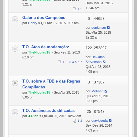
Dom Mai 31, 2015
3:21 am
12:46 pm
1
2
Galeria dos Campeões
6
44657
por
Henry
» Qui Abr 16, 2015 9:07 am
por
sonicman
Sáb Abr 25, 2015
12:22 am
T.O. Atos da moderação:
122
253897
por
TheNicolau15
» Seg Fev 11, 2013
por
DeCatan
6:10 pm
Stevenson
1
…
3
4
5
6
7
Qui Abr 23, 2015
4:09 pm
T.O. sobre a FDB e das Regras
3
37387
Compiladas
por
Mellinari
por
TheNicolau15
» Seg Abr 29, 2013
Qui Abr 09, 2015
5:05 pm
9:31 pm
T.O. Ausências Justificadas
25
87548
por
J-Rich
» Qui Jul 25, 2013 10:52 am
por
otaviogeda
1
2
Sex Dez 26, 2014
4:03 pm