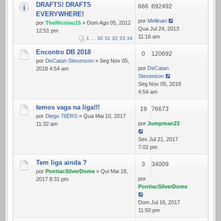
DRAFTS! DRAFTS
666
692492
EVERYWHERE!
por
Mellinari
por
TheNicolau15
» Dom Ago 05, 2012
Qua Jul 24, 2013
12:51 pm
11:16 am
1
…
30
31
32
33
34
Encontro DB 2018
0
120692
por
DeCatan Stevenson
» Seg Nov 05,
por
DeCatan
2018 4:54 am
Stevenson
Seg Nov 05, 2018
4:54 am
temos vaga na liga!!!
19
76673
por
Diego 76ERS
» Qua Mai 10, 2017
por
Jumpman23
11:32 am
Sex Jul 21, 2017
7:02 pm
Tem liga ainda ?
3
34009
por
PontiacSilverDome
» Qui Mai 18,
por
2017 8:31 pm
PontiacSilverDome
Dom Jul 16, 2017
11:50 pm