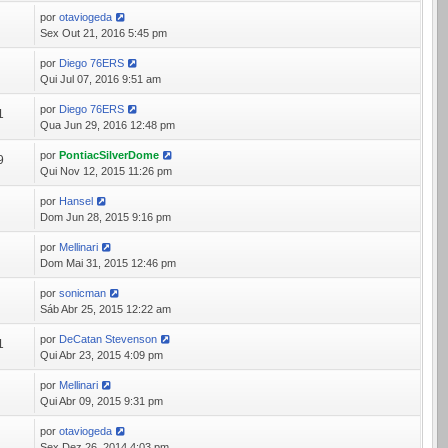
por
otaviogeda
9
Sex Out 21, 2016 5:45 pm
por
Diego 76ERS
6
Qui Jul 07, 2016 9:51 am
por
Diego 76ERS
1
Qua Jun 29, 2016 12:48 pm
por
PontiacSilverDome
9
Qui Nov 12, 2015 11:26 pm
por
Hansel
2
Dom Jun 28, 2015 9:16 pm
por
Mellinari
9
Dom Mai 31, 2015 12:46 pm
por
sonicman
6
Sáb Abr 25, 2015 12:22 am
por
DeCatan Stevenson
1
Qui Abr 23, 2015 4:09 pm
por
Mellinari
9
Qui Abr 09, 2015 9:31 pm
por
otaviogeda
2
Sex Dez 26, 2014 4:03 pm