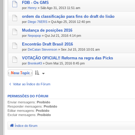
FDB - Os GMS
por
Henry
» Sáb Ago 31, 2013 11:51 am
ordem da classificação para fins do draft do lixão
por
Diego 76ERS
» Qui Ago 25, 2016 12:40 pm
Mudança de posições 2016
por
Nepopop
» Qui Jul 21, 2016 4:14 pm
Encontrão Draft Brasil 2016
por
DeCatan Stevenson
» Sex Jul 15, 2016 10:01 am
VOTAÇÃO OFICIAL!! Reforma na regra das Picks
por
Brenke#3
» Dom Mai 15, 2016 8:45 pm
Novo Tópico
Voltar ao Índice do Fórum
PERMISSÕES DO FÓRUM
Enviar mensagens:
Proibido
Responder mensagens:
Proibido
Editar mensagens:
Proibido
Excluir mensagens:
Proibido
Índice do fórum