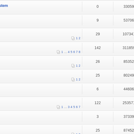
ystem
0
3305
9
5370
29
10734
1
2
142
31185
1
…
4
5
6
7
8
26
8535
1
2
25
8024
1
2
6
4460
122
25357
1
…
3
4
5
6
7
3
3733
25
8745