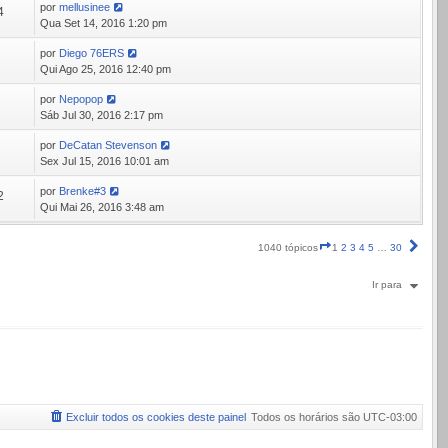
por
mellusinee
4
Qua Set 14, 2016 1:20 pm
por
Diego 76ERS
7
Qui Ago 25, 2016 12:40 pm
por
Nepopop
6
Sáb Jul 30, 2016 2:17 pm
por
DeCatan Stevenson
8
Sex Jul 15, 2016 10:01 am
por
Brenke#3
2
Qui Mai 26, 2016 3:48 am
Página
Próx
1040 tópicos
1
2
3
4
5
…
30
1
de
Ir para
30
Excluir todos os cookies deste painel
Todos os horários são
UTC-03:00