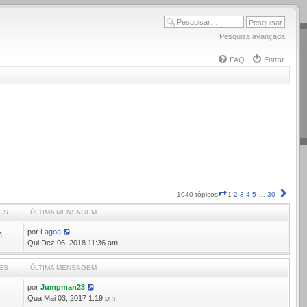
Pesquisa avançada
FAQ
Entrar
Página
Próx
1040 tópicos
1
2
3
4
5
…
30
1
ES
ÚLTIMA MENSAGEM
de
30
por
Lagoa
4
Qui Dez 06, 2018 11:36 am
ES
ÚLTIMA MENSAGEM
por
Jumpman23
8
Qua Mai 03, 2017 1:19 pm