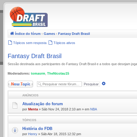
.
Índice do fórum
‹
Games
‹
Fantasy Draft Brasil
Tópicos sem resposta
Tópicos ativos
Fantasy Draft Brasil
Sessão destinada aos participantes do Fantasy Draft Brasil e a todos que desejam jog
Moderadores:
tomasrm
,
TheNicolau15
Novo Tópico
Pesquisa
avançada
ANÚNCIOS
Atualização do forum
por
Menta
» Sáb Nov 24, 2018 2:10 am » em
NBA
TÓPICOS
História do FDB
por
Henry
» Sáb Abr 18, 2015 12:32 pm