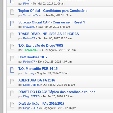
por
Riker
» Ter Mai 02, 2017 11:06 am
Topico Oficial - Candidatos para Comissário
por
SeDuTLoCk
» Ter Mai 02, 2017 8:39 pm
Votacao Oficial CAP - Com ou sem Reset ?
por
chavao99
» Sáb Abr 29, 2017 8:45 am
TRADE DEADLINE 13/02 AS 19 HORAS
por
Pedrox77
» Sex Fev 03, 2017 11:20 am
T.O. Exclusão do Diego76RS
por
TheNicolau15
» Ter Ago 07, 2012 5:26 pm
Draft Rookies 2017
por
Pedrox77
» Dom Dez 25, 2016 4:07 pm
T.O. Mercadão FDB 14-15
por
The King
» Seg Jun 09, 2014 2:27 am
ABERTURA DA FA 2016
por
Diego 76ERS
» Qui Set 22, 2016 10:11 am
DRAFT DO LIXÃO! Tópico das escolhas e rounds
por
Diego 76ERS
» Ter Set 20, 2016 9:59 am
Draft do lixão - FAs 2016/2017
por
Diego 76ERS
» Seg Ago 01, 2016 12:46 pm