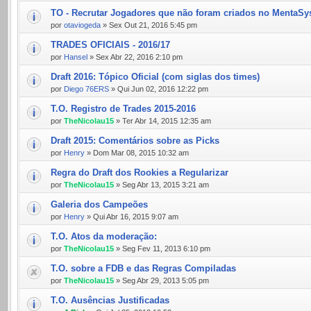
TO - Recrutar Jogadores que não foram criados no MentaS
por
otaviogeda
» Sex Out 21, 2016 5:45 pm
TRADES OFICIAIS - 2016/17
por
Hansel
» Sex Abr 22, 2016 2:10 pm
Draft 2016: Tópico Oficial (com siglas dos times)
por
Diego 76ERS
» Qui Jun 02, 2016 12:22 pm
T.O. Registro de Trades 2015-2016
por
TheNicolau15
» Ter Abr 14, 2015 12:35 am
Draft 2015: Comentários sobre as Picks
por
Henry
» Dom Mar 08, 2015 10:32 am
Regra do Draft dos Rookies a Regularizar
por
TheNicolau15
» Seg Abr 13, 2015 3:21 am
Galeria dos Campeões
por
Henry
» Qui Abr 16, 2015 9:07 am
T.O. Atos da moderação:
por
TheNicolau15
» Seg Fev 11, 2013 6:10 pm
T.O. sobre a FDB e das Regras Compiladas
por
TheNicolau15
» Seg Abr 29, 2013 5:05 pm
T.O. Ausências Justificadas