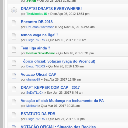
por
J-Rich
» Qui Jul 25, 2013 10:52 am
DRAFTS! DRAFTS EVERYWHERE!
por
TheNicolau15
» Dom Ago 05, 2012 12:51 pm
Encontro DB 2018
por
DeCatan Stevenson
» Seg Nov 05, 2018 4:54 am
temos vaga na liga!!!
por
Diego 76ERS
» Qua Mai 10, 2017 11:32 am
Tem liga ainda ?
por
PontiacSilverDome
» Qui Mai 18, 2017 8:31 pm
Tópico oficial: votação (vaga do Vicencut)
por
Diego 76ERS
» Qui Mai 26, 2016 1:36 am
Votacao Oficial CAP
por
chavao99
» Sex Abr 28, 2017 12:59 am
DRAFT KEPPER COM CAP - 2017
por
SeDuTLoCk
» Sex Jun 23, 2017 8:46 am
Votação oficial: Mudança no fechamento da FA
por
Mellinari
» Qua Mar 01, 2017 10:33 am
ESTATUTO DA FDB
por
Diego 76ERS
» Qua Mai 24, 2017 6:11 pm
VOTAÇÃO OFICIAL: Situação dos Rookies