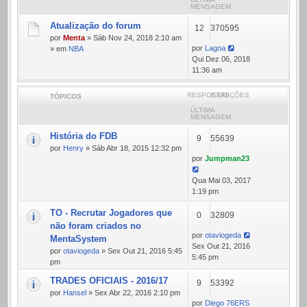
MENSAGEM
Atualização do forum
12
370595
por
Menta
» Sáb Nov 24, 2018 2:10 am
por
Lagoa
» em
NBA
Qui Dez 06, 2018
11:36 am
RESPOSTAS
EXIBIÇÕES
TÓPICOS
ÚLTIMA
MENSAGEM
História do FDB
9
55639
por
Henry
» Sáb Abr 18, 2015 12:32 pm
por
Jumpman23
Qua Mai 03, 2017
1:19 pm
TO - Recrutar Jogadores que
0
32809
não foram criados no
por
otaviogeda
MentaSystem
Sex Out 21, 2016
por
otaviogeda
» Sex Out 21, 2016 5:45
5:45 pm
pm
TRADES OFICIAIS - 2016/17
9
53392
por
Hansel
» Sex Abr 22, 2016 2:10 pm
por
Diego 76ERS