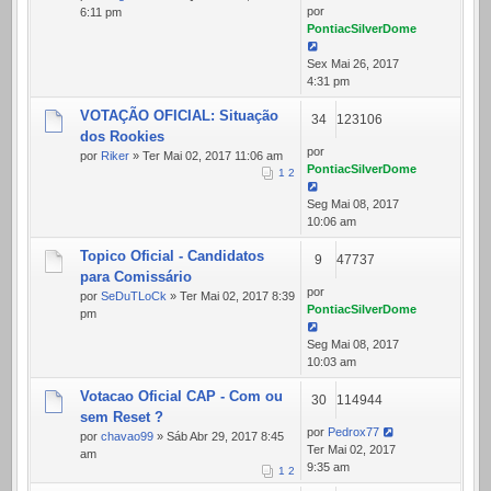
por
6:11 pm
PontiacSilverDome
Sex Mai 26, 2017
4:31 pm
VOTAÇÃO OFICIAL: Situação
34
123106
dos Rookies
por
por
Riker
» Ter Mai 02, 2017 11:06 am
PontiacSilverDome
1
2
Seg Mai 08, 2017
10:06 am
Topico Oficial - Candidatos
9
47737
para Comissário
por
por
SeDuTLoCk
» Ter Mai 02, 2017 8:39
PontiacSilverDome
pm
Seg Mai 08, 2017
10:03 am
Votacao Oficial CAP - Com ou
30
114944
sem Reset ?
por
Pedrox77
por
chavao99
» Sáb Abr 29, 2017 8:45
Ter Mai 02, 2017
am
9:35 am
1
2