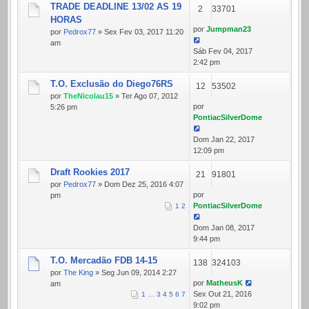
TRADE DEADLINE 13/02 AS 19
2
33701
HORAS
por
Jumpman23
por
Pedrox77
» Sex Fev 03, 2017 11:20
am
Sáb Fev 04, 2017
2:42 pm
T.O. Exclusão do Diego76RS
12
53502
por
TheNicolau15
» Ter Ago 07, 2012
por
5:26 pm
PontiacSilverDome
Dom Jan 22, 2017
12:09 pm
Draft Rookies 2017
21
91801
por
Pedrox77
» Dom Dez 25, 2016 4:07
por
pm
PontiacSilverDome
1
2
Dom Jan 08, 2017
9:44 pm
T.O. Mercadão FDB 14-15
138
324103
por
The King
» Seg Jun 09, 2014 2:27
por
MatheusK
am
Sex Out 21, 2016
1
…
3
4
5
6
7
9:02 pm