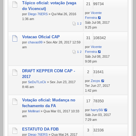
Tópico oficial: votação (vaga
21
99734
do Vicencut)
por
Vicente
por
Diego 76ERS
» Qui Mai 26, 2016
Ferreira
1:36 am
Sáb Jul 08, 2017
1
2
9:25 pm
Votacao Oficial CAP
31
108342
por
chavao99
» Sex Abr 28, 2017 12:59
por
Vicente
am
Ferreira
1
2
Sáb Jul 08, 2017
9:08 pm
DRAFT KEPPER COM CAP -
2
31641
2017
por
Zecps
por
SeDuTLoCk
» Sex Jun 23, 2017
Ter Jun 27, 2017
8:46 am
1:42 pm
Votação oficial: Mudança no
17
78350
fechamento da FA
por
harry56/
por
Mellinari
» Qua Mar 01, 2017 10:33
Sáb Jun 03, 2017
am
7:29 am
ESTATUTO DA FDB
3
32336
por
Diego 76ERS
» Qua Mai 24, 2017