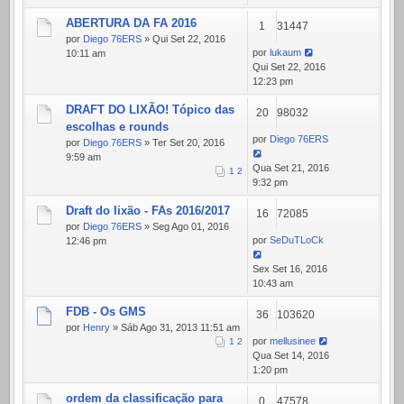
ABERTURA DA FA 2016
1
31447
por
Diego 76ERS
» Qui Set 22, 2016
por
lukaum
10:11 am
Qui Set 22, 2016
12:23 pm
DRAFT DO LIXÃO! Tópico das
20
98032
escolhas e rounds
por
Diego 76ERS
por
Diego 76ERS
» Ter Set 20, 2016
9:59 am
Qua Set 21, 2016
1
2
9:32 pm
Draft do lixão - FAs 2016/2017
16
72085
por
Diego 76ERS
» Seg Ago 01, 2016
por
SeDuTLoCk
12:46 pm
Sex Set 16, 2016
10:43 am
FDB - Os GMS
36
103620
por
Henry
» Sáb Ago 31, 2013 11:51 am
por
mellusinee
1
2
Qua Set 14, 2016
1:20 pm
ordem da classificação para
0
47578