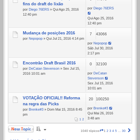
fins do draft do lixão
por
Diego 76ERS
por
Diego 76ERS
» Qui Ago 25, 2016
12:40 pm
Qui Ago 25, 2016
12:40 pm
Mudança de posições 2016
7
43066
por
Nepopop
» Qui Jul 21, 2016 4:14 pm
por
Nepopop
Sáb Jul 30, 2016
2:17 pm
Encontrão Draft Brasil 2016
0
32100
por
DeCatan Stevenson
» Sex Jul 15,
por
DeCatan
2016 10:01 am
Stevenson
Sex Jul 15, 2016
10:01 am
VOTAÇÃO OFICIAL!! Reforma
20
100250
na regra das Picks
por
Brenke#3
por
Brenke#3
» Dom Mai 15, 2016 8:45
Qui Mai 26, 2016
pm
3:48 am
1
2
Novo Tópico
Página
Próx
1040 tópicos
1
2
3
4
5
…
30
1
de