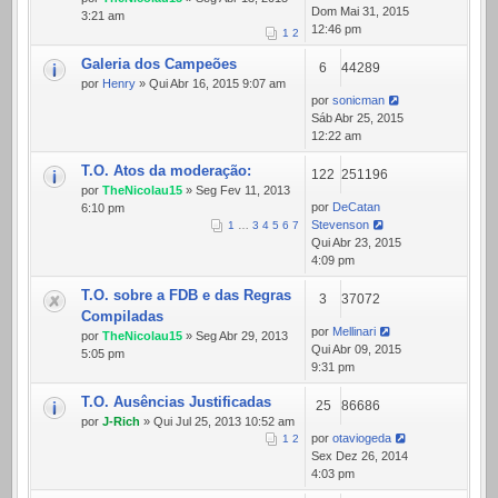
Dom Mai 31, 2015
3:21 am
12:46 pm
1
2
Galeria dos Campeões
6
44289
por
Henry
» Qui Abr 16, 2015 9:07 am
por
sonicman
Sáb Abr 25, 2015
12:22 am
T.O. Atos da moderação:
122
251196
por
TheNicolau15
» Seg Fev 11, 2013
por
DeCatan
6:10 pm
Stevenson
1
…
3
4
5
6
7
Qui Abr 23, 2015
4:09 pm
T.O. sobre a FDB e das Regras
3
37072
Compiladas
por
Mellinari
por
TheNicolau15
» Seg Abr 29, 2013
Qui Abr 09, 2015
5:05 pm
9:31 pm
T.O. Ausências Justificadas
25
86686
por
J-Rich
» Qui Jul 25, 2013 10:52 am
por
otaviogeda
1
2
Sex Dez 26, 2014
4:03 pm