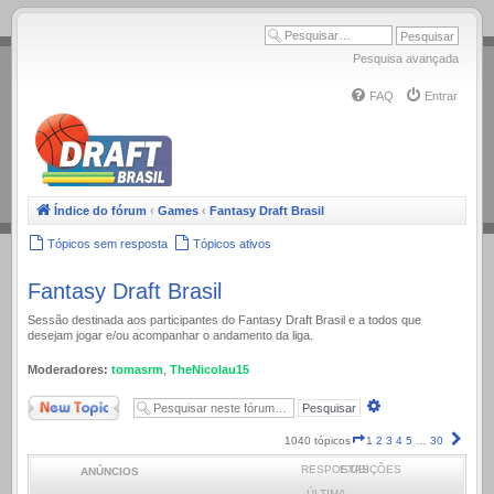
.
Pesquisa avançada
FAQ
Entrar
Índice do fórum
‹
Games
‹
Fantasy Draft Brasil
Tópicos sem resposta
Tópicos ativos
Fantasy Draft Brasil
Sessão destinada aos participantes do Fantasy Draft Brasil e a todos que
desejam jogar e/ou acompanhar o andamento da liga.
Moderadores:
tomasrm
,
TheNicolau15
Novo Tópico
Pesquisa
avançada
Página
Próx
1040 tópicos
1
2
3
4
5
…
30
1
RESPOSTAS
EXIBIÇÕES
ANÚNCIOS
de
30
ÚLTIMA