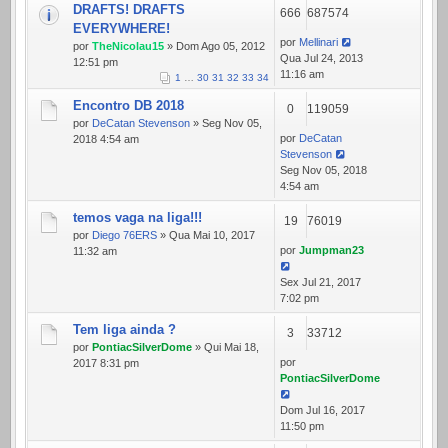
DRAFTS! DRAFTS
666
687574
EVERYWHERE!
por
Mellinari
por
TheNicolau15
» Dom Ago 05, 2012
Qua Jul 24, 2013
12:51 pm
11:16 am
1
…
30
31
32
33
34
Encontro DB 2018
0
119059
por
DeCatan Stevenson
» Seg Nov 05,
por
DeCatan
2018 4:54 am
Stevenson
Seg Nov 05, 2018
4:54 am
temos vaga na liga!!!
19
76019
por
Diego 76ERS
» Qua Mai 10, 2017
por
Jumpman23
11:32 am
Sex Jul 21, 2017
7:02 pm
Tem liga ainda ?
3
33712
por
PontiacSilverDome
» Qui Mai 18,
por
2017 8:31 pm
PontiacSilverDome
Dom Jul 16, 2017
11:50 pm