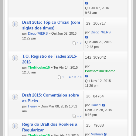
Qui Jul 07, 2016
9:51 am
Draft 2016: Tópico Oficial (com
29
106717
siglas dos times)
por
Diego 76ERS
por
Diego 76ERS
» Qui Jun 02, 2016
12:22 pm
Qua Jun 29, 2016
1
2
12:48 pm
T.O. Registro de Trades 2015-
142
309042
2016
por
por
TheNicolau15
» Ter Abr 14, 2015
PontiacSilverDome
12:35 am
1
…
4
5
6
7
8
Qui Nov 12, 2015
11:26 pm
Draft 2015: Comentários sobre
26
84764
as Picks
por
Hansel
por
Henry
» Dom Mar 08, 2015 10:32
Dom Jun 28, 2015
am
9:16 pm
1
2
Regra do Draft dos Rookies a
25
79688
Regularizar
por
Mellinari
por
TheNicolau15
» Seg Abr 13, 2015