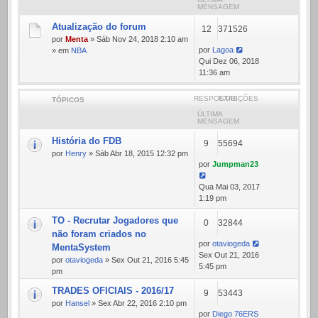
MENSAGEM
Atualização do forum
12
371526
por
Menta
» Sáb Nov 24, 2018 2:10 am
por
Lagoa
» em
NBA
Qui Dez 06, 2018
11:36 am
RESPOSTAS
EXIBIÇÕES
TÓPICOS
ÚLTIMA
MENSAGEM
História do FDB
9
55694
por
Henry
» Sáb Abr 18, 2015 12:32 pm
por
Jumpman23
Qua Mai 03, 2017
1:19 pm
TO - Recrutar Jogadores que
0
32844
não foram criados no
por
otaviogeda
MentaSystem
Sex Out 21, 2016
por
otaviogeda
» Sex Out 21, 2016 5:45
5:45 pm
pm
TRADES OFICIAIS - 2016/17
9
53443
por
Hansel
» Sex Abr 22, 2016 2:10 pm
por
Diego 76ERS