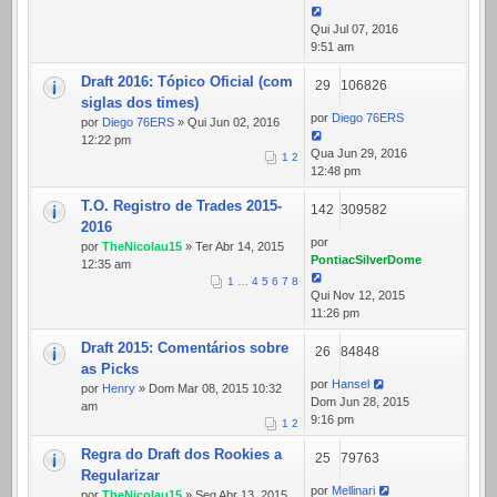
Qui Jul 07, 2016
9:51 am
Draft 2016: Tópico Oficial (com
29
106826
siglas dos times)
por
Diego 76ERS
por
Diego 76ERS
» Qui Jun 02, 2016
12:22 pm
Qua Jun 29, 2016
1
2
12:48 pm
T.O. Registro de Trades 2015-
142
309582
2016
por
por
TheNicolau15
» Ter Abr 14, 2015
PontiacSilverDome
12:35 am
1
…
4
5
6
7
8
Qui Nov 12, 2015
11:26 pm
Draft 2015: Comentários sobre
26
84848
as Picks
por
Hansel
por
Henry
» Dom Mar 08, 2015 10:32
Dom Jun 28, 2015
am
9:16 pm
1
2
Regra do Draft dos Rookies a
25
79763
Regularizar
por
Mellinari
por
TheNicolau15
» Seg Abr 13, 2015