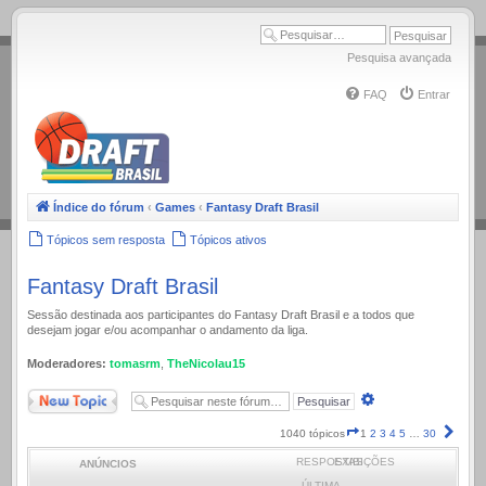
.
Pesquisa avançada
FAQ
Entrar
Índice do fórum
‹
Games
‹
Fantasy Draft Brasil
Tópicos sem resposta
Tópicos ativos
Fantasy Draft Brasil
Sessão destinada aos participantes do Fantasy Draft Brasil e a todos que
desejam jogar e/ou acompanhar o andamento da liga.
Moderadores:
tomasrm
,
TheNicolau15
Novo Tópico
Pesquisa
avançada
Página
Próx
1040 tópicos
1
2
3
4
5
…
30
1
RESPOSTAS
EXIBIÇÕES
ANÚNCIOS
de
30
ÚLTIMA