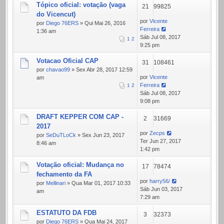
Tópico oficial: votação (vaga
21
99825
do Vicencut)
por
Vicente
por
Diego 76ERS
» Qui Mai 26, 2016
Ferreira
1:36 am
Sáb Jul 08, 2017
1
2
9:25 pm
Votacao Oficial CAP
31
108461
por
chavao99
» Sex Abr 28, 2017 12:59
por
Vicente
am
Ferreira
1
2
Sáb Jul 08, 2017
9:08 pm
DRAFT KEPPER COM CAP -
2
31669
2017
por
Zecps
por
SeDuTLoCk
» Sex Jun 23, 2017
Ter Jun 27, 2017
8:46 am
1:42 pm
Votação oficial: Mudança no
17
78474
fechamento da FA
por
harry56/
por
Mellinari
» Qua Mar 01, 2017 10:33
Sáb Jun 03, 2017
am
7:29 am
ESTATUTO DA FDB
3
32373
por
Diego 76ERS
» Qua Mai 24, 2017