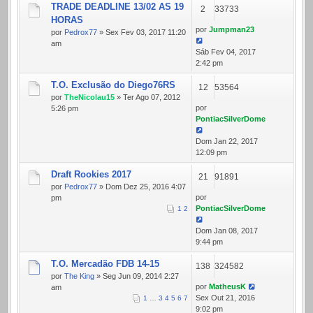
TRADE DEADLINE 13/02 AS 19
2
33733
HORAS
por
Jumpman23
por
Pedrox77
» Sex Fev 03, 2017 11:20
am
Sáb Fev 04, 2017
2:42 pm
T.O. Exclusão do Diego76RS
12
53564
por
TheNicolau15
» Ter Ago 07, 2012
por
5:26 pm
PontiacSilverDome
Dom Jan 22, 2017
12:09 pm
Draft Rookies 2017
21
91891
por
Pedrox77
» Dom Dez 25, 2016 4:07
por
pm
PontiacSilverDome
1
2
Dom Jan 08, 2017
9:44 pm
T.O. Mercadão FDB 14-15
138
324582
por
The King
» Seg Jun 09, 2014 2:27
por
MatheusK
am
Sex Out 21, 2016
1
…
3
4
5
6
7
9:02 pm