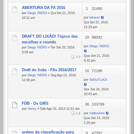
ABERTURA DA FA 2016
1
31480
por
Diego 76ERS
» Qui Set 22, 2016
por
lukaum
10:11 am
Qui Set 22, 2016
12:23 pm
DRAFT DO LIXÃO! Tópico das
20
98092
escolhas e rounds
por
Diego 76ERS
por
Diego 76ERS
» Ter Set 20, 2016
9:59 am
Qua Set 21, 2016
1
2
9:32 pm
Draft do lixão - FAs 2016/2017
16
72186
por
Diego 76ERS
» Seg Ago 01, 2016
por
SeDuTLoCk
12:46 pm
Sex Set 16, 2016
10:43 am
FDB - Os GMS
36
103799
por
Henry
» Sáb Ago 31, 2013 11:51 am
por
mellusinee
1
2
Qua Set 14, 2016
1:20 pm
ordem da classificação para
0
47597