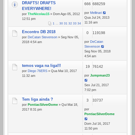
DRAFTS! DRAFTS
666
688259
EVERYWHERE!
por
Mellinari
por
TheNicolau15
» Dom Ago 05, 2012
Qua Jul 24, 2013
12:51 pm
11:16 am
1
…
30
31
32
33
34
Encontro DB 2018
0
119198
por
DeCatan Stevenson
» Seg Nov 05,
por
DeCatan
2018 4:54 am
Stevenson
Seg Nov 05, 2018
4:54 am
temos vaga na liga!!!
19
76142
por
Diego 76ERS
» Qua Mai 10, 2017
por
Jumpman23
11:32 am
Sex Jul 21, 2017
7:02 pm
Tem liga ainda ?
3
33737
por
PontiacSilverDome
» Qui Mai 18,
por
2017 8:31 pm
PontiacSilverDome
Dom Jul 16, 2017
11:50 pm