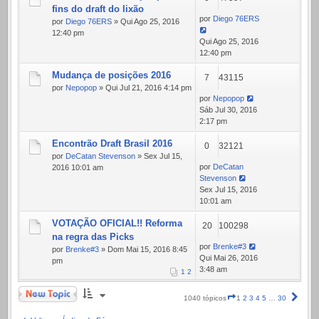
fins do draft do lixão
por
Diego 76ERS
por
Diego 76ERS
» Qui Ago 25, 2016
12:40 pm
Qui Ago 25, 2016
12:40 pm
Mudança de posições 2016
7
43115
por
Nepopop
» Qui Jul 21, 2016 4:14 pm
por
Nepopop
Sáb Jul 30, 2016
2:17 pm
Encontrão Draft Brasil 2016
0
32121
por
DeCatan Stevenson
» Sex Jul 15,
por
DeCatan
2016 10:01 am
Stevenson
Sex Jul 15, 2016
10:01 am
VOTAÇÃO OFICIAL!! Reforma
20
100298
na regra das Picks
por
Brenke#3
por
Brenke#3
» Dom Mai 15, 2016 8:45
Qui Mai 26, 2016
pm
3:48 am
1
2
Novo Tópico
Página
Próx
1040 tópicos
1
2
3
4
5
…
30
1
de