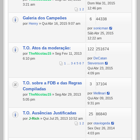
Dom Mai 31, 2015
3:21 am
12:46 pm
1
2
Galeria dos Campeões
6
44338
por
Henry
» Qui Abr 16, 2015 9:07 am
por
sonicman
Sáb Abr 25, 2015
12:22 am
T.O. Atos da moderação:
122
251674
por
TheNicolau15
» Seg Fev 11, 2013
por
DeCatan
6:10 pm
Stevenson
1
…
3
4
5
6
7
Qui Abr 23, 2015
4:09 pm
T.O. sobre a FDB e das Regras
3
37104
Compiladas
por
Mellinari
por
TheNicolau15
» Seg Abr 29, 2013
Qui Abr 09, 2015
5:05 pm
9:31 pm
T.O. Ausências Justificadas
25
86840
por
J-Rich
» Qui Jul 25, 2013 10:52 am
por
otaviogeda
1
2
Sex Dez 26, 2014
4:03 pm