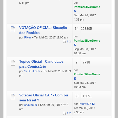
por
6:11 pm
PontiacSilverDome
Sex Mai 26, 2017
4:31 pm
VOTAÇÃO OFICIAL: Situação
34
123305
dos Rookies
por
por
Riker
» Ter Mai 02, 2017 11:06 am
PontiacSilverDome
1
2
Seg Mai 08, 2017
10:06 am
Topico Oficial - Candidatos
9
47798
para Comissário
por
por
SeDuTLoCk
» Ter Mai 02, 2017 8:39
PontiacSilverDome
pm
Seg Mai 08, 2017
10:03 am
Votacao Oficial CAP - Com ou
30
115051
sem Reset ?
por
Pedrox77
por
chavao99
» Sáb Abr 29, 2017 8:45
Ter Mai 02, 2017
am
9:35 am
1
2