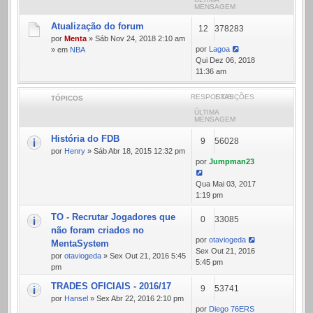
MENSAGEM
Atualização do forum
12
378283
por
Menta
» Sáb Nov 24, 2018 2:10 am
por
Lagoa
» em
NBA
Qui Dez 06, 2018
11:36 am
RESPOSTAS
EXIBIÇÕES
TÓPICOS
ÚLTIMA
MENSAGEM
História do FDB
9
56028
por
Henry
» Sáb Abr 18, 2015 12:32 pm
por
Jumpman23
Qua Mai 03, 2017
1:19 pm
TO - Recrutar Jogadores que
0
33085
não foram criados no
por
otaviogeda
MentaSystem
Sex Out 21, 2016
por
otaviogeda
» Sex Out 21, 2016 5:45
5:45 pm
pm
TRADES OFICIAIS - 2016/17
9
53741
por
Hansel
» Sex Abr 22, 2016 2:10 pm
por
Diego 76ERS