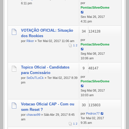
por
6:11 pm
PontiacSilverDome
Sex Mai 26, 2017
4:31 pm
VOTAÇÃO OFICIAL: Situação
34
124128
dos Rookies
por
por
Riker
» Ter Mai 02, 2017 11:06 am
PontiacSilverDome
1
2
Seg Mai 08, 2017
10:06 am
Topico Oficial - Candidatos
9
48147
para Comissário
por
por
SeDuTLoCk
» Ter Mai 02, 2017 8:39
PontiacSilverDome
pm
Seg Mai 08, 2017
10:03 am
Votacao Oficial CAP - Com ou
30
115803
sem Reset ?
por
Pedrox77
por
chavao99
» Sáb Abr 29, 2017 8:45
Ter Mai 02, 2017
am
9:35 am
1
2