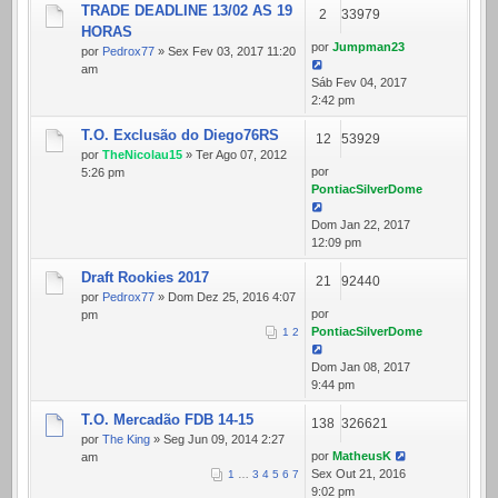
TRADE DEADLINE 13/02 AS 19
2
33979
HORAS
por
Jumpman23
por
Pedrox77
» Sex Fev 03, 2017 11:20
am
Sáb Fev 04, 2017
2:42 pm
T.O. Exclusão do Diego76RS
12
53929
por
TheNicolau15
» Ter Ago 07, 2012
por
5:26 pm
PontiacSilverDome
Dom Jan 22, 2017
12:09 pm
Draft Rookies 2017
21
92440
por
Pedrox77
» Dom Dez 25, 2016 4:07
por
pm
PontiacSilverDome
1
2
Dom Jan 08, 2017
9:44 pm
T.O. Mercadão FDB 14-15
138
326621
por
The King
» Seg Jun 09, 2014 2:27
por
MatheusK
am
Sex Out 21, 2016
1
…
3
4
5
6
7
9:02 pm