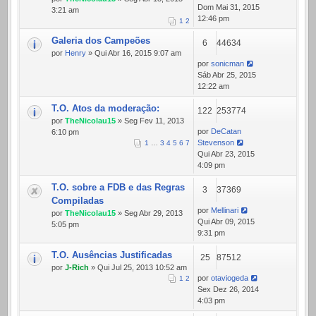
Dom Mai 31, 2015
3:21 am
12:46 pm
1
2
Galeria dos Campeões
6
44634
por
Henry
» Qui Abr 16, 2015 9:07 am
por
sonicman
Sáb Abr 25, 2015
12:22 am
T.O. Atos da moderação:
122
253774
por
TheNicolau15
» Seg Fev 11, 2013
por
DeCatan
6:10 pm
Stevenson
1
…
3
4
5
6
7
Qui Abr 23, 2015
4:09 pm
T.O. sobre a FDB e das Regras
3
37369
Compiladas
por
Mellinari
por
TheNicolau15
» Seg Abr 29, 2013
Qui Abr 09, 2015
5:05 pm
9:31 pm
T.O. Ausências Justificadas
25
87512
por
J-Rich
» Qui Jul 25, 2013 10:52 am
por
otaviogeda
1
2
Sex Dez 26, 2014
4:03 pm