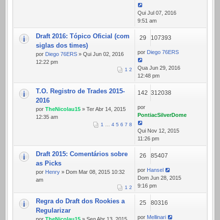
Qui Jul 07, 2016
9:51 am
Draft 2016: Tópico Oficial (com
29
107393
siglas dos times)
por
Diego 76ERS
por
Diego 76ERS
» Qui Jun 02, 2016
12:22 pm
Qua Jun 29, 2016
1
2
12:48 pm
T.O. Registro de Trades 2015-
142
312038
2016
por
por
TheNicolau15
» Ter Abr 14, 2015
PontiacSilverDome
12:35 am
1
…
4
5
6
7
8
Qui Nov 12, 2015
11:26 pm
Draft 2015: Comentários sobre
26
85407
as Picks
por
Hansel
por
Henry
» Dom Mar 08, 2015 10:32
Dom Jun 28, 2015
am
9:16 pm
1
2
Regra do Draft dos Rookies a
25
80316
Regularizar
por
Mellinari
por
TheNicolau15
» Seg Abr 13, 2015