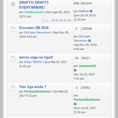
DRAFTS! DRAFTS
666
692244
EVERYWHERE!
por
Mellinari
por
TheNicolau15
» Dom Ago 05, 2012
Qua Jul 24, 2013
12:51 pm
11:16 am
1
…
30
31
32
33
34
Encontro DB 2018
0
120598
por
DeCatan Stevenson
» Seg Nov 05,
por
DeCatan
2018 4:54 am
Stevenson
Seg Nov 05, 2018
4:54 am
temos vaga na liga!!!
19
76627
por
Diego 76ERS
» Qua Mai 10, 2017
por
Jumpman23
11:32 am
Sex Jul 21, 2017
7:02 pm
Tem liga ainda ?
3
33992
por
PontiacSilverDome
» Qui Mai 18,
por
2017 8:31 pm
PontiacSilverDome
Dom Jul 16, 2017
11:50 pm