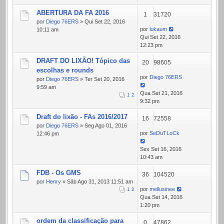
ABERTURA DA FA 2016
1
31720
por
Diego 76ERS
» Qui Set 22, 2016
por
lukaum
10:11 am
Qui Set 22, 2016
12:23 pm
DRAFT DO LIXÃO! Tópico das
20
98605
escolhas e rounds
por
Diego 76ERS
por
Diego 76ERS
» Ter Set 20, 2016
9:59 am
Qua Set 21, 2016
1
2
9:32 pm
Draft do lixão - FAs 2016/2017
16
72558
por
Diego 76ERS
» Seg Ago 01, 2016
por
SeDuTLoCk
12:46 pm
Sex Set 16, 2016
10:43 am
FDB - Os GMS
36
104520
por
Henry
» Sáb Ago 31, 2013 11:51 am
por
mellusinee
1
2
Qua Set 14, 2016
1:20 pm
ordem da classificação para
0
47862