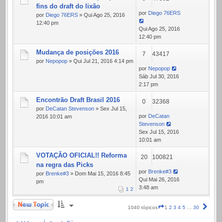
fins do draft do lixão
por
Diego 76ERS
por
Diego 76ERS
» Qui Ago 25, 2016
12:40 pm
Qui Ago 25, 2016
12:40 pm
Mudança de posições 2016
7
43417
por
Nepopop
» Qui Jul 21, 2016 4:14 pm
por
Nepopop
Sáb Jul 30, 2016
2:17 pm
Encontrão Draft Brasil 2016
0
32368
por
DeCatan Stevenson
» Sex Jul 15,
por
DeCatan
2016 10:01 am
Stevenson
Sex Jul 15, 2016
10:01 am
VOTAÇÃO OFICIAL!! Reforma
20
100821
na regra das Picks
por
Brenke#3
por
Brenke#3
» Dom Mai 15, 2016 8:45
Qui Mai 26, 2016
pm
3:48 am
1
2
Novo Tópico
Página
Próx
1040 tópicos
1
2
3
4
5
…
30
1
de