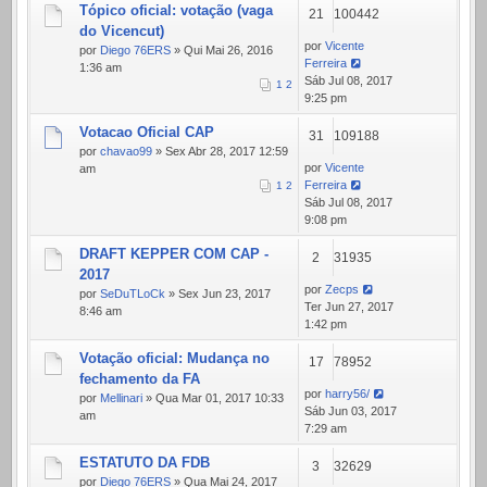
Tópico oficial: votação (vaga
21
100442
do Vicencut)
por
Vicente
por
Diego 76ERS
» Qui Mai 26, 2016
Ferreira
1:36 am
Sáb Jul 08, 2017
1
2
9:25 pm
Votacao Oficial CAP
31
109188
por
chavao99
» Sex Abr 28, 2017 12:59
por
Vicente
am
Ferreira
1
2
Sáb Jul 08, 2017
9:08 pm
DRAFT KEPPER COM CAP -
2
31935
2017
por
Zecps
por
SeDuTLoCk
» Sex Jun 23, 2017
Ter Jun 27, 2017
8:46 am
1:42 pm
Votação oficial: Mudança no
17
78952
fechamento da FA
por
harry56/
por
Mellinari
» Qua Mar 01, 2017 10:33
Sáb Jun 03, 2017
am
7:29 am
ESTATUTO DA FDB
3
32629
por
Diego 76ERS
» Qua Mai 24, 2017