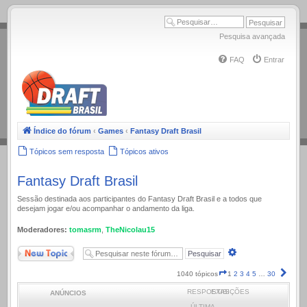
.
Pesquisa avançada
FAQ
Entrar
Índice do fórum
‹
Games
‹
Fantasy Draft Brasil
Tópicos sem resposta
Tópicos ativos
Fantasy Draft Brasil
Sessão destinada aos participantes do Fantasy Draft Brasil e a todos que
desejam jogar e/ou acompanhar o andamento da liga.
Moderadores:
tomasrm
,
TheNicolau15
Novo Tópico
Pesquisa
avançada
Página
Próx
1040 tópicos
1
2
3
4
5
…
30
1
RESPOSTAS
EXIBIÇÕES
ANÚNCIOS
de
30
ÚLTIMA