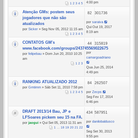
4:00 pm
1
2
3
4
5
Atenção GMs: postem seus
82
301736
jogadores que não são
por
saraiva
atualizados
Qui Out 19, 2017
por
Sicker
» Seg Nov 05, 2012 11:15 am
8:19 am
1
2
3
4
5
CONTATOS GM's
44
315819
www.facebook.com/groups/243745569022675
por
por
felipebau
» Dom Jun 20, 2010 10:25
camargoadriano
am
1
2
3
Qua Jun 25, 2014
4:49 pm
RANKING ATUALIZADO 2012
84
262507
por
Gmtimm
» Sáb Set 11, 2010 7:58 pm
por
Zecps
1
2
3
4
5
Seg Fev 17, 2014
6:46 pm
DRAFT 2013/14 Bau, JP e
434
587951
LFSoares pickem seu 15 na FA.
por
danilobaldusco
por
jaogui
» Qui Set 05, 2013 11:31 am
1
…
18
19
20
21
22
Seg Set 30, 2013
9:55 pm