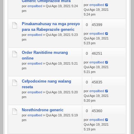
Generic Omeprazole mura
por
empallbed
por
empallbed
» Qui Ago 19, 2021 5:24
Qui Ago 19, 2021
pm
5:24 pm
Pinakamahusay na mga presyo
0
45399
para sa Rabeprazole generic
por
empallbed
por
empallbed
» Qui Ago 19, 2021 5:23
Qui Ago 19, 2021
pm
5:23 pm
Order Ranitidine murang
0
46251
online
por
empallbed
por
empallbed
» Qui Ago 19, 2021 5:21
Qui Ago 19, 2021
pm
5:21 pm
Cefpodoxime nang walang
0
45835
reseta
por
empallbed
por
empallbed
» Qui Ago 19, 2021 5:20
Qui Ago 19, 2021
pm
5:20 pm
Norethindrone generic
0
45360
por
empallbed
» Qui Ago 19, 2021 5:19
por
empallbed
pm
Qui Ago 19, 2021
5:19 pm