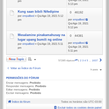
Qui Ago 19, 2021
pm
5:13 pm
Kung saan bibili Nifedipine
0
46192
por
empallbed
» Qui Ago 19, 2021 5:12
por
empallbed
pm
Qui Ago 19, 2021
5:12 pm
Mesalamine pinakamahusay na
0
44381
lugar upang bumili ng online
por
empallbed
por
empallbed
» Qui Ago 19, 2021 5:11
Qui Ago 19, 2021
pm
5:11 pm
Novo Tópico
Página
Próx
57285 tópicos
1
2
3
4
5
…
1637
1
de
Voltar ao Índice do Fórum
Ir para
1637
PERMISSÕES DO FÓRUM
Enviar mensagens:
Proibido
Responder mensagens:
Proibido
Editar mensagens:
Proibido
Excluir mensagens:
Proibido
Índice do fórum
Todos os horários são
UTC-03:00
Excluir todos os cookies deste painel