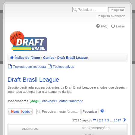
.
Pesquisa avançada
FAQ
Entrar
Índice do fórum
‹
Games
‹
Draft Brasil League
Tópicos sem resposta
Tópicos ativos
Draft Brasil League
Sessão destinada aos participantes da Draft Brasil League e a todos que desejam
jogar e/ou acompanhar o andamento da liga.
Moderadores:
jaogui
,
chavao99
,
Matheusandrade
Novo Tópico
Pesquisa
avançada
Página
Próx
57285 tópicos
1
2
3
4
5
…
1637
1
RESPOSTAS
EXIBIÇÕES
ANÚNCIOS
de
1637
ÚLTIMA