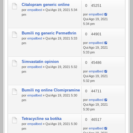
Citalopram generic online
0
45251
por
empallbed
» Qui Ago 19, 2021 5:34
por
empallbed
pm
Qui Ago 19, 2021
5:34 pm
Bumili ng generic Permethrin
0
44901
por
empallbed
» Qui Ago 19, 2021 5:33
por
empallbed
pm
Qui Ago 19, 2021
5:33 pm
Simvastatin opinion
0
45486
por
empallbed
» Qui Ago 19, 2021 5:32
por
empallbed
pm
Qui Ago 19, 2021
5:32 pm
Bumili ng online Clomipramine
0
44711
por
empallbed
» Qui Ago 19, 2021 5:30
por
empallbed
pm
Qui Ago 19, 2021
5:30 pm
Tetracycline sa botika
0
46517
por
empallbed
» Qui Ago 19, 2021 5:30
por
empallbed
pm