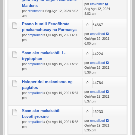
por
rithkhmer
Maidens
Seg Ago 12, 2024
por
rithkhmer
» Seg Ago 12, 2024 8:02
8:02 am
am
Paano bumili Fenofibrate
0
54667
pinakamahusay na Parmasya
por
empallbed
por
empallbed
» Qui Ago 19, 2021 6:00
Qui Ago 19, 2021
pm
6:00 pm
Saan ako makakabili L-
0
44224
tryptophan
por
empallbed
por
empallbed
» Qui Ago 19, 2021 5:38
Qui Ago 19, 2021
pm
5:38 pm
Haloperidol mekanismo ng
0
44764
pagkilos
por
empallbed
por
empallbed
» Qui Ago 19, 2021 5:37
Qui Ago 19, 2021
pm
5:37 pm
Saan ako makakabili
0
46233
Levothyroxine
por
empallbed
por
empallbed
» Qui Ago 19, 2021 5:35
Qui Ago 19, 2021
pm
5:35 pm