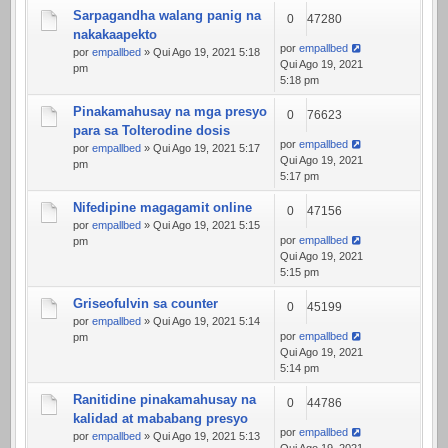
Sarpagandha walang panig na
0
47280
nakakaapekto
por
empallbed
por
empallbed
» Qui Ago 19, 2021 5:18
Qui Ago 19, 2021
pm
5:18 pm
Pinakamahusay na mga presyo
0
76623
para sa Tolterodine dosis
por
empallbed
por
empallbed
» Qui Ago 19, 2021 5:17
Qui Ago 19, 2021
pm
5:17 pm
Nifedipine magagamit online
0
47156
por
empallbed
» Qui Ago 19, 2021 5:15
por
empallbed
pm
Qui Ago 19, 2021
5:15 pm
Griseofulvin sa counter
0
45199
por
empallbed
» Qui Ago 19, 2021 5:14
por
empallbed
pm
Qui Ago 19, 2021
5:14 pm
Ranitidine pinakamahusay na
0
44786
kalidad at mababang presyo
por
empallbed
por
empallbed
» Qui Ago 19, 2021 5:13