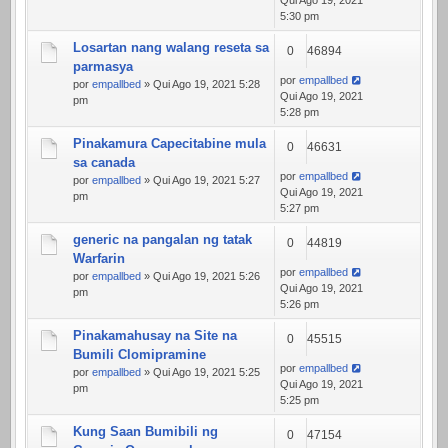
Qui Ago 19, 2021
5:30 pm
Losartan nang walang reseta sa
0
46894
parmasya
por
empallbed
por
empallbed
» Qui Ago 19, 2021 5:28
Qui Ago 19, 2021
pm
5:28 pm
Pinakamura Capecitabine mula
0
46631
sa canada
por
empallbed
por
empallbed
» Qui Ago 19, 2021 5:27
Qui Ago 19, 2021
pm
5:27 pm
generic na pangalan ng tatak
0
44819
Warfarin
por
empallbed
por
empallbed
» Qui Ago 19, 2021 5:26
Qui Ago 19, 2021
pm
5:26 pm
Pinakamahusay na Site na
0
45515
Bumili Clomipramine
por
empallbed
por
empallbed
» Qui Ago 19, 2021 5:25
Qui Ago 19, 2021
pm
5:25 pm
Kung Saan Bumibili ng
0
47154