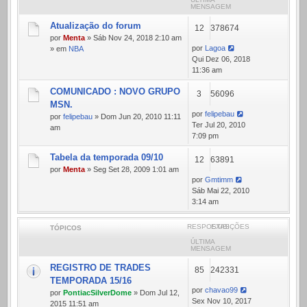
MENSAGEM
Atualização do forum
12
378674
por
Menta
» Sáb Nov 24, 2018 2:10 am
por
Lagoa
» em
NBA
Qui Dez 06, 2018
11:36 am
COMUNICADO : NOVO GRUPO
3
56096
MSN.
por
felipebau
por
felipebau
» Dom Jun 20, 2010 11:11
Ter Jul 20, 2010
am
7:09 pm
Tabela da temporada 09/10
12
63891
por
Menta
» Seg Set 28, 2009 1:01 am
por
Gmtimm
Sáb Mai 22, 2010
3:14 am
RESPOSTAS
EXIBIÇÕES
TÓPICOS
ÚLTIMA
MENSAGEM
REGISTRO DE TRADES
85
242331
TEMPORADA 15/16
por
chavao99
por
PontiacSilverDome
» Dom Jul 12,
Sex Nov 10, 2017
2015 11:51 am