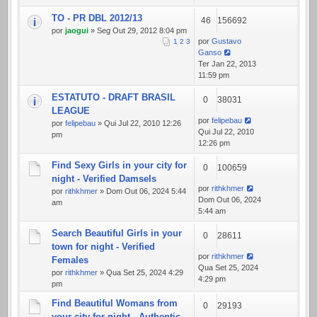
TO - PR DBL 2012/13
46
156692
por
jaogui
» Seg Out 29, 2012 8:04 pm
por
Gustavo
1
2
3
Ganso
Ter Jan 22, 2013
11:59 pm
ESTATUTO - DRAFT BRASIL
0
38031
LEAGUE
por
felipebau
por
felipebau
» Qui Jul 22, 2010 12:26
Qui Jul 22, 2010
pm
12:26 pm
Find Sexy Girls in your city for
0
100659
night - Verified Damsels
por
rithkhmer
por
rithkhmer
» Dom Out 06, 2024 5:44
Dom Out 06, 2024
am
5:44 am
Search Beautiful Girls in your
0
28611
town for night - Verified
por
rithkhmer
Females
Qua Set 25, 2024
por
rithkhmer
» Qua Set 25, 2024 4:29
4:29 pm
pm
Find Beautiful Womans from
0
29193
your city for night - Authentic