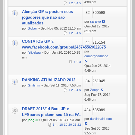
4:00 pm
1
2
3
4
5
Atenção GMs: postem seus
82
300598
jogadores que não são
por
saraiva
atualizados
Qui Out 19, 2017
por
Sicker
» Seg Nov 05, 2012 11:15 am
8:19 am
1
2
3
4
5
CONTATOS GM's
44
315154
www.facebook.com/groups/243745569022675
por
por
felipebau
» Dom Jun 20, 2010 10:25
camargoadriano
am
1
2
3
Qua Jun 25, 2014
4:49 pm
RANKING ATUALIZADO 2012
84
261045
por
Gmtimm
» Sáb Set 11, 2010 7:58 pm
por
Zecps
1
2
3
4
5
Seg Fev 17, 2014
6:46 pm
DRAFT 2013/14 Bau, JP e
434
585089
LFSoares pickem seu 15 na FA.
por
danilobaldusco
por
jaogui
» Qui Set 05, 2013 11:31 am
1
…
18
19
20
21
22
Seg Set 30, 2013
9:55 pm