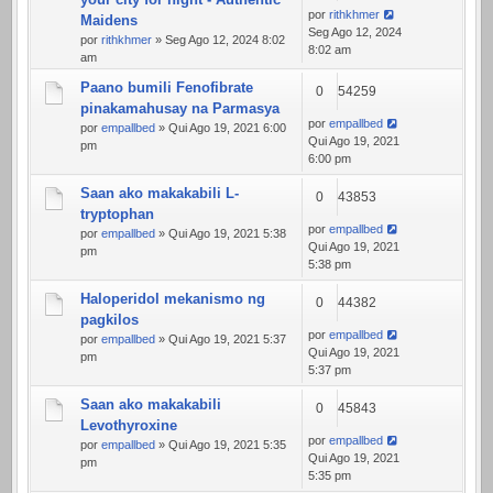
por
rithkhmer
Maidens
Seg Ago 12, 2024
por
rithkhmer
» Seg Ago 12, 2024 8:02
8:02 am
am
Paano bumili Fenofibrate
0
54259
pinakamahusay na Parmasya
por
empallbed
por
empallbed
» Qui Ago 19, 2021 6:00
Qui Ago 19, 2021
pm
6:00 pm
Saan ako makakabili L-
0
43853
tryptophan
por
empallbed
por
empallbed
» Qui Ago 19, 2021 5:38
Qui Ago 19, 2021
pm
5:38 pm
Haloperidol mekanismo ng
0
44382
pagkilos
por
empallbed
por
empallbed
» Qui Ago 19, 2021 5:37
Qui Ago 19, 2021
pm
5:37 pm
Saan ako makakabili
0
45843
Levothyroxine
por
empallbed
por
empallbed
» Qui Ago 19, 2021 5:35
Qui Ago 19, 2021
pm
5:35 pm