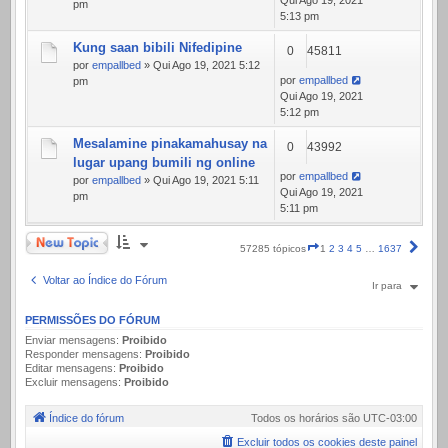
Qui Ago 19, 2021
pm
5:13 pm
Kung saan bibili Nifedipine
0
45811
por
empallbed
» Qui Ago 19, 2021 5:12
por
empallbed
pm
Qui Ago 19, 2021
5:12 pm
Mesalamine pinakamahusay na
0
43992
lugar upang bumili ng online
por
empallbed
por
empallbed
» Qui Ago 19, 2021 5:11
Qui Ago 19, 2021
pm
5:11 pm
Novo Tópico
Página
Próx
57285 tópicos
1
2
3
4
5
…
1637
1
de
Voltar ao Índice do Fórum
Ir para
1637
PERMISSÕES DO FÓRUM
Enviar mensagens:
Proibido
Responder mensagens:
Proibido
Editar mensagens:
Proibido
Excluir mensagens:
Proibido
Índice do fórum
Todos os horários são
UTC-03:00
Excluir todos os cookies deste painel