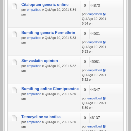
Citalopram generic online
0
44873
por
empallbed
» Qui Ago 19, 2021 5:34
por
empallbed
pm
Qui Ago 19, 2021
5:34 pm
Bumili ng generic Permethrin
0
44531
por
empallbed
» Qui Ago 19, 2021 5:33
por
empallbed
pm
Qui Ago 19, 2021
5:33 pm
Simvastatin opinion
0
45081
por
empallbed
» Qui Ago 19, 2021 5:32
por
empallbed
pm
Qui Ago 19, 2021
5:32 pm
Bumili ng online Clomipramine
0
44347
por
empallbed
» Qui Ago 19, 2021 5:30
por
empallbed
pm
Qui Ago 19, 2021
5:30 pm
Tetracycline sa botika
0
46137
por
empallbed
» Qui Ago 19, 2021 5:30
por
empallbed
pm