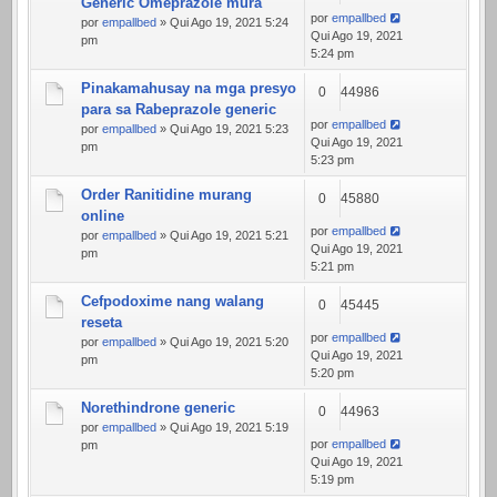
Generic Omeprazole mura
por
empallbed
por
empallbed
» Qui Ago 19, 2021 5:24
Qui Ago 19, 2021
pm
5:24 pm
Pinakamahusay na mga presyo
0
44986
para sa Rabeprazole generic
por
empallbed
por
empallbed
» Qui Ago 19, 2021 5:23
Qui Ago 19, 2021
pm
5:23 pm
Order Ranitidine murang
0
45880
online
por
empallbed
por
empallbed
» Qui Ago 19, 2021 5:21
Qui Ago 19, 2021
pm
5:21 pm
Cefpodoxime nang walang
0
45445
reseta
por
empallbed
por
empallbed
» Qui Ago 19, 2021 5:20
Qui Ago 19, 2021
pm
5:20 pm
Norethindrone generic
0
44963
por
empallbed
» Qui Ago 19, 2021 5:19
por
empallbed
pm
Qui Ago 19, 2021
5:19 pm