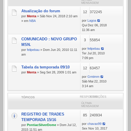
MENSAGEM
Atualização do forum
12
372245
por
Menta
» Sáb Nov 24, 2018 2:10 am
por
Lagoa
» em
NBA
Qui Dez 06, 2018
11:36 am
COMUNICADO : NOVO GRUPO
3
55854
MSN.
por
felipebau
por
felipebau
» Dom Jun 20, 2010 11:11
Ter Jul 20, 2010
am
7:09 pm
Tabela da temporada 09/10
12
63457
por
Menta
» Seg Set 28, 2009 1:01 am
por
Gmtimm
Sáb Mai 22, 2010
3:14 am
RESPOSTAS
EXIBIÇÕES
TÓPICOS
ÚLTIMA
MENSAGEM
REGISTRO DE TRADES
85
240934
TEMPORADA 15/16
por
chavao99
por
PontiacSilverDome
» Dom Jul 12,
Sex Nov 10, 2017
2015 11:51 am