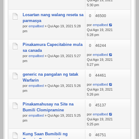
Qui Ago 19, 2021
5:30 pm
Losartan nang walang reseta sa
0
46500
parmasya
por
empallbed
por
empallbed
» Qui Ago 19, 2021 5:28
Qui Ago 19, 2021
pm
5:28 pm
Pinakamura Capecitabine mula
0
46244
sa canada
por
empallbed
por
empallbed
» Qui Ago 19, 2021 5:27
Qui Ago 19, 2021
pm
5:27 pm
generic na pangalan ng tatak
0
44461
Warfarin
por
empallbed
por
empallbed
» Qui Ago 19, 2021 5:26
Qui Ago 19, 2021
pm
5:26 pm
Pinakamahusay na Site na
0
45137
Bumili Clomipramine
por
empallbed
por
empallbed
» Qui Ago 19, 2021 5:25
Qui Ago 19, 2021
pm
5:25 pm
Kung Saan Bumibili ng
0
46751