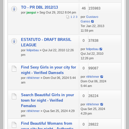
TO - PR DBL 2012/13
46
155983
por
jaogui
» Seg Out 29, 2012 8:04 pm
por
Gustavo
1
2
3
Ganso
Ter Jan 22, 2013
11:59 pm
ESTATUTO - DRAFT BRASIL
0
37838
LEAGUE
por
felipebau
por
felipebau
» Qui Jul 22, 2010 12:26
Qui Jul 22, 2010
pm
12:26 pm
Find Sexy Girls in your city for
0
99087
night - Verified Damsels
por
rithkhmer
por
rithkhmer
» Dom Out 06, 2024 5:44
Dom Out 06, 2024
am
5:44 am
Search Beautiful Girls in your
0
28224
town for night - Verified
por
rithkhmer
Females
Qua Set 25, 2024
por
rithkhmer
» Qua Set 25, 2024 4:29
4:29 pm
pm
Find Beautiful Womans from
0
28822
your city for night - Authentic