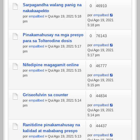
Sarpagandha walang panig na
0
46910
nakakaapekto
por
empallbed
por
empallbed
» Qui Ago 19, 2021 5:18
Qui Ago 19, 2021
pm
5:18 pm
Pinakamahusay na mga presyo
0
76143
para sa Tolterodine dosis
por
empallbed
por
empallbed
» Qui Ago 19, 2021 5:17
Qui Ago 19, 2021
pm
5:17 pm
Nifedipine magagamit online
0
46777
por
empallbed
» Qui Ago 19, 2021 5:15
por
empallbed
pm
Qui Ago 19, 2021
5:15 pm
Griseofulvin sa counter
0
44834
por
empallbed
» Qui Ago 19, 2021 5:14
por
empallbed
pm
Qui Ago 19, 2021
5:14 pm
Ranitidine pinakamahusay na
0
44437
kalidad at mababang presyo
por
empallbed
por
empallbed
» Qui Ago 19, 2021 5:13