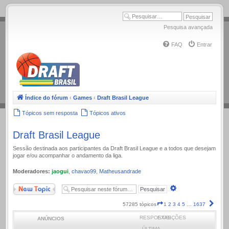
.
Pesquisa avançada
FAQ
Entrar
Índice do fórum
‹
Games
‹
Draft Brasil League
Tópicos sem resposta
Tópicos ativos
Draft Brasil League
Sessão destinada aos participantes da Draft Brasil League e a todos que desejam
jogar e/ou acompanhar o andamento da liga.
Moderadores:
jaogui
,
chavao99
,
Matheusandrade
Novo Tópico
Pesquisa
avançada
Página
Próx
57285 tópicos
1
2
3
4
5
…
1637
1
RESPOSTAS
EXIBIÇÕES
ANÚNCIOS
de
1637
ÚLTIMA