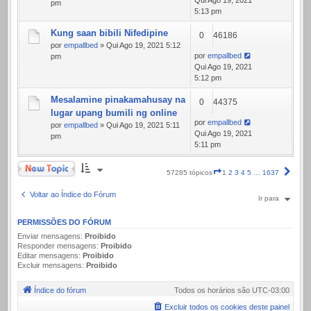
Qui Ago 19, 2021
pm
5:13 pm
Kung saan bibili Nifedipine
0
46186
por
empallbed
» Qui Ago 19, 2021 5:12
por
empallbed
pm
Qui Ago 19, 2021
5:12 pm
Mesalamine pinakamahusay na
0
44375
lugar upang bumili ng online
por
empallbed
por
empallbed
» Qui Ago 19, 2021 5:11
Qui Ago 19, 2021
pm
5:11 pm
Novo Tópico
Página
Próx
57285 tópicos
1
2
3
4
5
…
1637
1
de
Voltar ao Índice do Fórum
Ir para
1637
PERMISSÕES DO FÓRUM
Enviar mensagens:
Proibido
Responder mensagens:
Proibido
Editar mensagens:
Proibido
Excluir mensagens:
Proibido
Índice do fórum
Todos os horários são
UTC-03:00
Excluir todos os cookies deste painel