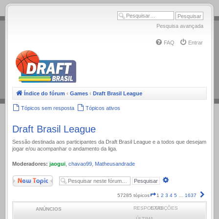
.
Pesquisa avançada
FAQ
Entrar
Índice do fórum
‹
Games
‹
Draft Brasil League
Tópicos sem resposta
Tópicos ativos
Draft Brasil League
Sessão destinada aos participantes da Draft Brasil League e a todos que desejam
jogar e/ou acompanhar o andamento da liga.
Moderadores:
jaogui
,
chavao99
,
Matheusandrade
Novo Tópico
Pesquisa
avançada
Página
Próx
57285 tópicos
1
2
3
4
5
…
1637
1
RESPOSTAS
EXIBIÇÕES
ANÚNCIOS
de
1637
ÚLTIMA