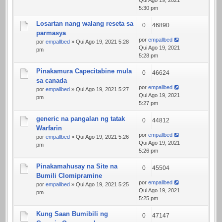
Qui Ago 19, 2021
5:30 pm
Losartan nang walang reseta sa
0
46890
parmasya
por
empallbed
por
empallbed
» Qui Ago 19, 2021 5:28
Qui Ago 19, 2021
pm
5:28 pm
Pinakamura Capecitabine mula
0
46624
sa canada
por
empallbed
por
empallbed
» Qui Ago 19, 2021 5:27
Qui Ago 19, 2021
pm
5:27 pm
generic na pangalan ng tatak
0
44812
Warfarin
por
empallbed
por
empallbed
» Qui Ago 19, 2021 5:26
Qui Ago 19, 2021
pm
5:26 pm
Pinakamahusay na Site na
0
45504
Bumili Clomipramine
por
empallbed
por
empallbed
» Qui Ago 19, 2021 5:25
Qui Ago 19, 2021
pm
5:25 pm
Kung Saan Bumibili ng
0
47147