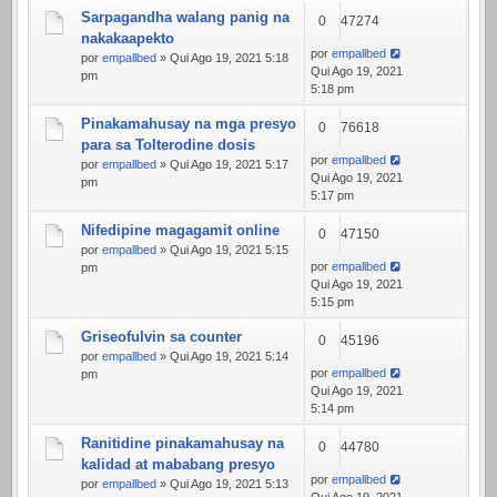
Sarpagandha walang panig na
0
47274
nakakaapekto
por
empallbed
por
empallbed
» Qui Ago 19, 2021 5:18
Qui Ago 19, 2021
pm
5:18 pm
Pinakamahusay na mga presyo
0
76618
para sa Tolterodine dosis
por
empallbed
por
empallbed
» Qui Ago 19, 2021 5:17
Qui Ago 19, 2021
pm
5:17 pm
Nifedipine magagamit online
0
47150
por
empallbed
» Qui Ago 19, 2021 5:15
por
empallbed
pm
Qui Ago 19, 2021
5:15 pm
Griseofulvin sa counter
0
45196
por
empallbed
» Qui Ago 19, 2021 5:14
por
empallbed
pm
Qui Ago 19, 2021
5:14 pm
Ranitidine pinakamahusay na
0
44780
kalidad at mababang presyo
por
empallbed
por
empallbed
» Qui Ago 19, 2021 5:13