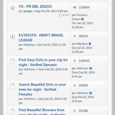
TO - PR DBL 2012/13
46
156684
por
jaogui
» Seg Out 29, 2012 8:04 pm
por
Gustavo
1
2
3
Ganso
Ter Jan 22, 2013
11:59 pm
ESTATUTO - DRAFT BRASIL
0
38028
LEAGUE
por
felipebau
por
felipebau
» Qui Jul 22, 2010 12:26
Qui Jul 22, 2010
pm
12:26 pm
Find Sexy Girls in your city for
0
100640
night - Verified Damsels
por
rithkhmer
por
rithkhmer
» Dom Out 06, 2024 5:44
Dom Out 06, 2024
am
5:44 am
Search Beautiful Girls in your
0
28609
town for night - Verified
por
rithkhmer
Females
Qua Set 25, 2024
por
rithkhmer
» Qua Set 25, 2024 4:29
4:29 pm
pm
Find Beautiful Womans from
0
29188
your city for night - Authentic