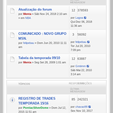
MENSAGEM
Atualização do forum
12
378593
por
Menta
» Sáb Nov 24, 2018 2:10 am
por
Lagoa
» em
NBA
Qui Dez 06, 2018
11:36 am
COMUNICADO : NOVO GRUPO
3
56092
MSN.
por
felipebau
por
felipebau
» Dom Jun 20, 2010 11:11
Ter Jul 20, 2010
am
7:09 pm
Tabela da temporada 09/10
12
63887
por
Menta
» Seg Set 28, 2009 1:01 am
por
Gmtimm
Sáb Mai 22, 2010
3:14 am
RESPOSTAS
EXIBIÇÕES
TÓPICOS
ÚLTIMA
MENSAGEM
REGISTRO DE TRADES
85
242321
TEMPORADA 15/16
por
chavao99
por
PontiacSilverDome
» Dom Jul 12,
Sex Nov 10, 2017
2015 11:51 am