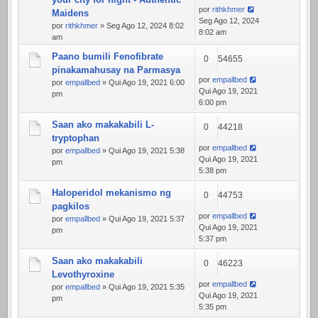
por
rithkhmer
Maidens
Seg Ago 12, 2024
por
rithkhmer
» Seg Ago 12, 2024 8:02
8:02 am
am
Paano bumili Fenofibrate
0
54655
pinakamahusay na Parmasya
por
empallbed
por
empallbed
» Qui Ago 19, 2021 6:00
Qui Ago 19, 2021
pm
6:00 pm
Saan ako makakabili L-
0
44218
tryptophan
por
empallbed
por
empallbed
» Qui Ago 19, 2021 5:38
Qui Ago 19, 2021
pm
5:38 pm
Haloperidol mekanismo ng
0
44753
pagkilos
por
empallbed
por
empallbed
» Qui Ago 19, 2021 5:37
Qui Ago 19, 2021
pm
5:37 pm
Saan ako makakabili
0
46223
Levothyroxine
por
empallbed
por
empallbed
» Qui Ago 19, 2021 5:35
Qui Ago 19, 2021
pm
5:35 pm