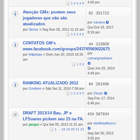
4:00 pm
1
2
3
4
5
Atenção GMs: postem seus
82
301723
jogadores que não são
por
saraiva
atualizados
Qui Out 19, 2017
por
Sicker
» Seg Nov 05, 2012 11:15 am
8:19 am
1
2
3
4
5
CONTATOS GM's
44
315808
www.facebook.com/groups/243745569022675
por
por
felipebau
» Dom Jun 20, 2010 10:25
camargoadriano
am
1
2
3
Qua Jun 25, 2014
4:49 pm
RANKING ATUALIZADO 2012
84
262496
por
Gmtimm
» Sáb Set 11, 2010 7:58 pm
por
Zecps
1
2
3
4
5
Seg Fev 17, 2014
6:46 pm
DRAFT 2013/14 Bau, JP e
434
587934
LFSoares pickem seu 15 na FA.
por
danilobaldusco
por
jaogui
» Qui Set 05, 2013 11:31 am
1
…
18
19
20
21
22
Seg Set 30, 2013
9:55 pm