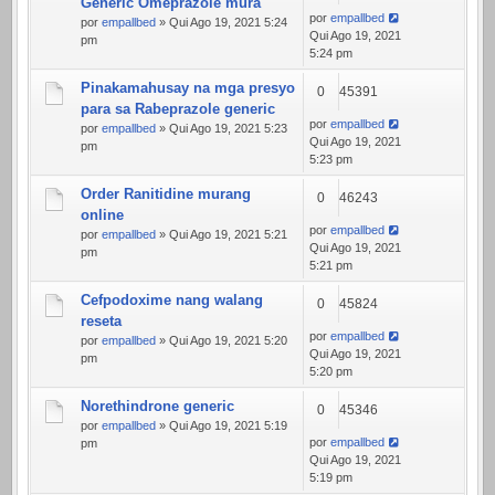
Generic Omeprazole mura
por
empallbed
por
empallbed
» Qui Ago 19, 2021 5:24
Qui Ago 19, 2021
pm
5:24 pm
Pinakamahusay na mga presyo
0
45391
para sa Rabeprazole generic
por
empallbed
por
empallbed
» Qui Ago 19, 2021 5:23
Qui Ago 19, 2021
pm
5:23 pm
Order Ranitidine murang
0
46243
online
por
empallbed
por
empallbed
» Qui Ago 19, 2021 5:21
Qui Ago 19, 2021
pm
5:21 pm
Cefpodoxime nang walang
0
45824
reseta
por
empallbed
por
empallbed
» Qui Ago 19, 2021 5:20
Qui Ago 19, 2021
pm
5:20 pm
Norethindrone generic
0
45346
por
empallbed
» Qui Ago 19, 2021 5:19
por
empallbed
pm
Qui Ago 19, 2021
5:19 pm