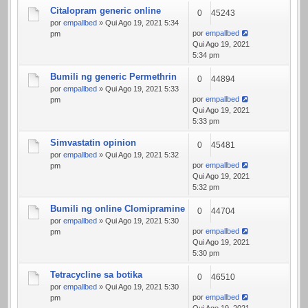
Citalopram generic online
0
45243
por
empallbed
» Qui Ago 19, 2021 5:34
por
empallbed
pm
Qui Ago 19, 2021
5:34 pm
Bumili ng generic Permethrin
0
44894
por
empallbed
» Qui Ago 19, 2021 5:33
por
empallbed
pm
Qui Ago 19, 2021
5:33 pm
Simvastatin opinion
0
45481
por
empallbed
» Qui Ago 19, 2021 5:32
por
empallbed
pm
Qui Ago 19, 2021
5:32 pm
Bumili ng online Clomipramine
0
44704
por
empallbed
» Qui Ago 19, 2021 5:30
por
empallbed
pm
Qui Ago 19, 2021
5:30 pm
Tetracycline sa botika
0
46510
por
empallbed
» Qui Ago 19, 2021 5:30
por
empallbed
pm