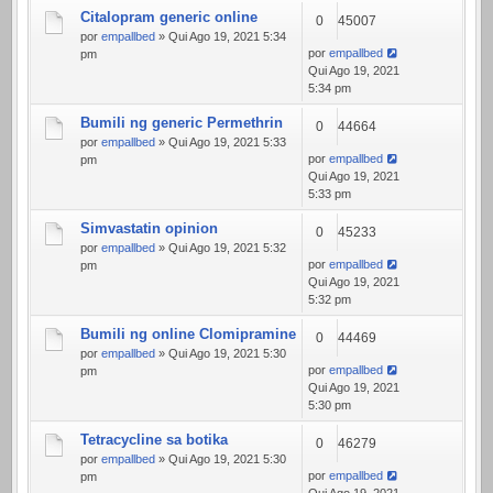
Citalopram generic online
0
45007
por
empallbed
» Qui Ago 19, 2021 5:34
por
empallbed
pm
Qui Ago 19, 2021
5:34 pm
Bumili ng generic Permethrin
0
44664
por
empallbed
» Qui Ago 19, 2021 5:33
por
empallbed
pm
Qui Ago 19, 2021
5:33 pm
Simvastatin opinion
0
45233
por
empallbed
» Qui Ago 19, 2021 5:32
por
empallbed
pm
Qui Ago 19, 2021
5:32 pm
Bumili ng online Clomipramine
0
44469
por
empallbed
» Qui Ago 19, 2021 5:30
por
empallbed
pm
Qui Ago 19, 2021
5:30 pm
Tetracycline sa botika
0
46279
por
empallbed
» Qui Ago 19, 2021 5:30
por
empallbed
pm