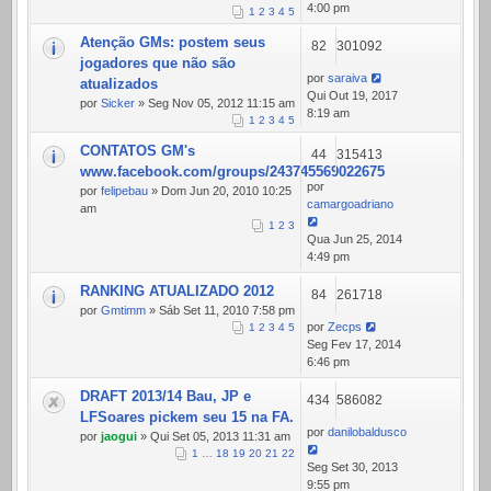
4:00 pm
1
2
3
4
5
Atenção GMs: postem seus
82
301092
jogadores que não são
por
saraiva
atualizados
Qui Out 19, 2017
por
Sicker
» Seg Nov 05, 2012 11:15 am
8:19 am
1
2
3
4
5
CONTATOS GM's
44
315413
www.facebook.com/groups/243745569022675
por
por
felipebau
» Dom Jun 20, 2010 10:25
camargoadriano
am
1
2
3
Qua Jun 25, 2014
4:49 pm
RANKING ATUALIZADO 2012
84
261718
por
Gmtimm
» Sáb Set 11, 2010 7:58 pm
por
Zecps
1
2
3
4
5
Seg Fev 17, 2014
6:46 pm
DRAFT 2013/14 Bau, JP e
434
586082
LFSoares pickem seu 15 na FA.
por
danilobaldusco
por
jaogui
» Qui Set 05, 2013 11:31 am
1
…
18
19
20
21
22
Seg Set 30, 2013
9:55 pm