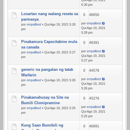
Qui Ago 19, 2021
5:30 pm
Losartan nang walang reseta sa
0
46650
parmasya
por
empallbed
por
empallbed
» Qui Ago 19, 2021 5:28
Qui Ago 19, 2021
pm
5:28 pm
Pinakamura Capecitabine mula
0
46391
sa canada
por
empallbed
por
empallbed
» Qui Ago 19, 2021 5:27
Qui Ago 19, 2021
pm
5:27 pm
generic na pangalan ng tatak
0
44578
Warfarin
por
empallbed
por
empallbed
» Qui Ago 19, 2021 5:26
Qui Ago 19, 2021
pm
5:26 pm
Pinakamahusay na Site na
0
45276
Bumili Clomipramine
por
empallbed
por
empallbed
» Qui Ago 19, 2021 5:25
Qui Ago 19, 2021
pm
5:25 pm
Kung Saan Bumibili ng
0
46891