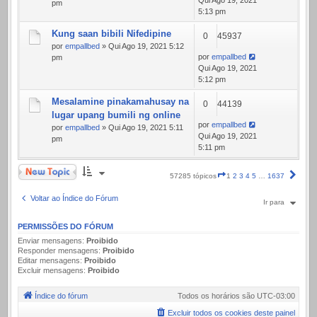
Qui Ago 19, 2021
pm
5:13 pm
Kung saan bibili Nifedipine
0
45937
por
empallbed
» Qui Ago 19, 2021 5:12
por
empallbed
pm
Qui Ago 19, 2021
5:12 pm
Mesalamine pinakamahusay na
0
44139
lugar upang bumili ng online
por
empallbed
por
empallbed
» Qui Ago 19, 2021 5:11
Qui Ago 19, 2021
pm
5:11 pm
Novo Tópico
Página
Próx
57285 tópicos
1
2
3
4
5
…
1637
1
de
Voltar ao Índice do Fórum
Ir para
1637
PERMISSÕES DO FÓRUM
Enviar mensagens:
Proibido
Responder mensagens:
Proibido
Editar mensagens:
Proibido
Excluir mensagens:
Proibido
Índice do fórum
Todos os horários são
UTC-03:00
Excluir todos os cookies deste painel