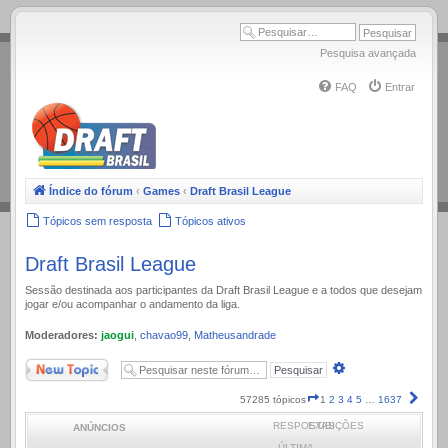
.
Pesquisa avançada
FAQ
Entrar
Índice do fórum
‹
Games
‹
Draft Brasil League
Tópicos sem resposta
Tópicos ativos
Draft Brasil League
Sessão destinada aos participantes da Draft Brasil League e a todos que desejam
jogar e/ou acompanhar o andamento da liga.
Moderadores:
jaogui
,
chavao99
,
Matheusandrade
Novo Tópico
Pesquisa
avançada
Página
Próx
57285 tópicos
1
2
3
4
5
…
1637
1
RESPOSTAS
EXIBIÇÕES
ANÚNCIOS
de
1637
ÚLTIMA