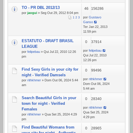
TO - PR DBL 2012/13
46
156286
por
jaogui
» Seg Out 29, 2012 8:04 pm
por
Gustavo
1
2
3
Ganso
Ter Jan 22, 2013
11:59 pm
ESTATUTO - DRAFT BRASIL
0
37914
LEAGUE
por
felipebau
por
felipebau
» Qui Jul 22, 2010 12:26
Qui Jul 22, 2010
pm
12:26 pm
Find Sexy Girls in your city for
0
99496
night - Verified Damsels
por
rithkhmer
por
rithkhmer
» Dom Out 06, 2024 5:44
Dom Out 06, 2024
am
5:44 am
Search Beautiful Girls in your
0
28340
town for night - Verified
por
rithkhmer
Females
Qua Set 25, 2024
por
rithkhmer
» Qua Set 25, 2024 4:29
4:29 pm
pm
Find Beautiful Womans from
0
28965
your city for night - Authentic