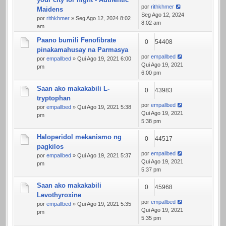
por
rithkhmer
Maidens
Seg Ago 12, 2024
por
rithkhmer
» Seg Ago 12, 2024 8:02
8:02 am
am
Paano bumili Fenofibrate
0
54408
pinakamahusay na Parmasya
por
empallbed
por
empallbed
» Qui Ago 19, 2021 6:00
Qui Ago 19, 2021
pm
6:00 pm
Saan ako makakabili L-
0
43983
tryptophan
por
empallbed
por
empallbed
» Qui Ago 19, 2021 5:38
Qui Ago 19, 2021
pm
5:38 pm
Haloperidol mekanismo ng
0
44517
pagkilos
por
empallbed
por
empallbed
» Qui Ago 19, 2021 5:37
Qui Ago 19, 2021
pm
5:37 pm
Saan ako makakabili
0
45968
Levothyroxine
por
empallbed
por
empallbed
» Qui Ago 19, 2021 5:35
Qui Ago 19, 2021
pm
5:35 pm