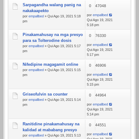
Sarpagandha walang panig na
0
47048
nakakaapekto
por
empallbed
por
empallbed
» Qui Ago 19, 2021 5:18
Qui Ago 19, 2021
pm
5:18 pm
Pinakamahusay na mga presyo
0
76330
para sa Tolterodine dosis
por
empallbed
por
empallbed
» Qui Ago 19, 2021 5:17
Qui Ago 19, 2021
pm
5:17 pm
Nifedipine magagamit online
0
46906
por
empallbed
» Qui Ago 19, 2021 5:15
por
empallbed
pm
Qui Ago 19, 2021
5:15 pm
Griseofulvin sa counter
0
44964
por
empallbed
» Qui Ago 19, 2021 5:14
por
empallbed
pm
Qui Ago 19, 2021
5:14 pm
Ranitidine pinakamahusay na
0
44551
kalidad at mababang presyo
por
empallbed
por
empallbed
» Qui Ago 19, 2021 5:13