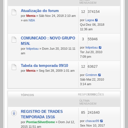
MENSAGEM
Atualização do forum
12
374154
por
Menta
» Sáb Nov 24, 2018 2:10 am
por
Lagoa
» em
NBA
Qui Dez 06, 2018
11:36 am
COMUNICADO : NOVO GRUPO
3
55946
MSN.
por
felipebau
por
felipebau
» Dom Jun 20, 2010 11:11
Ter Jul 20, 2010
am
7:09 pm
Tabela da temporada 09/10
12
63627
por
Menta
» Seg Set 28, 2009 1:01 am
por
Gmtimm
Sáb Mai 22, 2010
3:14 am
RESPOSTAS
EXIBIÇÕES
TÓPICOS
ÚLTIMA
MENSAGEM
REGISTRO DE TRADES
85
241640
TEMPORADA 15/16
por
chavao99
por
PontiacSilverDome
» Dom Jul 12,
Sex Nov 10, 2017
2015 11:51 am