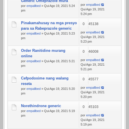
Generic Omeprazole mura
por
empallbed
por
empallbed
» Qui Ago 19, 2021 5:24
Qui Ago 19, 2021
pm
5:24 pm
Pinakamahusay na mga presyo
0
45138
para sa Rabeprazole generic
por
empallbed
por
empallbed
» Qui Ago 19, 2021 5:23
Qui Ago 19, 2021
pm
5:23 pm
Order Ranitidine murang
0
46008
online
por
empallbed
por
empallbed
» Qui Ago 19, 2021 5:21
Qui Ago 19, 2021
pm
5:21 pm
Cefpodoxime nang walang
0
45577
reseta
por
empallbed
por
empallbed
» Qui Ago 19, 2021 5:20
Qui Ago 19, 2021
pm
5:20 pm
Norethindrone generic
0
45103
por
empallbed
» Qui Ago 19, 2021 5:19
por
empallbed
pm
Qui Ago 19, 2021
5:19 pm