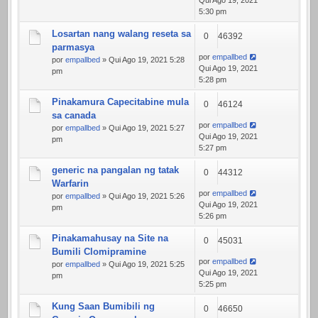
Qui Ago 19, 2021
5:30 pm
Losartan nang walang reseta sa
0
46392
parmasya
por
empallbed
por
empallbed
» Qui Ago 19, 2021 5:28
Qui Ago 19, 2021
pm
5:28 pm
Pinakamura Capecitabine mula
0
46124
sa canada
por
empallbed
por
empallbed
» Qui Ago 19, 2021 5:27
Qui Ago 19, 2021
pm
5:27 pm
generic na pangalan ng tatak
0
44312
Warfarin
por
empallbed
por
empallbed
» Qui Ago 19, 2021 5:26
Qui Ago 19, 2021
pm
5:26 pm
Pinakamahusay na Site na
0
45031
Bumili Clomipramine
por
empallbed
por
empallbed
» Qui Ago 19, 2021 5:25
Qui Ago 19, 2021
pm
5:25 pm
Kung Saan Bumibili ng
0
46650