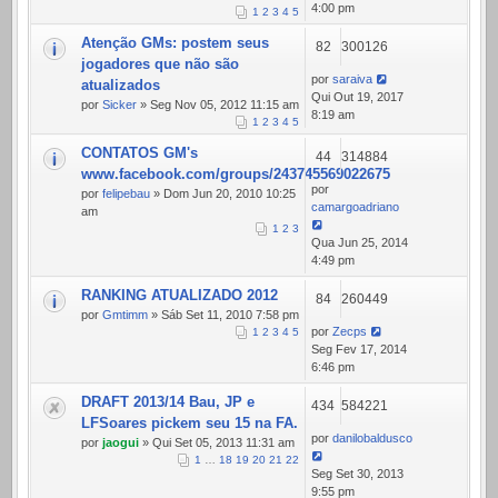
4:00 pm
1
2
3
4
5
Atenção GMs: postem seus
82
300126
jogadores que não são
por
saraiva
atualizados
Qui Out 19, 2017
por
Sicker
» Seg Nov 05, 2012 11:15 am
8:19 am
1
2
3
4
5
CONTATOS GM's
44
314884
www.facebook.com/groups/243745569022675
por
por
felipebau
» Dom Jun 20, 2010 10:25
camargoadriano
am
1
2
3
Qua Jun 25, 2014
4:49 pm
RANKING ATUALIZADO 2012
84
260449
por
Gmtimm
» Sáb Set 11, 2010 7:58 pm
por
Zecps
1
2
3
4
5
Seg Fev 17, 2014
6:46 pm
DRAFT 2013/14 Bau, JP e
434
584221
LFSoares pickem seu 15 na FA.
por
danilobaldusco
por
jaogui
» Qui Set 05, 2013 11:31 am
1
…
18
19
20
21
22
Seg Set 30, 2013
9:55 pm