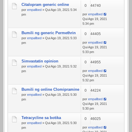
Citalopram generic online
0
44740
por
empallbed
» Qui Ago 19, 2021 5:34
por
empallbed
pm
Qui Ago 19, 2021
5:34 pm
Bumili ng generic Permethrin
0
44405
por
empallbed
» Qui Ago 19, 2021 5:33
por
empallbed
pm
Qui Ago 19, 2021
5:33 pm
Simvastatin opinion
0
44955
por
empallbed
» Qui Ago 19, 2021 5:32
por
empallbed
pm
Qui Ago 19, 2021
5:32 pm
Bumili ng online Clomipramine
0
44224
por
empallbed
» Qui Ago 19, 2021 5:30
por
empallbed
pm
Qui Ago 19, 2021
5:30 pm
Tetracycline sa botika
0
46025
por
empallbed
» Qui Ago 19, 2021 5:30
por
empallbed
pm