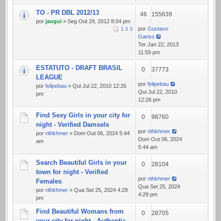
TO - PR DBL 2012/13
46
155639
por
jaogui
» Seg Out 29, 2012 8:04 pm
por
Gustavo
1
2
3
Ganso
Ter Jan 22, 2013
11:59 pm
ESTATUTO - DRAFT BRASIL
0
37773
LEAGUE
por
felipebau
por
felipebau
» Qui Jul 22, 2010 12:26
Qui Jul 22, 2010
pm
12:26 pm
Find Sexy Girls in your city for
0
98760
night - Verified Damsels
por
rithkhmer
por
rithkhmer
» Dom Out 06, 2024 5:44
Dom Out 06, 2024
am
5:44 am
Search Beautiful Girls in your
0
28104
town for night - Verified
por
rithkhmer
Females
Qua Set 25, 2024
por
rithkhmer
» Qua Set 25, 2024 4:29
4:29 pm
pm
Find Beautiful Womans from
0
28705
your city for night - Authentic