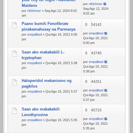
por
rithkhmer
Maidens
Seg Ago 12, 2024
por
rithkhmer
» Seg Ago 12, 2024 8:02
8:02 am
am
Paano bumili Fenofibrate
0
54142
pinakamahusay na Parmasya
por
empallbed
por
empallbed
» Qui Ago 19, 2021 6:00
Qui Ago 19, 2021
pm
6:00 pm
Saan ako makakabili L-
0
43740
tryptophan
por
empallbed
por
empallbed
» Qui Ago 19, 2021 5:38
Qui Ago 19, 2021
pm
5:38 pm
Haloperidol mekanismo ng
0
44251
pagkilos
por
empallbed
por
empallbed
» Qui Ago 19, 2021 5:37
Qui Ago 19, 2021
pm
5:37 pm
Saan ako makakabili
0
45723
Levothyroxine
por
empallbed
por
empallbed
» Qui Ago 19, 2021 5:35
Qui Ago 19, 2021
pm
5:35 pm