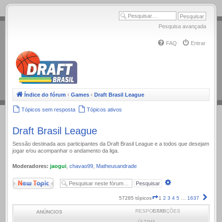
.
Pesquisa avançada
FAQ
Entrar
Índice do fórum
‹
Games
‹
Draft Brasil League
Tópicos sem resposta
Tópicos ativos
Draft Brasil League
Sessão destinada aos participantes da Draft Brasil League e a todos que desejam
jogar e/ou acompanhar o andamento da liga.
Moderadores:
jaogui
,
chavao99
,
Matheusandrade
Novo Tópico
Pesquisa
avançada
Página
Próx
57285 tópicos
1
2
3
4
5
…
1637
1
RESPOSTAS
EXIBIÇÕES
ANÚNCIOS
de
1637
ÚLTIMA