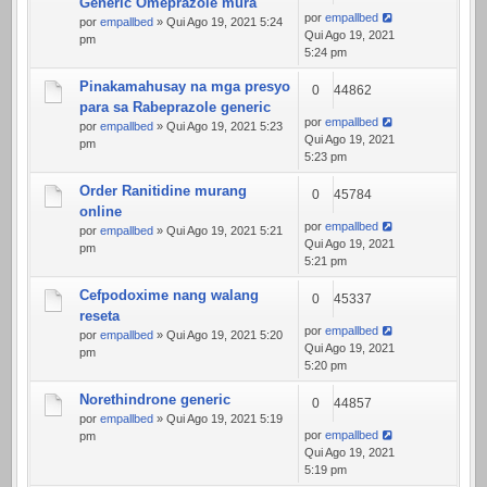
Generic Omeprazole mura
por
empallbed
por
empallbed
» Qui Ago 19, 2021 5:24
Qui Ago 19, 2021
pm
5:24 pm
Pinakamahusay na mga presyo
0
44862
para sa Rabeprazole generic
por
empallbed
por
empallbed
» Qui Ago 19, 2021 5:23
Qui Ago 19, 2021
pm
5:23 pm
Order Ranitidine murang
0
45784
online
por
empallbed
por
empallbed
» Qui Ago 19, 2021 5:21
Qui Ago 19, 2021
pm
5:21 pm
Cefpodoxime nang walang
0
45337
reseta
por
empallbed
por
empallbed
» Qui Ago 19, 2021 5:20
Qui Ago 19, 2021
pm
5:20 pm
Norethindrone generic
0
44857
por
empallbed
» Qui Ago 19, 2021 5:19
por
empallbed
pm
Qui Ago 19, 2021
5:19 pm