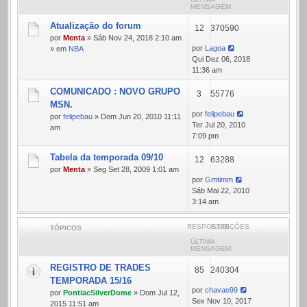
MENSAGEM
Atualização do forum
12
370590
por
Menta
» Sáb Nov 24, 2018 2:10 am
por
Lagoa
» em
NBA
Qui Dez 06, 2018
11:36 am
COMUNICADO : NOVO GRUPO
3
55776
MSN.
por
felipebau
por
felipebau
» Dom Jun 20, 2010 11:11
Ter Jul 20, 2010
am
7:09 pm
Tabela da temporada 09/10
12
63288
por
Menta
» Seg Set 28, 2009 1:01 am
por
Gmtimm
Sáb Mai 22, 2010
3:14 am
RESPOSTAS
EXIBIÇÕES
TÓPICOS
ÚLTIMA
MENSAGEM
REGISTRO DE TRADES
85
240304
TEMPORADA 15/16
por
chavao99
por
PontiacSilverDome
» Dom Jul 12,
Sex Nov 10, 2017
2015 11:51 am