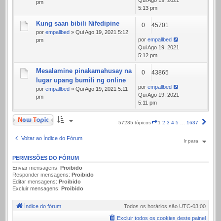
Qui Ago 19, 2021
pm
5:13 pm
Kung saan bibili Nifedipine
0
45701
por
empallbed
» Qui Ago 19, 2021 5:12
por
empallbed
pm
Qui Ago 19, 2021
5:12 pm
Mesalamine pinakamahusay na
0
43865
lugar upang bumili ng online
por
empallbed
por
empallbed
» Qui Ago 19, 2021 5:11
Qui Ago 19, 2021
pm
5:11 pm
Novo Tópico
Página
Próx
57285 tópicos
1
2
3
4
5
…
1637
1
de
Voltar ao Índice do Fórum
Ir para
1637
PERMISSÕES DO FÓRUM
Enviar mensagens:
Proibido
Responder mensagens:
Proibido
Editar mensagens:
Proibido
Excluir mensagens:
Proibido
Índice do fórum
Todos os horários são
UTC-03:00
Excluir todos os cookies deste painel