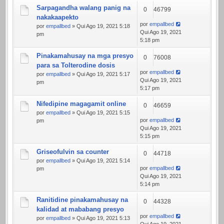
Sarpagandha walang panig na
0
46799
nakakaapekto
por
empallbed
por
empallbed
» Qui Ago 19, 2021 5:18
Qui Ago 19, 2021
pm
5:18 pm
Pinakamahusay na mga presyo
0
76008
para sa Tolterodine dosis
por
empallbed
por
empallbed
» Qui Ago 19, 2021 5:17
Qui Ago 19, 2021
pm
5:17 pm
Nifedipine magagamit online
0
46659
por
empallbed
» Qui Ago 19, 2021 5:15
por
empallbed
pm
Qui Ago 19, 2021
5:15 pm
Griseofulvin sa counter
0
44718
por
empallbed
» Qui Ago 19, 2021 5:14
por
empallbed
pm
Qui Ago 19, 2021
5:14 pm
Ranitidine pinakamahusay na
0
44328
kalidad at mababang presyo
por
empallbed
por
empallbed
» Qui Ago 19, 2021 5:13