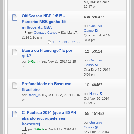
Seg Mar 09, 2015
10:37 pm
Off-Season NBB 14/15 -
438
590427
Parceria: NBB ganha 15
por
Gustavo
milhões da NBA
Ganso
por
Gustavo Ganso
» Sáb Mai 17,
Qua Jan 14, 2015
2014 1:16 pm
3:08 pm
1
…
18
19
20
21
22
Bauru ou Flamengo? E por
12
53514
quê?
por
Gustavo
por
J-Rich
» Sex Nov 28, 2014 11:19
Ganso
am
Qua Dez 17, 2014
5:50 pm
Profundidade do Basquete
10
48467
Brasileiro
por
Henry
por
Raoni_19
» Qua Out 22, 2014 10:46
Qui Nov 20, 2014
pm
12:53 pm
C. Paulista 2014 (que a ESPN
55
151453
abandonou, aquele sem
por
Gustavo
boxscore)
Ganso
por
J-Rich
» Qui Jul 17, 2014 4:18
Sex Out 03, 2014