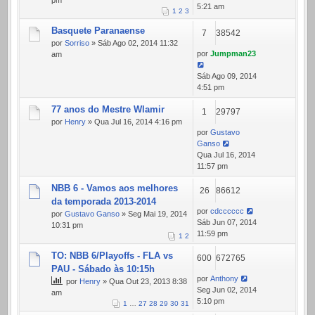
pm
5:21 am
1
2
3
Basquete Paranaense
7
38542
por
Sorriso
» Sáb Ago 02, 2014 11:32
por
Jumpman23
am
Sáb Ago 09, 2014
4:51 pm
77 anos do Mestre Wlamir
1
29797
por
Henry
» Qua Jul 16, 2014 4:16 pm
por
Gustavo
Ganso
Qua Jul 16, 2014
11:57 pm
NBB 6 - Vamos aos melhores
26
86612
da temporada 2013-2014
por
cdcccccc
por
Gustavo Ganso
» Seg Mai 19, 2014
Sáb Jun 07, 2014
10:31 pm
11:59 pm
1
2
TO: NBB 6/Playoffs - FLA vs
600
672765
PAU - Sábado às 10:15h
por
Anthony
por
Henry
» Qua Out 23, 2013 8:38
Seg Jun 02, 2014
am
5:10 pm
1
…
27
28
29
30
31