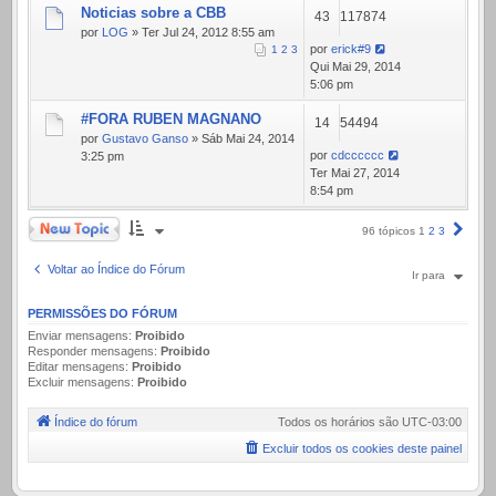
Noticias sobre a CBB
43
117874
por
LOG
» Ter Jul 24, 2012 8:55 am
por
erick#9
1
2
3
Qui Mai 29, 2014
5:06 pm
#FORA RUBEN MAGNANO
14
54494
por
Gustavo Ganso
» Sáb Mai 24, 2014
por
cdcccccc
3:25 pm
Ter Mai 27, 2014
8:54 pm
Novo Tópico
Próx
96 tópicos
1
2
3
Voltar ao Índice do Fórum
Ir para
PERMISSÕES DO FÓRUM
Enviar mensagens:
Proibido
Responder mensagens:
Proibido
Editar mensagens:
Proibido
Excluir mensagens:
Proibido
Índice do fórum
Todos os horários são
UTC-03:00
Excluir todos os cookies deste painel
.