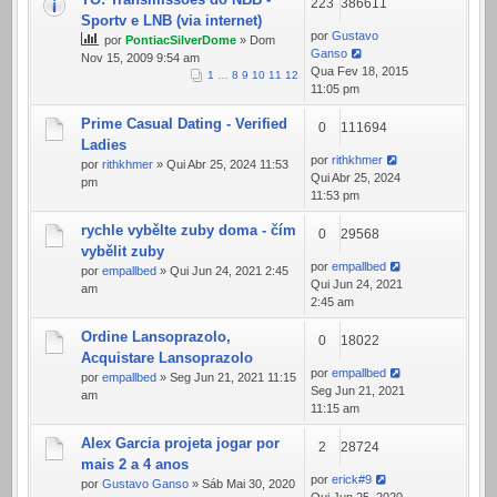
223
386611
Sportv e LNB (via internet)
por
Gustavo
por
PontiacSilverDome
» Dom
Ganso
Nov 15, 2009 9:54 am
Qua Fev 18, 2015
1
…
8
9
10
11
12
11:05 pm
Prime Сasual Dating - Verified
0
111694
Ladies
por
rithkhmer
por
rithkhmer
» Qui Abr 25, 2024 11:53
Qui Abr 25, 2024
pm
11:53 pm
rychle vybělte zuby doma - čím
0
29568
vybělit zuby
por
empallbed
por
empallbed
» Qui Jun 24, 2021 2:45
Qui Jun 24, 2021
am
2:45 am
Ordine Lansoprazolo,
0
18022
Acquistare Lansoprazolo
por
empallbed
por
empallbed
» Seg Jun 21, 2021 11:15
Seg Jun 21, 2021
am
11:15 am
Alex Garcia projeta jogar por
2
28724
mais 2 a 4 anos
por
erick#9
por
Gustavo Ganso
» Sáb Mai 30, 2020