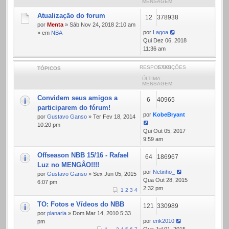
MENSAGEM
Atualização do forum
12
378938
por
Menta
» Sáb Nov 24, 2018 2:10 am
por
Lagoa
» em
NBA
Qui Dez 06, 2018
11:36 am
RESPOSTAS
EXIBIÇÕES
TÓPICOS
ÚLTIMA
MENSAGEM
Convidem seus amigos a
6
40965
participarem do fórum!
por
KobeBryant
por
Gustavo Ganso
» Ter Fev 18, 2014
10:20 pm
Qui Out 05, 2017
9:59 am
Offseason NBB 15/16 - Rafael
64
186967
Luz no MENGÂO!!!!
por
Netinho_
por
Gustavo Ganso
» Sex Jun 05, 2015
Qua Out 28, 2015
6:07 pm
2:32 pm
1
2
3
4
TO: Fotos e Vídeos do NBB
121
330989
por
planaria
» Dom Mar 14, 2010 5:33
por
erik2010
pm