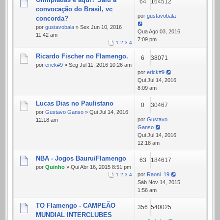
64
164512
convocação do Brasil, vc
por
gustavobala
concorda?
por
gustavobala
» Sex Jun 10, 2016
Qua Ago 03, 2016
11:42 am
7:09 pm
1
2
3
4
Ricardo Fischer no Flamengo.
6
38071
por
erick#9
» Seg Jul 11, 2016 10:26 am
por
erick#9
Qui Jul 14, 2016
8:09 am
Lucas Dias no Paulistano
0
30467
por
Gustavo Ganso
» Qui Jul 14, 2016
por
Gustavo
12:18 am
Ganso
Qui Jul 14, 2016
12:18 am
NBA - Jogos Bauru/Flamengo
63
184617
por
Quinho
» Qui Abr 16, 2015 8:51 pm
por
Raoni_19
1
2
3
4
Sáb Nov 14, 2015
1:56 am
TO Flamengo - CAMPEÃO
356
540025
MUNDIAL INTERCLUBES