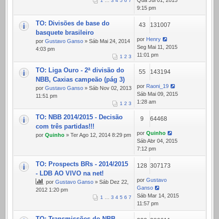
Qua Jul 01, 2015
1
…
3
4
5
6
7
9:15 pm
TO: Divisões de base do
43
131007
basquete brasileiro
por
Henry
por
Gustavo Ganso
» Sáb Mai 24, 2014
Seg Mai 11, 2015
4:03 pm
11:01 pm
1
2
3
TO: Liga Ouro - 2ª divisão do
55
143194
NBB, Caxias campeão (pág 3)
por
Raoni_19
por
Gustavo Ganso
» Sáb Nov 02, 2013
Sáb Mai 09, 2015
11:51 pm
1:28 am
1
2
3
TO: NBB 2014/2015 - Decisão
9
64468
com três partidas!!!
por
Quinho
por
Quinho
» Ter Ago 12, 2014 8:29 pm
Sáb Abr 04, 2015
7:12 pm
TO: Prospects BRs - 2014/2015
128
307173
- LDB AO VIVO na net!
por
Gustavo
por
Gustavo Ganso
» Sáb Dez 22,
Ganso
2012 1:20 pm
Sáb Mar 14, 2015
1
…
3
4
5
6
7
11:57 pm
TO: Transmissões do NBB -