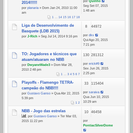
por
Quinho
2014!!!!!!
Seg Set 07, 2015
por
planaria
» Dom Jan 24, 2010 11:00
1:48 am
am
1
…
14
15
16
17
18
Liga de Desenvolvimento de
8
44972
Basquete (LDB 2015)
por
dkv
por
J-Rich
» Seg Jul 14, 2014 9:16 pm
Qui Ago 20, 2015
7:21 pm
TO: Jogadores e técnicos que
130
281312
atuam/atuaram no NBB
por
erick#9
por
DwyaneWade3
» Dom Mar 28,
Sex Jun 26, 2015
2010 2:48 pm
2:25 pm
1
…
3
4
5
6
7
Playoffs - Flamengo TETRA-
33
115404
campeão do NBB!!!!
por
saraiva
por
Gustavo Ganso
» Qua Abr 22, 2015
Qua Jun 10, 2015
5:39 pm
10:29 am
1
2
NBB - Jogo das estrelas
10
46458
por
Gustavo Ganso
» Ter Mar 03,
por
2015 11:22 pm
PontiacSilverDome