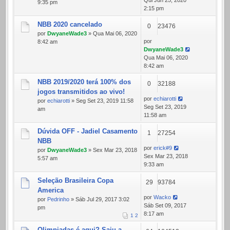
Qui Jun 25, 2020
9:35 pm
2:15 pm
NBB 2020 cancelado
0
23476
por
DwyaneWade3
» Qua Mai 06, 2020
por
8:42 am
DwyaneWade3
Qua Mai 06, 2020
8:42 am
NBB 2019/2020 terá 100% dos
0
32188
jogos transmitidos ao vivo!
por
echiarotti
por
echiarotti
» Seg Set 23, 2019 11:58
Seg Set 23, 2019
am
11:58 am
Dúvida OFF - Jadiel Casamento
1
27254
NBB
por
erick#9
por
DwyaneWade3
» Sex Mar 23, 2018
Sex Mar 23, 2018
5:57 am
9:33 am
Seleção Brasileira Copa
29
93784
America
por
Wacko
por
Pedrinho
» Sáb Jul 29, 2017 3:02
Sáb Set 09, 2017
pm
8:17 am
1
2
Olimpiadas é aqui? Saiu a