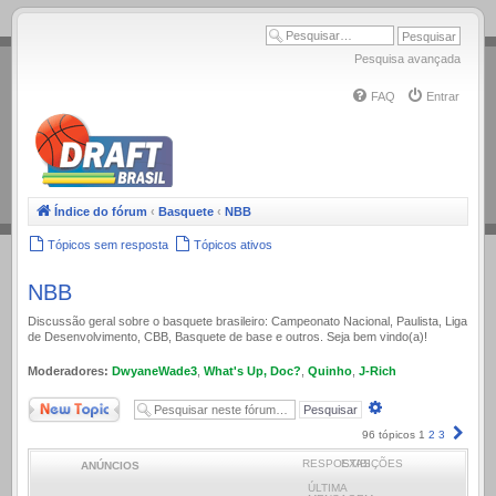
.
Pesquisa avançada
FAQ
Entrar
Índice do fórum
‹
Basquete
‹
NBB
Tópicos sem resposta
Tópicos ativos
NBB
Discussão geral sobre o basquete brasileiro: Campeonato Nacional, Paulista, Liga
de Desenvolvimento, CBB, Basquete de base e outros. Seja bem vindo(a)!
Moderadores:
DwyaneWade3
,
What's Up, Doc?
,
Quinho
,
J-Rich
Novo Tópico
Pesquisa
avançada
Próx
96 tópicos
1
2
3
RESPOSTAS
EXIBIÇÕES
ANÚNCIOS
ÚLTIMA