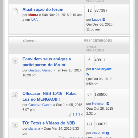
MENSAGEM
Atualização do forum
12
377397
por
Menta
» Sáb Nov 24, 2018 2:10 am
por
Lagoa
» em
NBA
Qui Dez 06, 2018
11:36 am
RESPOSTAS
EXIBIÇÕES
TÓPICOS
ÚLTIMA
MENSAGEM
Convidem seus amigos a
6
40911
participarem do fórum!
por
KobeBryant
por
Gustavo Ganso
» Ter Fev 18, 2014
10:20 pm
Qui Out 05, 2017
9:59 am
Offseason NBB 15/16 - Rafael
64
186800
Luz no MENGÂO!!!!
por
Netinho_
por
Gustavo Ganso
» Sex Jun 05, 2015
Qua Out 28, 2015
6:07 pm
2:32 pm
1
2
3
4
TO: Fotos e Vídeos do NBB
121
330673
por
planaria
» Dom Mar 14, 2010 5:33
por
erik2010
pm