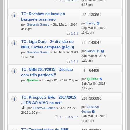
Qua Jul 01, 2015
1
…
3
4
5
6
7
9:15 pm
TO: Divisões de base do
43
130861
basquete brasileiro
por
Henry
por
Gustavo Ganso
» Sáb Mai 24, 2014
Seg Mai 11, 2015
4:03 pm
11:01 pm
1
2
3
TO: Liga Ouro - 2ª divisão do
55
143047
NBB, Caxias campeão (pág 3)
por
Raoni_19
por
Gustavo Ganso
» Sáb Nov 02, 2013
Sáb Mai 09, 2015
11:51 pm
1:28 am
1
2
3
TO: NBB 2014/2015 - Decisão
9
64409
com três partidas!!!
por
Quinho
por
Quinho
» Ter Ago 12, 2014 8:29 pm
Sáb Abr 04, 2015
7:12 pm
TO: Prospects BRs - 2014/2015
128
306896
- LDB AO VIVO na net!
por
Gustavo
por
Gustavo Ganso
» Sáb Dez 22,
Ganso
2012 1:20 pm
Sáb Mar 14, 2015
1
…
3
4
5
6
7
11:57 pm
TO: Transmissões do NBB -