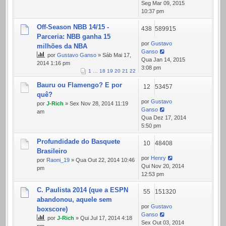
Seg Mar 09, 2015
10:37 pm
Off-Season NBB 14/15 -
438
589915
Parceria: NBB ganha 15
por
Gustavo
milhões da NBA
Ganso
por
Gustavo Ganso
» Sáb Mai 17,
Qua Jan 14, 2015
2014 1:16 pm
3:08 pm
1
…
18
19
20
21
22
Bauru ou Flamengo? E por
12
53457
quê?
por
Gustavo
por
J-Rich
» Sex Nov 28, 2014 11:19
Ganso
am
Qua Dez 17, 2014
5:50 pm
Profundidade do Basquete
10
48408
Brasileiro
por
Henry
por
Raoni_19
» Qua Out 22, 2014 10:46
Qui Nov 20, 2014
pm
12:53 pm
C. Paulista 2014 (que a ESPN
55
151320
abandonou, aquele sem
por
Gustavo
boxscore)
Ganso
por
J-Rich
» Qui Jul 17, 2014 4:18
Sex Out 03, 2014