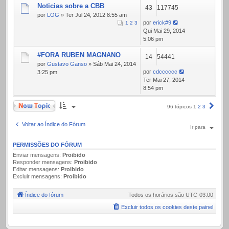
Noticias sobre a CBB
43
117745
por
LOG
» Ter Jul 24, 2012 8:55 am
por
erick#9
1
2
3
Qui Mai 29, 2014
5:06 pm
#FORA RUBEN MAGNANO
14
54441
por
Gustavo Ganso
» Sáb Mai 24, 2014
por
cdcccccc
3:25 pm
Ter Mai 27, 2014
8:54 pm
Novo Tópico
Próx
96 tópicos
1
2
3
Voltar ao Índice do Fórum
Ir para
PERMISSÕES DO FÓRUM
Enviar mensagens:
Proibido
Responder mensagens:
Proibido
Editar mensagens:
Proibido
Excluir mensagens:
Proibido
Índice do fórum
Todos os horários são
UTC-03:00
Excluir todos os cookies deste painel
.