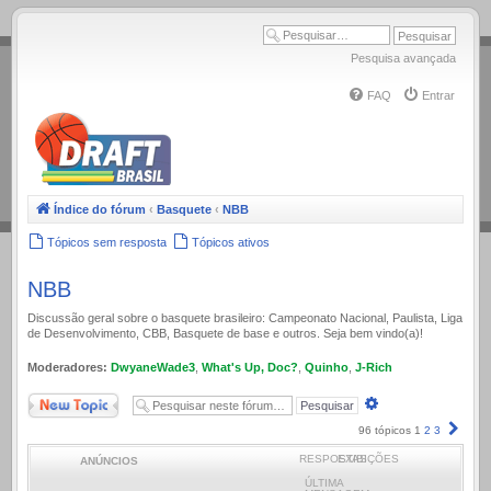
.
Pesquisa avançada
FAQ
Entrar
Índice do fórum
‹
Basquete
‹
NBB
Tópicos sem resposta
Tópicos ativos
NBB
Discussão geral sobre o basquete brasileiro: Campeonato Nacional, Paulista, Liga
de Desenvolvimento, CBB, Basquete de base e outros. Seja bem vindo(a)!
Moderadores:
DwyaneWade3
,
What's Up, Doc?
,
Quinho
,
J-Rich
Novo Tópico
Pesquisa
avançada
Próx
96 tópicos
1
2
3
RESPOSTAS
EXIBIÇÕES
ANÚNCIOS
ÚLTIMA