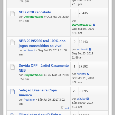
Qui Jun 25, 2020
9:35 pm
2:15 pm
NBB 2020 cancelado
0
23435
por
DwyaneWade3
» Qua Mai 06, 2020
por
8:42 am
DwyaneWade3
Qua Mai 06, 2020
8:42 am
NBB 2019/2020 terá 100% dos
0
32143
jogos transmitidos ao vivo!
por
echiarotti
por
echiarotti
» Seg Set 23, 2019 11:58
Seg Set 23, 2019
am
11:58 am
Dúvida OFF - Jadiel Casamento
1
27192
NBB
por
erick#9
por
DwyaneWade3
» Sex Mar 23, 2018
Sex Mar 23, 2018
5:57 am
9:33 am
Seleção Brasileira Copa
29
93695
America
por
Wacko
por
Pedrinho
» Sáb Jul 29, 2017 3:02
Sáb Set 09, 2017
pm
8:17 am
1
2
Olimpiadas é aqui? Saiu a