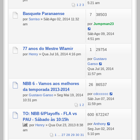
pm
5:21 am
1
2
3
Basquete Paranaense
7
38503
por
Sorriso
» Sáb Ago 02, 2014 11:32
por
Jumpman23
am
Sáb Ago 09, 2014
4:51 pm
77 anos do Mestre Wlamir
1
29754
por
Henry
» Qua Jul 16, 2014 4:16 pm
por
Gustavo
Ganso
Qua Jul 16, 2014
11:57 pm
NBB 6 - Vamos aos melhores
26
86537
da temporada 2013-2014
por
cdcccccc
por
Gustavo Ganso
» Seg Mai 19, 2014
Sáb Jun 07, 2014
10:31 pm
11:59 pm
1
2
TO: NBB 6/Playoffs - FLA vs
600
672247
PAU - Sábado às 10:15h
por
Anthony
por
Henry
» Qua Out 23, 2013 8:38
Seg Jun 02, 2014
am
5:10 pm
1
…
27
28
29
30
31