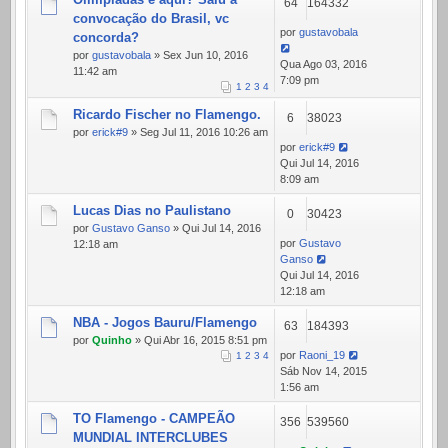
64
164332
convocação do Brasil, vc
por
gustavobala
concorda?
por
gustavobala
» Sex Jun 10, 2016
Qua Ago 03, 2016
11:42 am
7:09 pm
1
2
3
4
Ricardo Fischer no Flamengo.
6
38023
por
erick#9
» Seg Jul 11, 2016 10:26 am
por
erick#9
Qui Jul 14, 2016
8:09 am
Lucas Dias no Paulistano
0
30423
por
Gustavo Ganso
» Qui Jul 14, 2016
por
Gustavo
12:18 am
Ganso
Qui Jul 14, 2016
12:18 am
NBA - Jogos Bauru/Flamengo
63
184393
por
Quinho
» Qui Abr 16, 2015 8:51 pm
por
Raoni_19
1
2
3
4
Sáb Nov 14, 2015
1:56 am
TO Flamengo - CAMPEÃO
356
539560
MUNDIAL INTERCLUBES