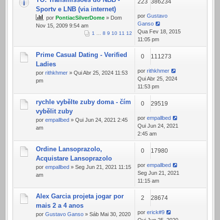
223
386234
Sportv e LNB (via internet)
por
Gustavo
por
PontiacSilverDome
» Dom
Ganso
Nov 15, 2009 9:54 am
Qua Fev 18, 2015
1
…
8
9
10
11
12
11:05 pm
Prime Сasual Dating - Verified
0
111273
Ladies
por
rithkhmer
por
rithkhmer
» Qui Abr 25, 2024 11:53
Qui Abr 25, 2024
pm
11:53 pm
rychle vybělte zuby doma - čím
0
29519
vybělit zuby
por
empallbed
por
empallbed
» Qui Jun 24, 2021 2:45
Qui Jun 24, 2021
am
2:45 am
Ordine Lansoprazolo,
0
17980
Acquistare Lansoprazolo
por
empallbed
por
empallbed
» Seg Jun 21, 2021 11:15
Seg Jun 21, 2021
am
11:15 am
Alex Garcia projeta jogar por
2
28674
mais 2 a 4 anos
por
erick#9
por
Gustavo Ganso
» Sáb Mai 30, 2020