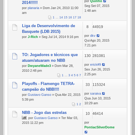
por
Quinho
2014!!!!!!
Seg Set 07, 2015
por
planaria
» Dom Jan 24, 2010 11:00
1:48 am
am
1
…
14
15
16
17
18
Liga de Desenvolvimento de
8
44919
Basquete (LDB 2015)
por
dkv
por
J-Rich
» Seg Jul 14, 2014 9:16 pm
Qui Ago 20, 2015
7:21 pm
TO: Jogadores e técnicos que
130
281081
atuam/atuaram no NBB
por
erick#9
por
DwyaneWade3
» Dom Mar 28,
Sex Jun 26, 2015
2010 2:48 pm
2:25 pm
1
…
3
4
5
6
7
Playoffs - Flamengo TETRA-
33
115324
campeão do NBB!!!!
por
saraiva
por
Gustavo Ganso
» Qua Abr 22, 2015
Qua Jun 10, 2015
5:39 pm
10:29 am
1
2
NBB - Jogo das estrelas
10
46414
por
Gustavo Ganso
» Ter Mar 03,
por
2015 11:22 pm
PontiacSilverDome