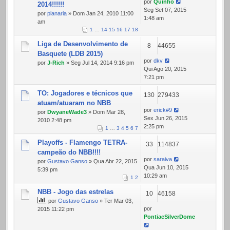
por
Quinho
2014!!!!!!
Seg Set 07, 2015
por
planaria
» Dom Jan 24, 2010 11:00
1:48 am
am
1
…
14
15
16
17
18
Liga de Desenvolvimento de
8
44655
Basquete (LDB 2015)
por
dkv
por
J-Rich
» Seg Jul 14, 2014 9:16 pm
Qui Ago 20, 2015
7:21 pm
TO: Jogadores e técnicos que
130
279433
atuam/atuaram no NBB
por
erick#9
por
DwyaneWade3
» Dom Mar 28,
Sex Jun 26, 2015
2010 2:48 pm
2:25 pm
1
…
3
4
5
6
7
Playoffs - Flamengo TETRA-
33
114837
campeão do NBB!!!!
por
saraiva
por
Gustavo Ganso
» Qua Abr 22, 2015
Qua Jun 10, 2015
5:39 pm
10:29 am
1
2
NBB - Jogo das estrelas
10
46158
por
Gustavo Ganso
» Ter Mar 03,
por
2015 11:22 pm
PontiacSilverDome