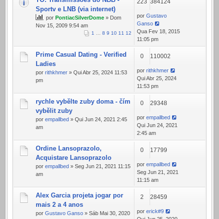
223
384124
Sportv e LNB (via internet)
por
Gustavo
por
PontiacSilverDome
» Dom
Ganso
Nov 15, 2009 9:54 am
Qua Fev 18, 2015
1
…
8
9
10
11
12
11:05 pm
Prime Сasual Dating - Verified
0
110002
Ladies
por
rithkhmer
por
rithkhmer
» Qui Abr 25, 2024 11:53
Qui Abr 25, 2024
pm
11:53 pm
rychle vybělte zuby doma - čím
0
29348
vybělit zuby
por
empallbed
por
empallbed
» Qui Jun 24, 2021 2:45
Qui Jun 24, 2021
am
2:45 am
Ordine Lansoprazolo,
0
17799
Acquistare Lansoprazolo
por
empallbed
por
empallbed
» Seg Jun 21, 2021 11:15
Seg Jun 21, 2021
am
11:15 am
Alex Garcia projeta jogar por
2
28459
mais 2 a 4 anos
por
erick#9
por
Gustavo Ganso
» Sáb Mai 30, 2020