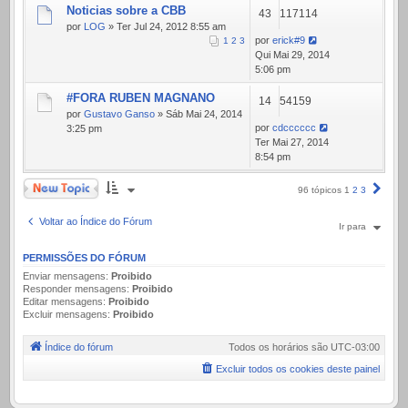
Noticias sobre a CBB
43
117114
por
LOG
» Ter Jul 24, 2012 8:55 am
por
erick#9
1
2
3
Qui Mai 29, 2014
5:06 pm
#FORA RUBEN MAGNANO
14
54159
por
Gustavo Ganso
» Sáb Mai 24, 2014
por
cdcccccc
3:25 pm
Ter Mai 27, 2014
8:54 pm
Novo Tópico
Próx
96 tópicos
1
2
3
Voltar ao Índice do Fórum
Ir para
PERMISSÕES DO FÓRUM
Enviar mensagens:
Proibido
Responder mensagens:
Proibido
Editar mensagens:
Proibido
Excluir mensagens:
Proibido
Índice do fórum
Todos os horários são
UTC-03:00
Excluir todos os cookies deste painel
.