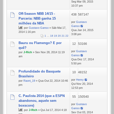
Seg Mar 09, 2015
10:37 pm
Off-Season NBB 14/15 -
438
587147
Parceria: NBB ganha 15
por
Gustavo
milhões da NBA
Ganso
por
Gustavo Ganso
» Sáb Mai 17,
Qua Jan 14, 2015
2014 1:16 pm
3:08 pm
1
…
18
19
20
21
22
Bauru ou Flamengo? E por
12
53166
quê?
por
Gustavo
por
J-Rich
» Sex Nov 28, 2014 11:19
Ganso
am
Qua Dez 17, 2014
5:50 pm
Profundidade do Basquete
10
48152
Brasileiro
por
Henry
por
Raoni_19
» Qua Out 22, 2014 10:46
Qui Nov 20, 2014
pm
12:53 pm
C. Paulista 2014 (que a ESPN
55
150540
abandonou, aquele sem
por
Gustavo
boxscore)
Ganso
por
J-Rich
» Qui Jul 17, 2014 4:18
Sex Out 03, 2014