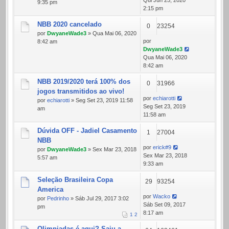
Qui Jun 25, 2020
9:35 pm
2:15 pm
NBB 2020 cancelado
0
23254
por
DwyaneWade3
» Qua Mai 06, 2020
por
8:42 am
DwyaneWade3
Qua Mai 06, 2020
8:42 am
NBB 2019/2020 terá 100% dos
0
31966
jogos transmitidos ao vivo!
por
echiarotti
por
echiarotti
» Seg Set 23, 2019 11:58
Seg Set 23, 2019
am
11:58 am
Dúvida OFF - Jadiel Casamento
1
27004
NBB
por
erick#9
por
DwyaneWade3
» Sex Mar 23, 2018
Sex Mar 23, 2018
5:57 am
9:33 am
Seleção Brasileira Copa
29
93254
America
por
Wacko
por
Pedrinho
» Sáb Jul 29, 2017 3:02
Sáb Set 09, 2017
pm
8:17 am
1
2
Olimpiadas é aqui? Saiu a