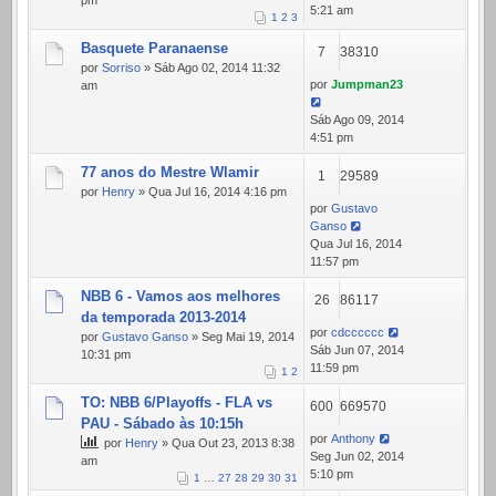
pm
5:21 am
1
2
3
Basquete Paranaense
7
38310
por
Sorriso
» Sáb Ago 02, 2014 11:32
por
Jumpman23
am
Sáb Ago 09, 2014
4:51 pm
77 anos do Mestre Wlamir
1
29589
por
Henry
» Qua Jul 16, 2014 4:16 pm
por
Gustavo
Ganso
Qua Jul 16, 2014
11:57 pm
NBB 6 - Vamos aos melhores
26
86117
da temporada 2013-2014
por
cdcccccc
por
Gustavo Ganso
» Seg Mai 19, 2014
Sáb Jun 07, 2014
10:31 pm
11:59 pm
1
2
TO: NBB 6/Playoffs - FLA vs
600
669570
PAU - Sábado às 10:15h
por
Anthony
por
Henry
» Qua Out 23, 2013 8:38
Seg Jun 02, 2014
am
5:10 pm
1
…
27
28
29
30
31