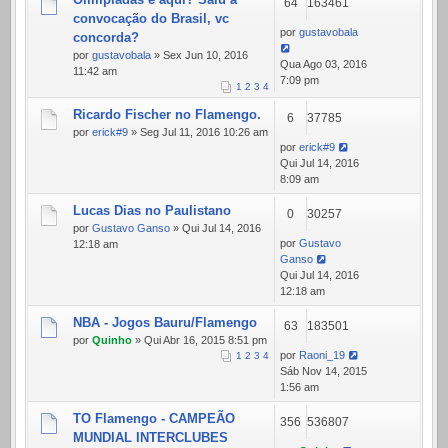
64
163461
convocação do Brasil, vc
por
gustavobala
concorda?
por
gustavobala
» Sex Jun 10, 2016
Qua Ago 03, 2016
11:42 am
7:09 pm
1
2
3
4
Ricardo Fischer no Flamengo.
6
37785
por
erick#9
» Seg Jul 11, 2016 10:26 am
por
erick#9
Qui Jul 14, 2016
8:09 am
Lucas Dias no Paulistano
0
30257
por
Gustavo Ganso
» Qui Jul 14, 2016
por
Gustavo
12:18 am
Ganso
Qui Jul 14, 2016
12:18 am
NBA - Jogos Bauru/Flamengo
63
183501
por
Quinho
» Qui Abr 16, 2015 8:51 pm
por
Raoni_19
1
2
3
4
Sáb Nov 14, 2015
1:56 am
TO Flamengo - CAMPEÃO
356
536807
MUNDIAL INTERCLUBES