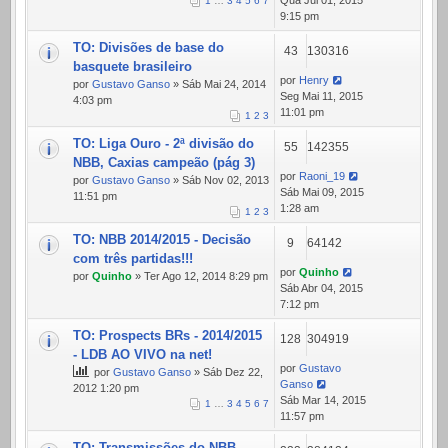
Qua Jul 01, 2015
1
…
3
4
5
6
7
9:15 pm
TO: Divisões de base do
43
130316
basquete brasileiro
por
Henry
por
Gustavo Ganso
» Sáb Mai 24, 2014
Seg Mai 11, 2015
4:03 pm
11:01 pm
1
2
3
TO: Liga Ouro - 2ª divisão do
55
142355
NBB, Caxias campeão (pág 3)
por
Raoni_19
por
Gustavo Ganso
» Sáb Nov 02, 2013
Sáb Mai 09, 2015
11:51 pm
1:28 am
1
2
3
TO: NBB 2014/2015 - Decisão
9
64142
com três partidas!!!
por
Quinho
por
Quinho
» Ter Ago 12, 2014 8:29 pm
Sáb Abr 04, 2015
7:12 pm
TO: Prospects BRs - 2014/2015
128
304919
- LDB AO VIVO na net!
por
Gustavo
por
Gustavo Ganso
» Sáb Dez 22,
Ganso
2012 1:20 pm
Sáb Mar 14, 2015
1
…
3
4
5
6
7
11:57 pm
TO: Transmissões do NBB -