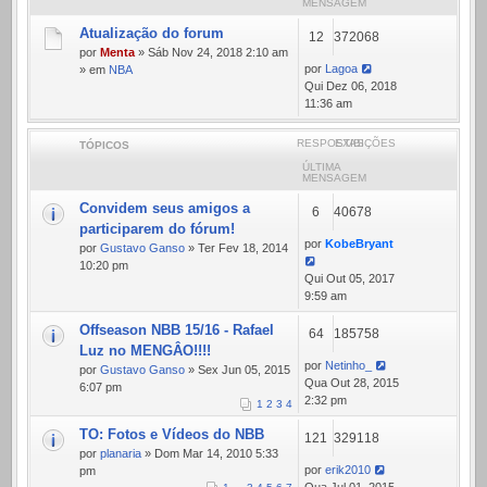
MENSAGEM
Atualização do forum
12
372068
por
Menta
» Sáb Nov 24, 2018 2:10 am
por
Lagoa
» em
NBA
Qui Dez 06, 2018
11:36 am
RESPOSTAS
EXIBIÇÕES
TÓPICOS
ÚLTIMA
MENSAGEM
Convidem seus amigos a
6
40678
participarem do fórum!
por
KobeBryant
por
Gustavo Ganso
» Ter Fev 18, 2014
10:20 pm
Qui Out 05, 2017
9:59 am
Offseason NBB 15/16 - Rafael
64
185758
Luz no MENGÂO!!!!
por
Netinho_
por
Gustavo Ganso
» Sex Jun 05, 2015
Qua Out 28, 2015
6:07 pm
2:32 pm
1
2
3
4
TO: Fotos e Vídeos do NBB
121
329118
por
planaria
» Dom Mar 14, 2010 5:33
por
erik2010
pm