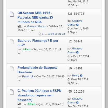
Seg Mar 09, 2015
10:37 pm
Off-Season NBB 14/15 -
438
589723
Parceria: NBB ganha 15
por
Gustavo
milhões da NBA
Ganso
por
Gustavo Ganso
» Sáb Mai 17,
Qua Jan 14, 2015
2014 1:16 pm
3:08 pm
1
…
18
19
20
21
22
Bauru ou Flamengo? E por
12
53441
quê?
por
Gustavo
por
J-Rich
» Sex Nov 28, 2014 11:19
Ganso
am
Qua Dez 17, 2014
5:50 pm
Profundidade do Basquete
10
48401
Brasileiro
por
Henry
por
Raoni_19
» Qua Out 22, 2014 10:46
Qui Nov 20, 2014
pm
12:53 pm
C. Paulista 2014 (que a ESPN
55
151299
abandonou, aquele sem
por
Gustavo
boxscore)
Ganso
por
J-Rich
» Qui Jul 17, 2014 4:18
Sex Out 03, 2014