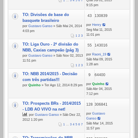
Qua Jul 01, 2015
1
…
3
4
5
6
7
9:15 pm
TO: Divisões de base do
43
130839
basquete brasileiro
por
Henry
por
Gustavo Ganso
» Sáb Mai 24, 2014
Seg Mai 11, 2015
4:03 pm
11:01 pm
1
2
3
TO: Liga Ouro - 2ª divisão do
55
143016
NBB, Caxias campeão (pág 3)
por
Raoni_19
por
Gustavo Ganso
» Sáb Nov 02, 2013
Sáb Mai 09, 2015
11:51 pm
1:28 am
1
2
3
TO: NBB 2014/2015 - Decisão
9
64400
com três partidas!!!
por
Quinho
por
Quinho
» Ter Ago 12, 2014 8:29 pm
Sáb Abr 04, 2015
7:12 pm
TO: Prospects BRs - 2014/2015
128
306841
- LDB AO VIVO na net!
por
Gustavo
por
Gustavo Ganso
» Sáb Dez 22,
Ganso
2012 1:20 pm
Sáb Mar 14, 2015
1
…
3
4
5
6
7
11:57 pm
TO: Transmissões do NBB -