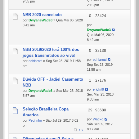
Qui Jun 25, 2020
9:35 pm
2:15 pm
NBB 2020 cancelado
0
23424
por
DwyaneWade3
» Qua Mai 06, 2020
por
8:42 am
DwyaneWade3
Qua Mai 06, 2020
8:42 am
NBB 2019/2020 terá 100% dos
0
32138
jogos transmitidos ao vivo!
por
echiarotti
por
echiarotti
» Seg Set 23, 2019 11:58
Seg Set 23, 2019
am
11:58 am
Dúvida OFF - Jadiel Casamento
1
27176
NBB
por
erick#9
por
DwyaneWade3
» Sex Mar 23, 2018
Sex Mar 23, 2018
5:57 am
9:33 am
Seleção Brasileira Copa
29
93680
America
por
Wacko
por
Pedrinho
» Sáb Jul 29, 2017 3:02
Sáb Set 09, 2017
pm
8:17 am
1
2
Olimpiadas é aqui? Saiu a