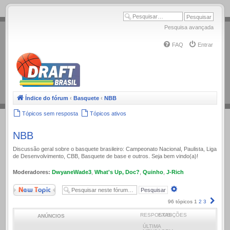
.
Pesquisa avançada
FAQ
Entrar
Índice do fórum
‹
Basquete
‹
NBB
Tópicos sem resposta
Tópicos ativos
NBB
Discussão geral sobre o basquete brasileiro: Campeonato Nacional, Paulista, Liga
de Desenvolvimento, CBB, Basquete de base e outros. Seja bem vindo(a)!
Moderadores:
DwyaneWade3
,
What's Up, Doc?
,
Quinho
,
J-Rich
Novo Tópico
Pesquisa
avançada
Próx
96 tópicos
1
2
3
RESPOSTAS
EXIBIÇÕES
ANÚNCIOS
ÚLTIMA