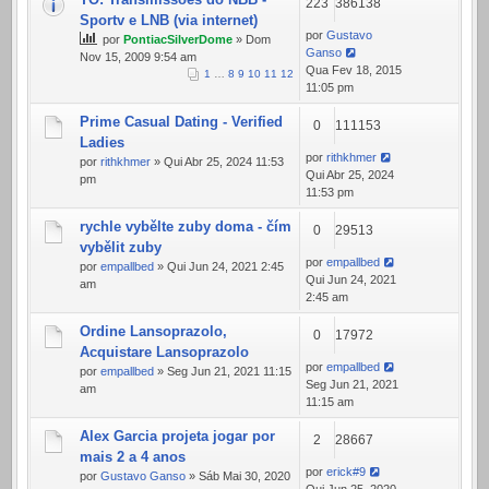
223
386138
Sportv e LNB (via internet)
por
Gustavo
por
PontiacSilverDome
» Dom
Ganso
Nov 15, 2009 9:54 am
Qua Fev 18, 2015
1
…
8
9
10
11
12
11:05 pm
Prime Сasual Dating - Verified
0
111153
Ladies
por
rithkhmer
por
rithkhmer
» Qui Abr 25, 2024 11:53
Qui Abr 25, 2024
pm
11:53 pm
rychle vybělte zuby doma - čím
0
29513
vybělit zuby
por
empallbed
por
empallbed
» Qui Jun 24, 2021 2:45
Qui Jun 24, 2021
am
2:45 am
Ordine Lansoprazolo,
0
17972
Acquistare Lansoprazolo
por
empallbed
por
empallbed
» Seg Jun 21, 2021 11:15
Seg Jun 21, 2021
am
11:15 am
Alex Garcia projeta jogar por
2
28667
mais 2 a 4 anos
por
erick#9
por
Gustavo Ganso
» Sáb Mai 30, 2020