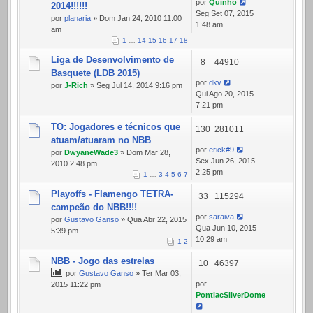
por
Quinho
2014!!!!!!
Seg Set 07, 2015
por
planaria
» Dom Jan 24, 2010 11:00
1:48 am
am
1
…
14
15
16
17
18
Liga de Desenvolvimento de
8
44910
Basquete (LDB 2015)
por
dkv
por
J-Rich
» Seg Jul 14, 2014 9:16 pm
Qui Ago 20, 2015
7:21 pm
TO: Jogadores e técnicos que
130
281011
atuam/atuaram no NBB
por
erick#9
por
DwyaneWade3
» Dom Mar 28,
Sex Jun 26, 2015
2010 2:48 pm
2:25 pm
1
…
3
4
5
6
7
Playoffs - Flamengo TETRA-
33
115294
campeão do NBB!!!!
por
saraiva
por
Gustavo Ganso
» Qua Abr 22, 2015
Qua Jun 10, 2015
5:39 pm
10:29 am
1
2
NBB - Jogo das estrelas
10
46397
por
Gustavo Ganso
» Ter Mar 03,
por
2015 11:22 pm
PontiacSilverDome