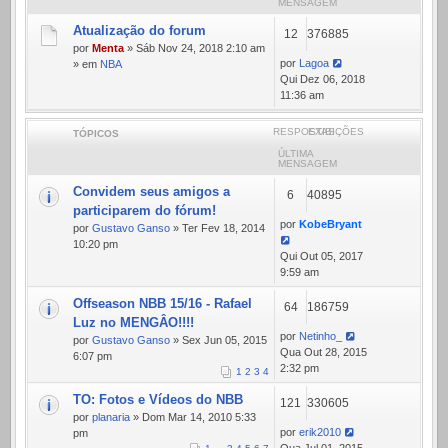
MENSAGEM
Atualização do forum
12
376885
por
Menta
» Sáb Nov 24, 2018 2:10 am
por
Lagoa
» em
NBA
Qui Dez 06, 2018
11:36 am
RESPOSTAS
EXIBIÇÕES
TÓPICOS
ÚLTIMA
MENSAGEM
Convidem seus amigos a
6
40895
participarem do fórum!
por
KobeBryant
por
Gustavo Ganso
» Ter Fev 18, 2014
10:20 pm
Qui Out 05, 2017
9:59 am
Offseason NBB 15/16 - Rafael
64
186759
Luz no MENGÂO!!!!
por
Netinho_
por
Gustavo Ganso
» Sex Jun 05, 2015
Qua Out 28, 2015
6:07 pm
2:32 pm
1
2
3
4
TO: Fotos e Vídeos do NBB
121
330605
por
planaria
» Dom Mar 14, 2010 5:33
por
erik2010
pm