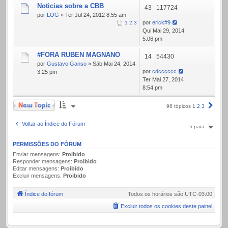
Noticias sobre a CBB
43
117724
por
LOG
» Ter Jul 24, 2012 8:55 am
por
erick#9
1
2
3
Qui Mai 29, 2014
5:06 pm
#FORA RUBEN MAGNANO
14
54430
por
Gustavo Ganso
» Sáb Mai 24, 2014
por
cdcccccc
3:25 pm
Ter Mai 27, 2014
8:54 pm
Novo Tópico
Próx
96 tópicos
1
2
3
Voltar ao Índice do Fórum
Ir para
PERMISSÕES DO FÓRUM
Enviar mensagens:
Proibido
Responder mensagens:
Proibido
Editar mensagens:
Proibido
Excluir mensagens:
Proibido
Índice do fórum
Todos os horários são
UTC-03:00
Excluir todos os cookies deste painel
.