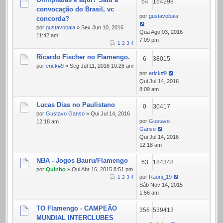
64
164298
convocação do Brasil, vc
por
gustavobala
concorda?
por
gustavobala
» Sex Jun 10, 2016
Qua Ago 03, 2016
11:42 am
7:09 pm
1
2
3
4
Ricardo Fischer no Flamengo.
6
38015
por
erick#9
» Seg Jul 11, 2016 10:26 am
por
erick#9
Qui Jul 14, 2016
8:09 am
Lucas Dias no Paulistano
0
30417
por
Gustavo Ganso
» Qui Jul 14, 2016
por
Gustavo
12:18 am
Ganso
Qui Jul 14, 2016
12:18 am
NBA - Jogos Bauru/Flamengo
63
184348
por
Quinho
» Qui Abr 16, 2015 8:51 pm
por
Raoni_19
1
2
3
4
Sáb Nov 14, 2015
1:56 am
TO Flamengo - CAMPEÃO
356
539413
MUNDIAL INTERCLUBES