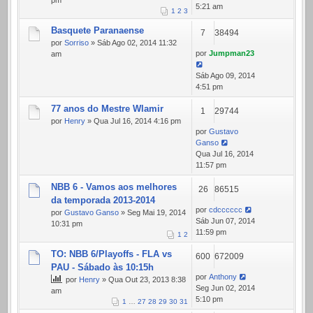
pm
5:21 am
1
2
3
Basquete Paranaense
7
38494
por
Sorriso
» Sáb Ago 02, 2014 11:32
por
Jumpman23
am
Sáb Ago 09, 2014
4:51 pm
77 anos do Mestre Wlamir
1
29744
por
Henry
» Qua Jul 16, 2014 4:16 pm
por
Gustavo
Ganso
Qua Jul 16, 2014
11:57 pm
NBB 6 - Vamos aos melhores
26
86515
da temporada 2013-2014
por
cdcccccc
por
Gustavo Ganso
» Seg Mai 19, 2014
Sáb Jun 07, 2014
10:31 pm
11:59 pm
1
2
TO: NBB 6/Playoffs - FLA vs
600
672009
PAU - Sábado às 10:15h
por
Anthony
por
Henry
» Qua Out 23, 2013 8:38
Seg Jun 02, 2014
am
5:10 pm
1
…
27
28
29
30
31