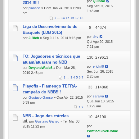
por
Quinho
2014!!!!!!
Seg Set 07, 2015
por
planaria
» Dom Jan 24, 2010 11:00
1:48 am
am
1
…
14
15
16
17
18
Liga de Desenvolvimento de
8
44674
Basquete (LDB 2015)
por
dkv
por
J-Rich
» Seg Jul 14, 2014 9:16 pm
Qui Ago 20, 2015
7:21 pm
TO: Jogadores e técnicos que
130
279613
atuam/atuaram no NBB
por
erick#9
por
DwyaneWade3
» Dom Mar 28,
Sex Jun 26, 2015
2010 2:48 pm
2:25 pm
1
…
3
4
5
6
7
Playoffs - Flamengo TETRA-
33
114868
campeão do NBB!!!!
por
saraiva
por
Gustavo Ganso
» Qua Abr 22, 2015
Qua Jun 10, 2015
5:39 pm
10:29 am
1
2
NBB - Jogo das estrelas
10
46190
por
Gustavo Ganso
» Ter Mar 03,
por
2015 11:22 pm
PontiacSilverDome