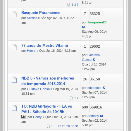
pm
5:21 am
1
2
3
Basquete Paranaense
7
38325
por
Sorriso
» Sáb Ago 02, 2014 11:32
por
Jumpman23
am
Sáb Ago 09, 2014
4:51 pm
77 anos do Mestre Wlamir
1
29602
por
Henry
» Qua Jul 16, 2014 4:16 pm
por
Gustavo
Ganso
Qua Jul 16, 2014
11:57 pm
NBB 6 - Vamos aos melhores
26
86158
da temporada 2013-2014
por
cdcccccc
por
Gustavo Ganso
» Seg Mai 19, 2014
Sáb Jun 07, 2014
10:31 pm
11:59 pm
1
2
TO: NBB 6/Playoffs - FLA vs
600
669816
PAU - Sábado às 10:15h
por
Anthony
por
Henry
» Qua Out 23, 2013 8:38
Seg Jun 02, 2014
am
5:10 pm
1
…
27
28
29
30
31