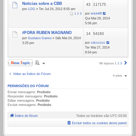
Noticias sobre a CBB
43
117175
por
LOG
» Ter Jul 24, 2012 8:55 am
por
erick#9
1
2
3
Qui Mai 29, 2014
5:06 pm
#FORA RUBEN MAGNANO
14
54193
por
Gustavo Ganso
» Sáb Mai 24, 2014
por
cdcccccc
3:25 pm
Ter Mai 27, 2014
8:54 pm
Novo Tópico
Próx
96 tópicos
1
2
3
Voltar ao Índice do Fórum
Ir para
PERMISSÕES DO FÓRUM
Enviar mensagens:
Proibido
Responder mensagens:
Proibido
Editar mensagens:
Proibido
Excluir mensagens:
Proibido
Índice do fórum
Todos os horários são
UTC-03:00
Excluir todos os cookies deste painel
.