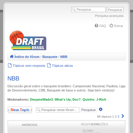
.
Pesquisa avançada
FAQ
Entrar
Índice do fórum
‹
Basquete
‹
NBB
Tópicos sem resposta
Tópicos ativos
NBB
Discussão geral sobre o basquete brasileiro: Campeonato Nacional, Paulista, Liga
de Desenvolvimento, CBB, Basquete de base e outros. Seja bem vindo(a)!
Moderadores:
DwyaneWade3
,
What's Up, Doc?
,
Quinho
,
J-Rich
Novo Tópico
Pesquisa
avançada
Próx
96 tópicos
1
2
3
RESPOSTAS
EXIBIÇÕES
ANÚNCIOS
ÚLTIMA