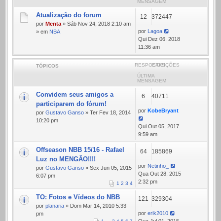
MENSAGEM
Atualização do forum
12
372447
por
Menta
» Sáb Nov 24, 2018 2:10 am
por
Lagoa
» em
NBA
Qui Dez 06, 2018
11:36 am
RESPOSTAS
EXIBIÇÕES
TÓPICOS
ÚLTIMA
MENSAGEM
Convidem seus amigos a
6
40711
participarem do fórum!
por
KobeBryant
por
Gustavo Ganso
» Ter Fev 18, 2014
10:20 pm
Qui Out 05, 2017
9:59 am
Offseason NBB 15/16 - Rafael
64
185869
Luz no MENGÂO!!!!
por
Netinho_
por
Gustavo Ganso
» Sex Jun 05, 2015
Qua Out 28, 2015
6:07 pm
2:32 pm
1
2
3
4
TO: Fotos e Vídeos do NBB
121
329304
por
planaria
» Dom Mar 14, 2010 5:33
por
erik2010
pm