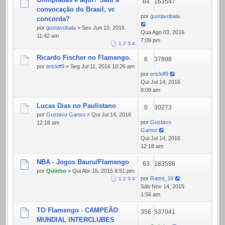
64
163547
convocação do Brasil, vc
por
gustavobala
concorda?
por
gustavobala
» Sex Jun 10, 2016
Qua Ago 03, 2016
11:42 am
7:09 pm
1
2
3
4
Ricardo Fischer no Flamengo.
6
37808
por
erick#9
» Seg Jul 11, 2016 10:26 am
por
erick#9
Qui Jul 14, 2016
8:09 am
Lucas Dias no Paulistano
0
30273
por
Gustavo Ganso
» Qui Jul 14, 2016
por
Gustavo
12:18 am
Ganso
Qui Jul 14, 2016
12:18 am
NBA - Jogos Bauru/Flamengo
63
183598
por
Quinho
» Qui Abr 16, 2015 8:51 pm
por
Raoni_19
1
2
3
4
Sáb Nov 14, 2015
1:56 am
TO Flamengo - CAMPEÃO
356
537041
MUNDIAL INTERCLUBES