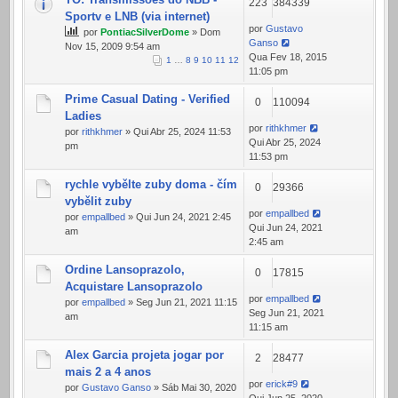
223
384339
Sportv e LNB (via internet)
por
Gustavo
por
PontiacSilverDome
» Dom
Ganso
Nov 15, 2009 9:54 am
Qua Fev 18, 2015
1
…
8
9
10
11
12
11:05 pm
Prime Сasual Dating - Verified
0
110094
Ladies
por
rithkhmer
por
rithkhmer
» Qui Abr 25, 2024 11:53
Qui Abr 25, 2024
pm
11:53 pm
rychle vybělte zuby doma - čím
0
29366
vybělit zuby
por
empallbed
por
empallbed
» Qui Jun 24, 2021 2:45
Qui Jun 24, 2021
am
2:45 am
Ordine Lansoprazolo,
0
17815
Acquistare Lansoprazolo
por
empallbed
por
empallbed
» Seg Jun 21, 2021 11:15
Seg Jun 21, 2021
am
11:15 am
Alex Garcia projeta jogar por
2
28477
mais 2 a 4 anos
por
erick#9
por
Gustavo Ganso
» Sáb Mai 30, 2020