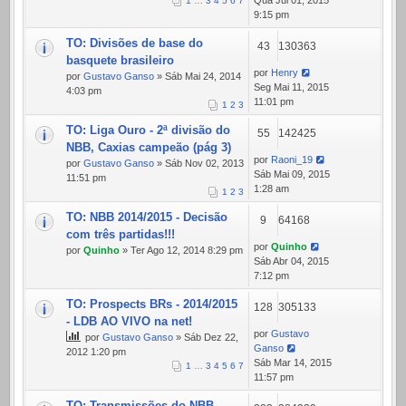
Qua Jul 01, 2015
1
…
3
4
5
6
7
9:15 pm
TO: Divisões de base do
43
130363
basquete brasileiro
por
Henry
por
Gustavo Ganso
» Sáb Mai 24, 2014
Seg Mai 11, 2015
4:03 pm
11:01 pm
1
2
3
TO: Liga Ouro - 2ª divisão do
55
142425
NBB, Caxias campeão (pág 3)
por
Raoni_19
por
Gustavo Ganso
» Sáb Nov 02, 2013
Sáb Mai 09, 2015
11:51 pm
1:28 am
1
2
3
TO: NBB 2014/2015 - Decisão
9
64168
com três partidas!!!
por
Quinho
por
Quinho
» Ter Ago 12, 2014 8:29 pm
Sáb Abr 04, 2015
7:12 pm
TO: Prospects BRs - 2014/2015
128
305133
- LDB AO VIVO na net!
por
Gustavo
por
Gustavo Ganso
» Sáb Dez 22,
Ganso
2012 1:20 pm
Sáb Mar 14, 2015
1
…
3
4
5
6
7
11:57 pm
TO: Transmissões do NBB -