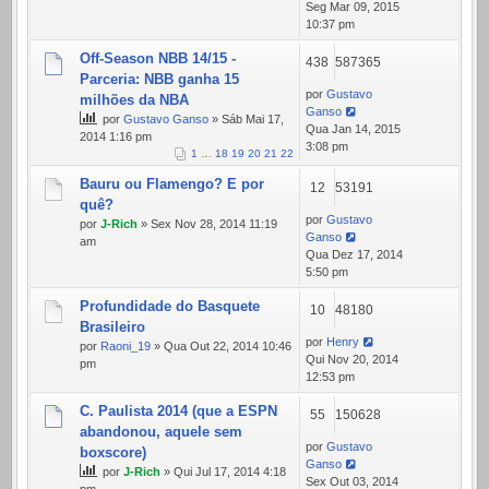
Seg Mar 09, 2015
10:37 pm
Off-Season NBB 14/15 -
438
587365
Parceria: NBB ganha 15
por
Gustavo
milhões da NBA
Ganso
por
Gustavo Ganso
» Sáb Mai 17,
Qua Jan 14, 2015
2014 1:16 pm
3:08 pm
1
…
18
19
20
21
22
Bauru ou Flamengo? E por
12
53191
quê?
por
Gustavo
por
J-Rich
» Sex Nov 28, 2014 11:19
Ganso
am
Qua Dez 17, 2014
5:50 pm
Profundidade do Basquete
10
48180
Brasileiro
por
Henry
por
Raoni_19
» Qua Out 22, 2014 10:46
Qui Nov 20, 2014
pm
12:53 pm
C. Paulista 2014 (que a ESPN
55
150628
abandonou, aquele sem
por
Gustavo
boxscore)
Ganso
por
J-Rich
» Qui Jul 17, 2014 4:18
Sex Out 03, 2014