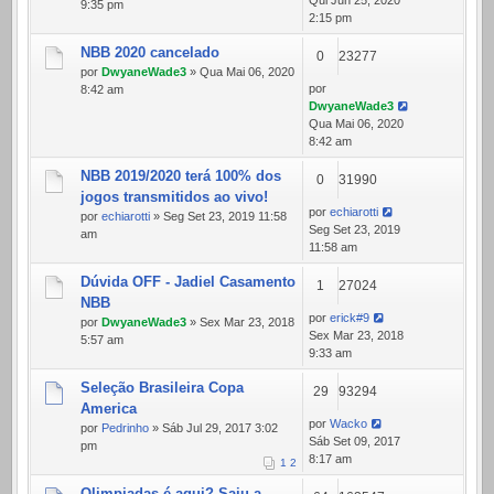
Qui Jun 25, 2020
9:35 pm
2:15 pm
NBB 2020 cancelado
0
23277
por
DwyaneWade3
» Qua Mai 06, 2020
por
8:42 am
DwyaneWade3
Qua Mai 06, 2020
8:42 am
NBB 2019/2020 terá 100% dos
0
31990
jogos transmitidos ao vivo!
por
echiarotti
por
echiarotti
» Seg Set 23, 2019 11:58
Seg Set 23, 2019
am
11:58 am
Dúvida OFF - Jadiel Casamento
1
27024
NBB
por
erick#9
por
DwyaneWade3
» Sex Mar 23, 2018
Sex Mar 23, 2018
5:57 am
9:33 am
Seleção Brasileira Copa
29
93294
America
por
Wacko
por
Pedrinho
» Sáb Jul 29, 2017 3:02
Sáb Set 09, 2017
pm
8:17 am
1
2
Olimpiadas é aqui? Saiu a