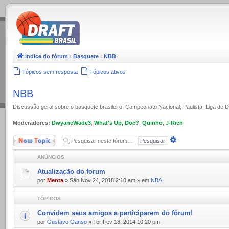
.
Índice do fórum
‹
Basquete
‹
NBB
Tópicos sem resposta
Tópicos ativos
NBB
Discussão geral sobre o basquete brasileiro: Campeonato Nacional, Paulista, Liga de
Moderadores:
DwyaneWade3
,
What's Up, Doc?
,
Quinho
,
J-Rich
Novo Tópico
Pesquisa
avançada
ANÚNCIOS
Atualização do forum
por
Menta
» Sáb Nov 24, 2018 2:10 am » em
NBA
TÓPICOS
Convidem seus amigos a participarem do fórum!
por
Gustavo Ganso
» Ter Fev 18, 2014 10:20 pm