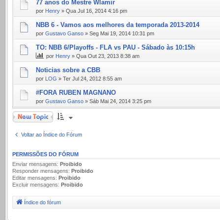
77 anos do Mestre Wlamir
por
Henry
» Qua Jul 16, 2014 4:16 pm
NBB 6 - Vamos aos melhores da temporada 2013-2014
por
Gustavo Ganso
» Seg Mai 19, 2014 10:31 pm
TO: NBB 6/Playoffs - FLA vs PAU - Sábado às 10:15h
por
Henry
» Qua Out 23, 2013 8:38 am
Noticias sobre a CBB
por
LOG
» Ter Jul 24, 2012 8:55 am
#FORA RUBEN MAGNANO
por
Gustavo Ganso
» Sáb Mai 24, 2014 3:25 pm
Novo Tópico
Voltar ao Índice do Fórum
PERMISSÕES DO FÓRUM
Enviar mensagens:
Proibido
Responder mensagens:
Proibido
Editar mensagens:
Proibido
Excluir mensagens:
Proibido
Índice do fórum