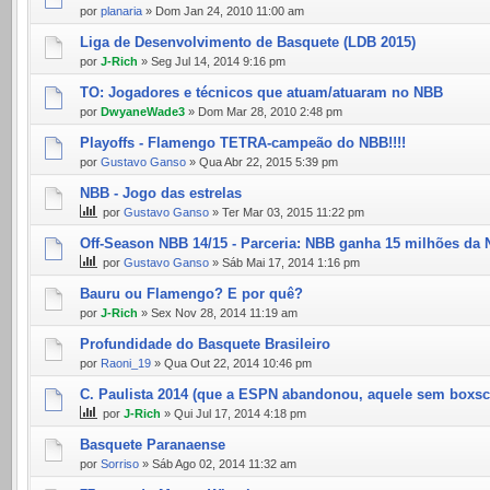
por
planaria
» Dom Jan 24, 2010 11:00 am
Liga de Desenvolvimento de Basquete (LDB 2015)
por
J-Rich
» Seg Jul 14, 2014 9:16 pm
TO: Jogadores e técnicos que atuam/atuaram no NBB
por
DwyaneWade3
» Dom Mar 28, 2010 2:48 pm
Playoffs - Flamengo TETRA-campeão do NBB!!!!
por
Gustavo Ganso
» Qua Abr 22, 2015 5:39 pm
NBB - Jogo das estrelas
por
Gustavo Ganso
» Ter Mar 03, 2015 11:22 pm
Off-Season NBB 14/15 - Parceria: NBB ganha 15 milhões da
por
Gustavo Ganso
» Sáb Mai 17, 2014 1:16 pm
Bauru ou Flamengo? E por quê?
por
J-Rich
» Sex Nov 28, 2014 11:19 am
Profundidade do Basquete Brasileiro
por
Raoni_19
» Qua Out 22, 2014 10:46 pm
C. Paulista 2014 (que a ESPN abandonou, aquele sem boxsc
por
J-Rich
» Qui Jul 17, 2014 4:18 pm
Basquete Paranaense
por
Sorriso
» Sáb Ago 02, 2014 11:32 am