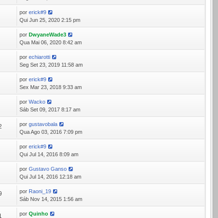
por
erick#9
4
Qui Jun 25, 2020 2:15 pm
por
DwyaneWade3
3
Qua Mai 06, 2020 8:42 am
por
echiarotti
7
Seg Set 23, 2019 11:58 am
por
erick#9
3
Sex Mar 23, 2018 9:33 am
por
Wacko
8
Sáb Set 09, 2017 8:17 am
por
gustavobala
2
Qua Ago 03, 2016 7:09 pm
por
erick#9
4
Qui Jul 14, 2016 8:09 am
por
Gustavo Ganso
7
Qui Jul 14, 2016 12:18 am
por
Raoni_19
9
Sáb Nov 14, 2015 1:56 am
por
Quinho
1