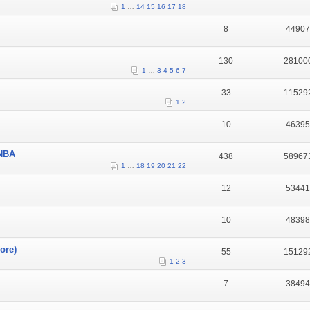
1
…
14
15
16
17
18
8
4490
130
28100
1
…
3
4
5
6
7
33
11529
1
2
10
4639
 NBA
438
58967
1
…
18
19
20
21
22
12
5344
10
4839
ore)
55
15129
1
2
3
7
3849