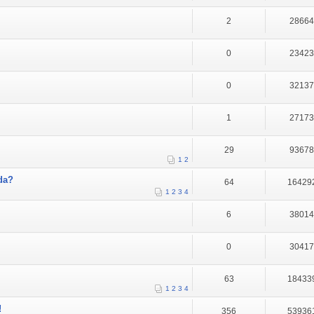
2
2866
0
2342
0
3213
1
2717
29
9367
1
2
da?
64
16429
1
2
3
4
6
3801
0
3041
63
18433
1
2
3
4
!
356
53936