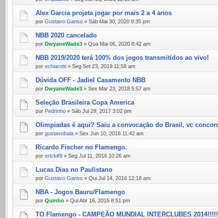
Alex Garcia projeta jogar por mais 2 a 4 anos
por
Gustavo Ganso
» Sáb Mai 30, 2020 9:35 pm
NBB 2020 cancelado
por
DwyaneWade3
» Qua Mai 06, 2020 8:42 am
NBB 2019/2020 terá 100% dos jogos transmitidos ao vivo!
por
echiarotti
» Seg Set 23, 2019 11:58 am
Dúvida OFF - Jadiel Casamento NBB
por
DwyaneWade3
» Sex Mar 23, 2018 5:57 am
Seleção Brasileira Copa America
por
Pedrinho
» Sáb Jul 29, 2017 3:02 pm
Olimpiadas é aqui? Saiu a convocação do Brasil, vc concor
por
gustavobala
» Sex Jun 10, 2016 11:42 am
Ricardo Fischer no Flamengo.
por
erick#9
» Seg Jul 11, 2016 10:26 am
Lucas Dias no Paulistano
por
Gustavo Ganso
» Qui Jul 14, 2016 12:18 am
NBA - Jogos Bauru/Flamengo
por
Quinho
» Qui Abr 16, 2015 8:51 pm
TO Flamengo - CAMPEÃO MUNDIAL INTERCLUBES 2014!!!!!