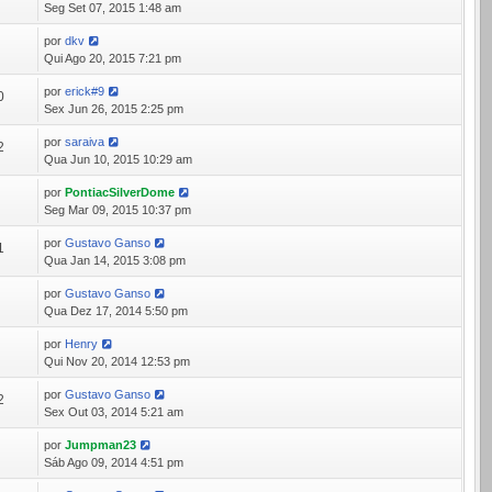
Seg Set 07, 2015 1:48 am
por
dkv
7
Qui Ago 20, 2015 7:21 pm
por
erick#9
0
Sex Jun 26, 2015 2:25 pm
por
saraiva
2
Qua Jun 10, 2015 10:29 am
por
PontiacSilverDome
5
Seg Mar 09, 2015 10:37 pm
por
Gustavo Ganso
1
Qua Jan 14, 2015 3:08 pm
por
Gustavo Ganso
1
Qua Dez 17, 2014 5:50 pm
por
Henry
8
Qui Nov 20, 2014 12:53 pm
por
Gustavo Ganso
2
Sex Out 03, 2014 5:21 am
por
Jumpman23
4
Sáb Ago 09, 2014 4:51 pm