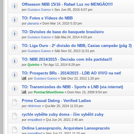
Offseason NBB 15/16 - Rafael Luz no MENGÂO!!!!
por
Gustavo Ganso
» Sex Jun 05, 2015 6:07 pm
TO: Fotos e Vídeos do NBB
por
planaria
» Dom Mar 14, 2010 5:33 pm
TO: Divisões de base do basquete brasileiro
por
Gustavo Ganso
» Sáb Mai 24, 2014 4:03 pm
TO: Liga Ouro - 2ª divisão do NBB, Caxias campeão (pág 3)
por
Gustavo Ganso
» Sáb Nov 02, 2013 11:51 pm
TO: NBB 2014/2015 - Decisão com três partidas!!!
por
Quinho
» Ter Ago 12, 2014 8:29 pm
TO: Prospects BRs - 2014/2015 - LDB AO VIVO na net!
por
Gustavo Ganso
» Sáb Dez 22, 2012 1:20 pm
TO: Transmissões do NBB - Sportv e LNB (via internet)
por
PontiacSilverDome
» Dom Nov 15, 2009 9:54 am
Prime Сasual Dating - Verified Ladies
por
rithkhmer
» Qui Abr 25, 2024 11:53 pm
rychle vybělte zuby doma - čím vybělit zuby
por
empallbed
» Qui Jun 24, 2021 2:45 am
Ordine Lansoprazolo, Acquistare Lansoprazolo
por
empallbed
» Seg Jun 21, 2021 11:15 am