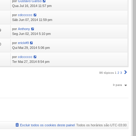
por
Gustavo Ganso
1
Qua Jul 16, 2014 11:57 pm
por
cdcccccc
1
Sáb Jun 07, 2014 11:59 pm
por
Anthony
9
Seg Jun 02, 2014 5:10 pm
por
erick#9
0
Qui Mai 29, 2014 5:06 pm
por
cdcccccc
5
Ter Mai 27, 2014 8:54 pm
Próx
96 tópicos
1
2
3
Ir para
Excluir todos os cookies deste painel
Todos os horários são
UTC-03:00