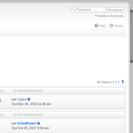
Pesquisa avançada
FAQ
Entrar
Próx
96 tópicos
1
2
3
ES
ÚLTIMA MENSAGEM
por
Lagoa
3
Qui Dez 06, 2018 11:36 am
ES
ÚLTIMA MENSAGEM
por
KobeBryant
3
Qui Out 05, 2017 9:59 am