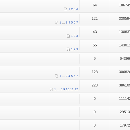
64
18674
1
2
3
4
121
33059
1
…
3
4
5
6
7
43
13083
1
2
3
55
14301
1
2
3
9
6439
128
30682
1
…
3
4
5
6
7
223
38610
1
…
8
9
10
11
12
0
11114
0
2951
0
1797