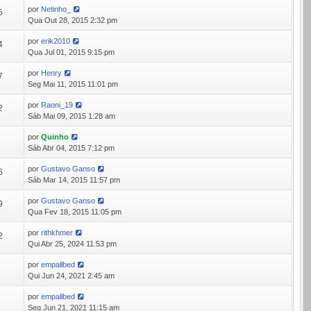
por
Netinho_
5
Qua Out 28, 2015 2:32 pm
por
erik2010
4
Qua Jul 01, 2015 9:15 pm
por
Henry
7
Seg Mai 11, 2015 11:01 pm
por
Raoni_19
2
Sáb Mai 09, 2015 1:28 am
por
Quinho
6
Sáb Abr 04, 2015 7:12 pm
por
Gustavo Ganso
6
Sáb Mar 14, 2015 11:57 pm
por
Gustavo Ganso
9
Qua Fev 18, 2015 11:05 pm
por
rithkhmer
2
Qui Abr 25, 2024 11:53 pm
por
empallbed
3
Qui Jun 24, 2021 2:45 am
por
empallbed
2
Seg Jun 21, 2021 11:15 am