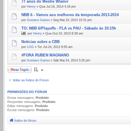
77 anos do Mestre Wlamir
por
Henry
» Qua Jul 16, 2014 4:16 pm
NBB 6 - Vamos aos melhores da temporada 2013-2014
por
Gustavo Ganso
» Seg Mai 19, 2014 10:31 pm
TO: NBB 6/Playoffs - FLA vs PAU - Sábado às 10:15h
por
Henry
» Qua Out 23, 2013 8:38 am
Noticias sobre a CBB
por
LOG
» Ter Jul 24, 2012 8:55 am
#FORA RUBEN MAGNANO
por
Gustavo Ganso
» Sáb Mai 24, 2014 3:25 pm
Novo Tópico
Voltar ao Índice do Fórum
PERMISSÕES DO FÓRUM
Enviar mensagens:
Proibido
Responder mensagens:
Proibido
Editar mensagens:
Proibido
Excluir mensagens:
Proibido
Índice do fórum