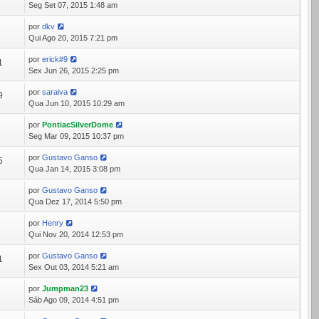
Seg Set 07, 2015 1:48 am
por
dkv
0
Qui Ago 20, 2015 7:21 pm
por
erick#9
1
Sex Jun 26, 2015 2:25 pm
por
saraiva
9
Qua Jun 10, 2015 10:29 am
por
PontiacSilverDome
7
Seg Mar 09, 2015 10:37 pm
por
Gustavo Ganso
5
Qua Jan 14, 2015 3:08 pm
por
Gustavo Ganso
5
Qua Dez 17, 2014 5:50 pm
por
Henry
9
Qui Nov 20, 2014 12:53 pm
por
Gustavo Ganso
1
Sex Out 03, 2014 5:21 am
por
Jumpman23
1
Sáb Ago 09, 2014 4:51 pm