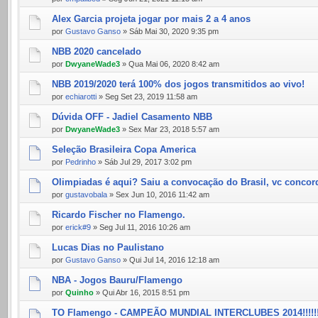
Alex Garcia projeta jogar por mais 2 a 4 anos
por
Gustavo Ganso
» Sáb Mai 30, 2020 9:35 pm
NBB 2020 cancelado
por
DwyaneWade3
» Qua Mai 06, 2020 8:42 am
NBB 2019/2020 terá 100% dos jogos transmitidos ao vivo!
por
echiarotti
» Seg Set 23, 2019 11:58 am
Dúvida OFF - Jadiel Casamento NBB
por
DwyaneWade3
» Sex Mar 23, 2018 5:57 am
Seleção Brasileira Copa America
por
Pedrinho
» Sáb Jul 29, 2017 3:02 pm
Olimpiadas é aqui? Saiu a convocação do Brasil, vc concor
por
gustavobala
» Sex Jun 10, 2016 11:42 am
Ricardo Fischer no Flamengo.
por
erick#9
» Seg Jul 11, 2016 10:26 am
Lucas Dias no Paulistano
por
Gustavo Ganso
» Qui Jul 14, 2016 12:18 am
NBA - Jogos Bauru/Flamengo
por
Quinho
» Qui Abr 16, 2015 8:51 pm
TO Flamengo - CAMPEÃO MUNDIAL INTERCLUBES 2014!!!!!