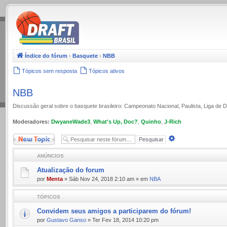
.
Índice do fórum
‹
Basquete
‹
NBB
Tópicos sem resposta
Tópicos ativos
NBB
Discussão geral sobre o basquete brasileiro: Campeonato Nacional, Paulista, Liga de
Moderadores:
DwyaneWade3
,
What's Up, Doc?
,
Quinho
,
J-Rich
Novo Tópico
Pesquisa
avançada
ANÚNCIOS
Atualização do forum
por
Menta
» Sáb Nov 24, 2018 2:10 am » em
NBA
TÓPICOS
Convidem seus amigos a participarem do fórum!
por
Gustavo Ganso
» Ter Fev 18, 2014 10:20 pm