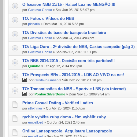
Offseason NBB 15/16 - Rafael Luz no MENGÂO!!!!
por
Gustavo Ganso
» Sex Jun 05, 2015 6:07 pm
TO: Fotos e Vídeos do NBB
por
planaria
» Dom Mar 14, 2010 5:33 pm
TO: Divisões de base do basquete brasileiro
por
Gustavo Ganso
» Sáb Mai 24, 2014 4:03 pm
TO: Liga Ouro - 2ª divisão do NBB, Caxias campeão (pág 3)
por
Gustavo Ganso
» Sáb Nov 02, 2013 11:51 pm
TO: NBB 2014/2015 - Decisão com três partidas!!!
por
Quinho
» Ter Ago 12, 2014 8:29 pm
TO: Prospects BRs - 2014/2015 - LDB AO VIVO na net!
por
Gustavo Ganso
» Sáb Dez 22, 2012 1:20 pm
TO: Transmissões do NBB - Sportv e LNB (via internet)
por
PontiacSilverDome
» Dom Nov 15, 2009 9:54 am
Prime Сasual Dating - Verified Ladies
por
rithkhmer
» Qui Abr 25, 2024 11:53 pm
rychle vybělte zuby doma - čím vybělit zuby
por
empallbed
» Qui Jun 24, 2021 2:45 am
Ordine Lansoprazolo, Acquistare Lansoprazolo
por
empallbed
» Seg Jun 21, 2021 11:15 am