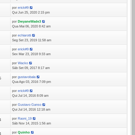
por
erick#9
5
Qui Jun 25, 2020 2:15 pm
por
DwyaneWade3
8
Qua Mai 06, 2020 8:42 am
por
echiarotti
0
Seg Set 23, 2019 11:58 am
por
erick#9
4
Sex Mar 23, 2018 9:33 am
por
Wacko
8
Sáb Set 09, 2017 8:17 am
por
gustavobala
5
Qua Ago 03, 2016 7:09 pm
por
erick#9
7
Qui Jul 14, 2016 8:09 am
por
Gustavo Ganso
4
Qui Jul 14, 2016 12:18 am
por
Raoni_19
4
Sáb Nov 14, 2015 1:56 am
por
Quinho
4