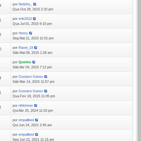
por
Netinho_
9
Qua Out 28, 2015 2:32 pm
por
erik2010
1
Qua Jul 01, 2015 9:15 pm
por
Henry
8
Seg Mai 11, 2015 11:01 pm
por
Raoni_19
0
Sáb Mai 09, 2015 1:28 am
por
Quinho
8
Sáb Abr 04, 2015 7:12 pm
por
Gustavo Ganso
4
Sáb Mar 14, 2015 11:57 pm
por
Gustavo Ganso
1
Qua Fev 18, 2015 11:05 pm
por
rithkhmer
1
Qui Abr 25, 2024 11:53 pm
por
empallbed
3
Qui Jun 24, 2021 2:45 am
por
empallbed
0
Seg Jun 21, 2021 11:15 am