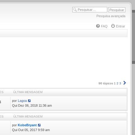
Pesquisa avançada
FAQ
Entrar
Próx
96 tópicos
1
2
3
ES
ÚLTIMA MENSAGEM
por
Lagoa
4
Qui Dez 06, 2018 11:36 am
ES
ÚLTIMA MENSAGEM
por
KobeBryant
6
Qui Out 05, 2017 9:59 am