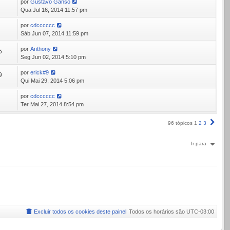
por
Gustavo Ganso
0
Qua Jul 16, 2014 11:57 pm
por
cdcccccc
4
Sáb Jun 07, 2014 11:59 pm
por
Anthony
5
Seg Jun 02, 2014 5:10 pm
por
erick#9
9
Qui Mai 29, 2014 5:06 pm
por
cdcccccc
0
Ter Mai 27, 2014 8:54 pm
Próx
96 tópicos
1
2
3
Ir para
Excluir todos os cookies deste painel
Todos os horários são
UTC-03:00