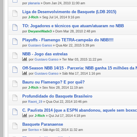
por
planaria
» Dom Jan 24, 2010 11:00 am
Liga de Desenvolvimento de Basquete (LDB 2015)
por
J-Rich
» Seg Jul 14, 2014 9:16 pm
TO: Jogadores e técnicos que atuam/atuaram no NBB
por
DwyaneWade3
» Dom Mar 28, 2010 2:48 pm
Playoffs - Flamengo TETRA-campeão do NBB!!!!
por
Gustavo Ganso
» Qua Abr 22, 2015 5:39 pm
NBB - Jogo das estrelas
por
Gustavo Ganso
» Ter Mar 03, 2015 11:22 pm
Off-Season NBB 14/15 - Parceria: NBB ganha 15 milhões da
por
Gustavo Ganso
» Sáb Mai 17, 2014 1:16 pm
Bauru ou Flamengo? E por quê?
por
J-Rich
» Sex Nov 28, 2014 11:19 am
Profundidade do Basquete Brasileiro
por
Raoni_19
» Qua Out 22, 2014 10:46 pm
C. Paulista 2014 (que a ESPN abandonou, aquele sem boxsc
por
J-Rich
» Qui Jul 17, 2014 4:18 pm
Basquete Paranaense
por
Sorriso
» Sáb Ago 02, 2014 11:32 am