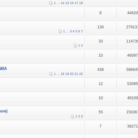
1
…
14
15
16
17
18
8
4462
130
27913
1
…
3
4
5
6
7
33
11473
1
2
10
4609
 NBA
438
58664
1
…
18
19
20
21
22
12
5309
10
4810
ore)
55
15036
1
2
3
7
3827