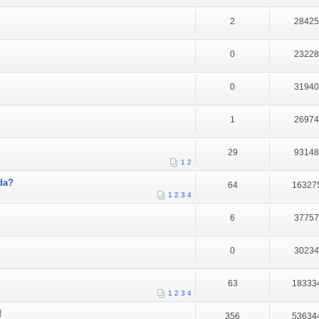
2
2842
0
2322
0
3194
1
2697
29
9314
1
2
da?
64
16327
1
2
3
4
6
3775
0
3023
63
18333
1
2
3
4
!
356
53634