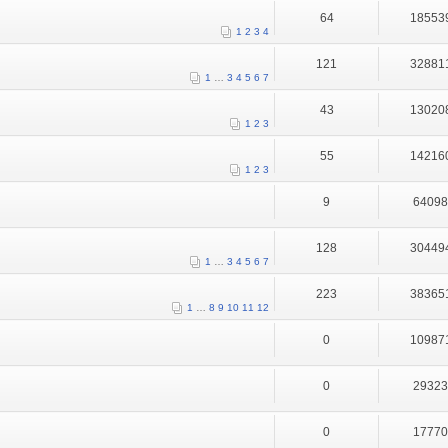
64
18553
1
2
3
4
121
32881
1
…
3
4
5
6
7
43
13020
1
2
3
55
14216
1
2
3
9
6409
128
30449
1
…
3
4
5
6
7
223
38365
1
…
8
9
10
11
12
0
10987
0
2932
0
1777