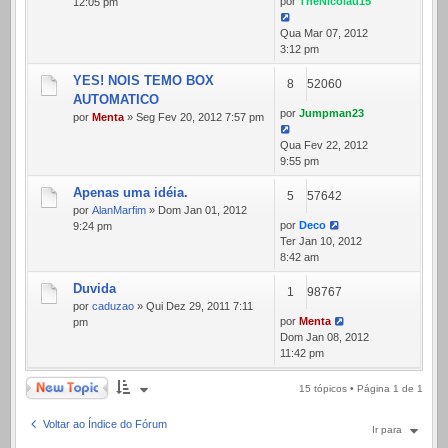
por
TheNicolau15
12:05 pm
Qua Mar 07, 2012
3:12 pm
YES! NOIS TEMO BOX
8
52060
AUTOMATICO
por
Jumpman23
por
Menta
» Seg Fev 20, 2012 7:57 pm
Qua Fev 22, 2012
9:55 pm
Apenas uma idéia.
5
57642
por
AlanMarfim
» Dom Jan 01, 2012
por
Deco
9:24 pm
Ter Jan 10, 2012
8:42 am
Duvida
1
98767
por
caduzao
» Qui Dez 29, 2011 7:11
por
Menta
pm
Dom Jan 08, 2012
11:42 pm
Novo Tópico
15 tópicos • Página
1
de
1
Voltar ao Índice do Fórum
Ir para