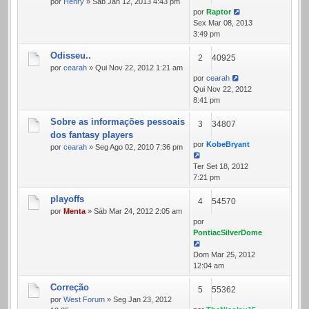
por
Henry
» Sáb Jan 12, 2013 4:43 pm
por
Raptor
Sex Mar 08, 2013
3:49 pm
Odisseu..
2
40925
por
cearah
» Qui Nov 22, 2012 1:21 am
por
cearah
Qui Nov 22, 2012
8:41 pm
Sobre as informações pessoais
3
34807
dos fantasy players
por
KobeBryant
por
cearah
» Seg Ago 02, 2010 7:36 pm
Ter Set 18, 2012
7:21 pm
playoffs
4
54570
por
Menta
» Sáb Mar 24, 2012 2:05 am
por
PontiacSilverDome
Dom Mar 25, 2012
12:04 am
Correção
5
55362
por
West Forum
» Seg Jan 23, 2012