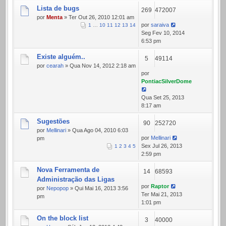
Lista de bugs
269
472007
por
Menta
» Ter Out 26, 2010 12:01 am
por
saraiva
1
…
10
11
12
13
14
Seg Fev 10, 2014
6:53 pm
Existe alguém..
5
49114
por
cearah
» Qua Nov 14, 2012 2:18 am
por
PontiacSilverDome
Qua Set 25, 2013
8:17 am
Sugestões
90
252720
por
Mellinari
» Qua Ago 04, 2010 6:03
por
Mellinari
pm
Sex Jul 26, 2013
1
2
3
4
5
2:59 pm
Nova Ferramenta de
14
68593
Administração das Ligas
por
Raptor
por
Nepopop
» Qui Mai 16, 2013 3:56
Ter Mai 21, 2013
pm
1:01 pm
On the block list
3
40000