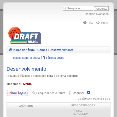
.
Pesquisa avançada
FAQ
Entrar
Índice do fórum
‹
Games
‹
Desenvolvimento
Tópicos sem resposta
Tópicos ativos
Desenvolvimento
Área para dúvidas e sugestões para o sistema Superliga.
Moderador:
Menta
Novo Tópico
Pesquisa
avançada
15 tópicos • Página
1
de
1
RESPOSTAS
EXIBIÇÕES
ANÚNCIOS
ÚLTIMA
MENSAGEM