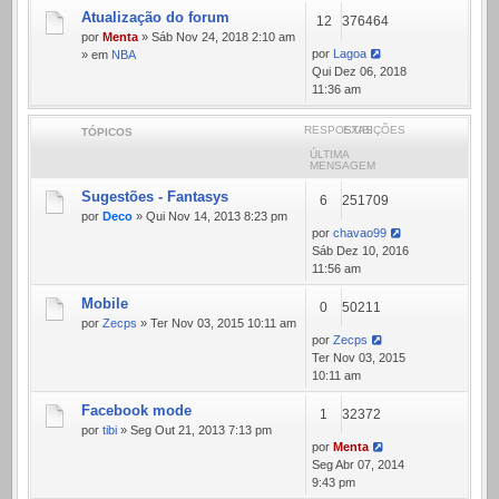
Atualização do forum
12
376464
por
Menta
» Sáb Nov 24, 2018 2:10 am
por
Lagoa
» em
NBA
Qui Dez 06, 2018
11:36 am
RESPOSTAS
EXIBIÇÕES
TÓPICOS
ÚLTIMA
MENSAGEM
Sugestões - Fantasys
6
251709
por
Deco
» Qui Nov 14, 2013 8:23 pm
por
chavao99
Sáb Dez 10, 2016
11:56 am
Mobile
0
50211
por
Zecps
» Ter Nov 03, 2015 10:11 am
por
Zecps
Ter Nov 03, 2015
10:11 am
Facebook mode
1
32372
por
tibi
» Seg Out 21, 2013 7:13 pm
por
Menta
Seg Abr 07, 2014
9:43 pm