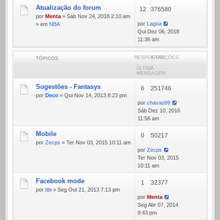
Atualização do forum
12
376580
por
Menta
» Sáb Nov 24, 2018 2:10 am
por
Lagoa
» em
NBA
Qui Dez 06, 2018
11:36 am
RESPOSTAS
EXIBIÇÕES
TÓPICOS
ÚLTIMA
MENSAGEM
Sugestões - Fantasys
6
251746
por
Deco
» Qui Nov 14, 2013 8:23 pm
por
chavao99
Sáb Dez 10, 2016
11:56 am
Mobile
0
50217
por
Zecps
» Ter Nov 03, 2015 10:11 am
por
Zecps
Ter Nov 03, 2015
10:11 am
Facebook mode
1
32377
por
tibi
» Seg Out 21, 2013 7:13 pm
por
Menta
Seg Abr 07, 2014
9:43 pm