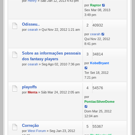
por
Henry
» Sáb Jan 12, 2013 4:43 pm
por
Raptor
Sex Mar 08, 2013
3:49 pm
Odisseu..
2
40932
por
cearah
» Qui Nov 22, 2012 1:21 am
por
cearah
Qui Nov 22, 2012
8:41 pm
Sobre as informações pessoais
3
34814
dos fantasy players
por
KobeBryant
por
cearah
» Seg Ago 02, 2010 7:36 pm
Ter Set 18, 2012
7:21 pm
playoffs
4
54576
por
Menta
» Sáb Mar 24, 2012 2:05 am
por
PontiacSilverDome
Dom Mar 25, 2012
12:04 am
Correção
5
55367
por
West Forum
» Seg Jan 23, 2012