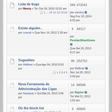
Lista de bugs
269
472041
por
Menta
» Ter Out 26, 2010 12:01 am
por
saraiva
1
…
10
11
12
13
14
Seg Fev 10, 2014
6:53 pm
Existe alguém..
5
49117
por
cearah
» Qua Nov 14, 2012 2:18 am
por
PontiacSilverDome
Qua Set 25, 2013
8:17 am
Sugestões
90
252752
por
Mellinari
» Qua Ago 04, 2010 6:03
por
Mellinari
pm
Sex Jul 26, 2013
1
2
3
4
5
2:59 pm
Nova Ferramenta de
14
68599
Administração das Ligas
por
Raptor
por
Nepopop
» Qui Mai 16, 2013 3:56
Ter Mai 21, 2013
pm
1:01 pm
On the block list
3
40005