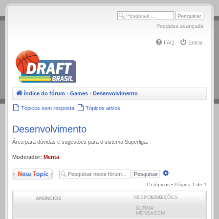
.
Pesquisa avançada
FAQ
Entrar
Índice do fórum
‹
Games
‹
Desenvolvimento
Tópicos sem resposta
Tópicos ativos
Desenvolvimento
Área para dúvidas e sugestões para o sistema Superliga.
Moderador:
Menta
Novo Tópico
Pesquisa
avançada
15 tópicos • Página
1
de
1
RESPOSTAS
EXIBIÇÕES
ANÚNCIOS
ÚLTIMA
MENSAGEM