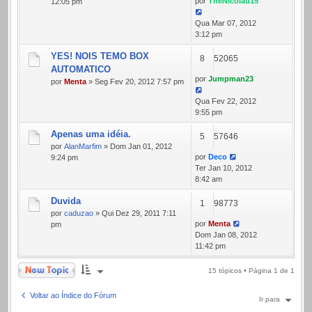
por
TheNicolau15
12:05 pm
Qua Mar 07, 2012
3:12 pm
YES! NOIS TEMO BOX
8
52065
AUTOMATICO
por
Jumpman23
por
Menta
» Seg Fev 20, 2012 7:57 pm
Qua Fev 22, 2012
9:55 pm
Apenas uma idéia.
5
57646
por
AlanMarfim
» Dom Jan 01, 2012
por
Deco
9:24 pm
Ter Jan 10, 2012
8:42 am
Duvida
1
98773
por
caduzao
» Qui Dez 29, 2011 7:11
por
Menta
pm
Dom Jan 08, 2012
11:42 pm
Novo Tópico
15 tópicos • Página
1
de
1
Voltar ao Índice do Fórum
Ir para