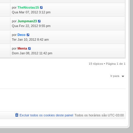
por
TheNicolau15
8
Qua Mar 07, 2012 3:12 pm
por
Jumpman23
6
Qua Fev 22, 2012 9:55 pm
por
Deco
6
Ter Jan 10, 2012 8:42 am
por
Menta
4
Dom Jan 08, 2012 11:42 pm
15 tópicos • Página
1
de
1
Ir para
Excluir todos os cookies deste painel
Todos os horários são
UTC-03:00