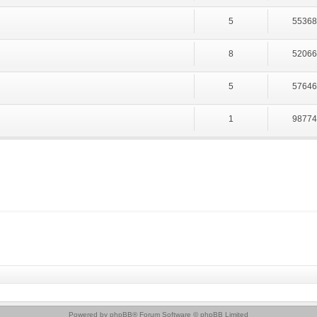
5
5536
8
5206
5
5764
1
9877
Powered by
phpBB
® Forum Software © phpBB Limited