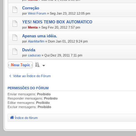
Correção
por
West Forum
» Seg Jan 23, 2012 12:05 pm
YES! NOIS TEMO BOX AUTOMATICO
por
Menta
» Seg Fev 20, 2012 7:57 pm
Apenas uma idéia.
por
AlanMarfim
» Dom Jan 01, 2012 9:24 pm
Duvida
por
caduzao
» Qui Dez 29, 2011 7:11 pm
Novo Tópico
Voltar ao Índice do Fórum
PERMISSÕES DO FÓRUM
Enviar mensagens:
Proibido
Responder mensagens:
Proibido
Editar mensagens:
Proibido
Excluir mensagens:
Proibido
Índice do fórum
.