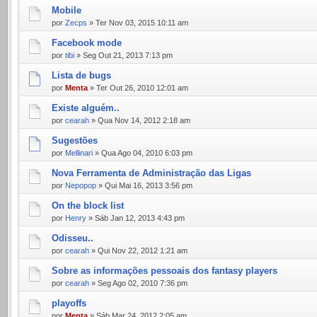
Mobile
por
Zecps
» Ter Nov 03, 2015 10:11 am
Facebook mode
por
tibi
» Seg Out 21, 2013 7:13 pm
Lista de bugs
por
Menta
» Ter Out 26, 2010 12:01 am
Existe alguém..
por
cearah
» Qua Nov 14, 2012 2:18 am
Sugestões
por
Mellinari
» Qua Ago 04, 2010 6:03 pm
Nova Ferramenta de Administração das Ligas
por
Nepopop
» Qui Mai 16, 2013 3:56 pm
On the block list
por
Henry
» Sáb Jan 12, 2013 4:43 pm
Odisseu..
por
cearah
» Qui Nov 22, 2012 1:21 am
Sobre as informações pessoais dos fantasy players
por
cearah
» Seg Ago 02, 2010 7:36 pm
playoffs
por
Menta
» Sáb Mar 24, 2012 2:05 am