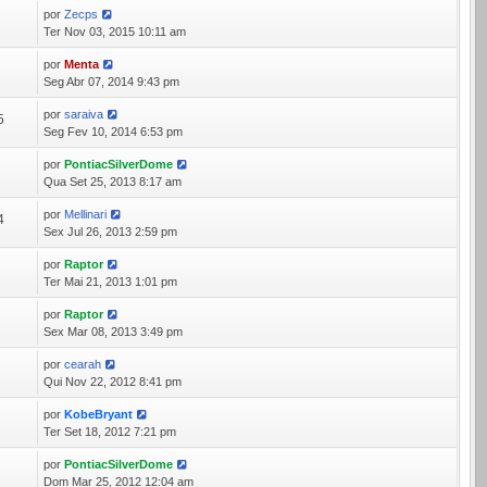
por
Zecps
8
Ter Nov 03, 2015 10:11 am
por
Menta
9
Seg Abr 07, 2014 9:43 pm
por
saraiva
5
Seg Fev 10, 2014 6:53 pm
por
PontiacSilverDome
9
Qua Set 25, 2013 8:17 am
por
Mellinari
4
Sex Jul 26, 2013 2:59 pm
por
Raptor
9
Ter Mai 21, 2013 1:01 pm
por
Raptor
6
Sex Mar 08, 2013 3:49 pm
por
cearah
3
Qui Nov 22, 2012 8:41 pm
por
KobeBryant
4
Ter Set 18, 2012 7:21 pm
por
PontiacSilverDome
8
Dom Mar 25, 2012 12:04 am