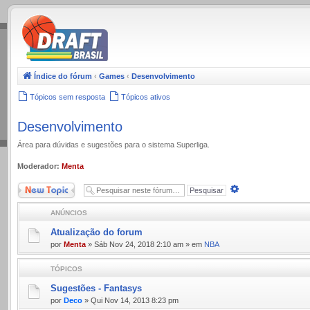
.
Índice do fórum
‹
Games
‹
Desenvolvimento
Tópicos sem resposta
Tópicos ativos
Desenvolvimento
Área para dúvidas e sugestões para o sistema Superliga.
Moderador:
Menta
Novo Tópico
Pesquisa
avançada
ANÚNCIOS
Atualização do forum
por
Menta
» Sáb Nov 24, 2018 2:10 am » em
NBA
TÓPICOS
Sugestões - Fantasys
por
Deco
» Qui Nov 14, 2013 8:23 pm