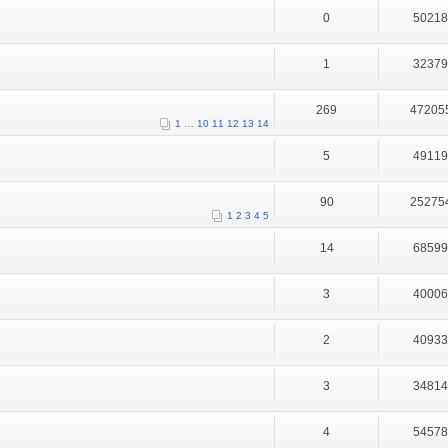
0
5021
1
3237
269
47205
1
…
10
11
12
13
14
5
4911
90
25275
1
2
3
4
5
14
6859
3
4000
2
4093
3
3481
4
5457