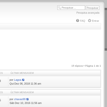
Pesquisa avançada
FAQ
Entrar
15 tópicos • Página
1
de
1
ES
ÚLTIMA MENSAGEM
por
Lagoa
3
Qui Dez 06, 2018 11:36 am
ES
ÚLTIMA MENSAGEM
por
chavao99
5
Sáb Dez 10, 2016 11:56 am