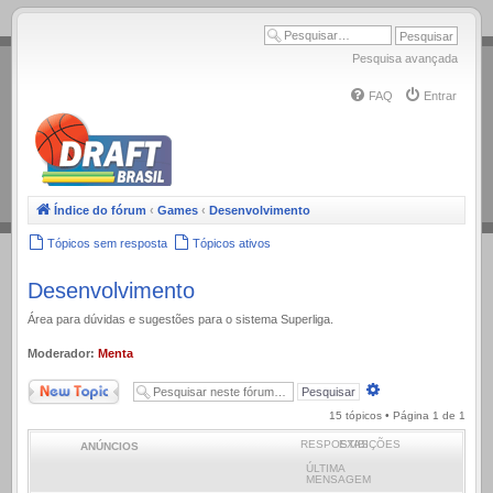
.
Pesquisa avançada
FAQ
Entrar
Índice do fórum
‹
Games
‹
Desenvolvimento
Tópicos sem resposta
Tópicos ativos
Desenvolvimento
Área para dúvidas e sugestões para o sistema Superliga.
Moderador:
Menta
Novo Tópico
Pesquisa
avançada
15 tópicos • Página
1
de
1
RESPOSTAS
EXIBIÇÕES
ANÚNCIOS
ÚLTIMA
MENSAGEM