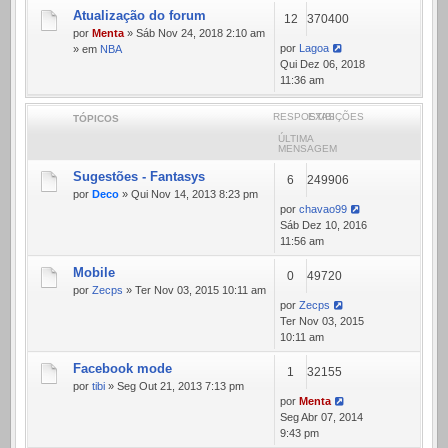
Atualização do forum
12
370400
por
Menta
» Sáb Nov 24, 2018 2:10 am
por
Lagoa
» em
NBA
Qui Dez 06, 2018
11:36 am
RESPOSTAS
EXIBIÇÕES
TÓPICOS
ÚLTIMA
MENSAGEM
Sugestões - Fantasys
6
249906
por
Deco
» Qui Nov 14, 2013 8:23 pm
por
chavao99
Sáb Dez 10, 2016
11:56 am
Mobile
0
49720
por
Zecps
» Ter Nov 03, 2015 10:11 am
por
Zecps
Ter Nov 03, 2015
10:11 am
Facebook mode
1
32155
por
tibi
» Seg Out 21, 2013 7:13 pm
por
Menta
Seg Abr 07, 2014
9:43 pm