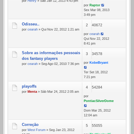
por
Henry
» Sáb Jan 12, 2013 4:43 pm
por
Raptor
Sex Mar 08, 2013
3:49 pm
Odisseu..
2
40672
por
cearah
» Qui Nov 22, 2012 1:21 am
por
cearah
Qui Nov 22, 2012
8:41 pm
Sobre as informações pessoais
3
34578
dos fantasy players
por
KobeBryant
por
cearah
» Seg Ago 02, 2010 7:36 pm
Ter Set 18, 2012
7:21 pm
playoffs
4
54284
por
Menta
» Sáb Mar 24, 2012 2:05 am
por
PontiacSilverDome
Dom Mar 25, 2012
12:04 am
Correção
5
55055
por
West Forum
» Seg Jan 23, 2012