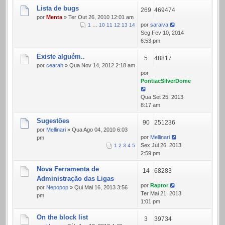
Lista de bugs
269
469474
por
Menta
» Ter Out 26, 2010 12:01 am
por
saraiva
1
…
10
11
12
13
14
Seg Fev 10, 2014
6:53 pm
Existe alguém..
5
48817
por
cearah
» Qua Nov 14, 2012 2:18 am
por
PontiacSilverDome
Qua Set 25, 2013
8:17 am
Sugestões
90
251236
por
Mellinari
» Qua Ago 04, 2010 6:03
por
Mellinari
pm
Sex Jul 26, 2013
1
2
3
4
5
2:59 pm
Nova Ferramenta de
14
68283
Administração das Ligas
por
Raptor
por
Nepopop
» Qui Mai 16, 2013 3:56
Ter Mai 21, 2013
pm
1:01 pm
On the block list
3
39734