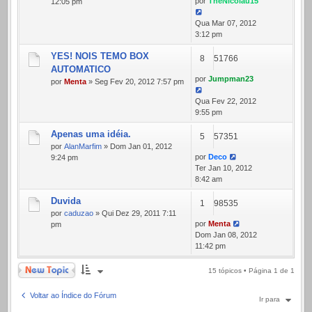
por
TheNicolau15
12:05 pm
Qua Mar 07, 2012
3:12 pm
YES! NOIS TEMO BOX
8
51766
AUTOMATICO
por
Jumpman23
por
Menta
» Seg Fev 20, 2012 7:57 pm
Qua Fev 22, 2012
9:55 pm
Apenas uma idéia.
5
57351
por
AlanMarfim
» Dom Jan 01, 2012
por
Deco
9:24 pm
Ter Jan 10, 2012
8:42 am
Duvida
1
98535
por
caduzao
» Qui Dez 29, 2011 7:11
por
Menta
pm
Dom Jan 08, 2012
11:42 pm
Novo Tópico
15 tópicos • Página
1
de
1
Voltar ao Índice do Fórum
Ir para