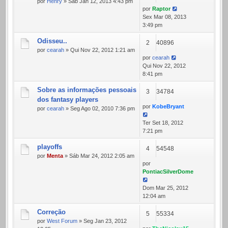
por
Henry
» Sáb Jan 12, 2013 4:43 pm
por
Raptor
Sex Mar 08, 2013
3:49 pm
Odisseu..
2
40896
por
cearah
» Qui Nov 22, 2012 1:21 am
por
cearah
Qui Nov 22, 2012
8:41 pm
Sobre as informações pessoais
3
34784
dos fantasy players
por
KobeBryant
por
cearah
» Seg Ago 02, 2010 7:36 pm
Ter Set 18, 2012
7:21 pm
playoffs
4
54548
por
Menta
» Sáb Mar 24, 2012 2:05 am
por
PontiacSilverDome
Dom Mar 25, 2012
12:04 am
Correção
5
55334
por
West Forum
» Seg Jan 23, 2012