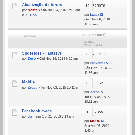
Atualização do forum
12
375676
por
Menta
» Sáb Nov 24, 2018 2:10 am
por
Lagoa
» em
NBA
Qui Dez 06, 2018
11:36 am
RESPOSTAS
EXIBIÇÕES
TÓPICOS
ÚLTIMA
MENSAGEM
Sugestões - Fantasys
6
251471
por
Deco
» Qui Nov 14, 2013 8:23 pm
por
chavao99
Sáb Dez 10, 2016
11:56 am
Mobile
0
50152
por
Zecps
» Ter Nov 03, 2015 10:11 am
por
Zecps
Ter Nov 03, 2015
10:11 am
Facebook mode
1
32355
por
tibi
» Seg Out 21, 2013 7:13 pm
por
Menta
Seg Abr 07, 2014
9:43 pm