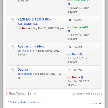
por
TheNicolau15
12:05 pm
Qua Mar 07, 2012
3:12 pm
YES! NOIS TEMO BOX
8
52029
AUTOMATICO
por
Jumpman23
por
Menta
» Seg Fev 20, 2012 7:57 pm
Qua Fev 22, 2012
9:55 pm
Apenas uma idéia.
5
57621
por
AlanMarfim
» Dom Jan 01, 2012
por
Deco
9:24 pm
Ter Jan 10, 2012
8:42 am
Duvida
1
98737
por
caduzao
» Qui Dez 29, 2011 7:11
por
Menta
pm
Dom Jan 08, 2012
11:42 pm
Novo Tópico
15 tópicos • Página
1
de
1
Voltar ao Índice do Fórum
Ir para