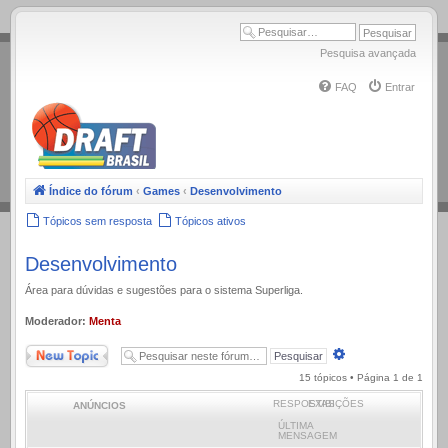
.
Pesquisa avançada
FAQ
Entrar
Índice do fórum
‹
Games
‹
Desenvolvimento
Tópicos sem resposta
Tópicos ativos
Desenvolvimento
Área para dúvidas e sugestões para o sistema Superliga.
Moderador:
Menta
Novo Tópico
Pesquisa
avançada
15 tópicos • Página
1
de
1
RESPOSTAS
EXIBIÇÕES
ANÚNCIOS
ÚLTIMA
MENSAGEM