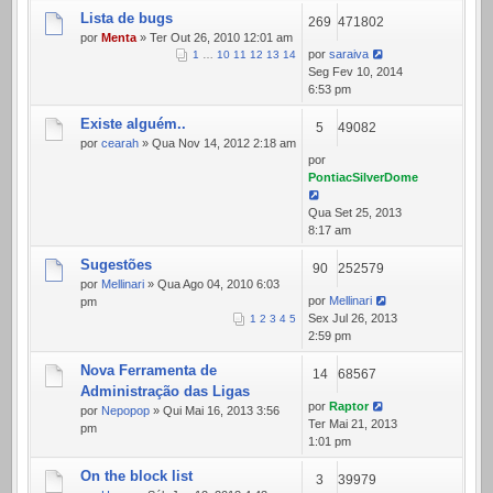
Lista de bugs
269
471802
por
Menta
» Ter Out 26, 2010 12:01 am
por
saraiva
1
…
10
11
12
13
14
Seg Fev 10, 2014
6:53 pm
Existe alguém..
5
49082
por
cearah
» Qua Nov 14, 2012 2:18 am
por
PontiacSilverDome
Qua Set 25, 2013
8:17 am
Sugestões
90
252579
por
Mellinari
» Qua Ago 04, 2010 6:03
por
Mellinari
pm
Sex Jul 26, 2013
1
2
3
4
5
2:59 pm
Nova Ferramenta de
14
68567
Administração das Ligas
por
Raptor
por
Nepopop
» Qui Mai 16, 2013 3:56
Ter Mai 21, 2013
pm
1:01 pm
On the block list
3
39979