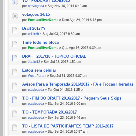
TO - PODCAST 2014/2015
por
otaviogeda
» Seg Nov 10, 2014 6:42 am
votações 14/15
por
PontiacSilverDome
» Dom Ago 24, 2014 8:18 pm
Draft 2017??
por
erick#9
» Seg Jul 03, 2017 9:30 am
Time todo no bloco
por
PontiacSilverDome
» Qua Ago 16, 2017 9:39 am
DRAFT 2017/18 - TÓPICO OFICIAL
por
Jadiel12
» Sex Jul 28, 2017 1:52 pm
Estou sem celular
por
West Forum
» Seg Jul 31, 2017 9:07 pm
Avisos Para a Temporada 2016/2017 - FA e Trocas liberadas
por
otaviogeda
» Ter Out 04, 2016 1:25 pm
T.O - FIM DO DRAFT 2016/2017 - Peguem Seus Skips
por
otaviogeda
» Sáb Set 24, 2016 3:00 pm
T.O - TEMPORADA 2016/2017
por
otaviogeda
» Sex Set 23, 2016 9:46 am
TO - LISTA DE PARTICIPANTES TEMP 2016-2017
por
otaviogeda
» Sáb Set 24, 2016 10:57 am