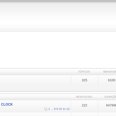
TÓPICOS
MENSAG
325
6100
RESPOSTAS
EXIBIÇÕ
O CLOCK
222
64769
1
…
8
9
10
11
12