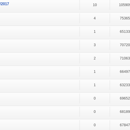
/2017
10
10590
4
7536
1
6513
3
7072
2
7106
1
6649
1
6323
0
6965
0
6818
0
6784