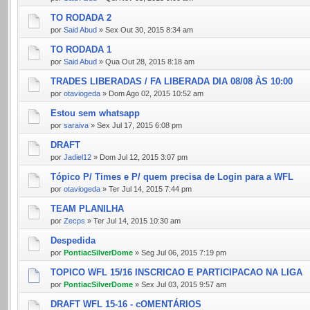
TO RODADA 2
por
Said Abud
» Sex Out 30, 2015 8:34 am
TO RODADA 1
por
Said Abud
» Qua Out 28, 2015 8:18 am
TRADES LIBERADAS / FA LIBERADA DIA 08/08 ÀS 10:00
por
otaviogeda
» Dom Ago 02, 2015 10:52 am
Estou sem whatsapp
por
saraiva
» Sex Jul 17, 2015 6:08 pm
DRAFT
por
Jadiel12
» Dom Jul 12, 2015 3:07 pm
Tópico P/ Times e P/ quem precisa de Login para a WFL
por
otaviogeda
» Ter Jul 14, 2015 7:44 pm
TEAM PLANILHA
por
Zecps
» Ter Jul 14, 2015 10:30 am
Despedida
por
PontiacSilverDome
» Seg Jul 06, 2015 7:19 pm
TOPICO WFL 15/16 INSCRICAO E PARTICIPACAO NA LIGA
por
PontiacSilverDome
» Sex Jul 03, 2015 9:57 am
DRAFT WFL 15-16 - cOMENTÁRIOS