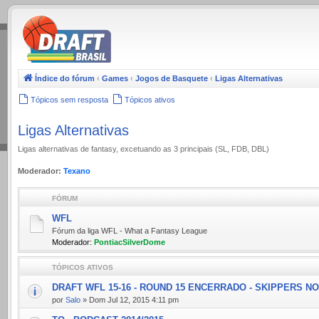
.
Índice do fórum
‹
Games
‹
Jogos de Basquete
‹
Ligas Alternativas
Tópicos sem resposta
Tópicos ativos
Ligas Alternativas
Ligas alternativas de fantasy, excetuando as 3 principais (SL, FDB, DBL)
Moderador:
Texano
FÓRUM
WFL
Fórum da liga WFL - What a Fantasy League
Moderador:
PontiacSilverDome
TÓPICOS ATIVOS
DRAFT WFL 15-16 - ROUND 15 ENCERRADO - SKIPPERS N
por
Salo
» Dom Jul 12, 2015 4:11 pm