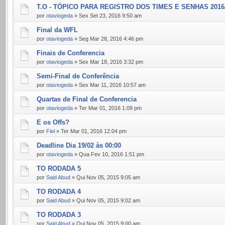
T.O - TÓPICO PARA REGISTRO DOS TIMES E SENHAS 2016
por
otaviogeda
» Sex Set 23, 2016 9:50 am
Final da WFL
por
otaviogeda
» Seg Mar 28, 2016 4:46 pm
Finais de Conferencia
por
otaviogeda
» Sex Mar 18, 2016 3:32 pm
Semi-Final de Conferência
por
otaviogeda
» Sex Mar 11, 2016 10:57 am
Quartas de Final de Conferencia
por
otaviogeda
» Ter Mar 01, 2016 1:09 pm
E os Offs?
por
Fiel
» Ter Mar 01, 2016 12:04 pm
Deadline Dia 19/02 às 00:00
por
otaviogeda
» Qua Fev 10, 2016 1:51 pm
TO RODADA 5
por
Said Abud
» Qui Nov 05, 2015 9:05 am
TO RODADA 4
por
Said Abud
» Qui Nov 05, 2015 9:02 am
TO RODADA 3
por
Said Abud
» Qui Nov 05, 2015 9:00 am