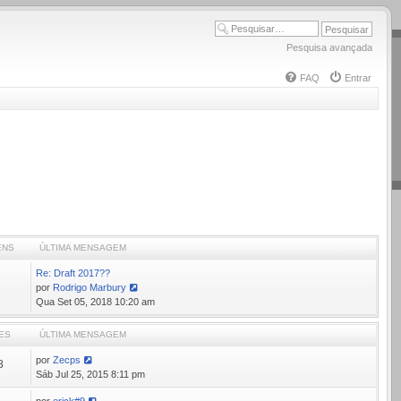
Pesquisa avançada
FAQ
Entrar
ENS
ÚLTIMA MENSAGEM
Re: Draft 2017??
por
Rodrigo Marbury
Ver
Qua Set 05, 2018 10:20 am
última
mensagem
ES
ÚLTIMA MENSAGEM
por
Zecps
8
Sáb Jul 25, 2015 8:11 pm