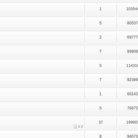
1
10354
5
8053
2
6977
7
8980
5
11431
7
9238
1
6814
5
7667
37
18980
1
2
8
9407