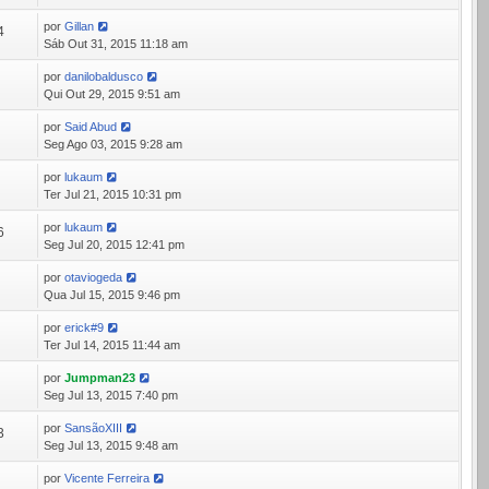
por
Gillan
4
Sáb Out 31, 2015 11:18 am
por
danilobaldusco
7
Qui Out 29, 2015 9:51 am
por
Said Abud
7
Seg Ago 03, 2015 9:28 am
por
lukaum
8
Ter Jul 21, 2015 10:31 pm
por
lukaum
6
Seg Jul 20, 2015 12:41 pm
por
otaviogeda
9
Qua Jul 15, 2015 9:46 pm
por
erick#9
3
Ter Jul 14, 2015 11:44 am
por
Jumpman23
2
Seg Jul 13, 2015 7:40 pm
por
SansãoXIII
3
Seg Jul 13, 2015 9:48 am
por
Vicente Ferreira
3