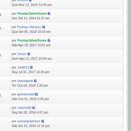
por
erick#9
8
Qua Nov 12, 2014 12:49 pm
por
PontiacSilverDome
9
Sex Set 12, 2014 11:22 am
por
Rodrigo Marbury
5
Qua Set 05, 2018 10:20 am
por
PontiacSilverDome
9
Sáb Ago 19, 2017 10:01 pm
por
Zecps
5
Dom Ago 13, 2017 10:54 am
por
Jadiel12
9
Seg Jul 31, 2017 10:25 pm
por
otaviogeda
0
Ter Out 04, 2016 1:25 pm
por
giovaninatal
2
Sáb Out 01, 2016 2:45 pm
por
chavao99
0
Seg Set 26, 2016 4:07 pm
por
camargoadriano
8
Sáb Set 24, 2016 11:16 pm