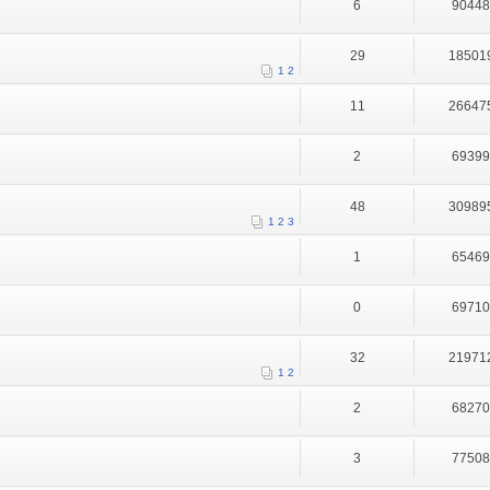
6
9044
29
18501
1
2
11
26647
2
6939
48
30989
1
2
3
1
6546
0
6971
32
21971
1
2
2
6827
3
7750