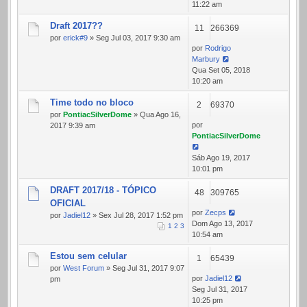
11:22 am
Draft 2017??
11
266369
por
erick#9
» Seg Jul 03, 2017 9:30 am
por
Rodrigo
Marbury
Qua Set 05, 2018
10:20 am
Time todo no bloco
2
69370
por
PontiacSilverDome
» Qua Ago 16,
por
2017 9:39 am
PontiacSilverDome
Sáb Ago 19, 2017
10:01 pm
DRAFT 2017/18 - TÓPICO
48
309765
OFICIAL
por
Zecps
por
Jadiel12
» Sex Jul 28, 2017 1:52 pm
Dom Ago 13, 2017
1
2
3
10:54 am
Estou sem celular
1
65439
por
West Forum
» Seg Jul 31, 2017 9:07
por
Jadiel12
pm
Seg Jul 31, 2017
10:25 pm