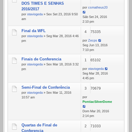
DOS TIMES E SENHAS
por
csmatheus20
2016/2017
por
otaviogeda
» Sex Set 23, 2016 9:50
Sáb Set 24, 2016
am
2:10 pm
Final da WFL
4
75335
por
otaviogeda
» Seg Mar 28, 2016 4:46
por
Zecps
pm
Seg Jun 13, 2016
7:10 pm
Finais de Conferencia
1
65102
por
otaviogeda
» Sex Mar 18, 2016 3:32
por
otaviogeda
pm
Seg Mar 28, 2016
4:45 pm
Semi-Final de Conferência
3
70679
por
otaviogeda
» Sex Mar 11, 2016
por
10:57 am
PontiacSilverDome
Dom Mar 20, 2016
2:14 pm
Quartas de Final de
2
71033
Conferencia