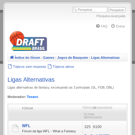
.
Pesquisa avançada
FAQ
Entrar
Índice do fórum
‹
Games
‹
Jogos de Basquete
‹
Ligas Alternativas
Tópicos sem resposta
Tópicos ativos
Ligas Alternativas
Ligas alternativas de fantasy, excetuando as 3 principais (SL, FDB, DBL)
Moderador:
Texano
TÓPICOS
MENSAGENS
FÓRUM
ÚLTIMA
MENSAGEM
WFL
325
6100
Fórum da liga WFL - What a Fantasy