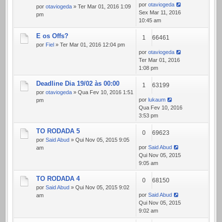
por
otaviogeda
por
otaviogeda
» Ter Mar 01, 2016 1:09
Sex Mar 11, 2016
pm
10:45 am
E os Offs?
1
66461
por
Fiel
» Ter Mar 01, 2016 12:04 pm
por
otaviogeda
Ter Mar 01, 2016
1:08 pm
Deadline Dia 19/02 às 00:00
1
63199
por
otaviogeda
» Qua Fev 10, 2016 1:51
por
lukaum
pm
Qua Fev 10, 2016
3:53 pm
TO RODADA 5
0
69623
por
Said Abud
» Qui Nov 05, 2015 9:05
por
Said Abud
am
Qui Nov 05, 2015
9:05 am
TO RODADA 4
0
68150
por
Said Abud
» Qui Nov 05, 2015 9:02
por
Said Abud
am
Qui Nov 05, 2015
9:02 am