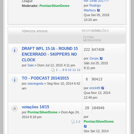
Re: Draft 2017??
League
por
Rodrigo
Moderador:
PontiacSilverDome
Marbury
Ver
Qua Set 05, 2018
última
10:20 am
mensagem
RESPOSTAS
EXIBIÇÕES
TÓPICOS ATIVOS
ÚLTIMA
MENSAGEM
DRAFT WFL 15-16 - ROUND 15
222
647408
ENCERRADO - SKIPPERS NO
por
Zecps
CLOCK
Sáb Jul 25, 2015
por
Salo
» Dom Jul 12, 2015 4:11 pm
8:11 pm
1
…
8
9
10
11
12
TO - PODCAST 2014/2015
6
90413
por
otaviogeda
» Seg Nov 10, 2014 6:42
por
erick#9
am
Qua Nov 12, 2014
12:49 pm
votações 14/15
29
184949
por
PontiacSilverDome
» Dom Ago 24,
por
2014 8:18 pm
PontiacSilverDome
1
2
Sex Set 12, 2014