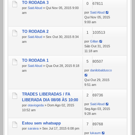
TO RODADA 3
0
67811
por
Said Abud
» Qui Nov 05, 2015 9:00
por
Said Abud
am
Qui Nov 05, 2015
9:00 am
TO RODADA 2
1
103513
por
Said Abud
» Sex Out 30, 2015 8:34
por
Gillan
am
Sáb Out 31, 2015
11:18 am
TO RODADA 1
5
80507
por
Said Abud
» Qua Out 28, 2015 8:18
por
danilobaldusco
am
Qui Out 29, 2015
9:51 am
TRADES LIBERADAS / FA
2
69736
LIBERADA DIA 08/08 ÀS 10:00
por
Said Abud
por
otaviogeda
» Dom Ago 02, 2015
Seg Ago 03, 2015
10:52 am
9:28 am
Estou sem whatsapp
7
89768
por
saraiva
» Sex Jul 17, 2015 6:08 pm
por
lukaum