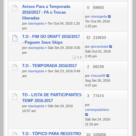
Avisos Para a Temporada
0
69683
2016/2017 - FA e Trocas
por
otaviogeda
liberadas
Ter Out 04, 2016
por
otaviogeda
» Ter Out 04, 2016 1:25
1:25 pm
pm
T.O - FIM DO DRAFT 2016/2017
32
219633
- Peguem Seus Skips
por
giovaninatal
por
otaviogeda
» Sáb Set 24, 2016 3:00
Sáb Out 01, 2016
pm
2:45 pm
1
2
T.O - TEMPORADA 2016/2017
2
68239
por
otaviogeda
» Sex Set 23, 2016 9:46
por
chavao99
am
Seg Set 26, 2016
4:07 pm
TO - LISTA DE PARTICIPANTES
3
77474
TEMP 2016-2017
por
por
otaviogeda
» Sáb Set 24, 2016
camargoadriano
10:57 am
Sáb Set 24, 2016
11:16 pm
T.O - TÓPICO PARA REGISTRO
10
105856