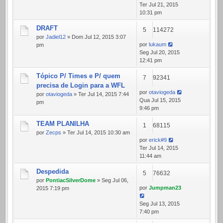
Ter Jul 21, 2015
10:31 pm
DRAFT
5
114272
por
Jadiel12
» Dom Jul 12, 2015 3:07
por
lukaum
pm
Seg Jul 20, 2015
12:41 pm
Tópico P/ Times e P/ quem
7
92341
precisa de Login para a WFL
por
otaviogeda
por
otaviogeda
» Ter Jul 14, 2015 7:44
Qua Jul 15, 2015
pm
9:46 pm
TEAM PLANILHA
1
68115
por
Zecps
» Ter Jul 14, 2015 10:30 am
por
erick#9
Ter Jul 14, 2015
11:44 am
Despedida
5
76632
por
PontiacSilverDome
» Seg Jul 06,
por
Jumpman23
2015 7:19 pm
Seg Jul 13, 2015
7:40 pm