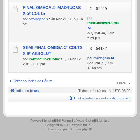
FINAL OMEGA 2º MADRUGAS
2
51449
X 5º COLTS
por
por
otaviogeda
» Sáb Mar 21, 2015 1:04
PontiacSilverDome
pm
Seg Mar 30, 2015
6:54 pm
SEMI FINAL OMEGA 5º COLTS
3
54182
X 8º ABSOLUT
por
otaviogeda
por
PontiacSilverDome
» Qui Mar 12,
Sáb Mar 21, 2015
2015 11:30 pm
12:59 pm
Voltar ao Índice do Fórum
Ir para
Índice do fórum
Todos os horários são
UTC-03:00
Excluir todos os cookies deste painel
.
Powered by
phpBB
® Forum Software © phpBB Limited
Designed by
ST Software
for
PTF
.
Traduzido por:
Suporte phpBB