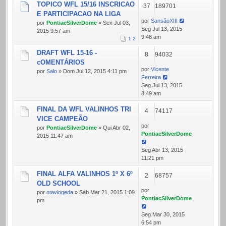
TOPICO WFL 15/16 INSCRICAO
37
189701
E PARTICIPACAO NA LIGA
por
SansãoXIII
por
PontiacSilverDome
» Sex Jul 03,
Seg Jul 13, 2015
2015 9:57 am
9:48 am
1
2
DRAFT WFL 15-16 -
8
94032
cOMENTÁRIOS
por
Vicente
por
Salo
» Dom Jul 12, 2015 4:11 pm
Ferreira
Seg Jul 13, 2015
8:49 am
FINAL DA WFL VALINHOS TRI
4
74117
VICE CAMPEÃO
por
por
PontiacSilverDome
» Qui Abr 02,
PontiacSilverDome
2015 11:47 am
Seg Abr 13, 2015
11:21 pm
FINAL ALFA VALINHOS 1º X 6º
2
68757
OLD SCHOOL
por
por
otaviogeda
» Sáb Mar 21, 2015 1:09
PontiacSilverDome
pm
Seg Mar 30, 2015
6:54 pm