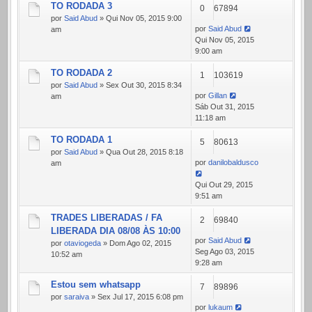
TO RODADA 3
0
67894
por
Said Abud
» Qui Nov 05, 2015 9:00
por
Said Abud
am
Qui Nov 05, 2015
9:00 am
TO RODADA 2
1
103619
por
Said Abud
» Sex Out 30, 2015 8:34
por
Gillan
am
Sáb Out 31, 2015
11:18 am
TO RODADA 1
5
80613
por
Said Abud
» Qua Out 28, 2015 8:18
por
danilobaldusco
am
Qui Out 29, 2015
9:51 am
TRADES LIBERADAS / FA
2
69840
LIBERADA DIA 08/08 ÀS 10:00
por
Said Abud
por
otaviogeda
» Dom Ago 02, 2015
Seg Ago 03, 2015
10:52 am
9:28 am
Estou sem whatsapp
7
89896
por
saraiva
» Sex Jul 17, 2015 6:08 pm
por
lukaum