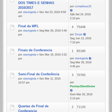
DOS TIMES E SENHAS
por
csmatheus20
2016/2017
por
otaviogeda
» Sex Set 23, 2016 9:50
Sáb Set 24, 2016
am
2:10 pm
Final da WFL
4
75448
por
otaviogeda
» Seg Mar 28, 2016 4:46
por
Zecps
pm
Seg Jun 13, 2016
7:10 pm
Finais de Conferencia
1
65180
por
otaviogeda
» Sex Mar 18, 2016 3:32
por
otaviogeda
pm
Seg Mar 28, 2016
4:45 pm
Semi-Final de Conferência
3
70783
por
otaviogeda
» Sex Mar 11, 2016
por
10:57 am
PontiacSilverDome
Dom Mar 20, 2016
2:14 pm
Quartas de Final de
2
71133
Conferencia