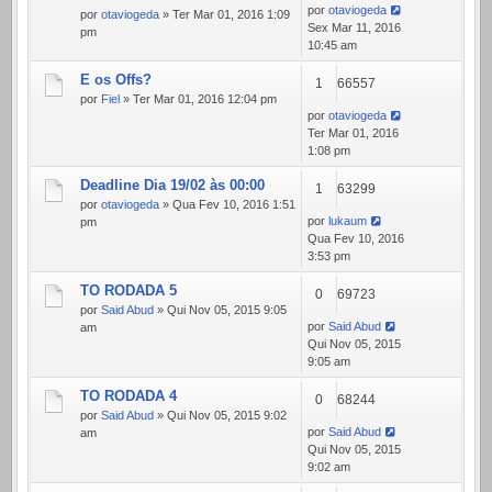
por
otaviogeda
por
otaviogeda
» Ter Mar 01, 2016 1:09
Sex Mar 11, 2016
pm
10:45 am
E os Offs?
1
66557
por
Fiel
» Ter Mar 01, 2016 12:04 pm
por
otaviogeda
Ter Mar 01, 2016
1:08 pm
Deadline Dia 19/02 às 00:00
1
63299
por
otaviogeda
» Qua Fev 10, 2016 1:51
por
lukaum
pm
Qua Fev 10, 2016
3:53 pm
TO RODADA 5
0
69723
por
Said Abud
» Qui Nov 05, 2015 9:05
por
Said Abud
am
Qui Nov 05, 2015
9:05 am
TO RODADA 4
0
68244
por
Said Abud
» Qui Nov 05, 2015 9:02
por
Said Abud
am
Qui Nov 05, 2015
9:02 am