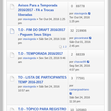
Avisos Para a Temporada
0
69778
2016/2017 - FA e Trocas
por
otaviogeda
liberadas
Ter Out 04, 2016
por
otaviogeda
» Ter Out 04, 2016 1:25
1:25 pm
pm
T.O - FIM DO DRAFT 2016/2017
32
219906
- Peguem Seus Skips
por
giovaninatal
por
otaviogeda
» Sáb Set 24, 2016 3:00
Sáb Out 01, 2016
pm
2:45 pm
1
2
T.O - TEMPORADA 2016/2017
2
68339
por
otaviogeda
» Sex Set 23, 2016 9:46
por
chavao99
am
Seg Set 26, 2016
4:07 pm
TO - LISTA DE PARTICIPANTES
3
77591
TEMP 2016-2017
por
por
otaviogeda
» Sáb Set 24, 2016
camargoadriano
10:57 am
Sáb Set 24, 2016
11:16 pm
T.O - TÓPICO PARA REGISTRO
10
105993