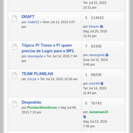
Ter Jul 21, 2015
10:31 pm
DRAFT
5
114410
por
Jadiel12
» Dom Jul 12, 2015 3:07
por
lukaum
pm
Seg Jul 20, 2015
12:41 pm
Tópico P/ Times e P/ quem
7
92458
precisa de Login para a WFL
por
otaviogeda
por
otaviogeda
» Ter Jul 14, 2015 7:44
Qua Jul 15, 2015
pm
9:46 pm
TEAM PLANILHA
1
68206
por
Zecps
» Ter Jul 14, 2015 10:30 am
por
erick#9
Ter Jul 14, 2015
11:44 am
Despedida
5
76743
por
PontiacSilverDome
» Seg Jul 06,
por
Jumpman23
2015 7:19 pm
Seg Jul 13, 2015
7:40 pm