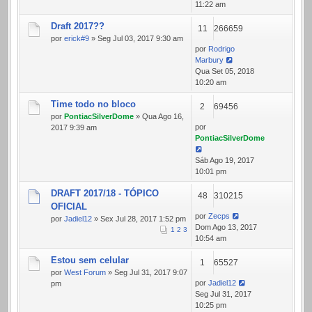
11:22 am
Draft 2017??
11
266659
por
erick#9
» Seg Jul 03, 2017 9:30 am
por
Rodrigo
Marbury
Qua Set 05, 2018
10:20 am
Time todo no bloco
2
69456
por
PontiacSilverDome
» Qua Ago 16,
por
2017 9:39 am
PontiacSilverDome
Sáb Ago 19, 2017
10:01 pm
DRAFT 2017/18 - TÓPICO
48
310215
OFICIAL
por
Zecps
por
Jadiel12
» Sex Jul 28, 2017 1:52 pm
Dom Ago 13, 2017
1
2
3
10:54 am
Estou sem celular
1
65527
por
West Forum
» Seg Jul 31, 2017 9:07
por
Jadiel12
pm
Seg Jul 31, 2017
10:25 pm