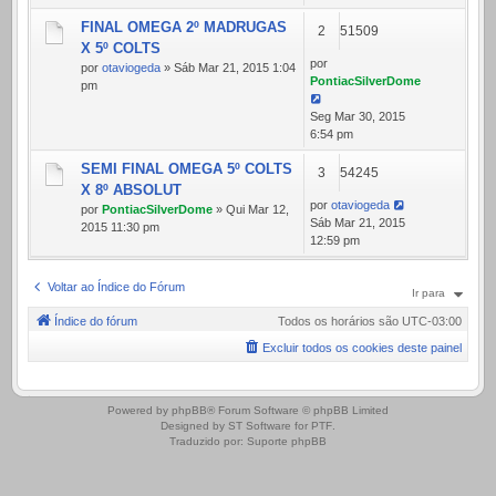
FINAL OMEGA 2º MADRUGAS
2
51509
X 5º COLTS
por
por
otaviogeda
» Sáb Mar 21, 2015 1:04
PontiacSilverDome
pm
Seg Mar 30, 2015
6:54 pm
SEMI FINAL OMEGA 5º COLTS
3
54245
X 8º ABSOLUT
por
otaviogeda
por
PontiacSilverDome
» Qui Mar 12,
Sáb Mar 21, 2015
2015 11:30 pm
12:59 pm
Voltar ao Índice do Fórum
Ir para
Índice do fórum
Todos os horários são
UTC-03:00
Excluir todos os cookies deste painel
.
Powered by
phpBB
® Forum Software © phpBB Limited
Designed by
ST Software
for
PTF
.
Traduzido por:
Suporte phpBB