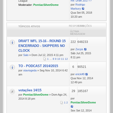
Re: Draft 2017??
League
por
Rodrigo
Moderador:
PontiacSilverDome
Marbury
Ver
Qua Set 05, 2018
última
10:20 am
mensagem
RESPOSTAS
EXIBIÇÕES
TÓPICOS ATIVOS
ÚLTIMA
MENSAGEM
DRAFT WFL 15-16 - ROUND 15
222
648233
ENCERRADO - SKIPPERS NO
por
Zecps
CLOCK
Sáb Jul 25, 2015
por
Salo
» Dom Jul 12, 2015 4:11 pm
8:11 pm
1
…
8
9
10
11
12
TO - PODCAST 2014/2015
6
90521
por
otaviogeda
» Seg Nov 10, 2014 6:42
por
erick#9
am
Qua Nov 12, 2014
12:49 pm
votações 14/15
29
185167
por
PontiacSilverDome
» Dom Ago 24,
por
2014 8:18 pm
PontiacSilverDome
1
2
Sex Set 12, 2014