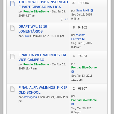
TOPICO WFL 15/16 INSCRICAO
37
190004
E PARTICIPACAO NA LIGA
por
SansãoXIII
por
PontiacSilverDome
» Sex Jul 03,
Seg Jul 13, 2015
2015 9:57 am
9:48 am
1
2
DRAFT WFL 15-16 -
8
94162
cOMENTÁRIOS
por
Vicente
por
Salo
» Dom Jul 12, 2015 4:11 pm
Ferreira
Seg Jul 13, 2015
8:49 am
FINAL DA WFL VALINHOS TRI
4
74223
VICE CAMPEÃO
por
por
PontiacSilverDome
» Qui Abr 02,
PontiacSilverDome
2015 11:47 am
Seg Abr 13, 2015
11:21 pm
FINAL ALFA VALINHOS 1º X 6º
2
68867
OLD SCHOOL
por
por
otaviogeda
» Sáb Mar 21, 2015 1:09
PontiacSilverDome
pm
Seg Mar 30, 2015
6:54 pm