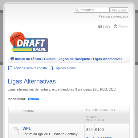
.
Pesquisa avançada
FAQ
Entrar
Índice do fórum
‹
Games
‹
Jogos de Basquete
‹
Ligas Alternativas
Tópicos sem resposta
Tópicos ativos
Ligas Alternativas
Ligas alternativas de fantasy, excetuando as 3 principais (SL, FDB, DBL)
Moderador:
Texano
TÓPICOS
MENSAGENS
FÓRUM
ÚLTIMA
MENSAGEM
WFL
325
6100
Fórum da liga WFL - What a Fantasy