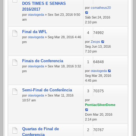
DOS TIMES E SENHAS
por
csmatheus20
2016/2017
por
otaviogeda
» Sex Set 23, 2016 9:50
Sáb Set 24, 2016
am
2:10 pm
Final da WFL
4
74992
por
otaviogeda
» Seg Mar 28, 2016 4:46
por
Zecps
pm
Seg Jun 13, 2016
7:10 pm
Finais de Conferencia
1
64848
por
otaviogeda
» Sex Mar 18, 2016 3:32
por
otaviogeda
pm
Seg Mar 28, 2016
4:45 pm
Semi-Final de Conferência
3
70375
por
otaviogeda
» Sex Mar 11, 2016
por
10:57 am
PontiacSilverDome
Dom Mar 20, 2016
2:14 pm
Quartas de Final de
2
70767
Conferencia