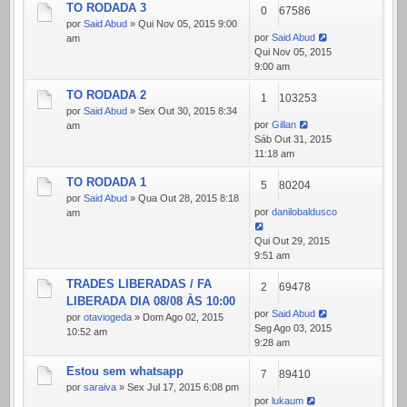
TO RODADA 3
0
67586
por
Said Abud
» Qui Nov 05, 2015 9:00
por
Said Abud
am
Qui Nov 05, 2015
9:00 am
TO RODADA 2
1
103253
por
Said Abud
» Sex Out 30, 2015 8:34
por
Gillan
am
Sáb Out 31, 2015
11:18 am
TO RODADA 1
5
80204
por
Said Abud
» Qua Out 28, 2015 8:18
por
danilobaldusco
am
Qui Out 29, 2015
9:51 am
TRADES LIBERADAS / FA
2
69478
LIBERADA DIA 08/08 ÀS 10:00
por
Said Abud
por
otaviogeda
» Dom Ago 02, 2015
Seg Ago 03, 2015
10:52 am
9:28 am
Estou sem whatsapp
7
89410
por
saraiva
» Sex Jul 17, 2015 6:08 pm
por
lukaum