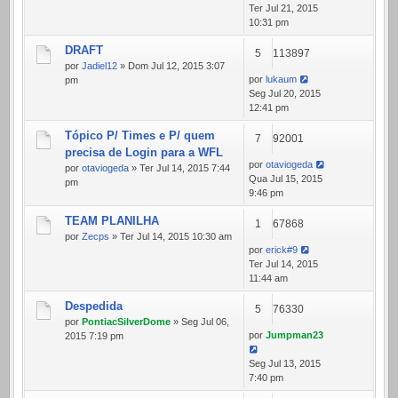
Ter Jul 21, 2015
10:31 pm
DRAFT
5
113897
por
Jadiel12
» Dom Jul 12, 2015 3:07
por
lukaum
pm
Seg Jul 20, 2015
12:41 pm
Tópico P/ Times e P/ quem
7
92001
precisa de Login para a WFL
por
otaviogeda
por
otaviogeda
» Ter Jul 14, 2015 7:44
Qua Jul 15, 2015
pm
9:46 pm
TEAM PLANILHA
1
67868
por
Zecps
» Ter Jul 14, 2015 10:30 am
por
erick#9
Ter Jul 14, 2015
11:44 am
Despedida
5
76330
por
PontiacSilverDome
» Seg Jul 06,
por
Jumpman23
2015 7:19 pm
Seg Jul 13, 2015
7:40 pm