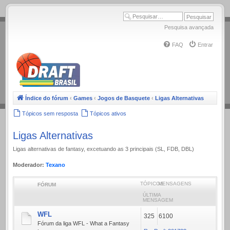
.
Pesquisa avançada
FAQ
Entrar
Índice do fórum
‹
Games
‹
Jogos de Basquete
‹
Ligas Alternativas
Tópicos sem resposta
Tópicos ativos
Ligas Alternativas
Ligas alternativas de fantasy, excetuando as 3 principais (SL, FDB, DBL)
Moderador:
Texano
TÓPICOS
MENSAGENS
FÓRUM
ÚLTIMA
MENSAGEM
WFL
325
6100
Fórum da liga WFL - What a Fantasy