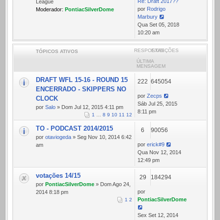
Re: Draft 2017??
League
por
Rodrigo
Moderador:
PontiacSilverDome
Marbury
Ver
Qua Set 05, 2018
última
10:20 am
mensagem
RESPOSTAS
EXIBIÇÕES
TÓPICOS ATIVOS
ÚLTIMA
MENSAGEM
DRAFT WFL 15-16 - ROUND 15
222
645054
ENCERRADO - SKIPPERS NO
por
Zecps
CLOCK
Sáb Jul 25, 2015
por
Salo
» Dom Jul 12, 2015 4:11 pm
8:11 pm
1
…
8
9
10
11
12
TO - PODCAST 2014/2015
6
90056
por
otaviogeda
» Seg Nov 10, 2014 6:42
por
erick#9
am
Qua Nov 12, 2014
12:49 pm
votações 14/15
29
184294
por
PontiacSilverDome
» Dom Ago 24,
por
2014 8:18 pm
PontiacSilverDome
1
2
Sex Set 12, 2014