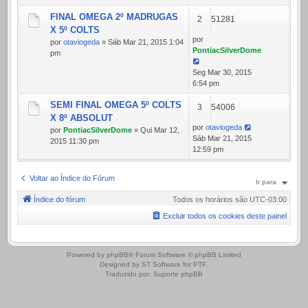
FINAL OMEGA 2º MADRUGAS
2
51281
X 5º COLTS
por
por
otaviogeda
» Sáb Mar 21, 2015 1:04
PontiacSilverDome
pm
Seg Mar 30, 2015
6:54 pm
SEMI FINAL OMEGA 5º COLTS
3
54006
X 8º ABSOLUT
por
otaviogeda
por
PontiacSilverDome
» Qui Mar 12,
Sáb Mar 21, 2015
2015 11:30 pm
12:59 pm
Voltar ao Índice do Fórum
Ir para
Índice do fórum
Todos os horários são
UTC-03:00
Excluir todos os cookies deste painel
.
Powered by
phpBB
® Forum Software © phpBB Limited
Designed by
ST Software
for
PTF
.
Traduzido por:
Suporte phpBB