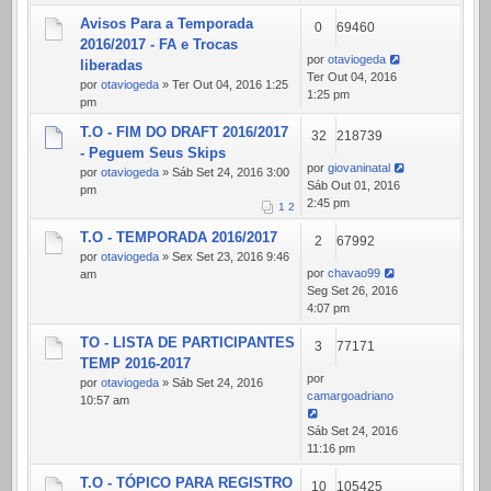
Avisos Para a Temporada
0
69460
2016/2017 - FA e Trocas
por
otaviogeda
liberadas
Ter Out 04, 2016
por
otaviogeda
» Ter Out 04, 2016 1:25
1:25 pm
pm
T.O - FIM DO DRAFT 2016/2017
32
218739
- Peguem Seus Skips
por
giovaninatal
por
otaviogeda
» Sáb Set 24, 2016 3:00
Sáb Out 01, 2016
pm
2:45 pm
1
2
T.O - TEMPORADA 2016/2017
2
67992
por
otaviogeda
» Sex Set 23, 2016 9:46
por
chavao99
am
Seg Set 26, 2016
4:07 pm
TO - LISTA DE PARTICIPANTES
3
77171
TEMP 2016-2017
por
por
otaviogeda
» Sáb Set 24, 2016
camargoadriano
10:57 am
Sáb Set 24, 2016
11:16 pm
T.O - TÓPICO PARA REGISTRO
10
105425