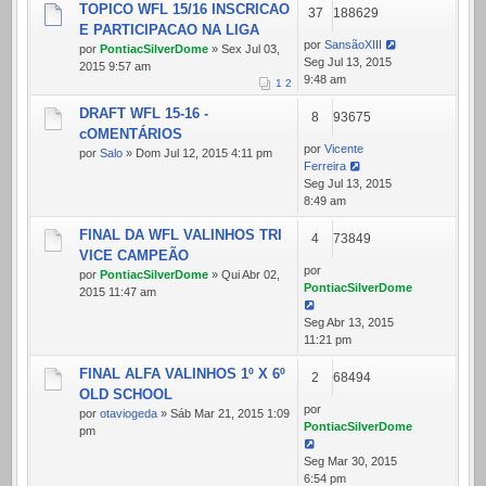
TOPICO WFL 15/16 INSCRICAO
37
188629
E PARTICIPACAO NA LIGA
por
SansãoXIII
por
PontiacSilverDome
» Sex Jul 03,
Seg Jul 13, 2015
2015 9:57 am
9:48 am
1
2
DRAFT WFL 15-16 -
8
93675
cOMENTÁRIOS
por
Vicente
por
Salo
» Dom Jul 12, 2015 4:11 pm
Ferreira
Seg Jul 13, 2015
8:49 am
FINAL DA WFL VALINHOS TRI
4
73849
VICE CAMPEÃO
por
por
PontiacSilverDome
» Qui Abr 02,
PontiacSilverDome
2015 11:47 am
Seg Abr 13, 2015
11:21 pm
FINAL ALFA VALINHOS 1º X 6º
2
68494
OLD SCHOOL
por
por
otaviogeda
» Sáb Mar 21, 2015 1:09
PontiacSilverDome
pm
Seg Mar 30, 2015
6:54 pm