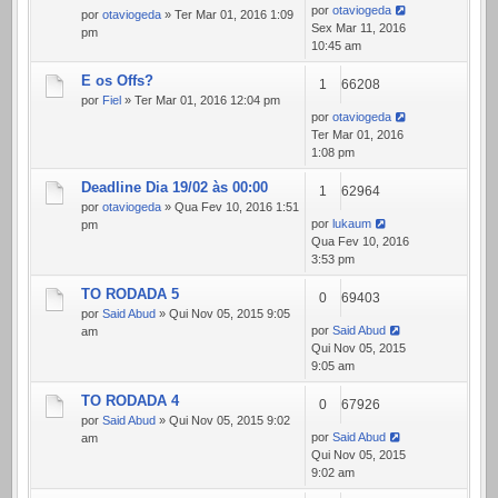
por
otaviogeda
por
otaviogeda
» Ter Mar 01, 2016 1:09
Sex Mar 11, 2016
pm
10:45 am
E os Offs?
1
66208
por
Fiel
» Ter Mar 01, 2016 12:04 pm
por
otaviogeda
Ter Mar 01, 2016
1:08 pm
Deadline Dia 19/02 às 00:00
1
62964
por
otaviogeda
» Qua Fev 10, 2016 1:51
por
lukaum
pm
Qua Fev 10, 2016
3:53 pm
TO RODADA 5
0
69403
por
Said Abud
» Qui Nov 05, 2015 9:05
por
Said Abud
am
Qui Nov 05, 2015
9:05 am
TO RODADA 4
0
67926
por
Said Abud
» Qui Nov 05, 2015 9:02
por
Said Abud
am
Qui Nov 05, 2015
9:02 am