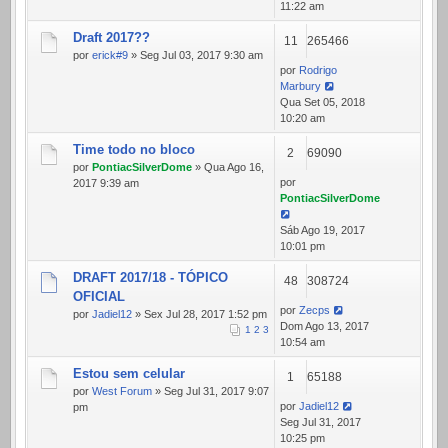
11:22 am
Draft 2017??
11
265466
por
erick#9
» Seg Jul 03, 2017 9:30 am
por
Rodrigo
Marbury
Qua Set 05, 2018
10:20 am
Time todo no bloco
2
69090
por
PontiacSilverDome
» Qua Ago 16,
por
2017 9:39 am
PontiacSilverDome
Sáb Ago 19, 2017
10:01 pm
DRAFT 2017/18 - TÓPICO
48
308724
OFICIAL
por
Zecps
por
Jadiel12
» Sex Jul 28, 2017 1:52 pm
Dom Ago 13, 2017
1
2
3
10:54 am
Estou sem celular
1
65188
por
West Forum
» Seg Jul 31, 2017 9:07
por
Jadiel12
pm
Seg Jul 31, 2017
10:25 pm