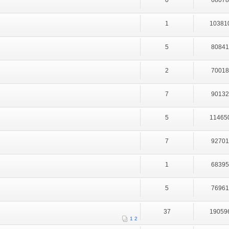
0
6807
1
10381
5
8084
2
7001
7
9013
5
11465
7
9270
1
6839
5
7696
37
19059
1
2