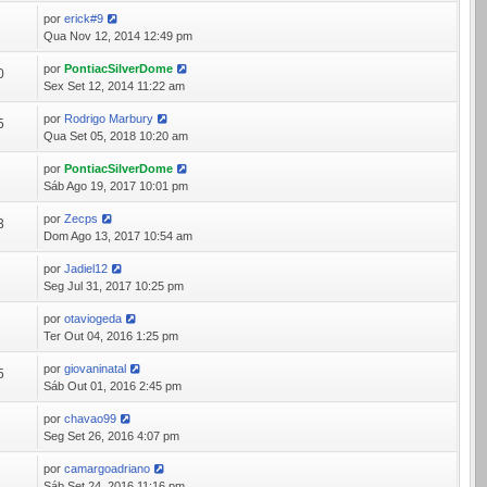
por
erick#9
9
Qua Nov 12, 2014 12:49 pm
por
PontiacSilverDome
0
Sex Set 12, 2014 11:22 am
por
Rodrigo Marbury
5
Qua Set 05, 2018 10:20 am
por
PontiacSilverDome
5
Sáb Ago 19, 2017 10:01 pm
por
Zecps
3
Dom Ago 13, 2017 10:54 am
por
Jadiel12
8
Seg Jul 31, 2017 10:25 pm
por
otaviogeda
3
Ter Out 04, 2016 1:25 pm
por
giovaninatal
5
Sáb Out 01, 2016 2:45 pm
por
chavao99
2
Seg Set 26, 2016 4:07 pm
por
camargoadriano
6
Sáb Set 24, 2016 11:16 pm