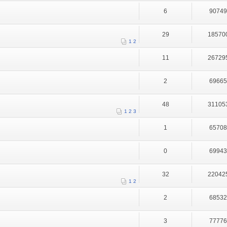
6
9074
29
18570
1
2
11
26729
2
6966
48
31105
1
2
3
1
6570
0
6994
32
22042
1
2
2
6853
3
7777