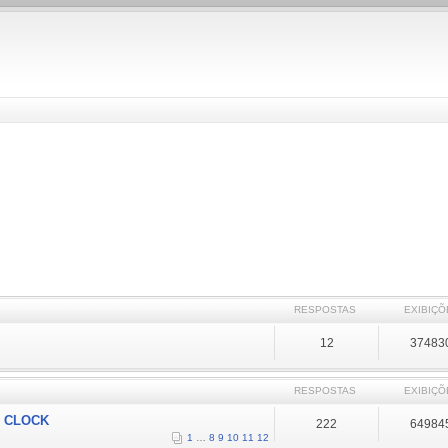
RESPOSTAS
EXIBIÇÕ
12
37483
RESPOSTAS
EXIBIÇÕ
O CLOCK
222
64984
1
…
8
9
10
11
12