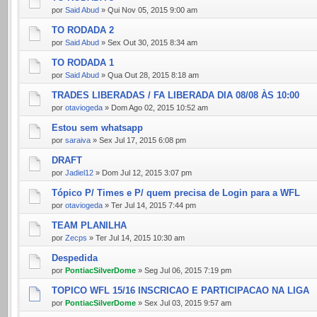
por
Said Abud
» Qui Nov 05, 2015 9:00 am
TO RODADA 2
por
Said Abud
» Sex Out 30, 2015 8:34 am
TO RODADA 1
por
Said Abud
» Qua Out 28, 2015 8:18 am
TRADES LIBERADAS / FA LIBERADA DIA 08/08 ÀS 10:00
por
otaviogeda
» Dom Ago 02, 2015 10:52 am
Estou sem whatsapp
por
saraiva
» Sex Jul 17, 2015 6:08 pm
DRAFT
por
Jadiel12
» Dom Jul 12, 2015 3:07 pm
Tópico P/ Times e P/ quem precisa de Login para a WFL
por
otaviogeda
» Ter Jul 14, 2015 7:44 pm
TEAM PLANILHA
por
Zecps
» Ter Jul 14, 2015 10:30 am
Despedida
por
PontiacSilverDome
» Seg Jul 06, 2015 7:19 pm
TOPICO WFL 15/16 INSCRICAO E PARTICIPACAO NA LIGA
por
PontiacSilverDome
» Sex Jul 03, 2015 9:57 am