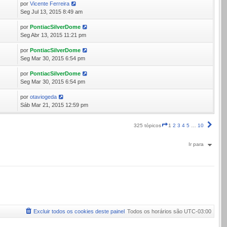
por
Vicente Ferreira
4
Seg Jul 13, 2015 8:49 am
por
PontiacSilverDome
9
Seg Abr 13, 2015 11:21 pm
por
PontiacSilverDome
7
Seg Mar 30, 2015 6:54 pm
por
PontiacSilverDome
0
Seg Mar 30, 2015 6:54 pm
por
otaviogeda
5
Sáb Mar 21, 2015 12:59 pm
Página
Próx
325 tópicos
1
2
3
4
5
…
10
1
de
Ir para
10
Excluir todos os cookies deste painel
Todos os horários são
UTC-03:00