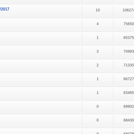
/2017
10
10627
4
7565
1
6537
3
7099
2
7133
1
6672
1
6346
0
6990
0
6843