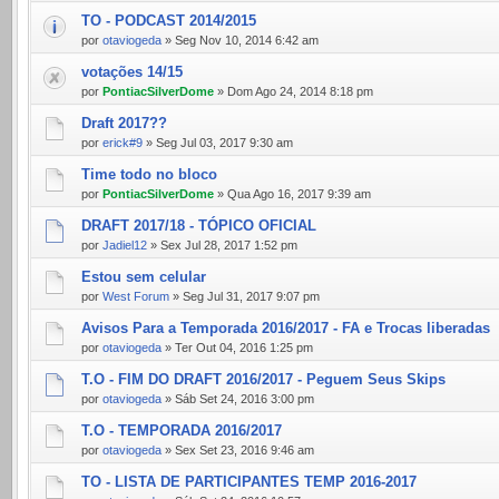
TO - PODCAST 2014/2015
por
otaviogeda
» Seg Nov 10, 2014 6:42 am
votações 14/15
por
PontiacSilverDome
» Dom Ago 24, 2014 8:18 pm
Draft 2017??
por
erick#9
» Seg Jul 03, 2017 9:30 am
Time todo no bloco
por
PontiacSilverDome
» Qua Ago 16, 2017 9:39 am
DRAFT 2017/18 - TÓPICO OFICIAL
por
Jadiel12
» Sex Jul 28, 2017 1:52 pm
Estou sem celular
por
West Forum
» Seg Jul 31, 2017 9:07 pm
Avisos Para a Temporada 2016/2017 - FA e Trocas liberadas
por
otaviogeda
» Ter Out 04, 2016 1:25 pm
T.O - FIM DO DRAFT 2016/2017 - Peguem Seus Skips
por
otaviogeda
» Sáb Set 24, 2016 3:00 pm
T.O - TEMPORADA 2016/2017
por
otaviogeda
» Sex Set 23, 2016 9:46 am
TO - LISTA DE PARTICIPANTES TEMP 2016-2017