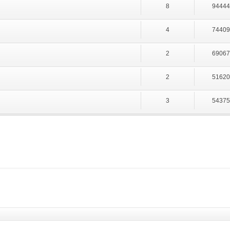
8
9444
4
7440
2
6906
2
5162
3
5437