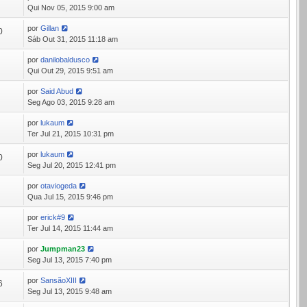
8
Qui Nov 05, 2015 9:00 am
por
Gillan
0
Sáb Out 31, 2015 11:18 am
por
danilobaldusco
1
Qui Out 29, 2015 9:51 am
por
Said Abud
8
Seg Ago 03, 2015 9:28 am
por
lukaum
2
Ter Jul 21, 2015 10:31 pm
por
lukaum
0
Seg Jul 20, 2015 12:41 pm
por
otaviogeda
1
Qua Jul 15, 2015 9:46 pm
por
erick#9
5
Ter Jul 14, 2015 11:44 am
por
Jumpman23
1
Seg Jul 13, 2015 7:40 pm
por
SansãoXIII
6
Seg Jul 13, 2015 9:48 am