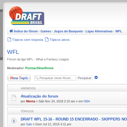
.
Índice do fórum
‹
Games
‹
Jogos de Basquete
‹
Ligas Alternativas
‹
WFL
Tópicos sem resposta
Tópicos ativos
WFL
Fórum da liga WFL - What a Fantasy League
Moderador:
PontiacSilverDome
Novo Tópico
Pesquisa
avançada
ANÚNCIOS
Atualização do forum
por
Menta
» Sáb Nov 24, 2018 2:10 am » em
NBA
TÓPICOS
DRAFT WFL 15-16 - ROUND 15 ENCERRADO - SKIPPERS N
por
Salo
» Dom Jul 12, 2015 4:11 pm