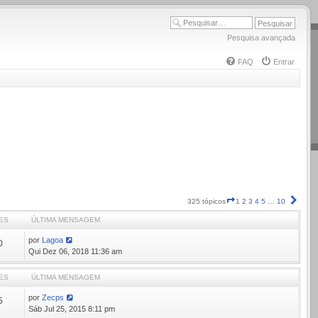
Pesquisa avançada
FAQ
Entrar
Página
Próx
325 tópicos
1
2
3
4
5
…
10
1
ES
ÚLTIMA MENSAGEM
de
10
por
Lagoa
0
Qui Dez 06, 2018 11:36 am
ES
ÚLTIMA MENSAGEM
por
Zecps
5
Sáb Jul 25, 2015 8:11 pm