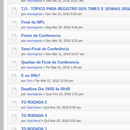
por
otaviogeda
» Sáb Set 24, 2016 10:57 am
T.O - TÓPICO PARA REGISTRO DOS TIMES E SENHAS 2016
por
otaviogeda
» Sex Set 23, 2016 9:50 am
Final da WFL
por
otaviogeda
» Seg Mar 28, 2016 4:46 pm
Finais de Conferencia
por
otaviogeda
» Sex Mar 18, 2016 3:32 pm
Semi-Final de Conferência
por
otaviogeda
» Sex Mar 11, 2016 10:57 am
Quartas de Final de Conferencia
por
otaviogeda
» Ter Mar 01, 2016 1:09 pm
E os Offs?
por
Fiel
» Ter Mar 01, 2016 12:04 pm
Deadline Dia 19/02 às 00:00
por
otaviogeda
» Qua Fev 10, 2016 1:51 pm
TO RODADA 5
por
Said Abud
» Qui Nov 05, 2015 9:05 am
TO RODADA 4
por
Said Abud
» Qui Nov 05, 2015 9:02 am
TO RODADA 3