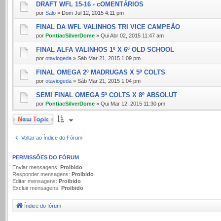
DRAFT WFL 15-16 - cOMENTÁRIOS
por
Salo
» Dom Jul 12, 2015 4:11 pm
FINAL DA WFL VALINHOS TRI VICE CAMPEÃO
por
PontiacSilverDome
» Qui Abr 02, 2015 11:47 am
FINAL ALFA VALINHOS 1º X 6º OLD SCHOOL
por
otaviogeda
» Sáb Mar 21, 2015 1:09 pm
FINAL OMEGA 2º MADRUGAS X 5º COLTS
por
otaviogeda
» Sáb Mar 21, 2015 1:04 pm
SEMI FINAL OMEGA 5º COLTS X 8º ABSOLUT
por
PontiacSilverDome
» Qui Mar 12, 2015 11:30 pm
Novo Tópico
Voltar ao Índice do Fórum
PERMISSÕES DO FÓRUM
Enviar mensagens:
Proibido
Responder mensagens:
Proibido
Editar mensagens:
Proibido
Excluir mensagens:
Proibido
Índice do fórum