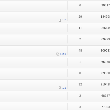
6
9031
29
18479
1
2
11
26614
2
6929
48
30953
1
2
3
1
6537
0
6963
32
21942
1
2
2
6818
3
7739