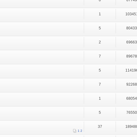
0
6774
1
10345
5
8043
2
6966
7
8967
5
11419
7
9226
1
6805
5
7655
37
18948
1
2