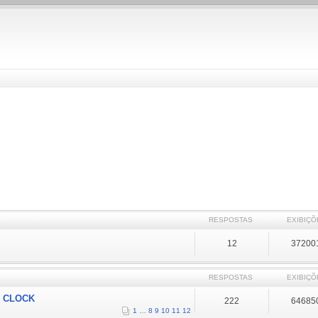
RESPOSTAS
EXIBIÇÕ
12
37200
RESPOSTAS
EXIBIÇÕ
O CLOCK
222
64685
1
…
8
9
10
11
12