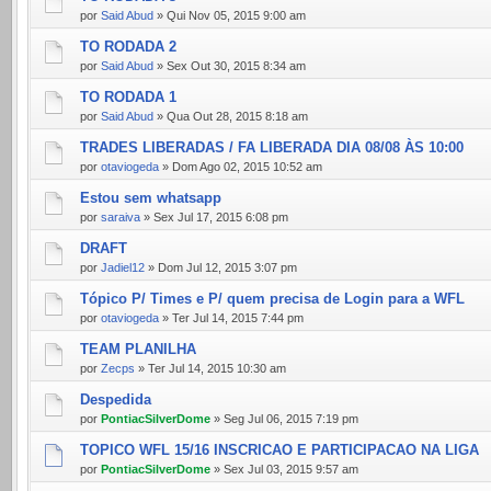
por
Said Abud
» Qui Nov 05, 2015 9:00 am
TO RODADA 2
por
Said Abud
» Sex Out 30, 2015 8:34 am
TO RODADA 1
por
Said Abud
» Qua Out 28, 2015 8:18 am
TRADES LIBERADAS / FA LIBERADA DIA 08/08 ÀS 10:00
por
otaviogeda
» Dom Ago 02, 2015 10:52 am
Estou sem whatsapp
por
saraiva
» Sex Jul 17, 2015 6:08 pm
DRAFT
por
Jadiel12
» Dom Jul 12, 2015 3:07 pm
Tópico P/ Times e P/ quem precisa de Login para a WFL
por
otaviogeda
» Ter Jul 14, 2015 7:44 pm
TEAM PLANILHA
por
Zecps
» Ter Jul 14, 2015 10:30 am
Despedida
por
PontiacSilverDome
» Seg Jul 06, 2015 7:19 pm
TOPICO WFL 15/16 INSCRICAO E PARTICIPACAO NA LIGA
por
PontiacSilverDome
» Sex Jul 03, 2015 9:57 am