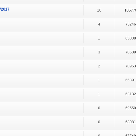
/2017
10
10577
4
7524
1
6503
3
7058
2
7096
1
6639
1
6313
0
6955
0
6808