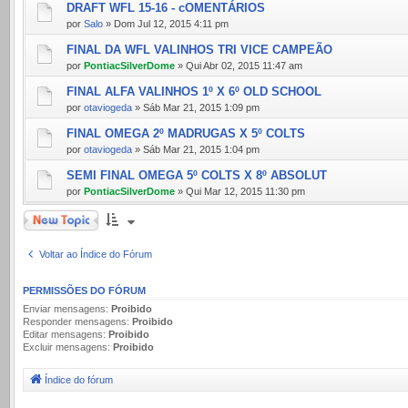
DRAFT WFL 15-16 - cOMENTÁRIOS
por
Salo
» Dom Jul 12, 2015 4:11 pm
FINAL DA WFL VALINHOS TRI VICE CAMPEÃO
por
PontiacSilverDome
» Qui Abr 02, 2015 11:47 am
FINAL ALFA VALINHOS 1º X 6º OLD SCHOOL
por
otaviogeda
» Sáb Mar 21, 2015 1:09 pm
FINAL OMEGA 2º MADRUGAS X 5º COLTS
por
otaviogeda
» Sáb Mar 21, 2015 1:04 pm
SEMI FINAL OMEGA 5º COLTS X 8º ABSOLUT
por
PontiacSilverDome
» Qui Mar 12, 2015 11:30 pm
Novo Tópico
Voltar ao Índice do Fórum
PERMISSÕES DO FÓRUM
Enviar mensagens:
Proibido
Responder mensagens:
Proibido
Editar mensagens:
Proibido
Excluir mensagens:
Proibido
Índice do fórum