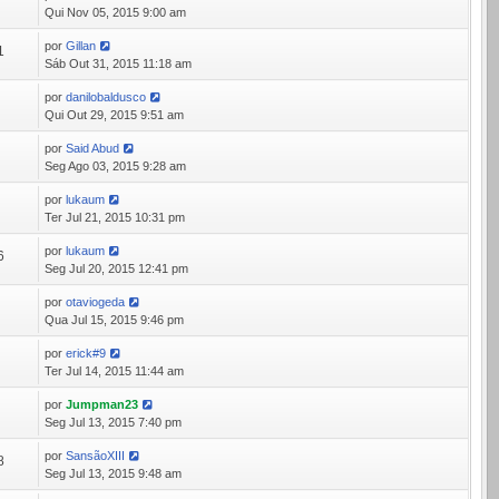
9
Qui Nov 05, 2015 9:00 am
por
Gillan
1
Sáb Out 31, 2015 11:18 am
por
danilobaldusco
3
Qui Out 29, 2015 9:51 am
por
Said Abud
3
Seg Ago 03, 2015 9:28 am
por
lukaum
8
Ter Jul 21, 2015 10:31 pm
por
lukaum
6
Seg Jul 20, 2015 12:41 pm
por
otaviogeda
8
Qua Jul 15, 2015 9:46 pm
por
erick#9
4
Ter Jul 14, 2015 11:44 am
por
Jumpman23
0
Seg Jul 13, 2015 7:40 pm
por
SansãoXIII
8
Seg Jul 13, 2015 9:48 am