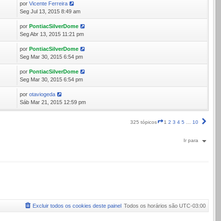
por
Vicente Ferreira
2
Seg Jul 13, 2015 8:49 am
por
PontiacSilverDome
7
Seg Abr 13, 2015 11:21 pm
por
PontiacSilverDome
3
Seg Mar 30, 2015 6:54 pm
por
PontiacSilverDome
9
Seg Mar 30, 2015 6:54 pm
por
otaviogeda
9
Sáb Mar 21, 2015 12:59 pm
Página
Próx
325 tópicos
1
2
3
4
5
…
10
1
de
Ir para
10
Excluir todos os cookies deste painel
Todos os horários são
UTC-03:00