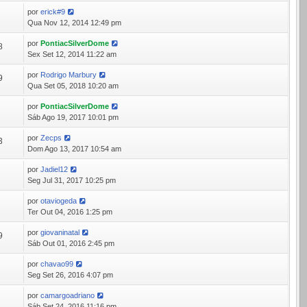
por
erick#9
7
Qua Nov 12, 2014 12:49 pm
por
PontiacSilverDome
8
Sex Set 12, 2014 11:22 am
por
Rodrigo Marbury
9
Qua Set 05, 2018 10:20 am
por
PontiacSilverDome
9
Sáb Ago 19, 2017 10:01 pm
por
Zecps
3
Dom Ago 13, 2017 10:54 am
por
Jadiel12
5
Seg Jul 31, 2017 10:25 pm
por
otaviogeda
0
Ter Out 04, 2016 1:25 pm
por
giovaninatal
9
Sáb Out 01, 2016 2:45 pm
por
chavao99
7
Seg Set 26, 2016 4:07 pm
por
camargoadriano
3
Sáb Set 24, 2016 11:16 pm