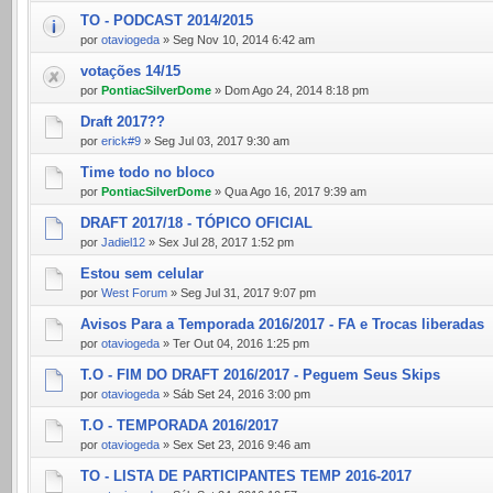
TO - PODCAST 2014/2015
por
otaviogeda
» Seg Nov 10, 2014 6:42 am
votações 14/15
por
PontiacSilverDome
» Dom Ago 24, 2014 8:18 pm
Draft 2017??
por
erick#9
» Seg Jul 03, 2017 9:30 am
Time todo no bloco
por
PontiacSilverDome
» Qua Ago 16, 2017 9:39 am
DRAFT 2017/18 - TÓPICO OFICIAL
por
Jadiel12
» Sex Jul 28, 2017 1:52 pm
Estou sem celular
por
West Forum
» Seg Jul 31, 2017 9:07 pm
Avisos Para a Temporada 2016/2017 - FA e Trocas liberadas
por
otaviogeda
» Ter Out 04, 2016 1:25 pm
T.O - FIM DO DRAFT 2016/2017 - Peguem Seus Skips
por
otaviogeda
» Sáb Set 24, 2016 3:00 pm
T.O - TEMPORADA 2016/2017
por
otaviogeda
» Sex Set 23, 2016 9:46 am
TO - LISTA DE PARTICIPANTES TEMP 2016-2017