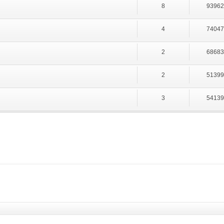
8
9396
4
7404
2
6868
2
5139
3
5413