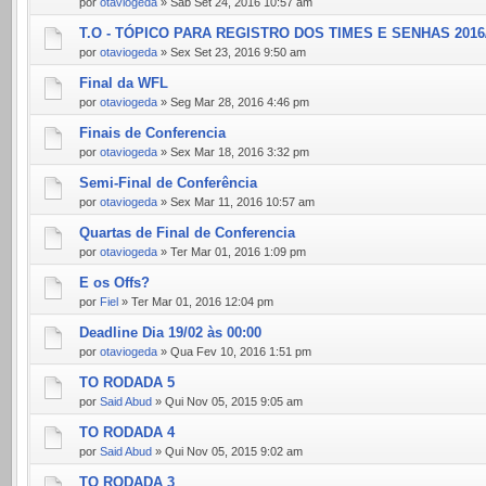
por
otaviogeda
» Sáb Set 24, 2016 10:57 am
T.O - TÓPICO PARA REGISTRO DOS TIMES E SENHAS 2016
por
otaviogeda
» Sex Set 23, 2016 9:50 am
Final da WFL
por
otaviogeda
» Seg Mar 28, 2016 4:46 pm
Finais de Conferencia
por
otaviogeda
» Sex Mar 18, 2016 3:32 pm
Semi-Final de Conferência
por
otaviogeda
» Sex Mar 11, 2016 10:57 am
Quartas de Final de Conferencia
por
otaviogeda
» Ter Mar 01, 2016 1:09 pm
E os Offs?
por
Fiel
» Ter Mar 01, 2016 12:04 pm
Deadline Dia 19/02 às 00:00
por
otaviogeda
» Qua Fev 10, 2016 1:51 pm
TO RODADA 5
por
Said Abud
» Qui Nov 05, 2015 9:05 am
TO RODADA 4
por
Said Abud
» Qui Nov 05, 2015 9:02 am
TO RODADA 3