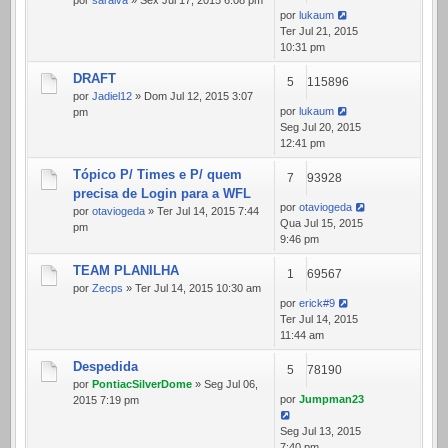
por
saraiva
» Sex Jul 17, 2015 6:08 pm
por
lukaum
Ter Jul 21, 2015
10:31 pm
DRAFT
5
115896
por
Jadiel12
» Dom Jul 12, 2015 3:07
por
lukaum
pm
Seg Jul 20, 2015
12:41 pm
Tópico P/ Times e P/ quem
7
93928
precisa de Login para a WFL
por
otaviogeda
por
otaviogeda
» Ter Jul 14, 2015 7:44
Qua Jul 15, 2015
pm
9:46 pm
TEAM PLANILHA
1
69567
por
Zecps
» Ter Jul 14, 2015 10:30 am
por
erick#9
Ter Jul 14, 2015
11:44 am
Despedida
5
78190
por
PontiacSilverDome
» Seg Jul 06,
por
Jumpman23
2015 7:19 pm
Seg Jul 13, 2015
7:40 pm