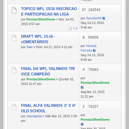
TOPICO WFL 15/16 INSCRICAO
37
192542
E PARTICIPACAO NA LIGA
por
SansãoXIII
por
PontiacSilverDome
» Sex Jul 03,
Seg Jul 13, 2015
2015 9:57 am
9:48 am
1
2
DRAFT WFL 15-16 -
8
95658
cOMENTÁRIOS
por
Vicente
por
Salo
» Dom Jul 12, 2015 4:11 pm
Ferreira
Seg Jul 13, 2015
8:49 am
FINAL DA WFL VALINHOS TRI
4
75563
VICE CAMPEÃO
por
por
PontiacSilverDome
» Qui Abr 02,
PontiacSilverDome
2015 11:47 am
Seg Abr 13, 2015
11:21 pm
FINAL ALFA VALINHOS 1º X 6º
2
70227
OLD SCHOOL
por
por
otaviogeda
» Sáb Mar 21, 2015 1:09
PontiacSilverDome
pm
Seg Mar 30, 2015