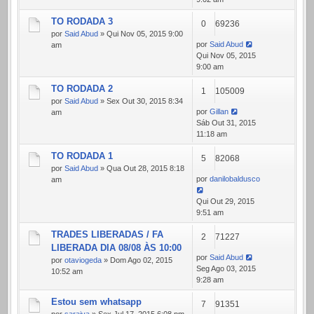
TO RODADA 3
0
69236
por
Said Abud
» Qui Nov 05, 2015 9:00
por
Said Abud
am
Qui Nov 05, 2015
9:00 am
TO RODADA 2
1
105009
por
Said Abud
» Sex Out 30, 2015 8:34
por
Gillan
am
Sáb Out 31, 2015
11:18 am
TO RODADA 1
5
82068
por
Said Abud
» Qua Out 28, 2015 8:18
por
danilobaldusco
am
Qui Out 29, 2015
9:51 am
TRADES LIBERADAS / FA
2
71227
LIBERADA DIA 08/08 ÀS 10:00
por
Said Abud
por
otaviogeda
» Dom Ago 02, 2015
Seg Ago 03, 2015
10:52 am
9:28 am
Estou sem whatsapp
7
91351