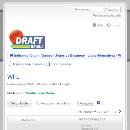
.
Pesquisa avançada
FAQ
Entrar
Índice do fórum
‹
Games
‹
Jogos de Basquete
‹
Ligas Alternativas
‹
WFL
Tópicos sem resposta
Tópicos ativos
WFL
Fórum da liga WFL - What a Fantasy League
Moderador:
PontiacSilverDome
Novo Tópico
Pesquisa
avançada
Página
Próx
325 tópicos
1
2
3
4
5
…
10
1
RESPOSTAS
EXIBIÇÕES
ANÚNCIOS
de
10
ÚLTIMA
MENSAGEM