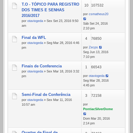
T.O - TÓPICO PARA REGISTRO
10
107532
DOS TIMES E SENHAS
por
csmatheus20
2016/2017
por
otaviogeda
» Sex Set 23, 2016 9:50
Sáb Set 24, 2016
am
2:10 pm
Final da WFL
4
76850
por
otaviogeda
» Seg Mar 28, 2016 4:46
por
Zecps
pm
Seg Jun 13, 2016
7:10 pm
Finais de Conferencia
1
66543
por
otaviogeda
» Sex Mar 18, 2016 3:32
por
otaviogeda
pm
Seg Mar 28, 2016
4:45 pm
Semi-Final de Conferência
3
72158
por
otaviogeda
» Sex Mar 11, 2016
por
10:57 am
PontiacSilverDome
Dom Mar 20, 2016
2:14 pm
Quartas de Final de