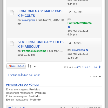
6:54 pm
FINAL OMEGA 2º MADRUGAS
2
52196
X 5º COLTS
por
por
otaviogeda
» Sáb Mar 21, 2015 1:04
PontiacSilverDome
pm
Seg Mar 30, 2015
6:54 pm
SEMI FINAL OMEGA 5º COLTS
3
54949
X 8º ABSOLUT
por
otaviogeda
por
PontiacSilverDome
» Qui Mar 12,
Sáb Mar 21, 2015
2015 11:30 pm
12:59 pm
Novo Tópico
Página
Próx
325 tópicos
1
2
3
4
5
…
10
1
de
Voltar ao Índice do Fórum
Ir para
10
PERMISSÕES DO FÓRUM
Enviar mensagens:
Proibido
Responder mensagens:
Proibido
Editar mensagens:
Proibido
Excluir mensagens:
Proibido