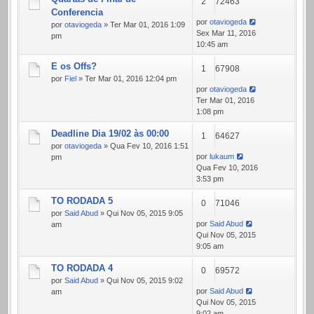
2
72463
Conferencia
por
otaviogeda
por
otaviogeda
» Ter Mar 01, 2016 1:09
Sex Mar 11, 2016
pm
10:45 am
E os Offs?
1
67908
por
Fiel
» Ter Mar 01, 2016 12:04 pm
por
otaviogeda
Ter Mar 01, 2016
1:08 pm
Deadline Dia 19/02 às 00:00
1
64627
por
otaviogeda
» Qua Fev 10, 2016 1:51
por
lukaum
pm
Qua Fev 10, 2016
3:53 pm
TO RODADA 5
0
71046
por
Said Abud
» Qui Nov 05, 2015 9:05
por
Said Abud
am
Qui Nov 05, 2015
9:05 am
TO RODADA 4
0
69572
por
Said Abud
» Qui Nov 05, 2015 9:02
por
Said Abud
am
Qui Nov 05, 2015
9:02 am