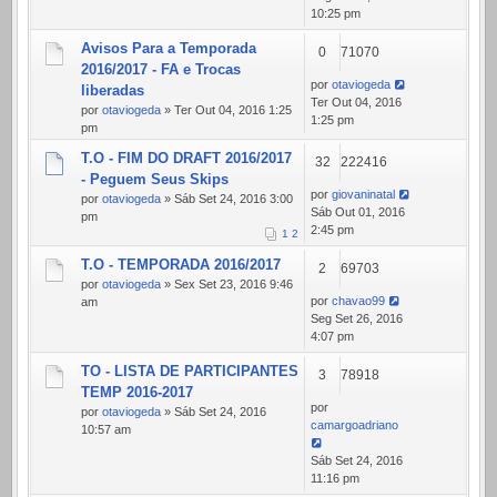
10:25 pm
Avisos Para a Temporada
0
71070
2016/2017 - FA e Trocas
por
otaviogeda
liberadas
Ter Out 04, 2016
por
otaviogeda
» Ter Out 04, 2016 1:25
1:25 pm
pm
T.O - FIM DO DRAFT 2016/2017
32
222416
- Peguem Seus Skips
por
giovaninatal
por
otaviogeda
» Sáb Set 24, 2016 3:00
Sáb Out 01, 2016
pm
2:45 pm
1
2
T.O - TEMPORADA 2016/2017
2
69703
por
otaviogeda
» Sex Set 23, 2016 9:46
por
chavao99
am
Seg Set 26, 2016
4:07 pm
TO - LISTA DE PARTICIPANTES
3
78918
TEMP 2016-2017
por
por
otaviogeda
» Sáb Set 24, 2016
camargoadriano
10:57 am
Sáb Set 24, 2016
11:16 pm