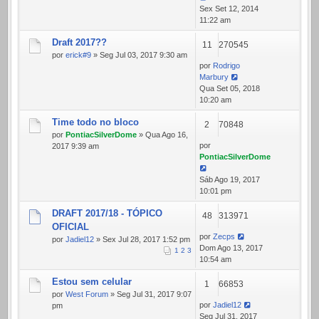
Sex Set 12, 2014
11:22 am
Draft 2017??
11
270545
por
erick#9
» Seg Jul 03, 2017 9:30 am
por
Rodrigo
Marbury
Qua Set 05, 2018
10:20 am
Time todo no bloco
2
70848
por
PontiacSilverDome
» Qua Ago 16,
por
2017 9:39 am
PontiacSilverDome
Sáb Ago 19, 2017
10:01 pm
DRAFT 2017/18 - TÓPICO
48
313971
OFICIAL
por
Zecps
por
Jadiel12
» Sex Jul 28, 2017 1:52 pm
Dom Ago 13, 2017
1
2
3
10:54 am
Estou sem celular
1
66853
por
West Forum
» Seg Jul 31, 2017 9:07
por
Jadiel12
pm
Seg Jul 31, 2017