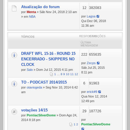
Atualização do forum
12
382083
por
Menta
» Sáb Nov 24, 2018 2:10 am
por
Lagoa
» em
NBA
Qui Dez 06, 2018
11:36 am
RESPOSTAS
EXIBIÇÕES
TÓPICOS
ÚLTIMA
MENSAGEM
DRAFT WFL 15-16 - ROUND 15
222
655635
ENCERRADO - SKIPPERS NO
por
Zecps
CLOCK
Sáb Jul 25, 2015
por
Salo
» Dom Jul 12, 2015 4:11 pm
8:11 pm
1
…
8
9
10
11
12
TO - PODCAST 2014/2015
6
91963
por
otaviogeda
» Seg Nov 10, 2014 6:42
por
erick#9
am
Qua Nov 12, 2014
12:49 pm
votações 14/15
29
187726
por
PontiacSilverDome
» Dom Ago 24,
por
2014 8:18 pm
PontiacSilverDome
1
2