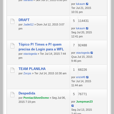
por
saraiva
» Sex Jul 17, 2015 6:08 pm
por
lukaum
Ter Jul 21, 2015
10:31 pm
DRAFT
5
114431
por
Jadiel12
» Dom Jul 12, 2015 3:07
por
lukaum
pm
Seg Jul 20, 2015
12:41 pm
Tópico P/ Times e P/ quem
7
92488
precisa de Login para a WFL
por
otaviogeda
por
otaviogeda
» Ter Jul 14, 2015 7:44
Qua Jul 15, 2015
pm
9:46 pm
TEAM PLANILHA
1
68226
por
Zecps
» Ter Jul 14, 2015 10:30 am
por
erick#9
Ter Jul 14, 2015
11:44 am
Despedida
5
76771
por
PontiacSilverDome
» Seg Jul 06,
por
Jumpman23
2015 7:19 pm
Seg Jul 13, 2015
7:40 pm