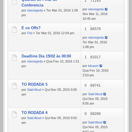
2
71143
Conferencia
por
otaviogeda
por
otaviogeda
» Ter Mar 01, 2016 1:09
Sex Mar 11, 2016
pm
10:45 am
E os Offs?
1
66576
por
Fiel
» Ter Mar 01, 2016 12:04 pm
por
otaviogeda
Ter Mar 01, 2016
1:08 pm
Deadline Dia 19/02 às 00:00
1
63317
por
otaviogeda
» Qua Fev 10, 2016 1:51
por
lukaum
pm
Qua Fev 10, 2016
3:53 pm
TO RODADA 5
0
69741
por
Said Abud
» Qui Nov 05, 2015 9:05
por
Said Abud
am
Qui Nov 05, 2015
9:05 am
TO RODADA 4
0
68266
por
Said Abud
» Qui Nov 05, 2015 9:02
por
Said Abud
am
Qui Nov 05, 2015
9:02 am