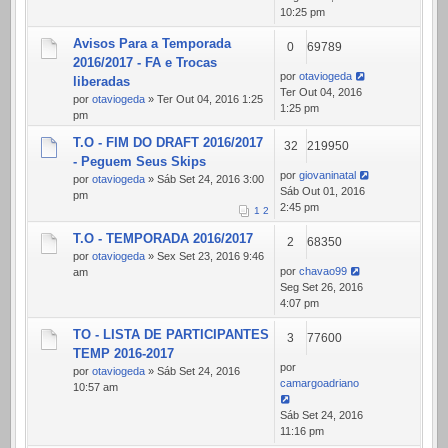
10:25 pm
Avisos Para a Temporada
0
69789
2016/2017 - FA e Trocas
por
otaviogeda
liberadas
Ter Out 04, 2016
por
otaviogeda
» Ter Out 04, 2016 1:25
1:25 pm
pm
T.O - FIM DO DRAFT 2016/2017
32
219950
- Peguem Seus Skips
por
giovaninatal
por
otaviogeda
» Sáb Set 24, 2016 3:00
Sáb Out 01, 2016
pm
2:45 pm
1
2
T.O - TEMPORADA 2016/2017
2
68350
por
otaviogeda
» Sex Set 23, 2016 9:46
por
chavao99
am
Seg Set 26, 2016
4:07 pm
TO - LISTA DE PARTICIPANTES
3
77600
TEMP 2016-2017
por
por
otaviogeda
» Sáb Set 24, 2016
camargoadriano
10:57 am
Sáb Set 24, 2016
11:16 pm