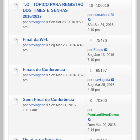
T.O - TÓPICO PARA REGISTRO
10
106019
DOS TIMES E SENHAS
por
csmatheus20
2016/2017
por
otaviogeda
» Sex Set 23, 2016 9:50
Sáb Set 24, 2016
am
2:10 pm
Final da WFL
4
75476
por
otaviogeda
» Seg Mar 28, 2016 4:46
por
Zecps
pm
Seg Jun 13, 2016
7:10 pm
Finais de Conferencia
1
65197
por
otaviogeda
» Sex Mar 18, 2016 3:32
por
otaviogeda
pm
Seg Mar 28, 2016
4:45 pm
Semi-Final de Conferência
3
70806
por
otaviogeda
» Sex Mar 11, 2016
por
10:57 am
PontiacSilverDome
Dom Mar 20, 2016
2:14 pm
Quartas de Final de