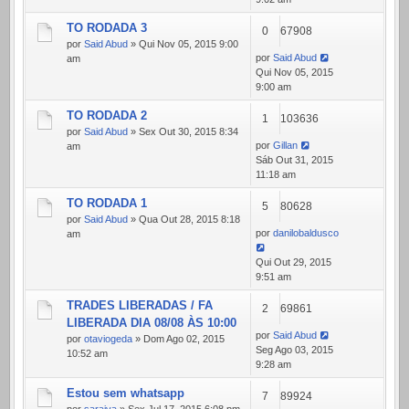
TO RODADA 3
0
67908
por
Said Abud
» Qui Nov 05, 2015 9:00
por
Said Abud
am
Qui Nov 05, 2015
9:00 am
TO RODADA 2
1
103636
por
Said Abud
» Sex Out 30, 2015 8:34
por
Gillan
am
Sáb Out 31, 2015
11:18 am
TO RODADA 1
5
80628
por
Said Abud
» Qua Out 28, 2015 8:18
por
danilobaldusco
am
Qui Out 29, 2015
9:51 am
TRADES LIBERADAS / FA
2
69861
LIBERADA DIA 08/08 ÀS 10:00
por
Said Abud
por
otaviogeda
» Dom Ago 02, 2015
Seg Ago 03, 2015
10:52 am
9:28 am
Estou sem whatsapp
7
89924