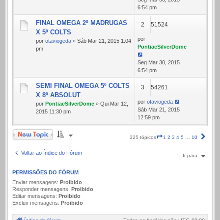
6:54 pm
FINAL OMEGA 2º MADRUGAS
2
51524
X 5º COLTS
por
por
otaviogeda
» Sáb Mar 21, 2015 1:04
PontiacSilverDome
pm
Seg Mar 30, 2015
6:54 pm
SEMI FINAL OMEGA 5º COLTS
3
54261
X 8º ABSOLUT
por
otaviogeda
por
PontiacSilverDome
» Qui Mar 12,
Sáb Mar 21, 2015
2015 11:30 pm
12:59 pm
Novo Tópico
Página
Próx
325 tópicos
1
2
3
4
5
…
10
1
de
Voltar ao Índice do Fórum
Ir para
10
PERMISSÕES DO FÓRUM
Enviar mensagens:
Proibido
Responder mensagens:
Proibido
Editar mensagens:
Proibido
Excluir mensagens:
Proibido