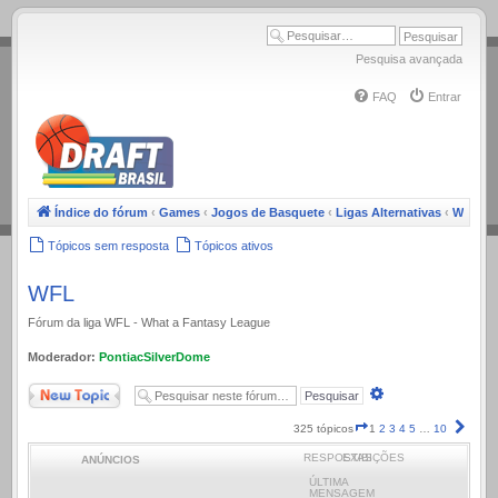
.
Pesquisa avançada
FAQ
Entrar
Índice do fórum
‹
Games
‹
Jogos de Basquete
‹
Ligas Alternativas
‹
WFL
Tópicos sem resposta
Tópicos ativos
WFL
Fórum da liga WFL - What a Fantasy League
Moderador:
PontiacSilverDome
Novo Tópico
Pesquisa
avançada
Página
Próx
325 tópicos
1
2
3
4
5
…
10
1
RESPOSTAS
EXIBIÇÕES
ANÚNCIOS
de
10
ÚLTIMA
MENSAGEM