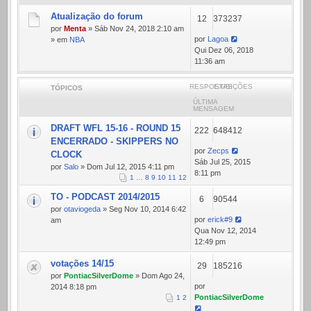
Atualização do forum
12
373237
por
Menta
» Sáb Nov 24, 2018 2:10 am
por
Lagoa
» em
NBA
Qui Dez 06, 2018
11:36 am
RESPOSTAS
EXIBIÇÕES
TÓPICOS
ÚLTIMA
MENSAGEM
DRAFT WFL 15-16 - ROUND 15
222
648412
ENCERRADO - SKIPPERS NO
por
Zecps
CLOCK
Sáb Jul 25, 2015
por
Salo
» Dom Jul 12, 2015 4:11 pm
8:11 pm
1
…
8
9
10
11
12
TO - PODCAST 2014/2015
6
90544
por
otaviogeda
» Seg Nov 10, 2014 6:42
por
erick#9
am
Qua Nov 12, 2014
12:49 pm
votações 14/15
29
185216
por
PontiacSilverDome
» Dom Ago 24,
por
2014 8:18 pm
PontiacSilverDome
1
2