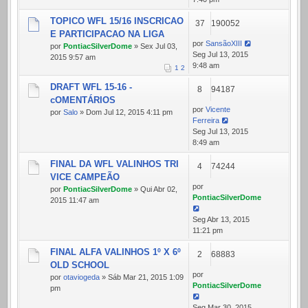
TOPICO WFL 15/16 INSCRICAO
37
190052
E PARTICIPACAO NA LIGA
por
SansãoXIII
por
PontiacSilverDome
» Sex Jul 03,
Seg Jul 13, 2015
2015 9:57 am
9:48 am
1
2
DRAFT WFL 15-16 -
8
94187
cOMENTÁRIOS
por
Vicente
por
Salo
» Dom Jul 12, 2015 4:11 pm
Ferreira
Seg Jul 13, 2015
8:49 am
FINAL DA WFL VALINHOS TRI
4
74244
VICE CAMPEÃO
por
por
PontiacSilverDome
» Qui Abr 02,
PontiacSilverDome
2015 11:47 am
Seg Abr 13, 2015
11:21 pm
FINAL ALFA VALINHOS 1º X 6º
2
68883
OLD SCHOOL
por
por
otaviogeda
» Sáb Mar 21, 2015 1:09
PontiacSilverDome
pm
Seg Mar 30, 2015