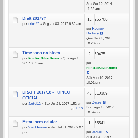
Sex Set 12, 2014
11:22 am
Draft 2017??
11
266706
por
erick#9
» Seg Jul 03, 2017 9:30 am
por
Rodrigo
Marbury
Qua Set 05, 2018
10:20 am
Time todo no bloco
2
69475
por
PontiacSilverDome
» Qua Ago 16,
por
2017 9:39 am
PontiacSilverDome
Sáb Ago 19, 2017
10:01 pm
DRAFT 2017/18 - TÓPICO
48
310309
OFICIAL
por
Zecps
por
Jadiel12
» Sex Jul 28, 2017 1:52 pm
Dom Ago 13, 2017
1
2
3
10:54 am
Estou sem celular
1
65541
por
West Forum
» Seg Jul 31, 2017 9:07
por
Jadiel12
pm
Seg Jul 31, 2017