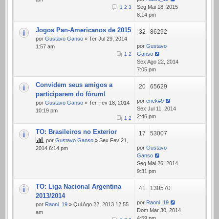
Seg Mai 18, 2015
1
2
3
8:14 pm
Jogos Pan-Americanos de 2015
32
86292
por
Gustavo Ganso
» Ter Jul 29, 2014
por
Gustavo
1:57 am
Ganso
1
2
Sex Ago 22, 2014
7:05 pm
Convidem seus amigos a
20
65629
participarem do fórum!
por
erick#9
por
Gustavo Ganso
» Ter Fev 18, 2014
Sex Jul 11, 2014
10:19 pm
2:46 pm
1
2
TO: Brasileiros no Exterior
17
53007
por
Gustavo Ganso
» Sex Fev 21,
por
Gustavo
2014 6:14 pm
Ganso
Seg Mai 26, 2014
9:31 pm
TO: Liga Nacional Argentina
41
130570
2013/2014
por
Raoni_19
por
Raoni_19
» Qui Ago 22, 2013 12:55
Dom Mar 30, 2014
am
4:59 pm