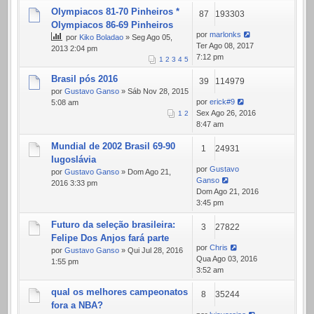
Olympiacos 81-70 Pinheiros *
87
193303
Olympiacos 86-69 Pinheiros
por
marlonks
por
Kiko Boladao
» Seg Ago 05,
Ter Ago 08, 2017
2013 2:04 pm
7:12 pm
1
2
3
4
5
Brasil pós 2016
39
114979
por
Gustavo Ganso
» Sáb Nov 28, 2015
por
erick#9
5:08 am
Sex Ago 26, 2016
1
2
8:47 am
Mundial de 2002 Brasil 69-90
1
24931
Iugoslávia
por
Gustavo
por
Gustavo Ganso
» Dom Ago 21,
Ganso
2016 3:33 pm
Dom Ago 21, 2016
3:45 pm
Futuro da seleção brasileira:
3
27822
Felipe Dos Anjos fará parte
por
Chris
por
Gustavo Ganso
» Qui Jul 28, 2016
Qua Ago 03, 2016
1:55 pm
3:52 am
qual os melhores campeonatos
8
35244
fora a NBA?