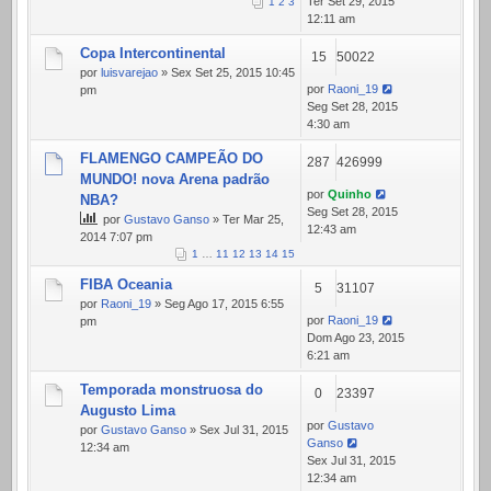
Ter Set 29, 2015
1
2
3
12:11 am
Copa Intercontinental
15
50022
por
luisvarejao
» Sex Set 25, 2015 10:45
por
Raoni_19
pm
Seg Set 28, 2015
4:30 am
FLAMENGO CAMPEÃO DO
287
426999
MUNDO! nova Arena padrão
por
Quinho
NBA?
Seg Set 28, 2015
por
Gustavo Ganso
» Ter Mar 25,
12:43 am
2014 7:07 pm
1
…
11
12
13
14
15
FIBA Oceania
5
31107
por
Raoni_19
» Seg Ago 17, 2015 6:55
por
Raoni_19
pm
Dom Ago 23, 2015
6:21 am
Temporada monstruosa do
0
23397
Augusto Lima
por
Gustavo
por
Gustavo Ganso
» Sex Jul 31, 2015
Ganso
12:34 am
Sex Jul 31, 2015
12:34 am