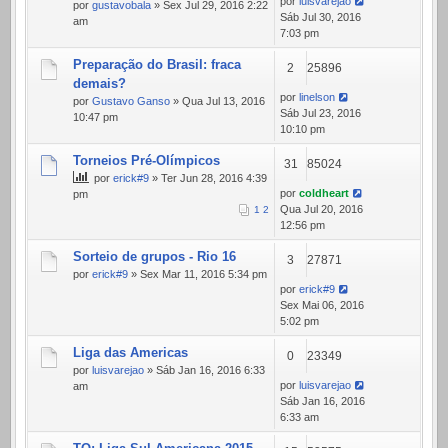
por
luisvarejao
por
gustavobala
» Sex Jul 29, 2016 2:22
Sáb Jul 30, 2016
am
7:03 pm
Preparação do Brasil: fraca
2
25896
demais?
por
linelson
por
Gustavo Ganso
» Qua Jul 13, 2016
Sáb Jul 23, 2016
10:47 pm
10:10 pm
Torneios Pré-Olímpicos
31
85024
por
erick#9
» Ter Jun 28, 2016 4:39
por
coldheart
pm
Qua Jul 20, 2016
1
2
12:56 pm
Sorteio de grupos - Rio 16
3
27871
por
erick#9
» Sex Mar 11, 2016 5:34 pm
por
erick#9
Sex Mai 06, 2016
5:02 pm
Liga das Americas
0
23349
por
luisvarejao
» Sáb Jan 16, 2016 6:33
por
luisvarejao
am
Sáb Jan 16, 2016
6:33 am