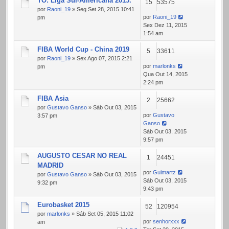
TO: Liga Sul-Americana 2015.
15
53575
por
Raoni_19
» Seg Set 28, 2015 10:41
por
Raoni_19
pm
Sex Dez 11, 2015
1:54 am
FIBA World Cup - China 2019
5
33611
por
Raoni_19
» Sex Ago 07, 2015 2:21
por
marlonks
pm
Qua Out 14, 2015
2:24 pm
FIBA Asia
2
25662
por
Gustavo Ganso
» Sáb Out 03, 2015
por
Gustavo
3:57 pm
Ganso
Sáb Out 03, 2015
9:57 pm
AUGUSTO CESAR NO REAL
1
24451
MADRID
por
Guimartz
por
Gustavo Ganso
» Sáb Out 03, 2015
Sáb Out 03, 2015
9:32 pm
9:43 pm
Eurobasket 2015
52
120954
por
marlonks
» Sáb Set 05, 2015 11:02
por
senhorxxx
am