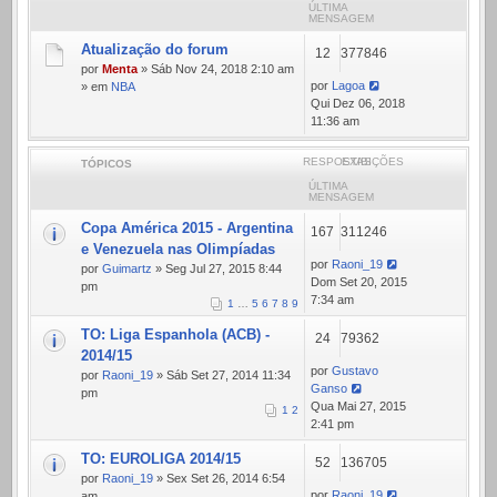
ÚLTIMA
MENSAGEM
Atualização do forum
12
377846
por
Menta
» Sáb Nov 24, 2018 2:10 am
por
Lagoa
» em
NBA
Qui Dez 06, 2018
11:36 am
RESPOSTAS
EXIBIÇÕES
TÓPICOS
ÚLTIMA
MENSAGEM
Copa América 2015 - Argentina
167
311246
e Venezuela nas Olimpíadas
por
Raoni_19
por
Guimartz
» Seg Jul 27, 2015 8:44
Dom Set 20, 2015
pm
7:34 am
1
…
5
6
7
8
9
TO: Liga Espanhola (ACB) -
24
79362
2014/15
por
Gustavo
por
Raoni_19
» Sáb Set 27, 2014 11:34
Ganso
pm
Qua Mai 27, 2015
1
2
2:41 pm
TO: EUROLIGA 2014/15
52
136705
por
Raoni_19
» Sex Set 26, 2014 6:54
por
Raoni_19
am