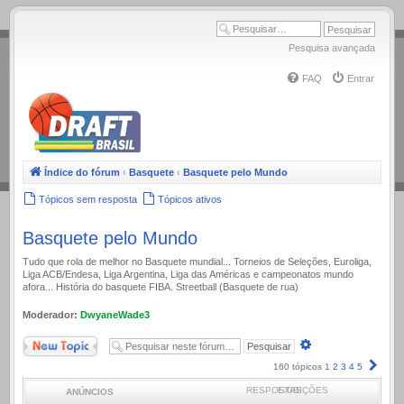
.
Pesquisa avançada
FAQ
Entrar
Índice do fórum
‹
Basquete
‹
Basquete pelo Mundo
Tópicos sem resposta
Tópicos ativos
Basquete pelo Mundo
Tudo que rola de melhor no Basquete mundial... Torneios de Seleções, Euroliga,
Liga ACB/Endesa, Liga Argentina, Liga das Américas e campeonatos mundo
afora... História do basquete FIBA. Streetball (Basquete de rua)
Moderador:
DwyaneWade3
Novo Tópico
Pesquisa
avançada
Próx
160 tópicos
1
2
3
4
5
RESPOSTAS
EXIBIÇÕES
ANÚNCIOS