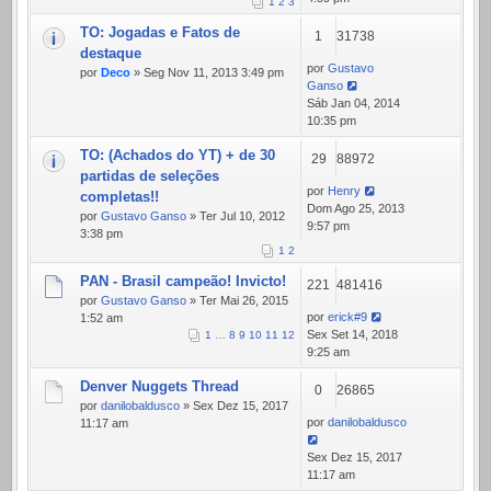
1
2
3
TO: Jogadas e Fatos de
1
31738
destaque
por
Gustavo
por
Deco
» Seg Nov 11, 2013 3:49 pm
Ganso
Sáb Jan 04, 2014
10:35 pm
TO: (Achados do YT) + de 30
29
88972
partidas de seleções
por
Henry
completas!!
Dom Ago 25, 2013
por
Gustavo Ganso
» Ter Jul 10, 2012
9:57 pm
3:38 pm
1
2
PAN - Brasil campeão! Invicto!
221
481416
por
Gustavo Ganso
» Ter Mai 26, 2015
por
erick#9
1:52 am
Sex Set 14, 2018
1
…
8
9
10
11
12
9:25 am
Denver Nuggets Thread
0
26865
por
danilobaldusco
» Sex Dez 15, 2017
por
danilobaldusco
11:17 am
Sex Dez 15, 2017
11:17 am