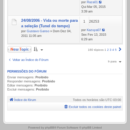
por
Raza01
Qui Mar 05, 2015
3:39 am
24/08/2006 - Vida ou morte para
1
26253
a seleção (Tunel do tempo)
por
Kazuya07
por
Gustavo Ganso
» Dom Dez 04,
Sex Fev 13, 2015
2011 11:05 am
6:29 am
Novo Tópico
Próx
160 tópicos
1
2
3
4
5
Voltar ao Índice do Fórum
Ir para
PERMISSÕES DO FÓRUM
Enviar mensagens:
Proibido
Responder mensagens:
Proibido
Editar mensagens:
Proibido
Excluir mensagens:
Proibido
Índice do fórum
Todos os horários são
UTC-03:00
Excluir todos os cookies deste painel
.
Powered by
phpBB
® Forum Software © phpBB Limited