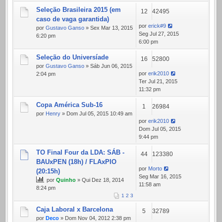
Seleção Brasileira 2015 (em
12
42495
caso de vaga garantida)
por
erick#9
por
Gustavo Ganso
» Sex Mar 13, 2015
Seg Jul 27, 2015
6:20 pm
6:00 pm
Seleção do Universíade
16
52800
por
Gustavo Ganso
» Sáb Jun 06, 2015
por
erik2010
2:04 pm
Ter Jul 21, 2015
11:32 pm
Copa América Sub-16
1
26984
por
Henry
» Dom Jul 05, 2015 10:49 am
por
erik2010
Dom Jul 05, 2015
9:44 pm
TO Final Four da LDA: SÁB -
44
123380
BAUxPEN (18h) / FLAxPIO
por
Morto
(20:15h)
Seg Mar 16, 2015
por
Quinho
» Qui Dez 18, 2014
11:58 am
8:24 pm
1
2
3
Caja Laboral x Barcelona
5
32789
por
Deco
» Dom Nov 04, 2012 2:38 pm