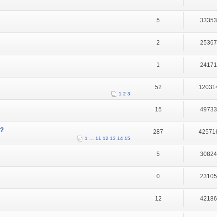
5
3335
2
2536
1
2417
52
12031
1
2
3
15
4973
A?
287
42571
1
…
11
12
13
14
15
5
3082
0
2310
12
4218