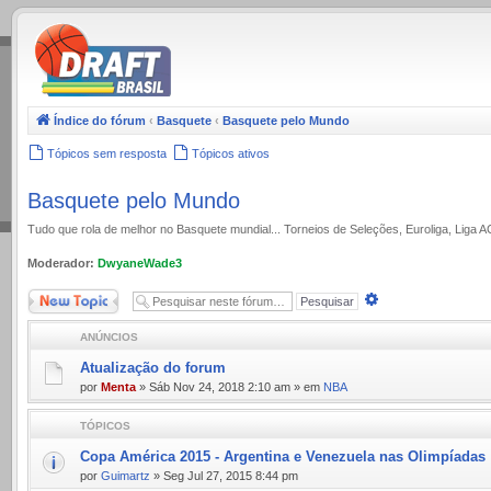
.
Índice do fórum
‹
Basquete
‹
Basquete pelo Mundo
Tópicos sem resposta
Tópicos ativos
Basquete pelo Mundo
Tudo que rola de melhor no Basquete mundial... Torneios de Seleções, Euroliga, Liga 
Moderador:
DwyaneWade3
Novo Tópico
Pesquisa
avançada
ANÚNCIOS
Atualização do forum
por
Menta
» Sáb Nov 24, 2018 2:10 am » em
NBA
TÓPICOS
Copa América 2015 - Argentina e Venezuela nas Olimpíadas
por
Guimartz
» Seg Jul 27, 2015 8:44 pm