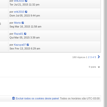
por
erik2010
1
Ter Jul 21, 2015 11:32 pm
por
erik2010
7
Dom Jul 05, 2015 9:44 pm
por
Morto
6
Seg Mar 16, 2015 11:58 am
por
Raza01
0
Qui Mar 05, 2015 3:39 am
por
Kazuya07
3
Sex Fev 13, 2015 6:29 am
Próx
160 tópicos
1
2
3
4
5
Ir para
Excluir todos os cookies deste painel
Todos os horários são
UTC-03:00