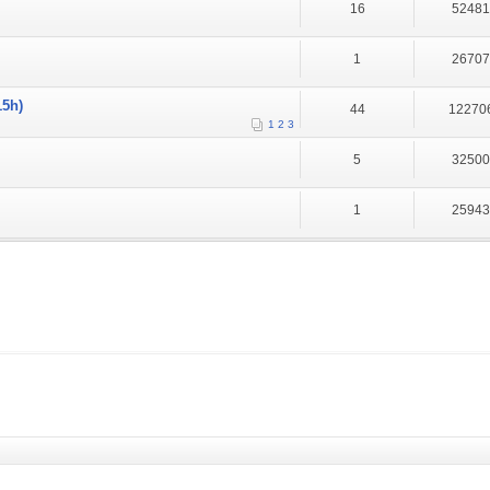
16
5248
1
2670
15h)
44
12270
1
2
3
5
3250
1
2594