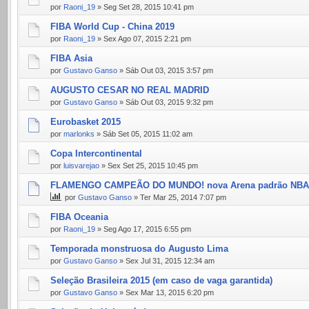
por
Raoni_19
» Seg Set 28, 2015 10:41 pm
FIBA World Cup - China 2019
por
Raoni_19
» Sex Ago 07, 2015 2:21 pm
FIBA Asia
por
Gustavo Ganso
» Sáb Out 03, 2015 3:57 pm
AUGUSTO CESAR NO REAL MADRID
por
Gustavo Ganso
» Sáb Out 03, 2015 9:32 pm
Eurobasket 2015
por
marlonks
» Sáb Set 05, 2015 11:02 am
Copa Intercontinental
por
luisvarejao
» Sex Set 25, 2015 10:45 pm
FLAMENGO CAMPEÃO DO MUNDO! nova Arena padrão NB
por
Gustavo Ganso
» Ter Mar 25, 2014 7:07 pm
FIBA Oceania
por
Raoni_19
» Seg Ago 17, 2015 6:55 pm
Temporada monstruosa do Augusto Lima
por
Gustavo Ganso
» Sex Jul 31, 2015 12:34 am
Seleção Brasileira 2015 (em caso de vaga garantida)
por
Gustavo Ganso
» Sex Mar 13, 2015 6:20 pm