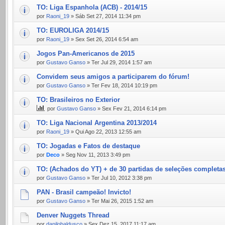
TO: Liga Espanhola (ACB) - 2014/15
por
Raoni_19
» Sáb Set 27, 2014 11:34 pm
TO: EUROLIGA 2014/15
por
Raoni_19
» Sex Set 26, 2014 6:54 am
Jogos Pan-Americanos de 2015
por
Gustavo Ganso
» Ter Jul 29, 2014 1:57 am
Convidem seus amigos a participarem do fórum!
por
Gustavo Ganso
» Ter Fev 18, 2014 10:19 pm
TO: Brasileiros no Exterior
por
Gustavo Ganso
» Sex Fev 21, 2014 6:14 pm
TO: Liga Nacional Argentina 2013/2014
por
Raoni_19
» Qui Ago 22, 2013 12:55 am
TO: Jogadas e Fatos de destaque
por
Deco
» Seg Nov 11, 2013 3:49 pm
TO: (Achados do YT) + de 30 partidas de seleções completas
por
Gustavo Ganso
» Ter Jul 10, 2012 3:38 pm
PAN - Brasil campeão! Invicto!
por
Gustavo Ganso
» Ter Mai 26, 2015 1:52 am
Denver Nuggets Thread
por
danilobaldusco
» Sex Dez 15, 2017 11:17 am