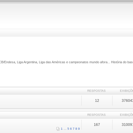
ACB/Endesa, Liga Argentina, Liga das Américas e campeonatos mundo afora... História do bas
RESPOSTAS
EXIBIÇÕ
12
37604
RESPOSTAS
EXIBIÇÕ
167
31009
1
…
5
6
7
8
9