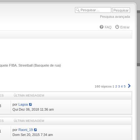
Pesquisa avançada
FAQ
Entrar
quete FIBA. Streetball (Basquete de rua)
Próx
160 tópicos
1
2
3
4
5
ES
ÚLTIMA MENSAGEM
por
Lagoa
3
Qui Dez 06, 2018 11:36 am
ES
ÚLTIMA MENSAGEM
por
Raoni_19
1
Dom Set 20, 2015 7:34 am