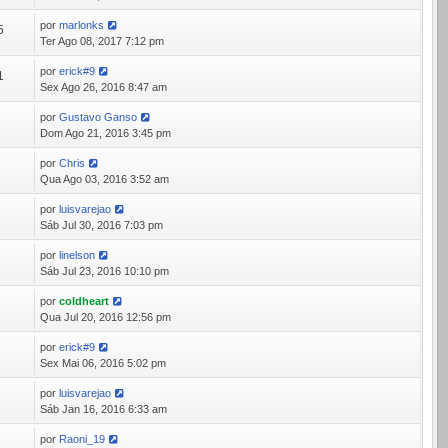
por
marlonks
5
Ter Ago 08, 2017 7:12 pm
por
erick#9
1
Sex Ago 26, 2016 8:47 am
por
Gustavo Ganso
3
Dom Ago 21, 2016 3:45 pm
por
Chris
5
Qua Ago 03, 2016 3:52 am
por
luisvarejao
8
Sáb Jul 30, 2016 7:03 pm
por
linelson
3
Sáb Jul 23, 2016 10:10 pm
por
coldheart
7
Qua Jul 20, 2016 12:56 pm
por
erick#9
2
Sex Mai 06, 2016 5:02 pm
por
luisvarejao
8
Sáb Jan 16, 2016 6:33 am
por
Raoni_19
2