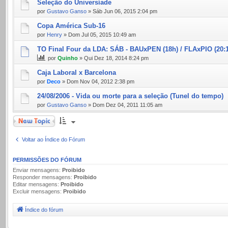
Seleção do Universíade
por
Gustavo Ganso
» Sáb Jun 06, 2015 2:04 pm
Copa América Sub-16
por
Henry
» Dom Jul 05, 2015 10:49 am
TO Final Four da LDA: SÁB - BAUxPEN (18h) / FLAxPIO (20:
por
Quinho
» Qui Dez 18, 2014 8:24 pm
Caja Laboral x Barcelona
por
Deco
» Dom Nov 04, 2012 2:38 pm
24/08/2006 - Vida ou morte para a seleção (Tunel do tempo)
por
Gustavo Ganso
» Dom Dez 04, 2011 11:05 am
Novo Tópico
Voltar ao Índice do Fórum
PERMISSÕES DO FÓRUM
Enviar mensagens:
Proibido
Responder mensagens:
Proibido
Editar mensagens:
Proibido
Excluir mensagens:
Proibido
Índice do fórum