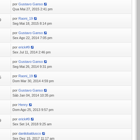
por
Gustavo Ganso
7
Qua Mai 27, 2015 2:41 pm
por
Raoni_19
9
Seg Mai 18, 2015 8:14 pm
por
Gustavo Ganso
2
Sex Ago 22, 2014 7:05 pm
por
erick#9
5
Sex Jul 11, 2014 2:46 pm
por
Gustavo Ganso
6
Seg Mai 26, 2014 9:31 pm
por
Raoni_19
5
Dom Mar 30, 2014 4:59 pm
por
Gustavo Ganso
2
Sáb Jan 04, 2014 10:35 pm
por
Henry
7
Dom Ago 25, 2013 9:57 pm
por
erick#9
9
Sex Set 14, 2018 9:25 am
por
danilobaldusco
5
Sex Dez 15, 2017 11:17 am