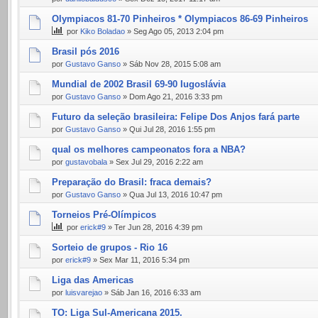
Olympiacos 81-70 Pinheiros * Olympiacos 86-69 Pinheiros
por
Kiko Boladao
» Seg Ago 05, 2013 2:04 pm
Brasil pós 2016
por
Gustavo Ganso
» Sáb Nov 28, 2015 5:08 am
Mundial de 2002 Brasil 69-90 Iugoslávia
por
Gustavo Ganso
» Dom Ago 21, 2016 3:33 pm
Futuro da seleção brasileira: Felipe Dos Anjos fará parte
por
Gustavo Ganso
» Qui Jul 28, 2016 1:55 pm
qual os melhores campeonatos fora a NBA?
por
gustavobala
» Sex Jul 29, 2016 2:22 am
Preparação do Brasil: fraca demais?
por
Gustavo Ganso
» Qua Jul 13, 2016 10:47 pm
Torneios Pré-Olímpicos
por
erick#9
» Ter Jun 28, 2016 4:39 pm
Sorteio de grupos - Rio 16
por
erick#9
» Sex Mar 11, 2016 5:34 pm
Liga das Americas
por
luisvarejao
» Sáb Jan 16, 2016 6:33 am
TO: Liga Sul-Americana 2015.