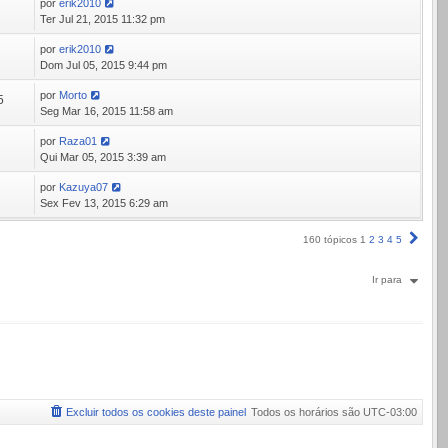
por
erik2010
9
Ter Jul 21, 2015 11:32 pm
por
erik2010
6
Dom Jul 05, 2015 9:44 pm
por
Morto
5
Seg Mar 16, 2015 11:58 am
por
Raza01
1
Qui Mar 05, 2015 3:39 am
por
Kazuya07
2
Sex Fev 13, 2015 6:29 am
Próx
160 tópicos
1
2
3
4
5
Ir para
Excluir todos os cookies deste painel
Todos os horários são
UTC-03:00