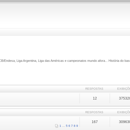
ACB/Endesa, Liga Argentina, Liga das Américas e campeonatos mundo afora... História do bas
RESPOSTAS
EXIBIÇÕ
12
37532
RESPOSTAS
EXIBIÇÕ
167
30963
1
…
5
6
7
8
9