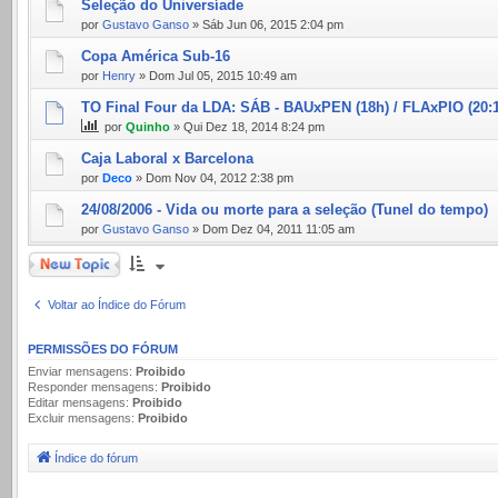
Seleção do Universíade
por
Gustavo Ganso
» Sáb Jun 06, 2015 2:04 pm
Copa América Sub-16
por
Henry
» Dom Jul 05, 2015 10:49 am
TO Final Four da LDA: SÁB - BAUxPEN (18h) / FLAxPIO (20:
por
Quinho
» Qui Dez 18, 2014 8:24 pm
Caja Laboral x Barcelona
por
Deco
» Dom Nov 04, 2012 2:38 pm
24/08/2006 - Vida ou morte para a seleção (Tunel do tempo)
por
Gustavo Ganso
» Dom Dez 04, 2011 11:05 am
Novo Tópico
Voltar ao Índice do Fórum
PERMISSÕES DO FÓRUM
Enviar mensagens:
Proibido
Responder mensagens:
Proibido
Editar mensagens:
Proibido
Excluir mensagens:
Proibido
Índice do fórum