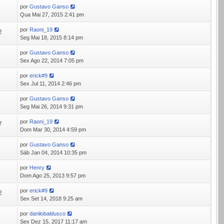
por
Gustavo Ganso
4
Qua Mai 27, 2015 2:41 pm
por
Raoni_19
2
Seg Mai 18, 2015 8:14 pm
por
Gustavo Ganso
1
Sex Ago 22, 2014 7:05 pm
por
erick#9
9
Sex Jul 11, 2014 2:46 pm
por
Gustavo Ganso
0
Seg Mai 26, 2014 9:31 pm
por
Raoni_19
7
Dom Mar 30, 2014 4:59 pm
por
Gustavo Ganso
7
Sáb Jan 04, 2014 10:35 pm
por
Henry
7
Dom Ago 25, 2013 9:57 pm
por
erick#9
2
Sex Set 14, 2018 9:25 am
por
danilobaldusco
8
Sex Dez 15, 2017 11:17 am