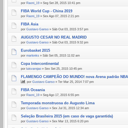
por
Raoni_19
» Seg Set 28, 2015 10:41 pm
FIBA World Cup - China 2019
por
Raoni_19
» Sex Ago 07, 2015 2:21 pm
FIBA Asia
por
Gustavo Ganso
» Sáb Out 03, 2015 3:57 pm
AUGUSTO CESAR NO REAL MADRID
por
Gustavo Ganso
» Sáb Out 03, 2015 9:32 pm
Eurobasket 2015
por
marlonks
» Sáb Set 05, 2015 11:02 am
Copa Intercontinental
por
luisvarejao
» Sex Set 25, 2015 10:45 pm
FLAMENGO CAMPEÃO DO MUNDO! nova Arena padrão NB
por
Gustavo Ganso
» Ter Mar 25, 2014 7:07 pm
FIBA Oceania
por
Raoni_19
» Seg Ago 17, 2015 6:55 pm
Temporada monstruosa do Augusto Lima
por
Gustavo Ganso
» Sex Jul 31, 2015 12:34 am
Seleção Brasileira 2015 (em caso de vaga garantida)
por
Gustavo Ganso
» Sex Mar 13, 2015 6:20 pm