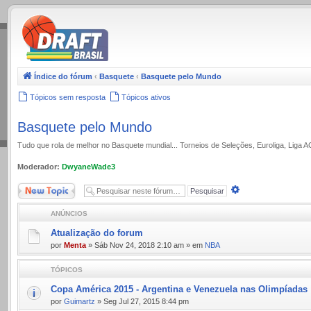
.
Índice do fórum
‹
Basquete
‹
Basquete pelo Mundo
Tópicos sem resposta
Tópicos ativos
Basquete pelo Mundo
Tudo que rola de melhor no Basquete mundial... Torneios de Seleções, Euroliga, Liga 
Moderador:
DwyaneWade3
Novo Tópico
Pesquisa
avançada
ANÚNCIOS
Atualização do forum
por
Menta
» Sáb Nov 24, 2018 2:10 am » em
NBA
TÓPICOS
Copa América 2015 - Argentina e Venezuela nas Olimpíadas
por
Guimartz
» Seg Jul 27, 2015 8:44 pm