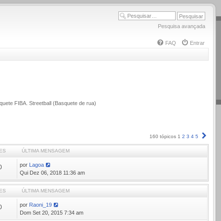
Pesquisa avançada
FAQ
Entrar
quete FIBA. Streetball (Basquete de rua)
Próx
160 tópicos
1
2
3
4
5
ES
ÚLTIMA MENSAGEM
por
Lagoa
0
Qui Dez 06, 2018 11:36 am
ES
ÚLTIMA MENSAGEM
por
Raoni_19
0
Dom Set 20, 2015 7:34 am