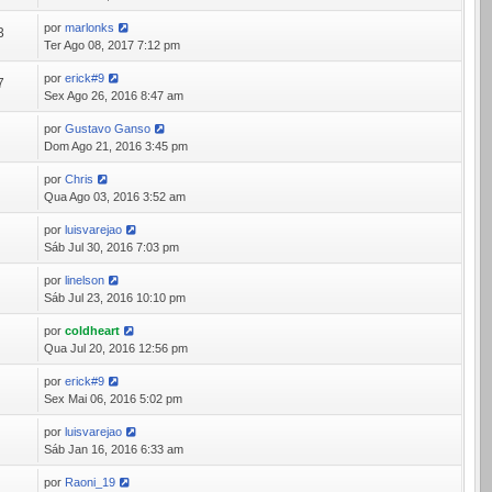
por
marlonks
3
Ter Ago 08, 2017 7:12 pm
por
erick#9
7
Sex Ago 26, 2016 8:47 am
por
Gustavo Ganso
7
Dom Ago 21, 2016 3:45 pm
por
Chris
9
Qua Ago 03, 2016 3:52 am
por
luisvarejao
4
Sáb Jul 30, 2016 7:03 pm
por
linelson
3
Sáb Jul 23, 2016 10:10 pm
por
coldheart
3
Qua Jul 20, 2016 12:56 pm
por
erick#9
6
Sex Mai 06, 2016 5:02 pm
por
luisvarejao
8
Sáb Jan 16, 2016 6:33 am
por
Raoni_19
5