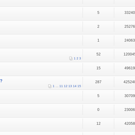
5
3324
2
2527
1
2406
52
12004
1
2
3
15
4961
A?
287
42524
1
…
11
12
13
14
15
5
3070
0
2300
12
4205