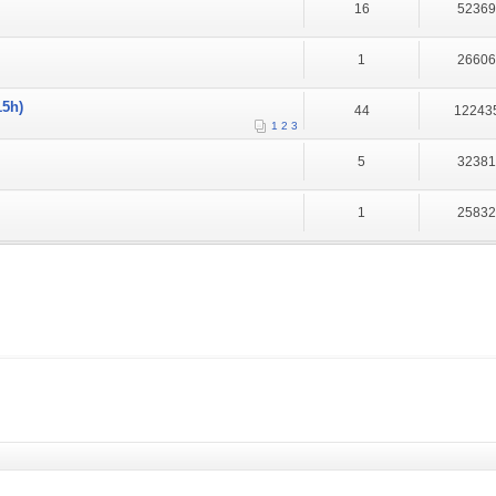
16
5236
1
2660
15h)
44
12243
1
2
3
5
3238
1
2583