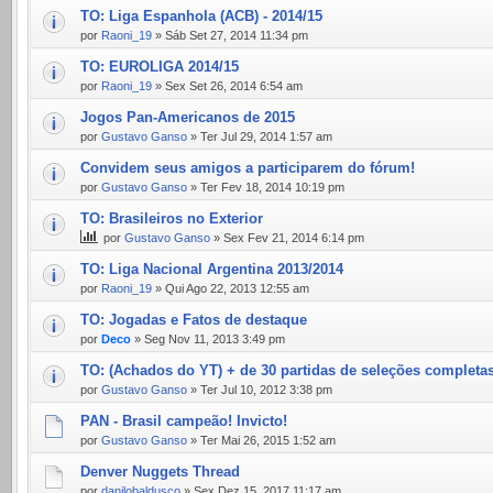
TO: Liga Espanhola (ACB) - 2014/15
por
Raoni_19
» Sáb Set 27, 2014 11:34 pm
TO: EUROLIGA 2014/15
por
Raoni_19
» Sex Set 26, 2014 6:54 am
Jogos Pan-Americanos de 2015
por
Gustavo Ganso
» Ter Jul 29, 2014 1:57 am
Convidem seus amigos a participarem do fórum!
por
Gustavo Ganso
» Ter Fev 18, 2014 10:19 pm
TO: Brasileiros no Exterior
por
Gustavo Ganso
» Sex Fev 21, 2014 6:14 pm
TO: Liga Nacional Argentina 2013/2014
por
Raoni_19
» Qui Ago 22, 2013 12:55 am
TO: Jogadas e Fatos de destaque
por
Deco
» Seg Nov 11, 2013 3:49 pm
TO: (Achados do YT) + de 30 partidas de seleções completas
por
Gustavo Ganso
» Ter Jul 10, 2012 3:38 pm
PAN - Brasil campeão! Invicto!
por
Gustavo Ganso
» Ter Mai 26, 2015 1:52 am
Denver Nuggets Thread
por
danilobaldusco
» Sex Dez 15, 2017 11:17 am