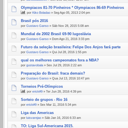
Olympiacos 81-70 Pinheiros * Olympiacos 86-69 Pinheiros
por
Kiko Boladao
» Seg Ago 05, 2013 2:04 pm
Brasil pós 2016
por
Gustavo Ganso
» Sáb Nov 28, 2015 5:08 am
Mundial de 2002 Brasil 69-90 Iugoslávia
por
Gustavo Ganso
» Dom Ago 21, 2016 3:33 pm
Futuro da seleção brasileira: Felipe Dos Anjos fará parte
por
Gustavo Ganso
» Qui Jul 28, 2016 1:55 pm
qual os melhores campeonatos fora a NBA?
por
gustavobala
» Sex Jul 29, 2016 2:22 am
Preparação do Brasil: fraca demais?
por
Gustavo Ganso
» Qua Jul 13, 2016 10:47 pm
Torneios Pré-Olímpicos
por
erick#9
» Ter Jun 28, 2016 4:39 pm
Sorteio de grupos - Rio 16
por
erick#9
» Sex Mar 11, 2016 5:34 pm
Liga das Americas
por
luisvarejao
» Sáb Jan 16, 2016 6:33 am
TO: Liga Sul-Americana 2015.