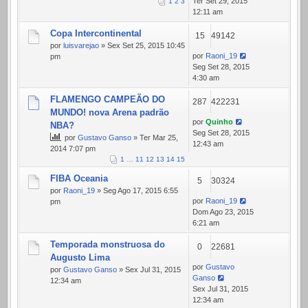
Ter Set 29, 2015
1
2
3
12:11 am
Copa Intercontinental
15
49142
por
luisvarejao
» Sex Set 25, 2015 10:45
por
Raoni_19
pm
Seg Set 28, 2015
4:30 am
FLAMENGO CAMPEÃO DO
287
422231
MUNDO! nova Arena padrão
por
Quinho
NBA?
Seg Set 28, 2015
por
Gustavo Ganso
» Ter Mar 25,
12:43 am
2014 7:07 pm
1
…
11
12
13
14
15
FIBA Oceania
5
30324
por
Raoni_19
» Seg Ago 17, 2015 6:55
por
Raoni_19
pm
Dom Ago 23, 2015
6:21 am
Temporada monstruosa do
0
22681
Augusto Lima
por
Gustavo
por
Gustavo Ganso
» Sex Jul 31, 2015
Ganso
12:34 am
Sex Jul 31, 2015
12:34 am