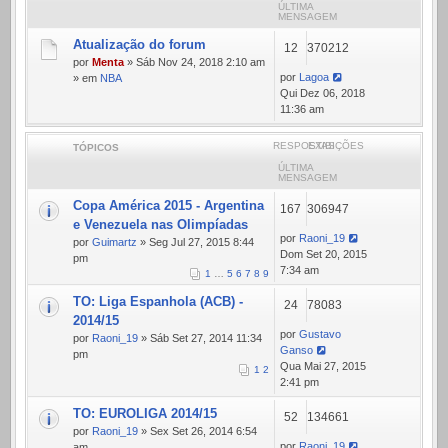
ÚLTIMA
MENSAGEM
Atualização do forum
12
370212
por
Menta
» Sáb Nov 24, 2018 2:10 am
por
Lagoa
» em
NBA
Qui Dez 06, 2018
11:36 am
RESPOSTAS
EXIBIÇÕES
TÓPICOS
ÚLTIMA
MENSAGEM
Copa América 2015 - Argentina
167
306947
e Venezuela nas Olimpíadas
por
Raoni_19
por
Guimartz
» Seg Jul 27, 2015 8:44
Dom Set 20, 2015
pm
7:34 am
1
…
5
6
7
8
9
TO: Liga Espanhola (ACB) -
24
78083
2014/15
por
Gustavo
por
Raoni_19
» Sáb Set 27, 2014 11:34
Ganso
pm
Qua Mai 27, 2015
1
2
2:41 pm
TO: EUROLIGA 2014/15
52
134661
por
Raoni_19
» Sex Set 26, 2014 6:54
por
Raoni_19
am