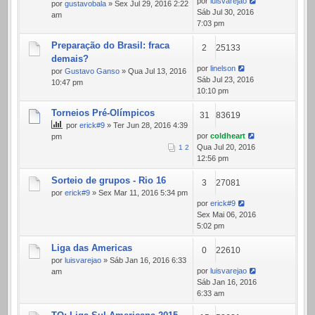
por
luisvarejao
por
gustavobala
» Sex Jul 29, 2016 2:22
Sáb Jul 30, 2016
am
7:03 pm
Preparação do Brasil: fraca
2
25133
demais?
por
linelson
por
Gustavo Ganso
» Qua Jul 13, 2016
Sáb Jul 23, 2016
10:47 pm
10:10 pm
Torneios Pré-Olímpicos
31
83619
por
erick#9
» Ter Jun 28, 2016 4:39
por
coldheart
pm
Qua Jul 20, 2016
1
2
12:56 pm
Sorteio de grupos - Rio 16
3
27081
por
erick#9
» Sex Mar 11, 2016 5:34 pm
por
erick#9
Sex Mai 06, 2016
5:02 pm
Liga das Americas
0
22610
por
luisvarejao
» Sáb Jan 16, 2016 6:33
por
luisvarejao
am
Sáb Jan 16, 2016
6:33 am