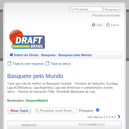
.
Pesquisa avançada
FAQ
Entrar
Índice do fórum
‹
Basquete
‹
Basquete pelo Mundo
Tópicos sem resposta
Tópicos ativos
Basquete pelo Mundo
Tudo que rola de melhor no Basquete mundial... Torneios de Seleções, Euroliga,
Liga ACB/Endesa, Liga Argentina, Liga das Américas e campeonatos mundo
afora... História do basquete FIBA. Streetball (Basquete de rua)
Moderador:
DwyaneWade3
Novo Tópico
Pesquisa
avançada
Próx
160 tópicos
1
2
3
4
5
RESPOSTAS
EXIBIÇÕES
ANÚNCIOS