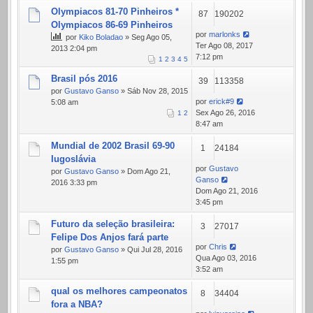
Olympiacos 81-70 Pinheiros *
87
190202
Olympiacos 86-69 Pinheiros
por
marlonks
por
Kiko Boladao
» Seg Ago 05,
Ter Ago 08, 2017
2013 2:04 pm
7:12 pm
1
2
3
4
5
Brasil pós 2016
39
113358
por
Gustavo Ganso
» Sáb Nov 28, 2015
por
erick#9
5:08 am
Sex Ago 26, 2016
1
2
8:47 am
Mundial de 2002 Brasil 69-90
1
24184
Iugoslávia
por
Gustavo
por
Gustavo Ganso
» Dom Ago 21,
Ganso
2016 3:33 pm
Dom Ago 21, 2016
3:45 pm
Futuro da seleção brasileira:
3
27017
Felipe Dos Anjos fará parte
por
Chris
por
Gustavo Ganso
» Qui Jul 28, 2016
Qua Ago 03, 2016
1:55 pm
3:52 am
qual os melhores campeonatos
8
34404
fora a NBA?