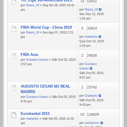
TO: Liga Sul-Americana 2015.
15
52631
por
Raoni_19
» Seg Set 28, 2015 10:41
por
Raoni_19
pm
Sex Dez 11, 2015
1:54 am
FIBA World Cup - China 2019
5
32824
por
Raoni_19
» Sex Ago 07, 2015 2:21
por
marlonks
pm
Qua Out 14, 2015
2:24 pm
FIBA Asia
2
24926
por
Gustavo Ganso
» Sáb Out 03, 2015
por
Gustavo
3:57 pm
Ganso
Sáb Out 03, 2015
9:57 pm
AUGUSTO CESAR NO REAL
1
23742
MADRID
por
Guimartz
por
Gustavo Ganso
» Sáb Out 03, 2015
Sáb Out 03, 2015
9:32 pm
9:43 pm
Eurobasket 2015
52
118829
por
marlonks
» Sáb Set 05, 2015 11:02
por
senhorxxx
am