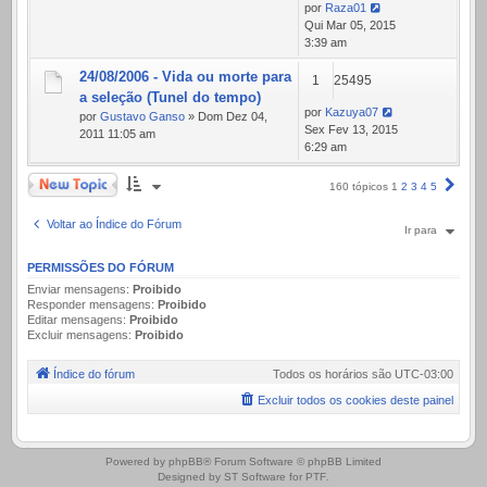
por
Raza01
Qui Mar 05, 2015
3:39 am
24/08/2006 - Vida ou morte para
1
25495
a seleção (Tunel do tempo)
por
Kazuya07
por
Gustavo Ganso
» Dom Dez 04,
Sex Fev 13, 2015
2011 11:05 am
6:29 am
Novo Tópico
Próx
160 tópicos
1
2
3
4
5
Voltar ao Índice do Fórum
Ir para
PERMISSÕES DO FÓRUM
Enviar mensagens:
Proibido
Responder mensagens:
Proibido
Editar mensagens:
Proibido
Excluir mensagens:
Proibido
Índice do fórum
Todos os horários são
UTC-03:00
Excluir todos os cookies deste painel
.
Powered by
phpBB
® Forum Software © phpBB Limited
Designed by
ST Software
for
PTF
.