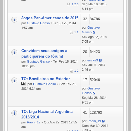
Seg Mai 18, 2015
1
2
3
8:14 pm
Jogos Pan-Americanos de 2015
32
84786
por
Gustavo Ganso
» Ter Jul 29, 2014
por
Gustavo
1:57 am
Ganso
1
2
Sex Ago 22, 2014
7:05 pm
Convidem seus amigos a
20
64423
participarem do fórum!
por
erick#9
por
Gustavo Ganso
» Ter Fev 18, 2014
Sex Jul 11, 2014
10:19 pm
2:46 pm
1
2
TO: Brasileiros no Exterior
17
52046
por
Gustavo Ganso
» Sex Fev 21,
por
Gustavo
2014 6:14 pm
Ganso
Seg Mai 26, 2014
9:31 pm
TO: Liga Nacional Argentina
41
128763
2013/2014
por
Raoni_19
por
Raoni_19
» Qui Ago 22, 2013 12:55
Dom Mar 30, 2014
am
4:59 pm