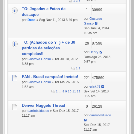
1
2
3
TO: Jogadas e Fatos de
1
30999
destaque
por
Gustavo
por
Deco
» Seg Nov 11, 2013 3:49 pm
Ganso
Sáb Jan 04, 2014
10:35 pm
TO: (Achados do YT) + de 30
29
87598
partidas de seleções
por
Henry
completas!!
Dom Ago 25, 2013
por
Gustavo Ganso
» Ter Jul 10, 2012
9:57 pm
3:38 pm
1
2
PAN - Brasil campeão! Invicto!
221
475860
por
Gustavo Ganso
» Ter Mai 26, 2015
por
erick#9
1:52 am
Sex Set 14, 2018
1
…
8
9
10
11
12
9:25 am
Denver Nuggets Thread
0
26129
por
danilobaldusco
» Sex Dez 15, 2017
por
danilobaldusco
11:17 am
Sex Dez 15, 2017
11:17 am