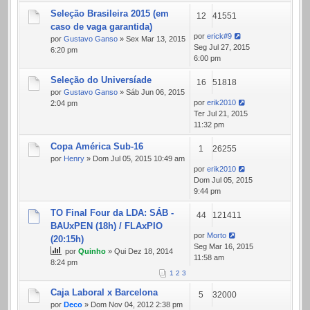
Seleção Brasileira 2015 (em
12
41551
caso de vaga garantida)
por
erick#9
por
Gustavo Ganso
» Sex Mar 13, 2015
Seg Jul 27, 2015
6:20 pm
6:00 pm
Seleção do Universíade
16
51818
por
Gustavo Ganso
» Sáb Jun 06, 2015
por
erik2010
2:04 pm
Ter Jul 21, 2015
11:32 pm
Copa América Sub-16
1
26255
por
Henry
» Dom Jul 05, 2015 10:49 am
por
erik2010
Dom Jul 05, 2015
9:44 pm
TO Final Four da LDA: SÁB -
44
121411
BAUxPEN (18h) / FLAxPIO
por
Morto
(20:15h)
Seg Mar 16, 2015
por
Quinho
» Qui Dez 18, 2014
11:58 am
8:24 pm
1
2
3
Caja Laboral x Barcelona
5
32000
por
Deco
» Dom Nov 04, 2012 2:38 pm