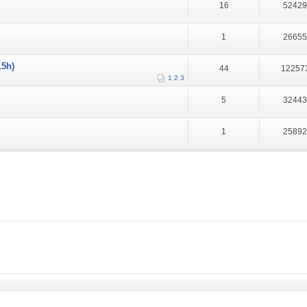
16
5242
1
2665
15h)
44
12257
1
2
3
5
3244
1
2589