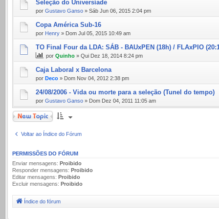
Seleção do Universíade
por
Gustavo Ganso
» Sáb Jun 06, 2015 2:04 pm
Copa América Sub-16
por
Henry
» Dom Jul 05, 2015 10:49 am
TO Final Four da LDA: SÁB - BAUxPEN (18h) / FLAxPIO (20:
por
Quinho
» Qui Dez 18, 2014 8:24 pm
Caja Laboral x Barcelona
por
Deco
» Dom Nov 04, 2012 2:38 pm
24/08/2006 - Vida ou morte para a seleção (Tunel do tempo)
por
Gustavo Ganso
» Dom Dez 04, 2011 11:05 am
Novo Tópico
Voltar ao Índice do Fórum
PERMISSÕES DO FÓRUM
Enviar mensagens:
Proibido
Responder mensagens:
Proibido
Editar mensagens:
Proibido
Excluir mensagens:
Proibido
Índice do fórum