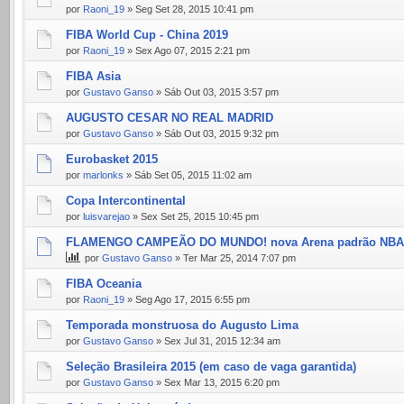
por
Raoni_19
» Seg Set 28, 2015 10:41 pm
FIBA World Cup - China 2019
por
Raoni_19
» Sex Ago 07, 2015 2:21 pm
FIBA Asia
por
Gustavo Ganso
» Sáb Out 03, 2015 3:57 pm
AUGUSTO CESAR NO REAL MADRID
por
Gustavo Ganso
» Sáb Out 03, 2015 9:32 pm
Eurobasket 2015
por
marlonks
» Sáb Set 05, 2015 11:02 am
Copa Intercontinental
por
luisvarejao
» Sex Set 25, 2015 10:45 pm
FLAMENGO CAMPEÃO DO MUNDO! nova Arena padrão NB
por
Gustavo Ganso
» Ter Mar 25, 2014 7:07 pm
FIBA Oceania
por
Raoni_19
» Seg Ago 17, 2015 6:55 pm
Temporada monstruosa do Augusto Lima
por
Gustavo Ganso
» Sex Jul 31, 2015 12:34 am
Seleção Brasileira 2015 (em caso de vaga garantida)
por
Gustavo Ganso
» Sex Mar 13, 2015 6:20 pm