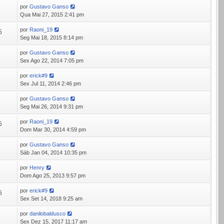
por
Gustavo Ganso
5
Qua Mai 27, 2015 2:41 pm
por
Raoni_19
5
Seg Mai 18, 2015 8:14 pm
por
Gustavo Ganso
8
Sex Ago 22, 2014 7:05 pm
por
erick#9
0
Sex Jul 11, 2014 2:46 pm
por
Gustavo Ganso
1
Seg Mai 26, 2014 9:31 pm
por
Raoni_19
5
Dom Mar 30, 2014 4:59 pm
por
Gustavo Ganso
2
Sáb Jan 04, 2014 10:35 pm
por
Henry
8
Dom Ago 25, 2013 9:57 pm
por
erick#9
6
Sex Set 14, 2018 9:25 am
por
danilobaldusco
8
Sex Dez 15, 2017 11:17 am