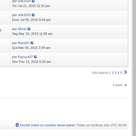
por
erik2010
9
Ter Jul 21, 2015 11:32 pm
por
erik2010
5
Dom Jul 05, 2015 9:44 pm
por
Morto
3
Seg Mar 16, 2015 11:58 am
por
Raza01
3
Qui Mar 05, 2015 3:39 am
por
Kazuya07
2
Sex Fev 13, 2015 6:29 am
Próx
160 tópicos
1
2
3
4
5
Ir para
Excluir todos os cookies deste painel
Todos os horários são
UTC-03:00