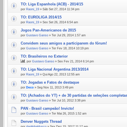
TO: Liga Espanhola (ACB) - 2014/15
por
Raoni_19
» Sáb Set 27, 2014 11:34 pm
TO: EUROLIGA 2014/15
por
Raoni_19
» Sex Set 26, 2014 6:54 am
Jogos Pan-Americanos de 2015
por
Gustavo Ganso
» Ter Jul 29, 2014 1:57 am
Convidem seus amigos a participarem do fórum!
por
Gustavo Ganso
» Ter Fev 18, 2014 10:19 pm
TO: Brasileiros no Exterior
por
Gustavo Ganso
» Sex Fev 21, 2014 6:14 pm
TO: Liga Nacional Argentina 2013/2014
por
Raoni_19
» Qui Ago 22, 2013 12:55 am
TO: Jogadas e Fatos de destaque
por
Deco
» Seg Nov 11, 2013 3:49 pm
TO: (Achados do YT) + de 30 partidas de seleções completas
por
Gustavo Ganso
» Ter Jul 10, 2012 3:38 pm
PAN - Brasil campeão! Invicto!
por
Gustavo Ganso
» Ter Mai 26, 2015 1:52 am
Denver Nuggets Thread
por
danilobaldusco
» Sex Dez 15, 2017 11:17 am