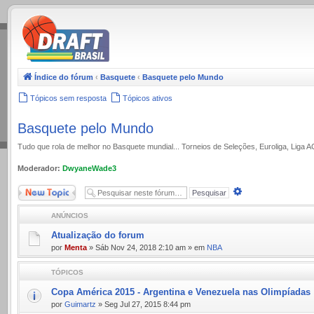
.
Índice do fórum
‹
Basquete
‹
Basquete pelo Mundo
Tópicos sem resposta
Tópicos ativos
Basquete pelo Mundo
Tudo que rola de melhor no Basquete mundial... Torneios de Seleções, Euroliga, Liga 
Moderador:
DwyaneWade3
Novo Tópico
Pesquisa
avançada
ANÚNCIOS
Atualização do forum
por
Menta
» Sáb Nov 24, 2018 2:10 am » em
NBA
TÓPICOS
Copa América 2015 - Argentina e Venezuela nas Olimpíadas
por
Guimartz
» Seg Jul 27, 2015 8:44 pm