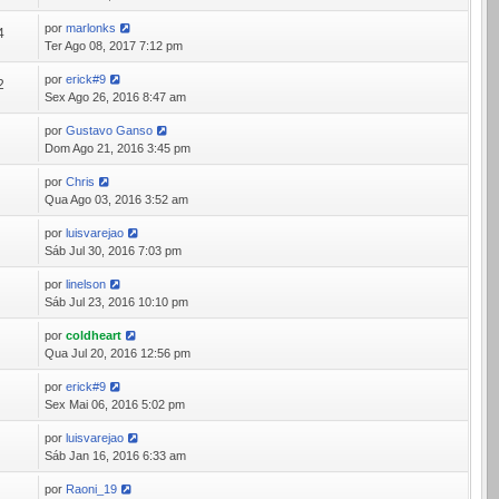
por
marlonks
4
Ter Ago 08, 2017 7:12 pm
por
erick#9
2
Sex Ago 26, 2016 8:47 am
por
Gustavo Ganso
1
Dom Ago 21, 2016 3:45 pm
por
Chris
1
Qua Ago 03, 2016 3:52 am
por
luisvarejao
6
Sáb Jul 30, 2016 7:03 pm
por
linelson
7
Sáb Jul 23, 2016 10:10 pm
por
coldheart
3
Qua Jul 20, 2016 12:56 pm
por
erick#9
5
Sex Mai 06, 2016 5:02 pm
por
luisvarejao
1
Sáb Jan 16, 2016 6:33 am
por
Raoni_19
4