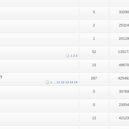
5
3329
2
2532
1
2411
52
12017
1
2
3
15
4967
A?
287
42549
1
…
11
12
13
14
15
5
3076
0
2305
12
4212