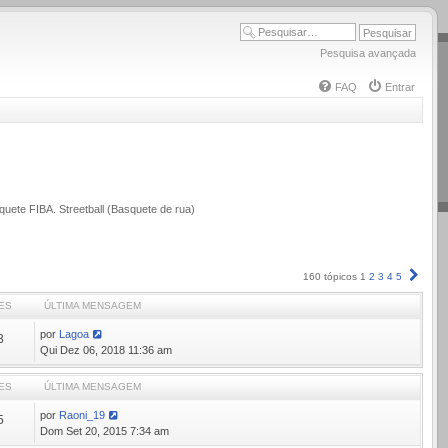
Pesquisa avançada
FAQ
Entrar
quete FIBA. Streetball (Basquete de rua)
Próx
160 tópicos
1
2
3
4
5
ES
ÚLTIMA MENSAGEM
por
Lagoa
3
Qui Dez 06, 2018 11:36 am
ES
ÚLTIMA MENSAGEM
por
Raoni_19
5
Dom Set 20, 2015 7:34 am