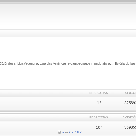
ACB/Endesa, Liga Argentina, Liga das Américas e campeonatos mundo afora... História do bas
RESPOSTAS
EXIBIÇÕ
12
37569
RESPOSTAS
EXIBIÇÕ
167
30985
1
…
5
6
7
8
9