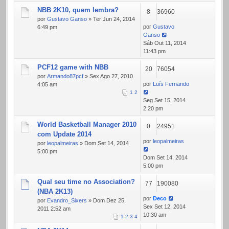
NBB 2K10, quem lembra?
8
36960
por
Gustavo Ganso
» Ter Jun 24, 2014
por
Gustavo
6:49 pm
Ganso
Sáb Out 11, 2014
11:43 pm
PCF12 game with NBB
20
76054
por
Armando87pcf
» Sex Ago 27, 2010
por
Luís Fernando
4:05 am
1
2
Seg Set 15, 2014
2:20 pm
World Basketball Manager 2010
0
24951
com Update 2014
por
leopalmeiras
por
leopalmeiras
» Dom Set 14, 2014
5:00 pm
Dom Set 14, 2014
5:00 pm
Qual seu time no Association?
77
190080
(NBA 2K13)
por
Deco
por
Evandro_Sixers
» Dom Dez 25,
Sex Set 12, 2014
2011 2:52 am
10:30 am
1
2
3
4