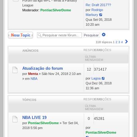
Fórum da liga WFL - What a Fantasy
Re: Draft 2017??
League
por
Rodrigo
Moderador:
PontiacSilverDome
Marbury
Ver
Qua Set 05, 2018
última
10:20 am
mensagem
Novo Tópico
Pesquisa
avançada
Próx
118 tópicos
1
2
3
4
RESPOSTAS
EXIBIÇÕES
ANÚNCIOS
ÚLTIMA
MENSAGEM
Atualização do forum
12
371417
por
Menta
» Sáb Nov 24, 2018 2:10 am
por
Lagoa
» em
NBA
Qui Dez 06, 2018
11:36 am
RESPOSTAS
EXIBIÇÕES
TÓPICOS
ÚLTIMA
MENSAGEM
NBA LIVE 19
0
45281
por
PontiacSilverDome
» Ter Set 04,
por
2018 5:56 pm
PontiacSilverDome