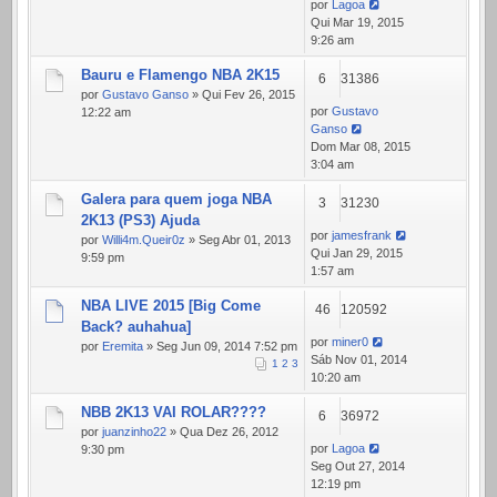
por
Lagoa
Qui Mar 19, 2015
9:26 am
Bauru e Flamengo NBA 2K15
6
31386
por
Gustavo Ganso
» Qui Fev 26, 2015
por
Gustavo
12:22 am
Ganso
Dom Mar 08, 2015
3:04 am
Galera para quem joga NBA
3
31230
2K13 (PS3) Ajuda
por
jamesfrank
por
Willi4m.Queir0z
» Seg Abr 01, 2013
Qui Jan 29, 2015
9:59 pm
1:57 am
NBA LIVE 2015 [Big Come
46
120592
Back? auhahua]
por
miner0
por
Eremita
» Seg Jun 09, 2014 7:52 pm
Sáb Nov 01, 2014
1
2
3
10:20 am
NBB 2K13 VAI ROLAR????
6
36972
por
juanzinho22
» Qua Dez 26, 2012
por
Lagoa
9:30 pm
Seg Out 27, 2014
12:19 pm