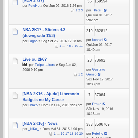
[NBA 2K17]
56
159594
por
PeteHo
» Qui Jun 02, 2016 1:24 pm
por
_KiKe_
1
2
3
Qui Jun 01, 2017
5:02 pm
NBA 2K17 - Sliders 4.2
219
362812
(downgrade 11/3)
por
konrad
por
Lagoa
» Seg Set 26, 2016 12:28 am
Qui Jun 01, 2017
1
…
7
8
9
10
11
10:40 am
Live ou 2k6?
23
78692
por
Felipe Lakers
» Seg Jan 02,
por
Gustavo
2006 9:10 pm
Ganso
1
2
Sex Fev 17, 2017
10:38 pm
[NBA 2K16 - Ajuda] Liberando
7
37084
Badge's no My Career
por
Drako
por
Drako
» Dom Dez 06, 2015 9:23 pm
Sáb Nov 19, 2016
10:13 am
[NBA 2K16] - News
383
3506709
por
_KiKe_
» Dom Mai 31, 2015 4:06 pm
por
PeteHo
1
…
16
17
18
19
20