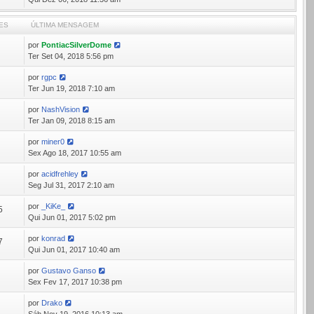
ES
ÚLTIMA MENSAGEM
por
PontiacSilverDome
5
Ter Set 04, 2018 5:56 pm
por
rgpc
4
Ter Jun 19, 2018 7:10 am
por
NashVision
4
Ter Jan 09, 2018 8:15 am
por
miner0
3
Sex Ago 18, 2017 10:55 am
por
acidfrehley
4
Seg Jul 31, 2017 2:10 am
por
_KiKe_
5
Qui Jun 01, 2017 5:02 pm
por
konrad
7
Qui Jun 01, 2017 10:40 am
por
Gustavo Ganso
9
Sex Fev 17, 2017 10:38 pm
por
Drako
0