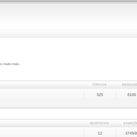
 muito mais...
TÓPICOS
MENSAG
325
6100
RESPOSTAS
EXIBIÇÕ
12
37450