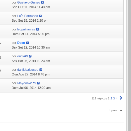
por
Gustavo Ganso
9
Sáb Out 11, 2014 11:43 pm
por
Luís Fernando
3
Seg Set 15, 2014 2:20 pm
por
leopalmeiras
1
Dom Set 14, 2014 5:00 pm
por
Deco
7
Sex Set 12, 2014 10:30 am
por
erick#9
6
Sex Set 05, 2014 10:23 am
por
danilobaldusco
3
Qua Ago 27, 2014 8:48 pm
por
MayconWRS
9
Dom Jul 06, 2014 12:29 am
Próx
118 tópicos
1
2
3
4
Ir para