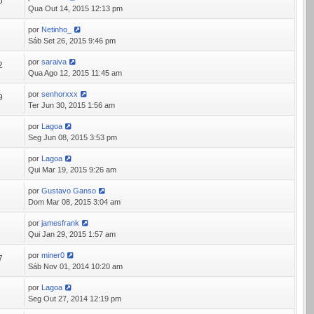
5
Qua Out 14, 2015 12:13 pm
por
Netinho_
9
Sáb Set 26, 2015 9:46 pm
por
saraiva
2
Qua Ago 12, 2015 11:45 am
por
senhorxxx
9
Ter Jun 30, 2015 1:56 am
por
Lagoa
1
Seg Jun 08, 2015 3:53 pm
por
Lagoa
4
Qui Mar 19, 2015 9:26 am
por
Gustavo Ganso
7
Dom Mar 08, 2015 3:04 am
por
jamesfrank
2
Qui Jan 29, 2015 1:57 am
por
miner0
7
Sáb Nov 01, 2014 10:20 am
por
Lagoa
9
Seg Out 27, 2014 12:19 pm