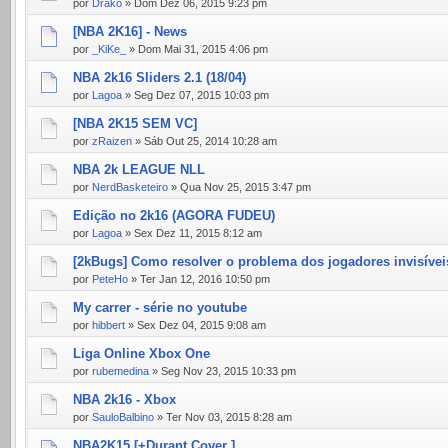
por
Drako
» Dom Dez 06, 2015 9:23 pm
[NBA 2K16] - News
por
_KiKe_
» Dom Mai 31, 2015 4:06 pm
NBA 2k16 Sliders 2.1 (18/04)
por
Lagoa
» Seg Dez 07, 2015 10:03 pm
[NBA 2K15 SEM VC]
por
zRaizen
» Sáb Out 25, 2014 10:28 am
NBA 2k LEAGUE NLL
por
NerdBasketeiro
» Qua Nov 25, 2015 3:47 pm
Edição no 2k16 (AGORA FUDEU)
por
Lagoa
» Sex Dez 11, 2015 8:12 am
[2kBugs] Como resolver o problema dos jogadores invisívei
por
PeteHo
» Ter Jan 12, 2016 10:50 pm
My carrer - série no youtube
por
hibbert
» Sex Dez 04, 2015 9:08 am
Liga Online Xbox One
por
rubemedina
» Seg Nov 23, 2015 10:33 pm
NBA 2k16 - Xbox
por
SauloBalbino
» Ter Nov 03, 2015 8:28 am
NBA2K15 [+Durant Cover ]