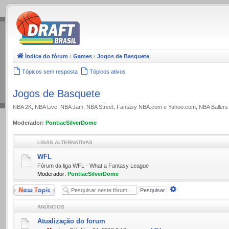
.
Índice do fórum
‹
Games
‹
Jogos de Basquete
Tópicos sem resposta
Tópicos ativos
Jogos de Basquete
NBA 2K, NBA Live, NBA Jam, NBA Street, Fantasy NBA.com e Yahoo.com, NBA Ballers e
Moderador:
PontiacSilverDome
LIGAS ALTERNATIVAS
WFL
Fórum da liga WFL - What a Fantasy League
Moderador:
PontiacSilverDome
Novo Tópico
Pesquisa
avançada
ANÚNCIOS
Atualização do forum