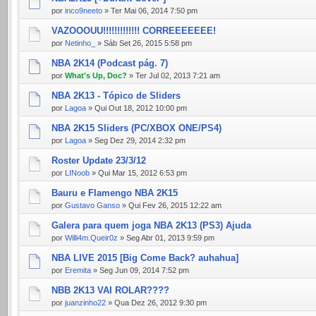
por
inco9neeto
» Ter Mai 06, 2014 7:50 pm
VAZOOOUU!!!!!!!!!!!!! CORREEEEEEE!
por
Netinho_
» Sáb Set 26, 2015 5:58 pm
NBA 2K14 (Podcast pág. 7)
por
What's Up, Doc?
» Ter Jul 02, 2013 7:21 am
NBA 2K13 - Tópico de Sliders
por
Lagoa
» Qui Out 18, 2012 10:00 pm
NBA 2K15 Sliders (PC/XBOX ONE/PS4)
por
Lagoa
» Seg Dez 29, 2014 2:32 pm
Roster Update 23/3/12
por
LINoob
» Qui Mar 15, 2012 6:53 pm
Bauru e Flamengo NBA 2K15
por
Gustavo Ganso
» Qui Fev 26, 2015 12:22 am
Galera para quem joga NBA 2K13 (PS3) Ajuda
por
Willi4m.Queir0z
» Seg Abr 01, 2013 9:59 pm
NBA LIVE 2015 [Big Come Back? auhahua]
por
Eremita
» Seg Jun 09, 2014 7:52 pm
NBB 2K13 VAI ROLAR????
por
juanzinho22
» Qua Dez 26, 2012 9:30 pm