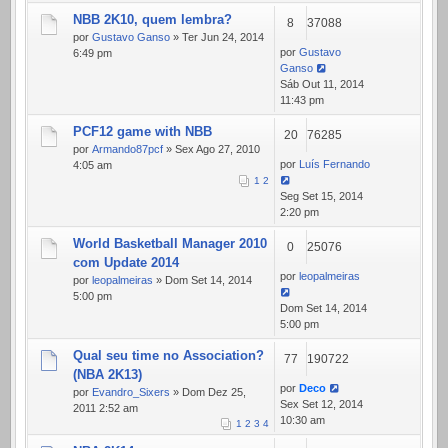
NBB 2K10, quem lembra?
8
37088
por
Gustavo Ganso
» Ter Jun 24, 2014
por
Gustavo
6:49 pm
Ganso
Sáb Out 11, 2014
11:43 pm
PCF12 game with NBB
20
76285
por
Armando87pcf
» Sex Ago 27, 2010
por
Luís Fernando
4:05 am
1
2
Seg Set 15, 2014
2:20 pm
World Basketball Manager 2010
0
25076
com Update 2014
por
leopalmeiras
por
leopalmeiras
» Dom Set 14, 2014
5:00 pm
Dom Set 14, 2014
5:00 pm
Qual seu time no Association?
77
190722
(NBA 2K13)
por
Deco
por
Evandro_Sixers
» Dom Dez 25,
Sex Set 12, 2014
2011 2:52 am
10:30 am
1
2
3
4