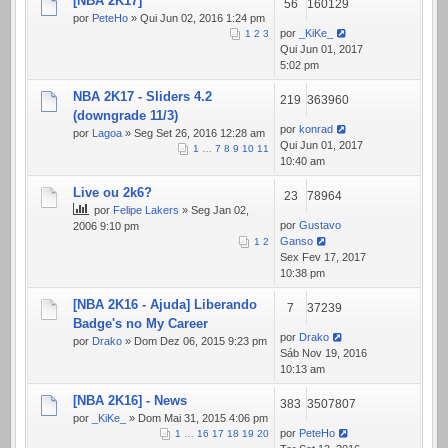
[NBA 2K17]
56
160129
por
PeteHo
» Qui Jun 02, 2016 1:24 pm
por
_KiKe_
1
2
3
Qui Jun 01, 2017
5:02 pm
NBA 2K17 - Sliders 4.2
219
363960
(downgrade 11/3)
por
konrad
por
Lagoa
» Seg Set 26, 2016 12:28 am
Qui Jun 01, 2017
1
…
7
8
9
10
11
10:40 am
Live ou 2k6?
23
78964
por
Felipe Lakers
» Seg Jan 02,
por
Gustavo
2006 9:10 pm
Ganso
1
2
Sex Fev 17, 2017
10:38 pm
[NBA 2K16 - Ajuda] Liberando
7
37239
Badge's no My Career
por
Drako
por
Drako
» Dom Dez 06, 2015 9:23 pm
Sáb Nov 19, 2016
10:13 am
[NBA 2K16] - News
383
3507807
por
_KiKe_
» Dom Mai 31, 2015 4:06 pm
por
PeteHo
1
…
16
17
18
19
20