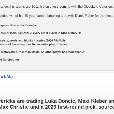
arance. His teams are 10-1, his only loss coming with the Cleveland Cavaliers
ies win of his 20-year career, breaking a tie with Derek Fisher for the most a
s against Real at the Bernabeu
#NBAFinals: LeBron: 2, every other player in NBA history: 0
assists, steals and blocks in series (2016 FINALS)
ers in all five categories for an entire playoff series
history (9). Other than Magic, no other player has more than 2.
and 7k rebounds!
 o LAL)
icks are trading Luka Doncic, Maxi Kleber and
ax Christie and a 2029 first-round pick, sourc