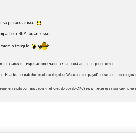
========================================================
r só pra postar isso.
mpanho a NBA, bizarro isso.
taram a franquia.
nce e Clarkson!!! Especialmente Nance. O cara será all star em pouco tempo.
 Heat fez um trabalho excelente de polpar Wade para os playoffs esse ano....ele chegou i
orque tem muito bom marcador (melhores do que do OKC) para marcar essa posição no garra