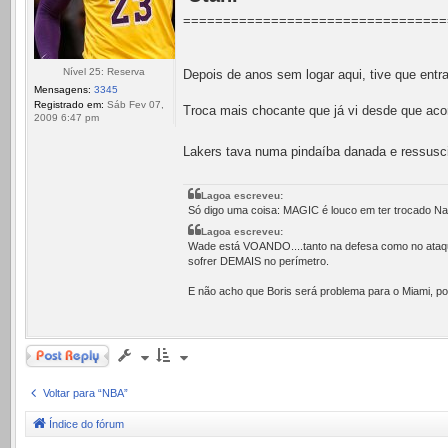
=================================
Nível 25: Reserva
Depois de anos sem logar aqui, tive que entra
Mensagens:
3345
Registrado em:
Sáb Fev 07,
Troca mais chocante que já vi desde que aco
2009 6:47 pm
Lakers tava numa pindaíba danada e ressusci
Lagoa escreveu:
Só digo uma coisa: MAGIC é louco em ter trocado Na
Lagoa escreveu:
Wade está VOANDO....tanto na defesa como no ataque.
sofrer DEMAIS no perímetro.
E não acho que Boris será problema para o Miami, p
Responder
Voltar para “NBA”
Índice do fórum