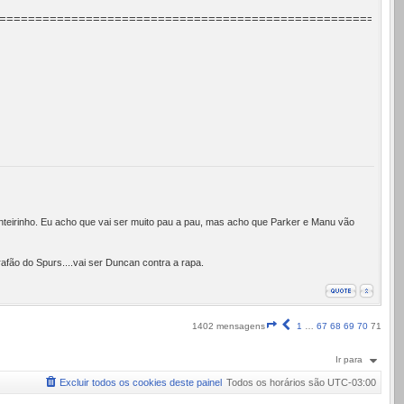
========================================================
nteirinho. Eu acho que vai ser muito pau a pau, mas acho que Parker e Manu vão
fão do Spurs....vai ser Duncan contra a rapa.
Página
Anterior
1402 mensagens
1
…
67
68
69
70
71
71
de
Ir para
71
Excluir todos os cookies deste painel
Todos os horários são
UTC-03:00