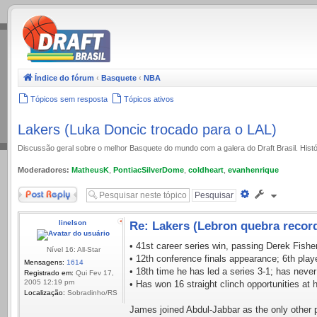
.
Índice do fórum
‹
Basquete
‹
NBA
Tópicos sem resposta
Tópicos ativos
Lakers (Luka Doncic trocado para o LAL)
Discussão geral sobre o melhor Basquete do mundo com a galera do Draft Brasil. Histó
Moderadores:
MatheusK
,
PontiacSilverDome
,
coldheart
,
evanhenrique
Responder
Pesquisa
avançada
linelson
Re: Lakers (Lebron quebra recor
• 41st career series win, passing Derek Fisher
Nível 16: All-Star
• 12th conference finals appearance; 6th playe
Mensagens:
1614
• 18th time he has led a series 3-1; has neve
Registrado em:
Qui Fev 17,
2005 12:19 pm
• Has won 16 straight clinch opportunities at
Localização:
Sobradinho/RS
James joined Abdul-Jabbar as the only other p