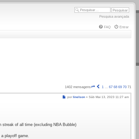
Pesquisa avançada
FAQ
Entrar
Página
Anterior
1402 mensagens
1
…
67
68
69
70
71
71
de
Mensagem
por
linelson
»
Sáb Mai 13, 2023 11:27 am
71
h streak of all time (excluding NBA Bubble)
n a playoff game.