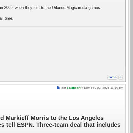
 in 2009, when they lost to the Orlando Magic in six games.
ll time.
Mensagem
por
coldheart
»
Dom Fev 02, 2025 11:10 pm
 Markieff Morris to the Los Angeles
es tell ESPN. Three-team deal that includes