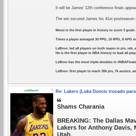
It will be James' 12th conference finals appe
The win secured James his 41st postseason ser
Messi is the first player in history to score 3 goal
Times a player averaged 30 PPG, 10 RPG, 8 APG in 
LeBron: led all players on both teams in pts, reb, 
He is the first player in NBA history to lead all play
LeBron has the most triple-doubles in #NBAFinals 
LeBron: first player to reach 30k pts, 7k assists, 
coldheart
Re: Lakers (Luka Doncic trocado para
Shams Charania
BREAKING: The Dallas Maver
Lakers for Anthony Davis, M
Utah.