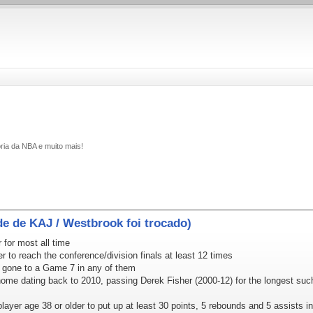
ria da NBA e muito mais!
de de KAJ / Westbrook foi trocado)
 for most all time
r to reach the conference/division finals at least 12 times
r gone to a Game 7 in any of them
 home dating back to 2010, passing Derek Fisher (2000-12) for the longest suc
layer age 38 or older to put up at least 30 points, 5 rebounds and 5 assists i