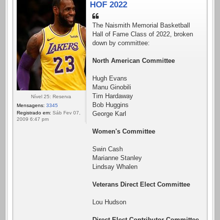
HOF 2022
The Naismith Memorial Basketball
Hall of Fame Class of 2022, broken
down by committee:
North American Committee
Hugh Evans
Manu Ginobili
Tim Hardaway
Nível 25: Reserva
Bob Huggins
Mensagens:
3345
Registrado em:
Sáb Fev 07,
George Karl
2009 6:47 pm
Women's Committee
Swin Cash
Marianne Stanley
Lindsay Whalen
Veterans Direct Elect Committee
Lou Hudson
Direct Elect Contributor Committee