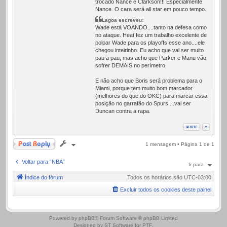
trocado Nance e Clarkson!!! Especialmente
Nance. O cara será all star em pouco tempo.
Lagoa escreveu:
Wade está VOANDO....tanto na defesa como
no ataque. Heat fez um trabalho excelente de
polpar Wade para os playoffs esse ano....ele
chegou inteirinho. Eu acho que vai ser muito
pau a pau, mas acho que Parker e Manu vão
sofrer DEMAIS no perímetro.
E não acho que Boris será problema para o
Miami, porque tem muito bom marcador
(melhores do que do OKC) para marcar essa
posição no garrafão do Spurs....vai ser
Duncan contra a rapa.
Responder
1 mensagem • Página
1
de
1
Voltar para “NBA”
Ir para
Índice do fórum
Todos os horários são
UTC-03:00
Excluir todos os cookies deste painel
.
Powered by
phpBB
® Forum Software © phpBB Limited
Designed by
ST Software
for
PTF
.