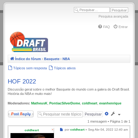
.
Pesquisa avançada
FAQ
Entrar
Índice do fórum
‹
Basquete
‹
NBA
Tópicos sem resposta
Tópicos ativos
HOF 2022
Discussão geral sobre o melhor Basquete do mundo com a galera do Draft Brasil.
História da NBA e muito mais!
Moderadores:
MatheusK
,
PontiacSilverDome
,
coldheart
,
evanhenrique
Responder
Pesquisa
avançada
1 mensagem • Página
1
de
1
Mensagem
por
coldheart
»
Seg Abr 04, 2022 12:40 am
coldheart