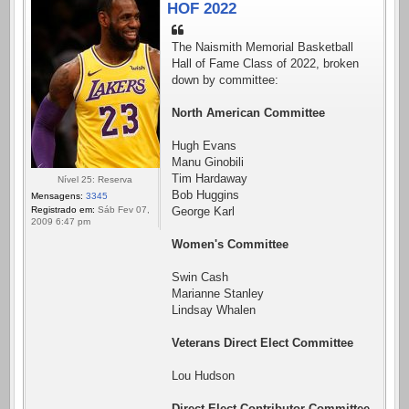
HOF 2022
The Naismith Memorial Basketball
Hall of Fame Class of 2022, broken
down by committee:
North American Committee
Hugh Evans
Manu Ginobili
Tim Hardaway
Nível 25: Reserva
Bob Huggins
Mensagens:
3345
Registrado em:
Sáb Fev 07,
George Karl
2009 6:47 pm
Women's Committee
Swin Cash
Marianne Stanley
Lindsay Whalen
Veterans Direct Elect Committee
Lou Hudson
Direct Elect Contributor Committee