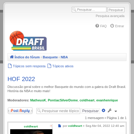
.
Pesquisa avançada
FAQ
Entrar
Índice do fórum
‹
Basquete
‹
NBA
Tópicos sem resposta
Tópicos ativos
HOF 2022
Discussão geral sobre o melhor Basquete do mundo com a galera do Draft Brasil.
História da NBA e muito mais!
Moderadores:
MatheusK
,
PontiacSilverDome
,
coldheart
,
evanhenrique
Responder
Pesquisa
avançada
1 mensagem • Página
1
de
1
Mensagem
por
coldheart
»
Seg Abr 04, 2022 12:40 am
coldheart