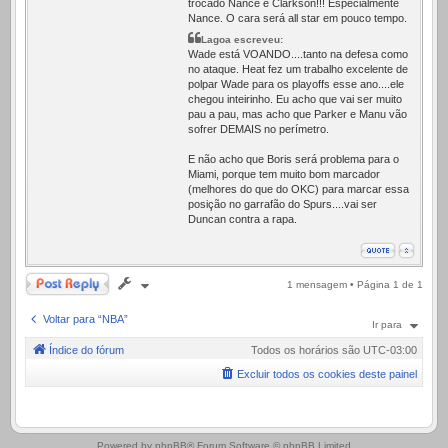
trocado Nance e Clarkson!!! Especialmente
Nance. O cara será all star em pouco tempo.
Lagoa escreveu:
Wade está VOANDO....tanto na defesa como
no ataque. Heat fez um trabalho excelente de
polpar Wade para os playoffs esse ano....ele
chegou inteirinho. Eu acho que vai ser muito
pau a pau, mas acho que Parker e Manu vão
sofrer DEMAIS no perímetro.
E não acho que Boris será problema para o
Miami, porque tem muito bom marcador
(melhores do que do OKC) para marcar essa
posição no garrafão do Spurs....vai ser
Duncan contra a rapa.
Responder
1 mensagem • Página
1
de
1
Voltar para “NBA”
Ir para
Índice do fórum
Todos os horários são
UTC-03:00
Excluir todos os cookies deste painel
.
Powered by
phpBB
® Forum Software © phpBB Limited