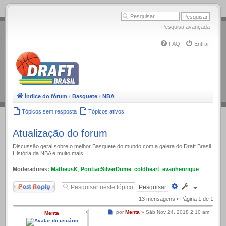
.
Pesquisa avançada
FAQ
Entrar
Índice do fórum
‹
Basquete
‹
NBA
Tópicos sem resposta
Tópicos ativos
Atualização do forum
Discussão geral sobre o melhor Basquete do mundo com a galera do Draft Brasil.
História da NBA e muito mais!
Moderadores:
MatheusK
,
PontiacSilverDome
,
coldheart
,
evanhenrique
Responder
Pesquisa
avançada
13 mensagens • Página
1
de
1
Mensagem
por
Menta
»
Sáb Nov 24, 2018 2:10 am
Menta