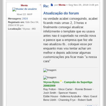
Mensagem
por
Menta
»
Seg Nov 26, 2018 3:48 pm
Menta
Re:
Atualização do forum
Nível 22: MVP
na verdade acabei conseguindo, acabei
Mensagens:
2924
Registrado em:
Sáb Dez 04,
ficando mais umas 2, 3 horas e
2004 9:50 pm
finalmente consegui atualizar.
Localização:
Viçosa - MG
infelizmente o template que eu usava
antes nao é suportado na versão nova
e parece que a empresa que fez ele
nao atualizou tb.. coloquei esse por
enquanto mas vou tentar achar um
melhor e depois adicionar algumas
customizações pra ficar mais "a nossa
cara"
*
Viçosa Bytes
- Campeão da Superliga
2008/2009
Ray Felton - Vince Carter - Ronnie Brewer -
Josh Smith - Spencer Hawes
Eddie House - Kellenna Azubuike - Marc Gasol
Beno Udrih - Channing Frye - Robert Swift