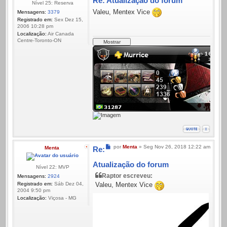
Re: Atualização do forum
Nível 25: Reserva
Valeu, Mentex Vice
Mensagens:
3379
Registrado em:
Sex Dez 15,
2006 10:28 pm
Localização:
Air Canada
Centre-Toronto-ON
Mensagem
por
Menta
»
Seg Nov 26, 2018 12:22 am
Menta
Re:
Atualização do forum
Nível 22: MVP
Raptor escreveu:
Mensagens:
2924
Registrado em:
Sáb Dez 04,
Valeu, Mentex Vice
2004 9:50 pm
Localização:
Viçosa - MG