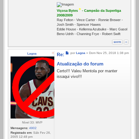
*
Viçosa Bytes
- Campeão da Superliga
2008/2009
Ray Felton - Vince Carter - Ronnie Brewer -
Josh Smith - Spencer Hawes
Eddie House - Kellenna Azubuike - Marc Gasol
Beno Udrih - Channing Frye - Robert Swift
Mensagem
por
Lagoa
»
Dom Nov 25, 2018 1:38 pm
Lagoa
Re:
Atualização do forum
Certo!!! Valeu Mentola por manter
issaqui vivo!!!
Nível 33: MVP
Mensagens:
4902
Registrado em:
Sáb Fev 26,
2005 12:48 pm