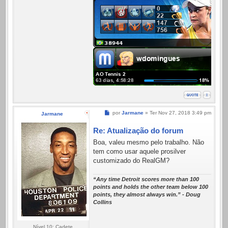
Mensagem
por
Jarmane
»
Ter Nov 27, 2018 3:49 pm
Jarmane
Re: Atualização do forum
Boa, valeu mesmo pelo trabalho. Não
tem como usar aquele prosilver
customizado do RealGM?
“Any time Detroit scores more than 100
points and holds the other team below 100
points, they almost always win.” - Doug
Collins
Nível 10: Cadete