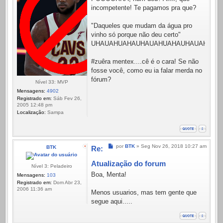
incompetente! Te pagamos pra que?
"Daqueles que mudam da água pro
vinho só porque não deu certo"
UHAUAHUAHAUHAUAHUAHAUHAUAHUAH
#zuêra mentex....cê é o cara! Se não
fosse você, como eu ia falar merda no
fórum?
Nível 33: MVP
Mensagens:
4902
Registrado em:
Sáb Fev 26,
2005 12:48 pm
Localização:
Sampa
Mensagem
por
BTK
»
Seg Nov 26, 2018 10:27 am
BTK
Re:
Atualização do forum
Nível 3: Peladeiro
Boa, Menta!
Mensagens:
103
Registrado em:
Dom Abr 23,
2006 11:36 am
Menos usuarios, mas tem gente que
segue aqui.....