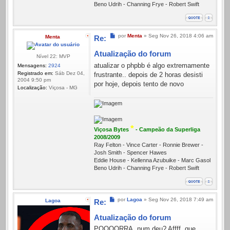
Beno Udrih - Channing Frye - Robert Swift
Mensagem
por
Menta
»
Seg Nov 26, 2018 4:06 am
Menta
Re:
Atualização do forum
Nível 22: MVP
atualizar o phpbb é algo extremamente
Mensagens:
2924
Registrado em:
Sáb Dez 04,
frustrante.. depois de 2 horas desisti
2004 9:50 pm
por hoje, depois tento de novo
Localização:
Viçosa - MG
*
Viçosa Bytes
- Campeão da Superliga
2008/2009
Ray Felton - Vince Carter - Ronnie Brewer -
Josh Smith - Spencer Hawes
Eddie House - Kellenna Azubuike - Marc Gasol
Beno Udrih - Channing Frye - Robert Swift
Mensagem
por
Lagoa
»
Seg Nov 26, 2018 7:49 am
Lagoa
Re:
Atualização do forum
POOOORRA, num deu? Affff, que