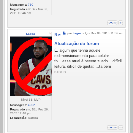
Mensagens:
730
Registrado em:
Sex Mai 06,
2011 10:46 pm
Mensagem
por
Lagoa
»
Qui Dez 06, 2018 11:36 am
Lagoa
Re:
Atualização do forum
É, algum que tenha aquele
redimensionamento para celular
tb....esse atual é beeem zuado....difícil
leitura, difícil de quotar.....tá bem
ruinzin.
Nível 33: MVP
Mensagens:
4902
Registrado em:
Sáb Fev 26,
2005 12:48 pm
Localização:
Sampa