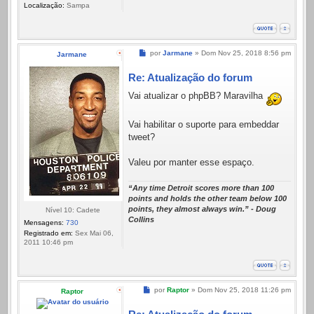
Localização:
Sampa
Mensagem
por
Jarmane
»
Dom Nov 25, 2018 8:56 pm
Jarmane
Re: Atualização do forum
Vai atualizar o phpBB? Maravilha
Vai habilitar o suporte para embeddar
tweet?
Valeu por manter esse espaço.
“Any time Detroit scores more than 100
points and holds the other team below 100
points, they almost always win.” - Doug
Nível 10: Cadete
Collins
Mensagens:
730
Registrado em:
Sex Mai 06,
2011 10:46 pm
Mensagem
por
Raptor
»
Dom Nov 25, 2018 11:26 pm
Raptor