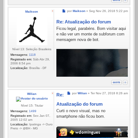
Mensagem
por
Maikson
»
Seg Nov 26, 2018 5:22 pm
Maikson
Re: Atualização do forum
Ficou legal, parabéns. Bom visitar aqui
e não ver um monte de subforum com
mensagem nova de bot.
Nível 13: Seleção Brasileira
Mensagens:
1118
Registrado em:
Sáb Abr 29,
2006 8:54 pm
Localização:
Brasília - DF
Mensagem
por
Wilian
»
Ter Nov 27, 2018 8:26 am
Wilian
Re:
Atualização do forum
Nível 15: Titular
Curti o novo visual, mas no
Mensagens:
1499
Registrado em:
Sex Jan 07,
smartphone não ficou bom.
2005 12:02 am
Localização:
Ipatinga -> Ouro
Preto -> @BH - MG