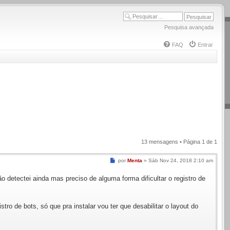
Pesquisa avançada
FAQ
Entrar
13 mensagens • Página
1
de
1
Mensagem
por
Menta
»
Sáb Nov 24, 2018 2:10 am
detectei ainda mas preciso de alguma forma dificultar o registro de
ro de bots, só que pra instalar vou ter que desabilitar o layout do