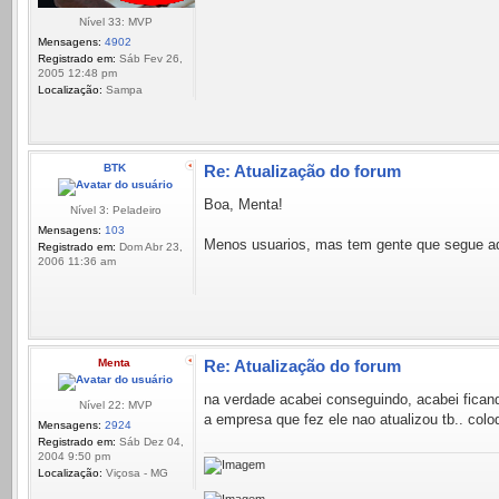
Nível 33: MVP
Mensagens:
4902
Registrado em:
Sáb Fev 26,
2005 12:48 pm
Localização:
Sampa
BTK
Re: Atualização do forum
Boa, Menta!
Nível 3: Peladeiro
Mensagens:
103
Menos usuarios, mas tem gente que segue aqu
Registrado em:
Dom Abr 23,
2006 11:36 am
Menta
Re: Atualização do forum
na verdade acabei conseguindo, acabei ficand
Nível 22: MVP
a empresa que fez ele nao atualizou tb.. col
Mensagens:
2924
Registrado em:
Sáb Dez 04,
2004 9:50 pm
Localização:
Viçosa - MG