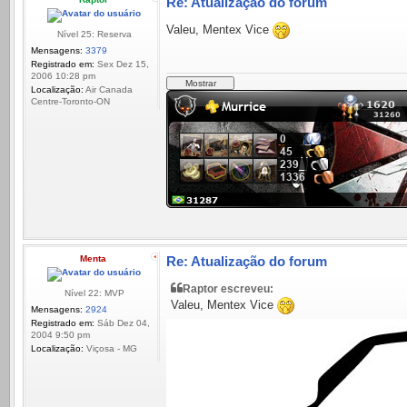
Re: Atualização do forum
Valeu, Mentex Vice
Nível 25: Reserva
Mensagens:
3379
Registrado em:
Sex Dez 15,
2006 10:28 pm
Localização:
Air Canada
Centre-Toronto-ON
Menta
Re: Atualização do forum
Raptor escreveu:
Nível 22: MVP
Valeu, Mentex Vice
Mensagens:
2924
Registrado em:
Sáb Dez 04,
2004 9:50 pm
Localização:
Viçosa - MG