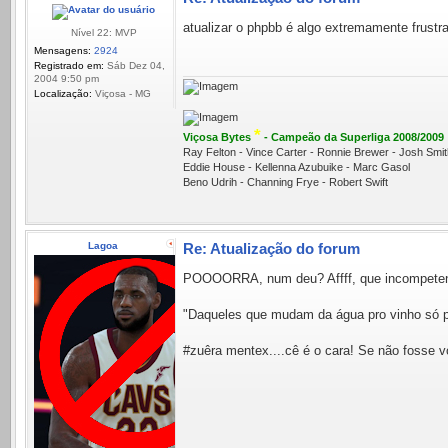
atualizar o phpbb é algo extremamente frustra
Nível 22: MVP
Mensagens:
2924
Registrado em:
Sáb Dez 04,
2004 9:50 pm
Localização:
Viçosa - MG
*
Viçosa Bytes
- Campeão da Superliga 2008/2009
Ray Felton - Vince Carter - Ronnie Brewer - Josh Sm
Eddie House - Kellenna Azubuike - Marc Gasol
Beno Udrih - Channing Frye - Robert Swift
Lagoa
Re: Atualização do forum
POOOORRA, num deu? Affff, que incompeten
"Daqueles que mudam da água pro vinh
#zuêra mentex....cê é o cara! Se não fosse v