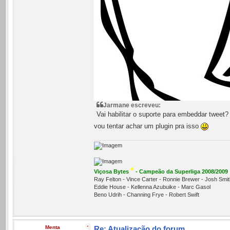
Jarmane escreveu:
Vai habilitar o suporte para embeddar tweet?
vou tentar achar um plugin pra isso
*
Viçosa Bytes
- Campeão da Superliga 2008/2009
Ray Felton - Vince Carter - Ronnie Brewer - Josh Sm
Eddie House - Kellenna Azubuike - Marc Gasol
Beno Udrih - Channing Frye - Robert Swift
Menta
Re: Atualização do forum