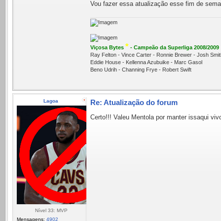
Vou fazer essa atualização esse fim de seman
*
Viçosa Bytes
- Campeão da Superliga 2008/2009
Ray Felton - Vince Carter - Ronnie Brewer - Josh Sm
Eddie House - Kellenna Azubuike - Marc Gasol
Beno Udrih - Channing Frye - Robert Swift
Lagoa
Re: Atualização do forum
Certo!!! Valeu Mentola por manter issaqui vivo
Nível 33: MVP
Mensagens:
4902