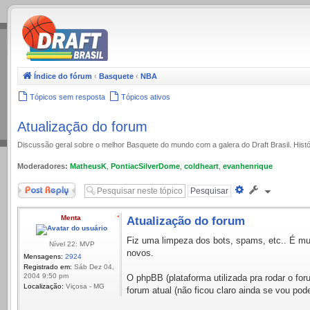
.
Índice do fórum
‹
Basquete
‹
NBA
Tópicos sem resposta
Tópicos ativos
Atualização do forum
Discussão geral sobre o melhor Basquete do mundo com a galera do Draft Brasil. Histó
Moderadores:
MatheusK
,
PontiacSilverDome
,
coldheart
,
evanhenrique
Responder
Pesquisa
avançada
Menta
Atualização do forum
Fiz uma limpeza dos bots, spams, etc.. É mui
Nível 22: MVP
novos.
Mensagens:
2924
Registrado em:
Sáb Dez 04,
2004 9:50 pm
O phpBB (plataforma utilizada pra rodar o for
Localização:
Viçosa - MG
forum atual (não ficou claro ainda se vou pode