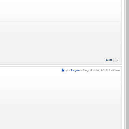
Mensagem
por
Lagoa
»
Seg Nov 26, 2018 7:49 am