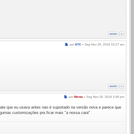
Mensagem
por
BTK
»
Seg Nov 26, 2018 10:27 am
Mensagem
por
Menta
»
Seg Nov 26, 2018 3:48 pm
plate que eu usava antes nao é suportado na versão nova e parece que
algumas customizações pra ficar mais "a nossa cara"