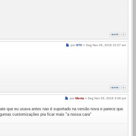
Mensagem
por
BTK
»
Seg Nov 26, 2018 10:27 am
Mensagem
por
Menta
»
Seg Nov 26, 2018 3:48 pm
plate que eu usava antes nao é suportado na versão nova e parece que
algumas customizações pra ficar mais "a nossa cara"