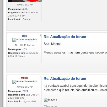
Nível 33: MVP
Mensagens:
4902
Registrado em:
Sáb Fev 26,
2005 12:48 pm
Localização:
Sampa
BTK
Re: Atualização do forum
Boa, Menta!
Nível 3: Peladeiro
Mensagens:
103
Menos usuarios, mas tem gente que segue aqu
Registrado em:
Dom Abr 23,
2006 11:36 am
Menta
Re: Atualização do forum
na verdade acabei conseguindo, acabei ficand
Nível 22: MVP
a empresa que fez ele nao atualizou tb.. col
Mensagens:
2924
Registrado em:
Sáb Dez 04,
2004 9:50 pm
Localização:
Viçosa - MG