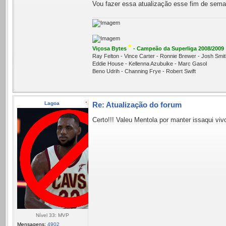
Vou fazer essa atualização esse fim de seman
*
Viçosa Bytes
- Campeão da Superliga 2008/2009
Ray Felton - Vince Carter - Ronnie Brewer - Josh Sm
Eddie House - Kellenna Azubuike - Marc Gasol
Beno Udrih - Channing Frye - Robert Swift
Lagoa
Re: Atualização do forum
Certo!!! Valeu Mentola por manter issaqui vivo
Nível 33: MVP
Mensagens:
4902