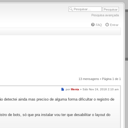
Pesquisa avançada
FAQ
Entrar
13 mensagens • Página
1
de
1
Mensagem
por
Menta
»
Sáb Nov 24, 2018 2:10 am
detectei ainda mas preciso de alguma forma dificultar o registro de
ro de bots, só que pra instalar vou ter que desabilitar o layout do