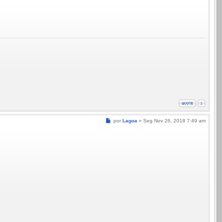
Mensagem
por
Lagoa
»
Seg Nov 26, 2018 7:49 am