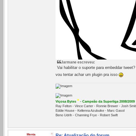
Jarmane escreveu:
Vai habilitar o suporte para embeddar tweet?
vou tentar achar um plugin pra isso
*
Viçosa Bytes
- Campeão da Superliga 2008/2009
Ray Felton - Vince Carter - Ronnie Brewer - Josh Sm
Eddie House - Kellenna Azubuike - Marc Gasol
Beno Udrih - Channing Frye - Robert Swift
Menta
Re: Atualização do forum