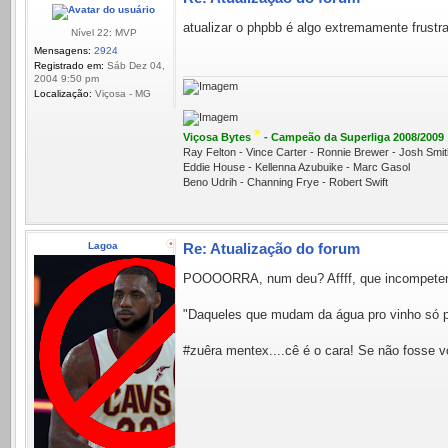
atualizar o phpbb é algo extremamente frustra
Nível 22: MVP
Mensagens:
2924
Registrado em:
Sáb Dez 04,
2004 9:50 pm
Localização:
Viçosa - MG
*
Viçosa Bytes
- Campeão da Superliga 2008/2009
Ray Felton - Vince Carter - Ronnie Brewer - Josh Sm
Eddie House - Kellenna Azubuike - Marc Gasol
Beno Udrih - Channing Frye - Robert Swift
Lagoa
Re: Atualização do forum
POOOORRA, num deu? Affff, que incompeten
"Daqueles que mudam da água pro vinh
#zuêra mentex....cê é o cara! Se não fosse v