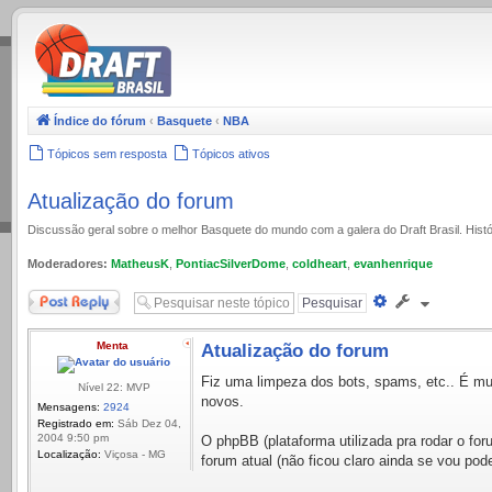
.
Índice do fórum
‹
Basquete
‹
NBA
Tópicos sem resposta
Tópicos ativos
Atualização do forum
Discussão geral sobre o melhor Basquete do mundo com a galera do Draft Brasil. Histó
Moderadores:
MatheusK
,
PontiacSilverDome
,
coldheart
,
evanhenrique
Responder
Pesquisa
avançada
Menta
Atualização do forum
Fiz uma limpeza dos bots, spams, etc.. É mui
Nível 22: MVP
novos.
Mensagens:
2924
Registrado em:
Sáb Dez 04,
2004 9:50 pm
O phpBB (plataforma utilizada pra rodar o for
Localização:
Viçosa - MG
forum atual (não ficou claro ainda se vou pode