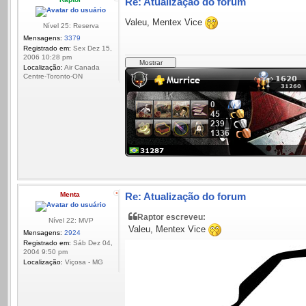
Re: Atualização do forum
Valeu, Mentex Vice
Nível 25: Reserva
Mensagens:
3379
Registrado em:
Sex Dez 15,
2006 10:28 pm
Localização:
Air Canada
Centre-Toronto-ON
Menta
Re: Atualização do forum
Raptor escreveu:
Nível 22: MVP
Valeu, Mentex Vice
Mensagens:
2924
Registrado em:
Sáb Dez 04,
2004 9:50 pm
Localização:
Viçosa - MG