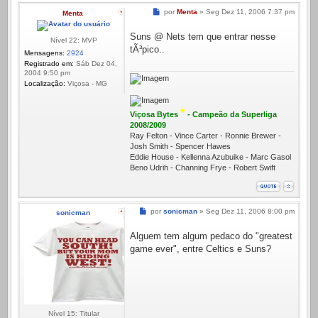
Mensagem
por
Menta
»
Seg Dez 11, 2006 7:37 pm
Menta
Suns @ Nets tem que entrar nesse
Nível 22: MVP
tÃ³pico..
Mensagens:
2924
Registrado em:
Sáb Dez 04,
2004 9:50 pm
Localização:
Viçosa - MG
*
Viçosa Bytes
- Campeão da Superliga
2008/2009
Ray Felton - Vince Carter - Ronnie Brewer -
Josh Smith - Spencer Hawes
Eddie House - Kellenna Azubuike - Marc Gasol
Beno Udrih - Channing Frye - Robert Swift
Mensagem
por
sonicman
»
Seg Dez 11, 2006 8:00 pm
sonicman
Alguem tem algum pedaco do "greatest
game ever", entre Celtics e Suns?
Nível 15: Titular