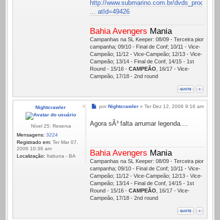
http://www.submarino.com.br/dvds_produc
... atId=49426
Bahia Avengers
Mania
Campanhas na SL Keeper: 08/09 - Terceira pior
campanha; 09/10 - Final de Conf; 10/11 - Vice-
Campeão; 11/12 - Vice-Campeão; 12/13 - Vice-
Campeão; 13/14 - Final de Conf, 14/15 - 1st
Round - 15/16 -
CAMPEÃO
, 16/17 - Vice-
Campeão, 17/18 - 2nd round
Mensagem
por
Nightcrawler
»
Ter Dez 12, 2006 9:16 am
Nightcrawler
Agora sÃ³ falta arrumar legenda....
Nível 25: Reserva
Mensagens:
3224
Registrado em:
Ter Mar 07,
2006 10:36 am
Bahia Avengers
Mania
Localização:
Itabuna - BA
Campanhas na SL Keeper: 08/09 - Terceira pior
campanha; 09/10 - Final de Conf; 10/11 - Vice-
Campeão; 11/12 - Vice-Campeão; 12/13 - Vice-
Campeão; 13/14 - Final de Conf, 14/15 - 1st
Round - 15/16 -
CAMPEÃO
, 16/17 - Vice-
Campeão, 17/18 - 2nd round