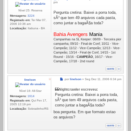
pm
Nível 25: Reserva
Pergunta cretina: Baixei a porra toda,
Mensagens:
3224
sÃ³ que tem 49 arquivos cada pasta,
Registrado em:
Ter Mar 07,
como juntar a bagaÃ§a toda?
2006 10:36 am
Localização:
Itabuna - BA
Bahia Avengers
Mania
Campanhas na SL Keeper: 08/09 - Terceira pior
campanha; 09/10 - Final de Conf; 10/11 - Vice-
Campeão; 11/12 - Vice-Campeão; 12/13 - Vice-
Campeão; 13/14 - Final de Conf, 14/15 - 1st
Round - 15/16 -
CAMPEÃO
, 16/17 - Vice-
Campeão, 17/18 - 2nd round
Mensagem
por
linelson
»
Seg Dez 11, 2006 6:34 pm
linelson
Nightcrawler escreveu:
Nível 16: All-Star
Pergunta cretina: Baixei a porra toda,
Mensagens:
1614
sÃ³ que tem 49 arquivos cada pasta,
Registrado em:
Qui Fev 17,
2005 12:19 pm
como juntar a bagaÃ§a toda?
Localização:
Sobradinho/RS
boa pergunta. Em que formato estao
os arquivos?