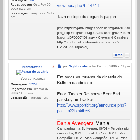
Registrado em:
Qua Fev 09,
viewtopic.php?t=14748
2005 8:22 pm
Localização:
Jaraguá do Sul -
Tava no topo da segunda pagina.
SC
[img]http://img484.imageshack.us/img484/4633/03ng1.j
[img]http://img484.imageshack.us/img484/8497/franciso
[color=#BF0000]*Dinasty - Cleveland Cavaliers*
http://draftbrasil.net/forum/viewtopic.php?
f=25&t=20018[/color]
Mensagem
por
Nightcrawler
»
Ter Dez 05, 2006 7:41 pm
Nightcrawler
Em todos os torrents da dinastia do
Nível 25: Reserva
Bulls ta dando isso:
Mensagens:
3224
Registrado em:
Ter Mar 07,
2006 10:36 am
Error: Tracker Response Error:Bad
Localização:
Itabuna - BA
passkey! in Tracker:
http://www.sportbit.org/announce.php?
pa ... a22be4db66
Bahia Avengers
Mania
Campanhas na SL Keeper: 08/09 - Terceira pior
campanha; 09/10 - Final de Conf; 10/11 - Vice-
Campeão; 11/12 - Vice-Campeão; 12/13 - Vice-