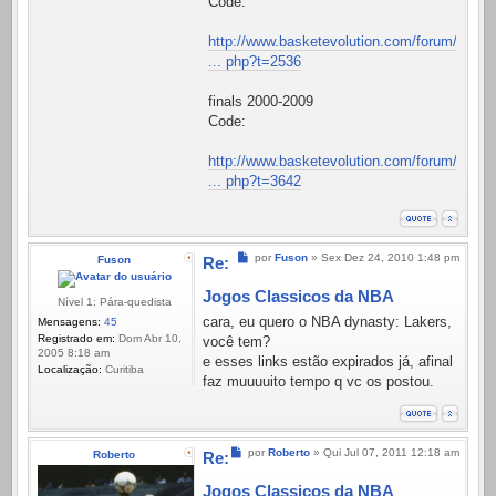
Code:
http://www.basketevolution.com/forum/vi
... php?t=2536
finals 2000-2009
Code:
http://www.basketevolution.com/forum/vi
... php?t=3642
Mensagem
por
Fuson
»
Sex Dez 24, 2010 1:48 pm
Fuson
Re:
Jogos Classicos da NBA
Nível 1: Pára-quedista
cara, eu quero o NBA dynasty: Lakers,
Mensagens:
45
Registrado em:
Dom Abr 10,
você tem?
2005 8:18 am
e esses links estão expirados já, afinal
Localização:
Curitiba
faz muuuuito tempo q vc os postou.
Mensagem
por
Roberto
»
Qui Jul 07, 2011 12:18 am
Roberto
Re:
Jogos Classicos da NBA