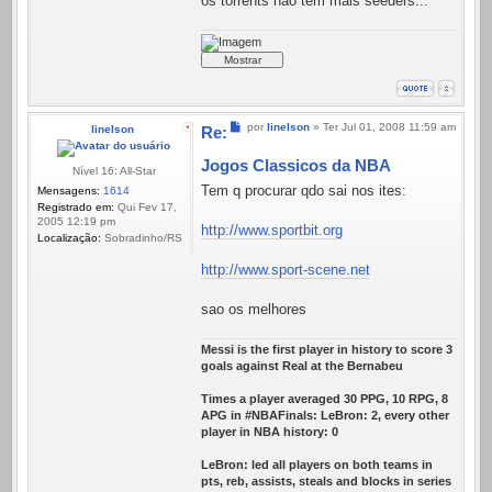
os torrents não tem mais seeders...
Mensagem
por
linelson
»
Ter Jul 01, 2008 11:59 am
linelson
Re:
Jogos Classicos da NBA
Nível 16: All-Star
Tem q procurar qdo sai nos ites:
Mensagens:
1614
Registrado em:
Qui Fev 17,
2005 12:19 pm
http://www.sportbit.org
Localização:
Sobradinho/RS
http://www.sport-scene.net
sao os melhores
Messi is the first player in history to score 3
goals against Real at the Bernabeu
Times a player averaged 30 PPG, 10 RPG, 8
APG in #NBAFinals: LeBron: 2, every other
player in NBA history: 0
LeBron: led all players on both teams in
pts, reb, assists, steals and blocks in series