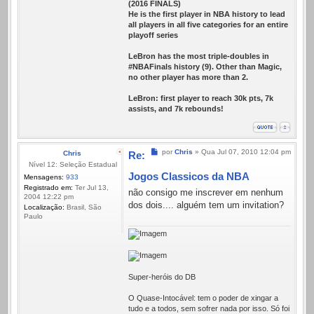
(2016 FINALS)
He is the first player in NBA history to lead
all players in all five categories for an entire
playoff series
LeBron has the most triple-doubles in
#NBAFinals history (9). Other than Magic,
no other player has more than 2.
LeBron: first player to reach 30k pts, 7k
assists, and 7k rebounds!
Mensagem
por
Chris
»
Qua Jul 07, 2010 12:04 pm
Chris
Re:
Nível 12: Seleção Estadual
Jogos Classicos da NBA
Mensagens:
933
Registrado em:
Ter Jul 13,
não consigo me inscrever em nenhum
2004 12:22 pm
dos dois.... alguém tem um invitation?
Localização:
Brasil, São
Paulo
Super-heróis do DB
O Quase-Intocável: tem o poder de xingar a
tudo e a todos, sem sofrer nada por isso. Só foi