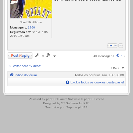
Nível 16: All-Star
Mensagens:
1790
Registrado em:
Sáb Jun 05,
2010 1:59 am
Responder
Anterior
40 mensagens
1
2
Voltar para “Vídeos”
Ir para
Índice do fórum
Todos os horários são
UTC-03:00
Excluir todos os cookies deste painel
.
Powered by
phpBB
® Forum Software © phpBB Limited
Designed by
ST Software
for
PTF
.
Traduzido por:
Suporte phpBB