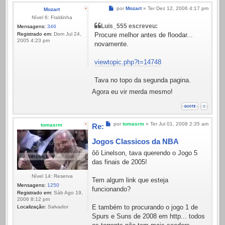
Mensagem
por
Mozart
»
Ter Dez 12, 2006 4:17 pm
Mozart
Nível 6: Fraldinha
Luis_555 escreveu:
Mensagens:
346
Registrado em:
Dom Jul 24,
Procure melhor antes de floodar...
2005 4:23 pm
novamente.
viewtopic.php?t=14748
Tava no topo da segunda pagina.
Agora eu vir merda mesmo!
Mensagem
por
tomasrm
»
Ter Jul 01, 2008 2:35 am
tomasrm
Re:
Jogos Classicos da NBA
ôô Linelson, tava querendo o Jogo 5
das finais de 2005!
Nível 14: Reserva
Tem algum link que esteja
Mensagens:
1250
funcionando?
Registrado em:
Sáb Ago 19,
2006 8:12 pm
E também to procurando o jogo 1 de
Localização:
Salvador
Spurs e Suns de 2008 em http... todos