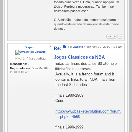
tocado duas vezes. Uma, quando apagou um
tópico. Perdeu a moderação. Também, se
deixassem passar essa...
O Sabichão - sabe tudo, sempre está certo, e
quando está errado dá um jeito de estar certo
de novo.
Mensagem
por
Xapato
»
Ter Nov 30, 2010 7:24 am
Xapato
Re:
Jogos Classicos da NBA
Nível 1: Pára-quedista
Todas as finais dos anos 80 até hoje
Mensagens:
2
Registrado em:
Dom Mai 09,
nbafinals escreveu:
2010 3:43 am
Actually, it is a french forum and it
contains links to all NBA finals from
the last 3 decades
finals 1980-1989
Code:
http://www.basketevolution.com/forum/vi
... php?t=4560
finals 1990-1999