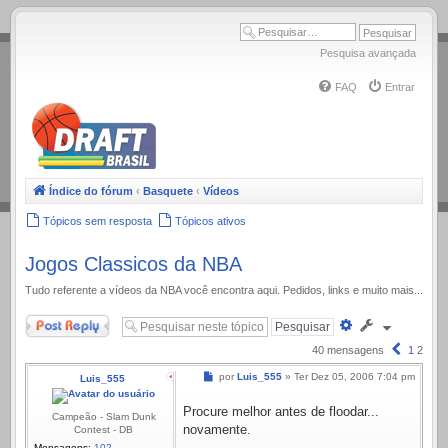
.
Pesquisa avançada
FAQ
Entrar
Índice do fórum
‹
Basquete
‹
Vídeos
Tópicos sem resposta
Tópicos ativos
Jogos Classicos da NBA
Tudo referente a ví­deos da NBA você encontra aqui. Pedidos, links e muito mais...
Responder
Pesquisa
avançada
Anterior
40 mensagens
1
2
Mensagem
por
Luis_555
»
Ter Dez 05, 2006 7:04 pm
Luis_555
Procure melhor antes de floodar...
Campeão - Slam Dunk
novamente.
Contest - DB
Mensagens:
102