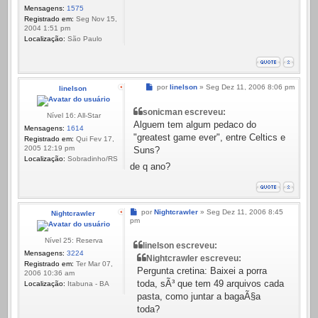
Mensagens:
1575
Registrado em:
Seg Nov 15,
2004 1:51 pm
Localização:
São Paulo
Mensagem
por
linelson
»
Seg Dez 11, 2006 8:06 pm
linelson
sonicman escreveu:
Nível 16: All-Star
Alguem tem algum pedaco do
Mensagens:
1614
"greatest game ever", entre Celtics e
Registrado em:
Qui Fev 17,
2005 12:19 pm
Suns?
Localização:
Sobradinho/RS
de q ano?
Mensagem
por
Nightcrawler
»
Seg Dez 11, 2006 8:45
Nightcrawler
pm
Nível 25: Reserva
linelson escreveu:
Mensagens:
3224
Nightcrawler escreveu:
Registrado em:
Ter Mar 07,
Pergunta cretina: Baixei a porra
2006 10:36 am
toda, sÃ³ que tem 49 arquivos cada
Localização:
Itabuna - BA
pasta, como juntar a bagaÃ§a
toda?