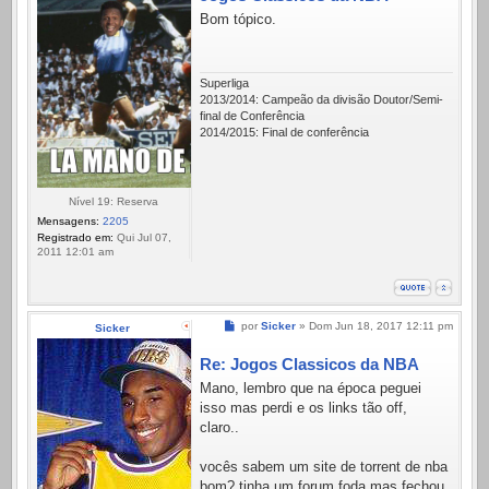
Bom tópico.
Superliga
2013/2014: Campeão da divisão Doutor/Semi-
final de Conferência
2014/2015: Final de conferência
Nível 19: Reserva
Mensagens:
2205
Registrado em:
Qui Jul 07,
2011 12:01 am
Mensagem
por
Sicker
»
Dom Jun 18, 2017 12:11 pm
Sicker
Re: Jogos Classicos da NBA
Mano, lembro que na época peguei
isso mas perdi e os links tão off,
claro..
vocês sabem um site de torrent de nba
bom? tinha um forum foda mas fechou