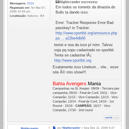
Nightcrawler escreveu:
Mensagens:
3224
Em todos os torrents da dinastia do
Registrado em:
Ter Mar 07,
2006 10:36 am
Bulls ta dando isso:
Localização:
Itabuna - BA
Error: Tracker Response Error:Bad
passkey! in Tracker:
http://www.sportbit.org/announce.php?
pa ... a22be4db66
testei e noa da isso p/ mim. Talvez
seja pq sopu cadastrado no sportbit.
Tenta se cadastrar lÃ¡:
http://www.sportbit.org
Exatamente isso Linelson... vlw... esse
site Ã© mto show!!!
Bahia Avengers
Mania
Campanhas na SL Keeper: 08/09 - Terceira pior
campanha; 09/10 - Final de Conf; 10/11 - Vice-
Campeão; 11/12 - Vice-Campeão; 12/13 - Vice-
Campeão; 13/14 - Final de Conf, 14/15 - 1st
Round - 15/16 -
CAMPEÃO
, 16/17 - Vice-
Campeão, 17/18 - 2nd round
Mensagem
por
Nightcrawler
»
Seg Dez 11, 2006 6:27
Nightcrawler