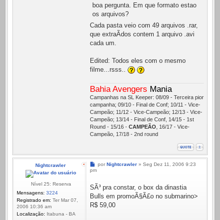
boa pergunta. Em que formato estao
os arquivos?
Cada pasta veio com 49 arquivos .rar,
que extraÃ­dos contem 1 arquivo .avi
cada um.
Edited: Todos eles com o mesmo
filme...rsss..
Bahia Avengers
Mania
Campanhas na SL Keeper: 08/09 - Terceira pior
campanha; 09/10 - Final de Conf; 10/11 - Vice-
Campeão; 11/12 - Vice-Campeão; 12/13 - Vice-
Campeão; 13/14 - Final de Conf, 14/15 - 1st
Round - 15/16 -
CAMPEÃO
, 16/17 - Vice-
Campeão, 17/18 - 2nd round
Mensagem
por
Nightcrawler
»
Seg Dez 11, 2006 9:23
Nightcrawler
pm
Nível 25: Reserva
SÃ³ pra constar, o box da dinastia
Mensagens:
3224
Bulls em promoÃ§Ã£o no submarino>
Registrado em:
Ter Mar 07,
R$ 59,00
2006 10:36 am
Localização:
Itabuna - BA