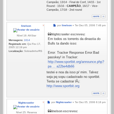
Campeão; 13/14 - Final de Conf, 14/15 - 1st
Round - 15/16 -
CAMPEÃO
, 16/17 - Vice-
Campeão, 17/18 - 2nd round
Mensagem
por
linelson
»
Ter Dez 05, 2006 7:48 pm
linelson
Nightcrawler escreveu:
Nível 16: All-Star
Em todos os torrents da dinastia do
Mensagens:
1614
Bulls ta dando isso:
Registrado em:
Qui Fev 17,
2005 12:19 pm
Localização:
Sobradinho/RS
Error: Tracker Response Error:Bad
passkey! in Tracker:
http://www.sportbit.org/announce.php?
pa ... a22be4db66
testei e noa da isso p/ mim. Talvez
seja pq sopu cadastrado no sportbit.
Tenta se cadastrar lÃ¡:
http://www.sportbit.org
Mensagem
por
Nightcrawler
»
Ter Dez 05, 2006 8:18 pm
Nightcrawler
linelson escreveu:
Nível 25: Reserva