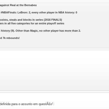
s against Real at the Bernabeu
#NBAFinals: LeBron: 2, every other player in NBA history: 0
assists, steals and blocks in series (2016 FINALS)
ers in all five categories for an entire playoff series
history (9). Other than Magic, no other player has more than 2.
and 7k rebounds!
definida para o assunto em questÃ£o".