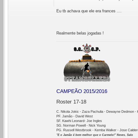
Eu tb achava que ele era frances ....
Realmente belas jogadas !
CAMPEÃO 2015/2016
Roster 17-18
C. Nikola Jokic - Zaza Pachulia - Dewayne Dedmon - 
PF. Jamão - David West
SF. Kawhi Leonard- Joe Ingles
SG. Norman Powell - Nick Young
PG. Russell Westbrook - Kemba Walker - Jose Calder
"E o Jamão é bem melhor que o Carmelo!" Neves, Salo