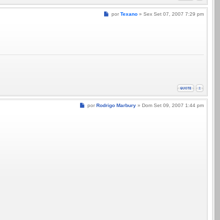
Mensagem
por
Texano
»
Sex Set 07, 2007 7:29 pm
Mensagem
por
Rodrigo Marbury
»
Dom Set 09, 2007 1:44 pm