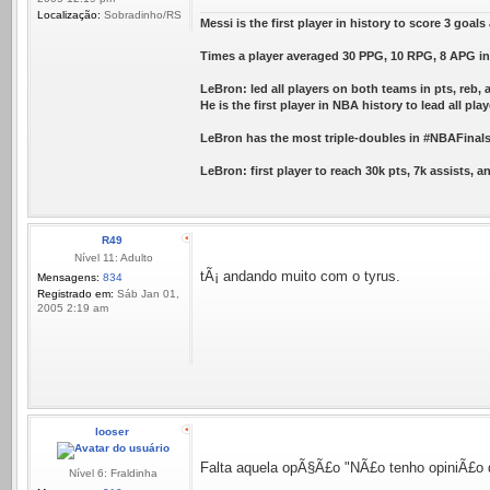
Localização:
Sobradinho/RS
Messi is the first player in history to score 3 goal
Times a player averaged 30 PPG, 10 RPG, 8 APG in 
LeBron: led all players on both teams in pts, reb, 
He is the first player in NBA history to lead all play
LeBron has the most triple-doubles in #NBAFinals 
LeBron: first player to reach 30k pts, 7k assists, 
R49
Nível 11: Adulto
tÃ¡ andando muito com o tyrus.
Mensagens:
834
Registrado em:
Sáb Jan 01,
2005 2:19 am
looser
Falta aquela opÃ§Ã£o "NÃ£o tenho opiniÃ£o 
Nível 6: Fraldinha