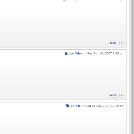
Mensagem
por
Odom
»
Seg Set 10, 2007 7:49 am
Mensagem
por
Fiel
»
Seg Set 10, 2007 10:29 am