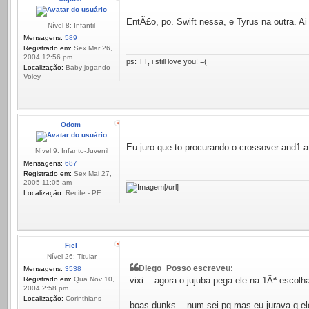
EntÃ£o, po. Swift nessa, e Tyrus na outra. Ai
Nível 8: Infantil
Mensagens:
589
Registrado em:
Sex Mar 26,
2004 12:56 pm
ps: TT, i still love you! =(
Localização:
Baby jogando
Voley
Odom
Eu juro que to procurando o crossover and1 
Nível 9: Infanto-Juvenil
Mensagens:
687
Registrado em:
Sex Mai 27,
2005 11:05 am
[/url]
Localização:
Recife - PE
Fiel
Nível 26: Titular
Diego_Posso escreveu:
Mensagens:
3538
Registrado em:
Qua Nov 10,
vixi... agora o jujuba pega ele na 1Âª escol
2004 2:58 pm
Localização:
Corinthians
boas dunks... num sei pq mas eu jurava q el