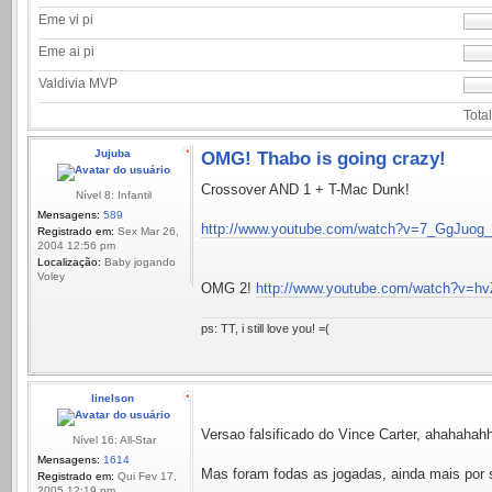
Eme vi pi
Eme ai pi
Valdivia MVP
Total
Jujuba
OMG! Thabo is going crazy!
Crossover AND 1 + T-Mac Dunk!
Nível 8: Infantil
Mensagens:
589
http://www.youtube.com/watch?v=7_GgJuog_
Registrado em:
Sex Mar 26,
2004 12:56 pm
Localização:
Baby jogando
Voley
OMG 2!
http://www.youtube.com/watch?v=hv
ps: TT, i still love you! =(
linelson
Versao falsificado do Vince Carter, ahahahah
Nível 16: All-Star
Mensagens:
1614
Mas foram fodas as jogadas, ainda mais por 
Registrado em:
Qui Fev 17,
2005 12:19 pm