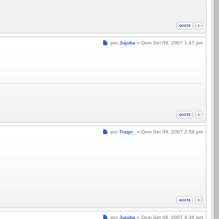
Mensagem
por
Jujuba
»
Dom Set 09, 2007 1:47 pm
Mensagem
por
Tiago_
»
Dom Set 09, 2007 2:59 pm
Mensagem
por
Jujuba
»
Dom Set 09, 2007 4:36 pm