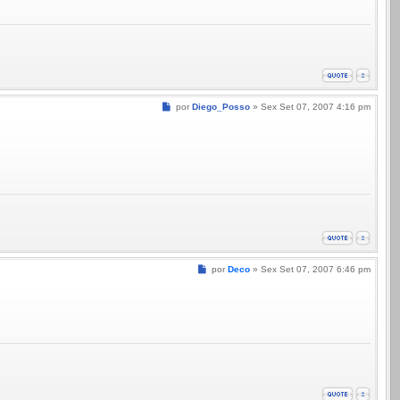
Mensagem
por
Diego_Posso
»
Sex Set 07, 2007 4:16 pm
Mensagem
por
Deco
»
Sex Set 07, 2007 6:46 pm