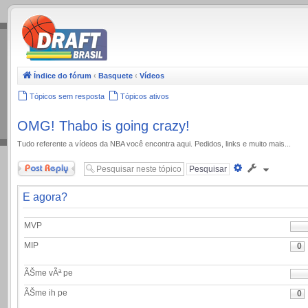
.
Índice do fórum
‹
Basquete
‹
Vídeos
Tópicos sem resposta
Tópicos ativos
OMG! Thabo is going crazy!
Tudo referente a ví­deos da NBA você encontra aqui. Pedidos, links e muito mais...
Responder
Pesquisa
avançada
E agora?
MVP
MIP
0
ÃŠme vÃª pe
ÃŠme ih pe
0