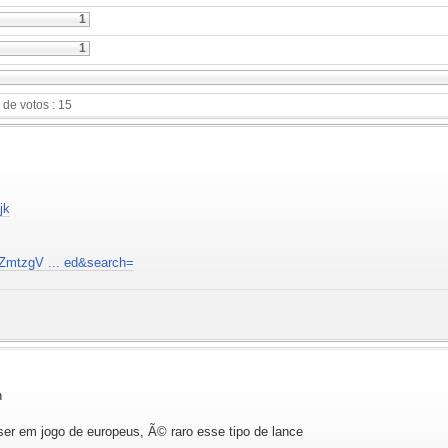
1
1
 de votos : 15
jk
ZmtzgV ... ed&search=
h
ser em jogo de europeus, Ã© raro esse tipo de lance