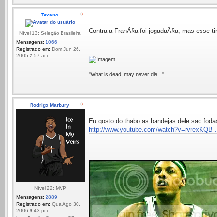
Texano
Contra a FranÃ§a foi jogadaÃ§a, mas esse 
Nível 13: Seleção Brasileira
Mensagens:
1066
Registrado em:
Dom Jun 26,
2005 2:57 am
"What is dead, may never die..."
Rodrigo Marbury
Eu gosto do thabo as bandejas dele sao fodas
http://www.youtube.com/watch?v=rvrexKQB .
______________
Nível 22: MVP
Mensagens:
2889
Registrado em:
Qua Ago 30,
2006 9:43 pm