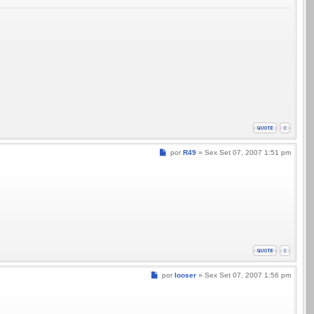
Mensagem
por
R49
»
Sex Set 07, 2007 1:51 pm
Mensagem
por
looser
»
Sex Set 07, 2007 1:56 pm