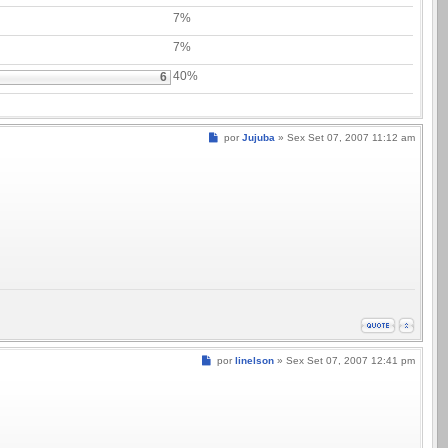
7%
7%
40%
6
Mensagem
por
Jujuba
»
Sex Set 07, 2007 11:12 am
Mensagem
por
linelson
»
Sex Set 07, 2007 12:41 pm