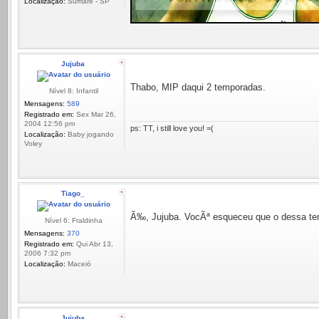
Localização:
Sumaré - SP
Jujuba
Thabo, MIP daqui 2 temporadas.
Nível 8: Infantil
Mensagens:
589
Registrado em:
Sex Mar 26,
2004 12:56 pm
ps: TT, i still love you! =(
Localização:
Baby jogando
Voley
Tiago_
Ã‰, Jujuba. VocÃª esqueceu que o dessa te
Nível 6: Fraldinha
Mensagens:
370
Registrado em:
Qui Abr 13,
2006 7:32 pm
Localização:
Maceió
Jujuba