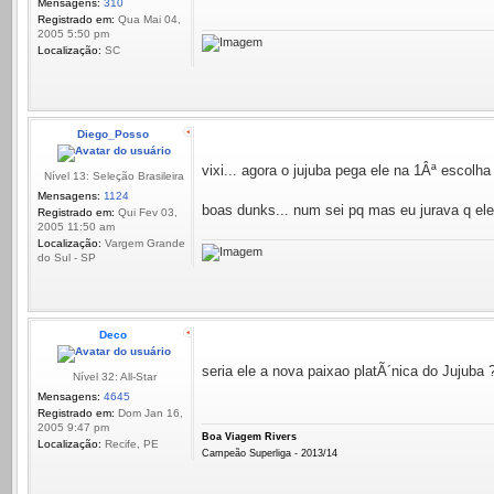
Mensagens:
310
Registrado em:
Qua Mai 04,
2005 5:50 pm
Localização:
SC
Diego_Posso
vixi... agora o jujuba pega ele na 1Âª escol
Nível 13: Seleção Brasileira
Mensagens:
1124
boas dunks... num sei pq mas eu jurava q ele
Registrado em:
Qui Fev 03,
2005 11:50 am
Localização:
Vargem Grande
do Sul - SP
Deco
seria ele a nova paixao platÃ´nica do Jujuba 
Nível 32: All-Star
Mensagens:
4645
Registrado em:
Dom Jan 16,
2005 9:47 pm
Boa Viagem Rivers
Localização:
Recife, PE
Campeão Superliga - 2013/14