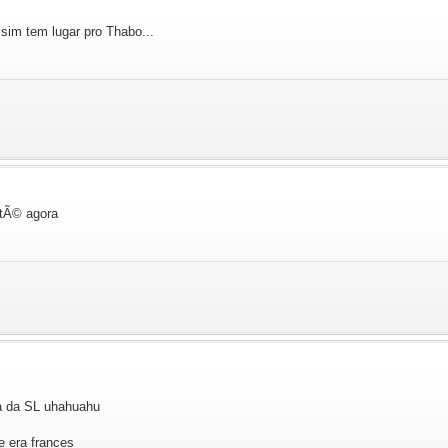
 sim tem lugar pro Thabo...
atÃ© agora
ha da SL uhahuahu
e era frances