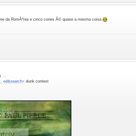
time da RomÃªnia e cinco cones Ã© quase a mesma coisa
 ...
.. ed&search=
dunk contest