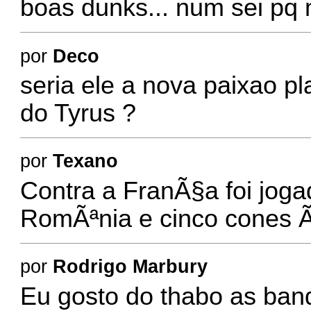
boas dunks... num sei pq 
por
Deco
seria ele a nova paixao p
do Tyrus ?
por
Texano
Contra a FranÃ§a foi jog
RomÃªnia e cinco cones
por
Rodrigo Marbury
Eu gosto do thabo as band