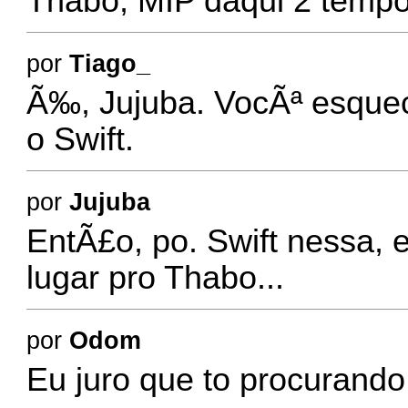
Thabo, MIP daqui 2 tempo
por
Tiago_
Ã‰, Jujuba. VocÃª esque
o Swift.
por
Jujuba
EntÃ£o, po. Swift nessa, e
lugar pro Thabo...
por
Odom
Eu juro que to procurand