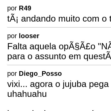
por
R49
tÃ¡ andando muito com o t
por
looser
Falta aquela opÃ§Ã£o "NÃ
para o assunto em questÃ
por
Diego_Posso
vixi... agora o jujuba peg
uhahuahu