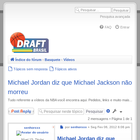
.
Pesquisa avançada
FAQ
Entrar
Índice do fórum
‹
Basquete
‹
Vídeos
Tópicos sem resposta
Tópicos ativos
Michael Jordan diz que Michael Jackson não
morreu
Tudo referente a ví­deos da NBA você encontra aqui. Pedidos, links e muito mais...
Responder
Pesquisa
avançada
2 mensagens • Página
1
de
1
Mensagem
por
senhorxxx
»
Seg Fev 06, 2012 6:06 pm
senhorxxx
Michael Jordan diz que
Nível 15: Titular