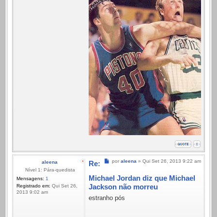
Mensagem
por
aleena
»
Qui Set 26, 2013 9:22 am
aleena
Re:
Nível 1: Pára-quedista
Michael Jordan diz que Michael
Mensagens:
1
Jackson não morreu
Registrado em:
Qui Set 26,
2013 9:02 am
estranho pós