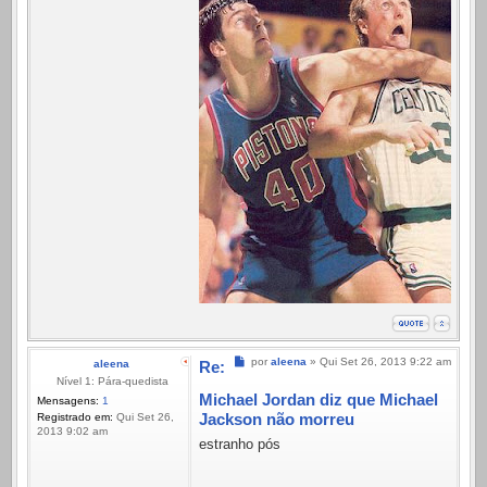
Mensagem
por
aleena
»
Qui Set 26, 2013 9:22 am
aleena
Re:
Nível 1: Pára-quedista
Michael Jordan diz que Michael
Mensagens:
1
Jackson não morreu
Registrado em:
Qui Set 26,
2013 9:02 am
estranho pós