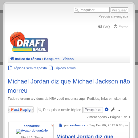
.
Pesquisa avançada
FAQ
Entrar
Índice do fórum
‹
Basquete
‹
Vídeos
Tópicos sem resposta
Tópicos ativos
Michael Jordan diz que Michael Jackson não
morreu
Tudo referente a ví­deos da NBA você encontra aqui. Pedidos, links e muito mais...
Responder
Pesquisa
avançada
2 mensagens • Página
1
de
1
Mensagem
por
senhorxxx
»
Seg Fev 06, 2012 6:06 pm
senhorxxx
Michael Jordan diz que
Nível 15: Titular